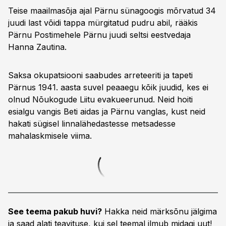
Teise maailmasõja ajal Pärnu sünagoogis mõrvatud 34
juudi last võidi tappa mürgitatud pudru abil, rääkis
Pärnu Postimehele Pärnu juudi seltsi eestvedaja
Hanna Zautina.
Saksa okupatsiooni saabudes arreteeriti ja tapeti
Pärnus 1941. aasta suvel peaaegu kõik juudid, kes ei
olnud Nõukogude Liitu evakueerunud. Neid hoiti
esialgu vangis Beti aidas ja Pärnu vanglas, kust neid
hakati sügisel linnalähedastesse metsadesse
mahalaskmisele viima.
See teema pakub huvi?
Hakka neid märksõnu jälgima
ja saad alati teavituse, kui sel teemal ilmub midagi uut!