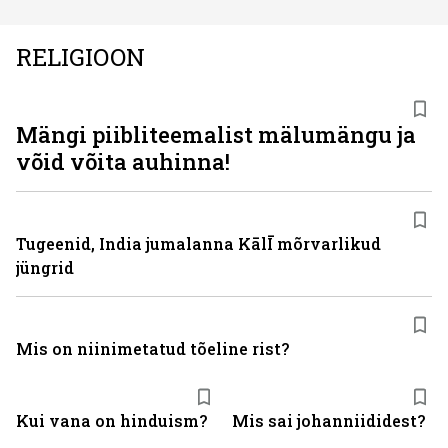
RELIGIOON
Mängi piibliteemalist mälumängu ja
võid võita auhinna!
Tugeenid, India jumalanna KālĪ mõrvarlikud
jüngrid
Mis on niinimetatud tõeline rist?
Kui vana on hinduism?
Mis sai johanniididest?