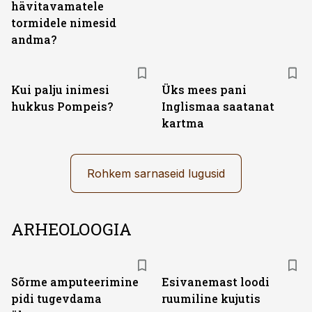
hävitavamatele
tormidele nimesid
andma?
Kui palju inimesi
Üks mees pani
hukkus Pompeis?
Inglismaa saatanat
kartma
Rohkem sarnaseid lugusid
ARHEOLOOGIA
Sõrme amputeerimine
Esivanemast loodi
pidi tugevdama
ruumiline kujutis