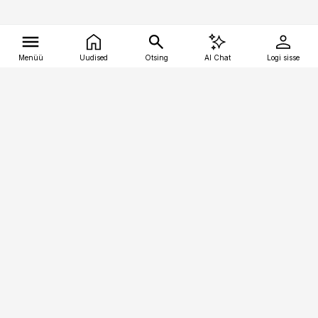
Menüü
Uudised
Otsing
AI Chat
Logi sisse
Vana-Lõuna 39/1, 19094 Tallinn
(+372) 667 0111
tellimiskeskus@aripaev.ee
Telli Imeline Ajalugu
Uudiskiri
Reklaam
Firmast
Sisu kasutamisõigused
Ajakirjaniku
eetikakoodeks
Üldtingimused
Privaatsustingimused
Küpsiste poliitika
KKK