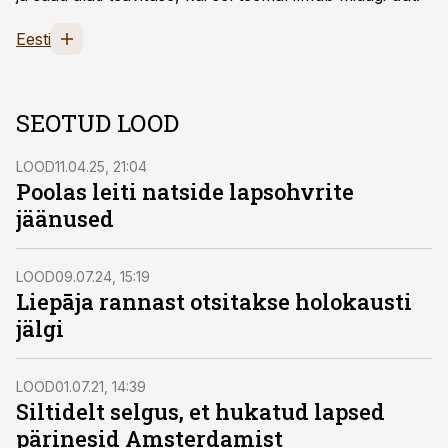
Eesti
SEOTUD LOOD
LOOD
11.04.25, 21:04
Poolas leiti natside lapsohvrite
jäänused
LOOD
09.07.24, 15:19
Liepāja rannast otsitakse holokausti
jälgi
LOOD
01.07.21, 14:39
Siltidelt selgus, et hukatud lapsed
pärinesid Amsterdamist