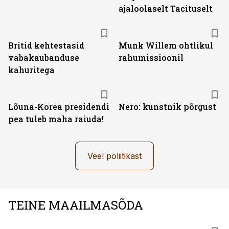
ajaloolaselt Tacituselt
Britid kehtestasid
Munk Willem ohtlikul
vabakaubanduse
rahumissioonil
kahuritega
Lõuna-Korea presidendi
Nero: kunstnik põrgust
pea tuleb maha raiuda!
Veel poliitikast
TEINE MAAILMASÕDA