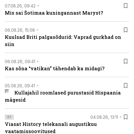
07.08.26, 09:42
Mis sai Šotimaa kuningannast Maryst?
06.08.26, 15:08
Kuulsad Briti palgasõdurid: Vaprad gurkhad on
siin
06.08.26, 09:41
Kas sõna “vatikan” tähendab ka midagi?
05.08.26, 09:41
Kullajahil roomlased purustasid Hispaania
mägesid
04.08.26, 13:11
ST
Viasat History telekanali augustikuu
vaatamissoovitused