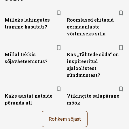
Milleks lahingutes
Roomlased ehitasid
trumme kasutati?
germaanlaste
võitmiseks silla
Millal tekkis
Kas „Tähtede sõda“ on
sõjaväeteenistus?
inspireeritud
ajaloolistest
sündmustest?
Kaks aastat natside
Viikingite salapärane
põranda all
mõõk
Rohkem sõjast