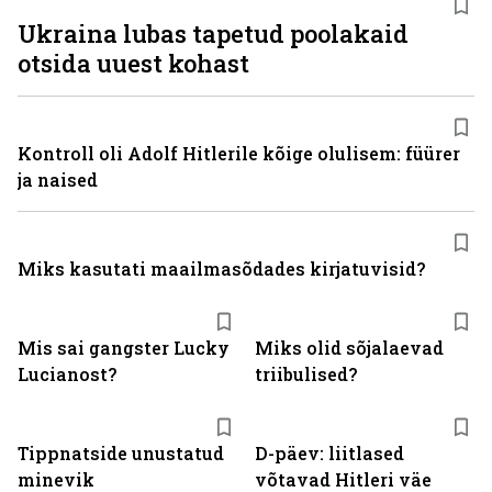
Ukraina lubas tapetud poolakaid
otsida uuest kohast
Kontroll oli Adolf Hitlerile kõige olulisem: füürer
ja naised
Miks kasutati maailmasõdades kirjatuvisid?
Mis sai gangster Lucky
Miks olid sõjalaevad
Lucianost?
triibulised?
Tippnatside unustatud
D-päev: liitlased
minevik
võtavad Hitleri väe