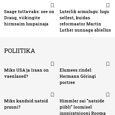
Saage tuttavaks: see on
Luterlik armulugu: lugu
Draug, viikingite
sellest, kuidas
hirmsaim luupainaja
reformaator Martin
Luther nunnaga abiellus
POLIITIKA
Miks USA ja Iraan on
Elumees rindel:
vaenlased?
Hermann Göringi
portree
Miks kandsid natsid
Himmler sai "natside
pruuni?
piibli" loomisel
inspiratsiooni Rooma