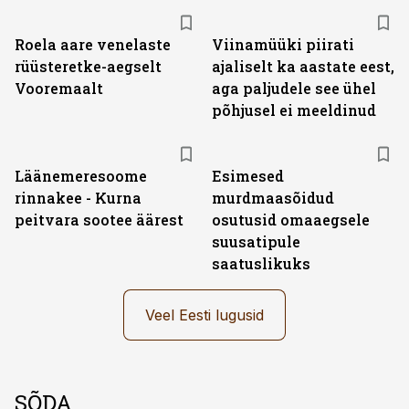
Roela aare venelaste
Viinamüüki piirati
rüüsteretke-aegselt
ajaliselt ka aastate eest,
Vooremaalt
aga paljudele see ühel
põhjusel ei meeldinud
Läänemeresoome
Esimesed
rinnakee - Kurna
murdmaasõidud
peitvara sootee äärest
osutusid omaaegsele
suusatipule
saatuslikuks
Veel Eesti lugusid
SÕDA