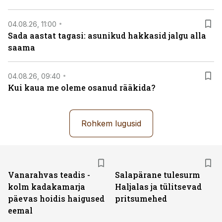
04.08.26, 11:00
Sada aastat tagasi: asunikud hakkasid jalgu alla
saama
04.08.26, 09:40
Kui kaua me oleme osanud rääkida?
Rohkem lugusid
Vanarahvas teadis -
Salapärane tulesurm
kolm kadakamarja
Haljalas ja tülitsevad
päevas hoidis haigused
pritsumehed
eemal