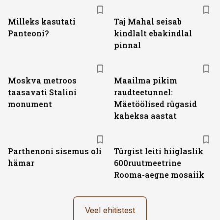
Milleks kasutati
Taj Mahal seisab
Panteoni?
kindlalt ebakindlal
pinnal
Moskva metroos
Maailma pikim
taasavati Stalini
raudteetunnel:
monument
Mäetöölised rügasid
kaheksa aastat
Parthenoni sisemus oli
Türgist leiti hiiglaslik
hämar
600ruutmeetrine
Rooma-aegne mosaiik
Veel ehitistest