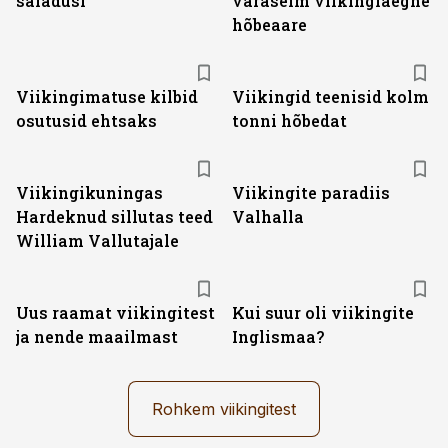
saladusi
varaseim viikingiaegne
hõbeaare
Viikingimatuse kilbid
Viikingid teenisid kolm
osutusid ehtsaks
tonni hõbedat
Viikingikuningas
Viikingite paradiis
Hardeknud sillutas teed
Valhalla
William Vallutajale
Uus raamat viikingitest
Kui suur oli viikingite
ja nende maailmast
Inglismaa?
Rohkem viikingitest