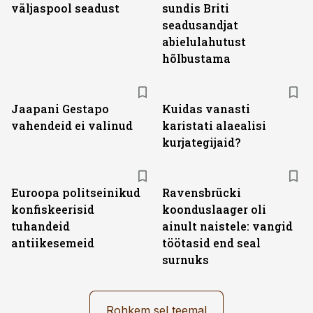
väljas­pool seadust
sundis Briti
seadusandjat
abielulahutust
hõlbustama
Jaapani Gestapo
Kuidas vanasti
vahendeid ei valinud
karistati alaealisi
kurjategijaid?
Euroopa politseinikud
Ravensbrücki
konfiskeerisid
koonduslaager oli
tuhandeid
ainult naistele: vangid
antiikesemeid
töötasid end seal
surnuks
Rohkem sel teemal