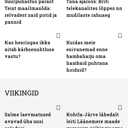
Suurpuhastus pärast
Täna ajaloos: Briti
Teist maailmasõda:
telekanalites lõppes nn
relvadest said potid ja
mudilaste rahuaeg
pannid
Kas heeringas ikka
Kuidas meie
aitab kärbsenuhtluse
esivanemad enne
vastu?
hambaharju oma
hambaid puhtana
hoidsid?
VIIKINGID
Salme laevmatused
Kohtla-Järve lähedalt
avavad üha uusi
leiti Läänemere maade