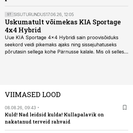
SISUTURUNDUS
17.06.26, 12:05
ST
Uskumatult võimekas KIA Sportage
4x4 Hybrid
Uue KIA Sportage 4x4 Hybridi sain proovisõiduks
seekord veidi pikemaks ajaks ning sissejuhatuseks
põrutasin sellega kohe Pärnusse kalale. Mis oli selles
autos head ja millised olid vead saab teada, kui lugeda
läbi järgnev lugu.
VIIMASED LOOD
08.08.26, 09:43
Kuld! Nad leidsid kulda! Kullapalavik on
nakatanud terveid rahvaid