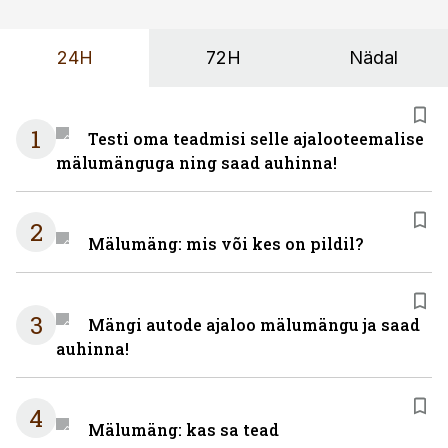
24H
72H
Nädal
1
Testi oma teadmisi selle ajalooteemalise
mälumänguga ning saad auhinna!
2
Mälumäng: mis või kes on pildil?
3
Mängi autode ajaloo mälumängu ja saad
auhinna!
4
Mälumäng: kas sa tead