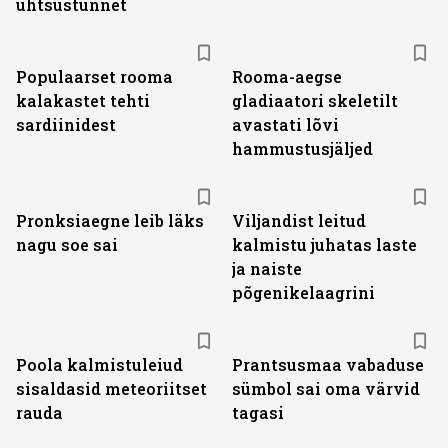
ühtsustunnet
Populaarset rooma
Rooma-aegse
kalakastet tehti
gladiaatori skeletilt
sardiinidest
avastati lõvi
hammustusjäljed
Pronksiaegne leib läks
Viljandist leitud
nagu soe sai
kalmistu juhatas laste
ja naiste
põgenikelaagrini
Poola kalmistuleiud
Prantsusmaa vabaduse
sisaldasid meteoriitset
sümbol sai oma värvid
rauda
tagasi