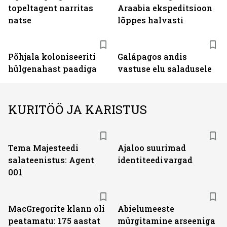
topeltagent narritas
Araabia ekspeditsioon
natse
lõppes halvasti
Põhjala koloniseeriti
Galápagos andis
hülgenahast paadiga
vastuse elu saladusele
KURITÖÖ JA KARISTUS
Tema Majesteedi
Ajaloo suurimad
salateenistus: Agent
identiteedivargad
001
MacGregorite klann oli
Abielumeeste
peatamatu: 175 aastat
mürgitamine arseeniga