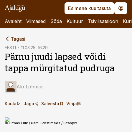
Esimene kuu tasuta
Avaleht
Viimased
Sõda
Kultuur
Tsivilisatsioon
Kuri
cebook
Tagasi
Twitter)
EESTI
11.03.25, 16:29
Pärnu juudi lapsed võidi
kedIn
tappa mürgitatud pudruga
ail
k
Alo Lõhmus
Kuula
Jaga
Salvesta
Vihja
© Urmas Luik / Pärnu Postimees / Scanpix