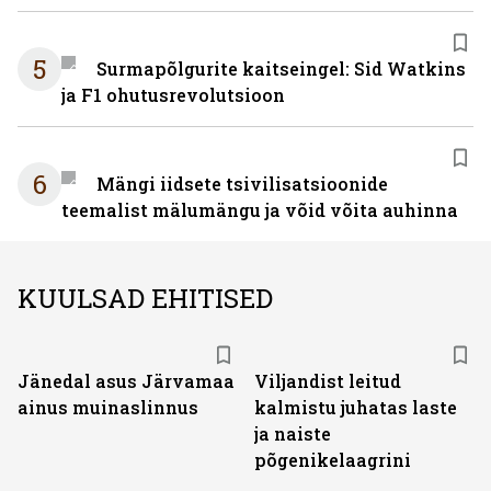
5
Surmapõlgurite kaitseingel: Sid Watkins
ja F1 ohutusrevolutsioon
6
Mängi iidsete tsivilisatsioonide
teemalist mälumängu ja võid võita auhinna
KUULSAD EHITISED
Jänedal asus Järvamaa
Viljandist leitud
ainus muinaslinnus
kalmistu juhatas laste
ja naiste
põgenikelaagrini