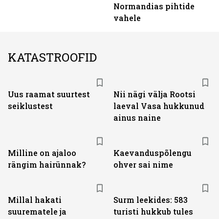
Normandias pihtide
vahele
KATASTROOFID
Uus raamat suurtest
Nii nägi välja Rootsi
seiklustest
laeval Vasa hukkunud
ainus naine
Milline on ajaloo
Kaevanduspõlengu
rängim hairünnak?
ohver sai nime
Millal hakati
Surm leekides: 583
suurematele ja
turisti hukkub tules