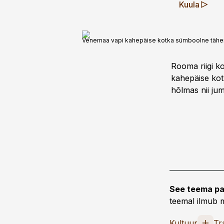
Kuula
Venemaa vapi kahepäise kotka sümboolne tähendus
Rooma riigi ko
kahepäise kotk
hõlmas nii jum
See teema pa
teemal ilmub m
Kultuur
Tr