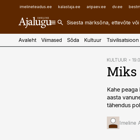
ehitusuudised.ee
raamatupidaja.ee
imelineteadus.ee
kalastaja.ee
aripaev.ee
dv.ee
bestm
finantsuudised.ee
toostusuudised.ee
aritehnoloogia.ee
Avaleht
Viimased
Sõda
Kultuur
Tsivilisatsioon
cebook
KULTUUR
19.
Miks 
Twitter)
kedIn
Kahe peaga k
ail
aasta vanune 
k
tähendus pol
Imeline 