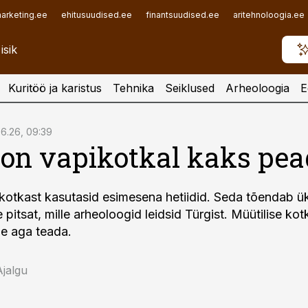
arketing.ee
ehitusuudised.ee
finantsuudised.ee
aritehnoloogia.ee
Kuritöö ja karistus
Tehnika
Seiklused
Arheoloogia
E
06.26, 09:39
on vapikotkal kaks pea
otkast kasutasid esimesena hetiidid. Seda tõendab 
pitsat, mille arheoloogid leidsid Türgist. Müütilise ko
e aga teada.
Ajalgu