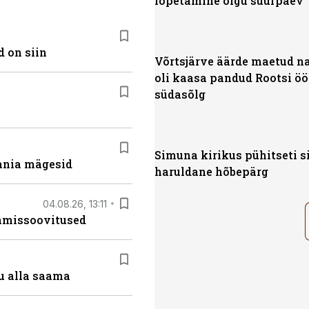
lõpetamine olgu suurpäev
 on siin
Võrtsjärve äärde maetud na
oli kaasa pandud Rootsi öör
südasõlg
Simuna kirikus pühitseti s
ania mägesid
haruldane hõbepärg
04.08.26, 13:11
tamissoovitused
u alla saama