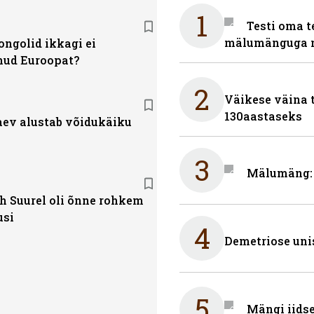
1
Testi oma t
mälumänguga n
ngolid ikkagi ei
nud Euroopat?
2
Väikese väina 
130aastaseks
aev alustab võidukäiku
3
Mälumäng: 
ch Suurel oli õnne rohkem
usi
4
Demetriose uni
5
Mängi iidse