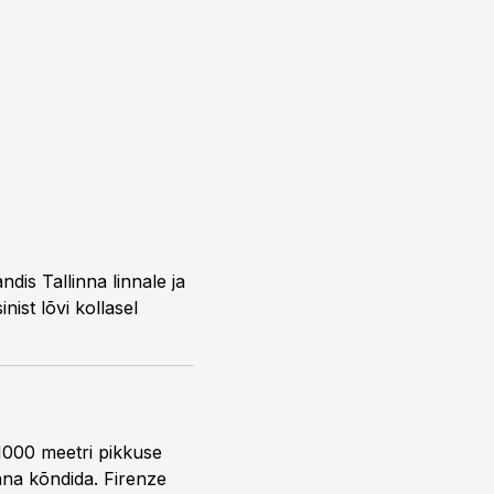
is Tallinna linnale ja
ist lõvi kollasel
 1000 meetri pikkuse
inna kõndida. Firenze