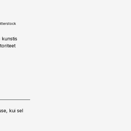
tterstock
i kunstis
toriteet
se, kui sel