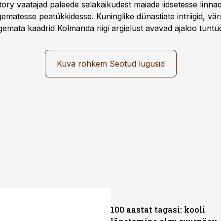
story vaatajad paleede salakäikudest maiade iidsetesse linna
matesse peatükkidesse. Kuninglike dünastiate intriigid, vär
gemata kaadrid Kolmanda riigi argielust avavad ajaloo tuntu
sat History on saadaval kõikide Eesti teleoperaatorite kaud
Kuva rohkem Seotud lugusid
100 aastat tagasi: kooli