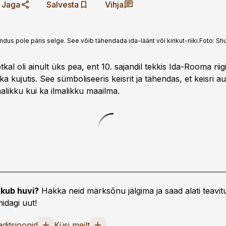
Jaga
Salvesta
Vihja
 pole päris selge. See võib tähendada ida-läänt või kirikut-riiki.
Foto:
Shu
tkal oli ainult üks pea, ent 10. sajandil tekkis Ida-Rooma riig
a kujutis. See sümboliseeris keisrit ja tähendas, et keisri au
alikku kui ka ilmalikku maailma.
kub huvi?
Hakka neid märksõnu jälgima ja saad alati teavitu
idagi uut!
aditsioonid
Küsi meilt