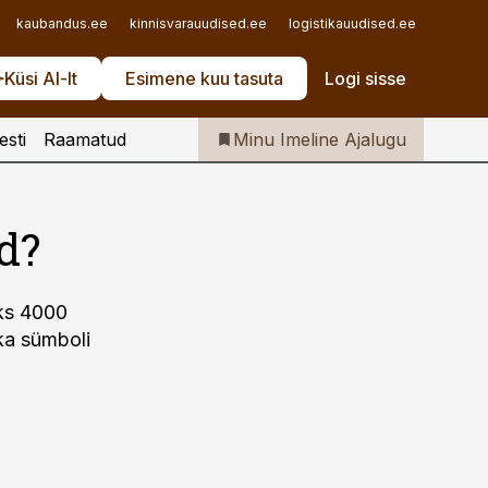
Iseteenindus
kaubandus.ee
kinnisvarauudised.ee
logistikauudised.ee
mu.ee
Telli Imeline Ajalugu
Küsi AI-lt
Esimene kuu tasuta
Logi sisse
esti
Raamatud
Minu Imeline Ajalugu
d?
üks 4000
tka sümboli