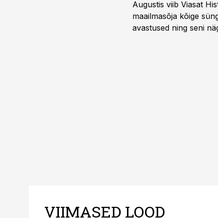
Augustis viib Viasat Hi
maailmasõja kõige sünge
avastused ning seni nä
uuest vaatenurgast. Via
viasathistory.eu/ee
VIIMASED LOOD