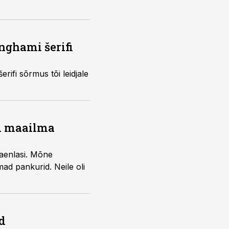
inghami šerifi
rifi sõrmus tõi leidjale
id maailma
vaenlasi. Mõne
ad pankurid. Neile oli
d