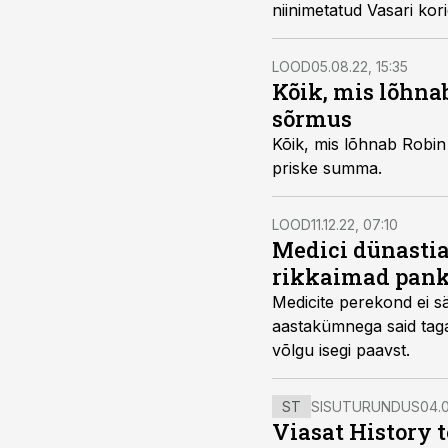
niinimetatud Vasari kori
LOOD
05.08.22, 15:35
Kõik, mis lõhnab
sõrmus
Kõik, mis lõhnab Robin 
priske summa.
LOOD
11.12.22, 07:10
Medici dünastia
rikkaimad pank
Medicite perekond ei sä
aastakümnega said taga
võlgu isegi paavst.
ST
SISUTURUNDUS
04.0
Viasat History 