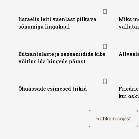
Iisraelis leiti vaenlast pilkava
Miks mo
sõnumiga lingukuul
valluta
Bütsantslaste ja sassaniidide kibe
Allveel
võitlus ida hingede pärast
Õhuässade esimesed trikid
Friedri
kui osk
Rohkem sõjast