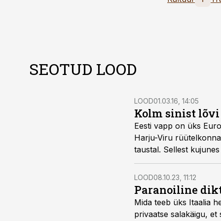
SEOTUD LOOD
LOOD
01.03.16, 14:05
Kolm sinist lõvi
Eesti vapp on üks Euro
Harju-Viru rüütelkonnal
taustal. Sellest kujunes 
LOOD
08.10.23, 11:12
Paranoiline dik
Mida teeb üks Itaalia h
privaatse salakäigu, et