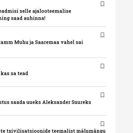
eadmisi selle ajalooteemalise
ing saad auhinna!
tamm Muhu ja Saaremaa vahel sai
kas sa tead
stus saada uueks Aleksander Suureks
te tsivilisatsioonide teemalist mälumängu