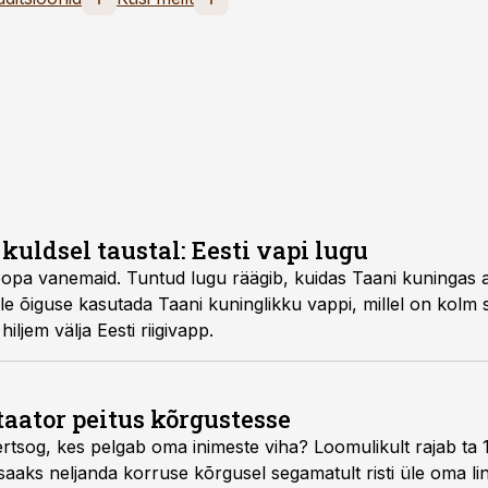
 kuldsel taustal: Eesti vapi lugu
opa vanemaid. Tuntud lugu räägib, kuidas Taani kuningas and
e õiguse kasutada Taani kuninglikku vappi, millel on kolm sin
hiljem välja Eesti riigivapp.
taator peitus kõrgustesse
ertsog, kes pelgab oma inimeste viha? Loomulikult rajab ta
 saaks neljanda korruse kõrgusel segamatult risti üle oma l