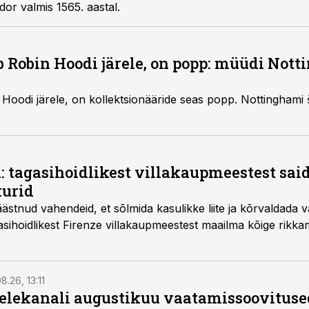
dor valmis 1565. aastal.
 Robin Hoodi järele, on popp: müüdi Nott
Hoodi järele, on kollektsionääride seas popp. Nottinghami še
: tagasihoidlikest villakaupmeestest sa
urid
ästnud vahendeid, et sõlmida kasulikke liite ja kõrvaldada 
sihoidlikest Firenze villakaupmeestest maailma kõige rikkam
8.26, 13:11
telekanali augustikuu vaatamissoovituse