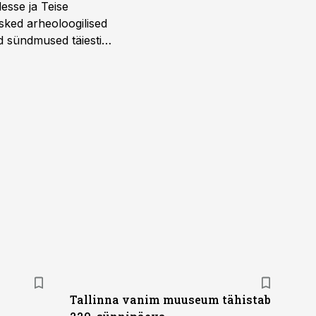
desse ja Teise
sked arheoloogilised
d sündmused täiesti
u. Tutvu telekavaga:
Tallinna vanim muuseum tähistab