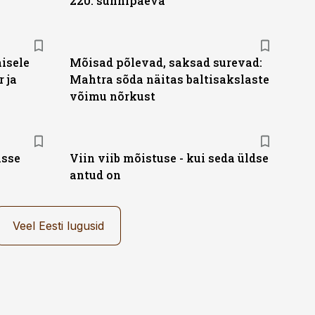
220. sünnipäeva
isele
Mõisad põlevad, saksad surevad:
 ja
Mahtra sõda näitas baltisakslaste
võimu nõrkust
isse
Viin viib mõistuse - kui seda üldse
antud on
Veel Eesti lugusid