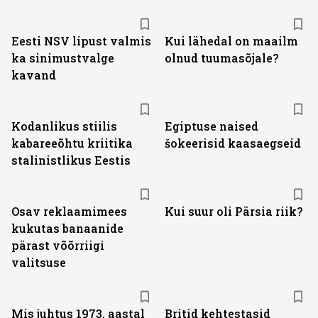
Eesti NSV lipust valmis
Kui lähedal on maailm
ka sinimustvalge
olnud tuumasõjale?
kavand
Kodanlikus stiilis
Egiptuse naised
kabareeõhtu kriitika
šokeerisid kaasaegseid
stalinistlikus Eestis
Osav reklaamimees
Kui suur oli Pärsia riik?
kukutas banaanide
pärast võõrriigi
valitsuse
Mis juhtus 1973. aastal
Britid kehtestasid