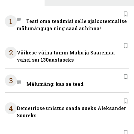
1
Testi oma teadmisi selle ajalooteemalise
mälumänguga ning saad auhinna!
2
Väikese väina tamm Muhu ja Saaremaa
vahel sai 130aastaseks
3
Mälumäng: kas sa tead
4
Demetriose unistus saada uueks Aleksander
Suureks