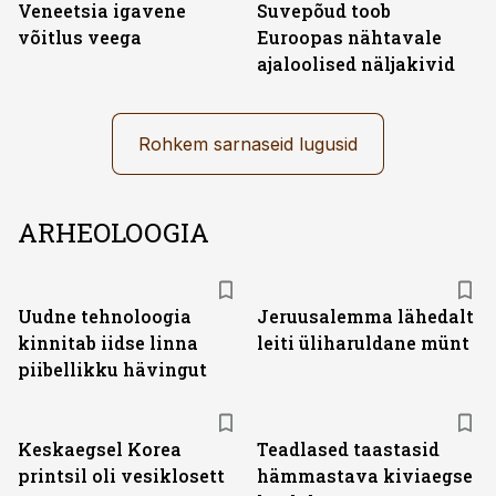
Veneetsia igavene
Suvepõud toob
võitlus veega
Euroopas nähtavale
ajaloolised näljakivid
Rohkem sarnaseid lugusid
ARHEOLOOGIA
Uudne tehnoloogia
Jeruusalemma lähedalt
kinnitab iidse linna
leiti üliharuldane münt
piibellikku hävingut
Keskaegsel Korea
Teadlased taastasid
printsil oli vesiklosett
hämmastava kiviaegse