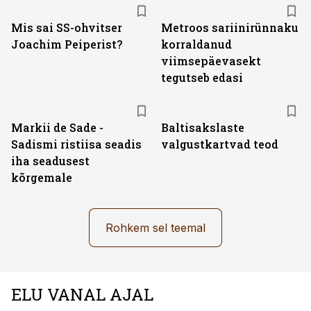
Mis sai SS-ohvitser
Metroos sariinirünnaku
Joachim Peiperist?
korraldanud
viimsepäevasekt
tegutseb edasi
Markii de Sade -
Baltisakslaste
Sadismi ristiisa seadis
valgustkartvad teod
iha seadusest
kõrgemale
Rohkem sel teemal
ELU VANAL AJAL