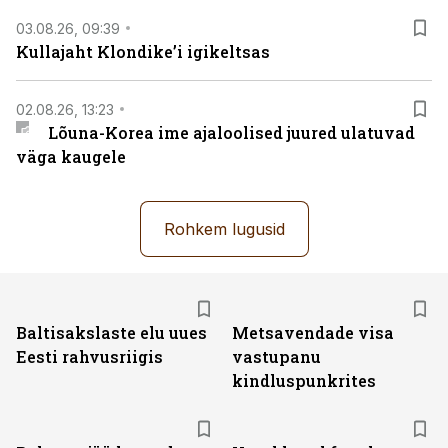
03.08.26, 09:39
Kullajaht Klondike’i igikeltsas
02.08.26, 13:23
Lõuna-Korea ime ajaloolised juured ulatuvad
väga kaugele
Rohkem lugusid
Baltisakslaste elu uues
Metsavendade visa
Eesti rahvusriigis
vastupanu
kindluspunkrites