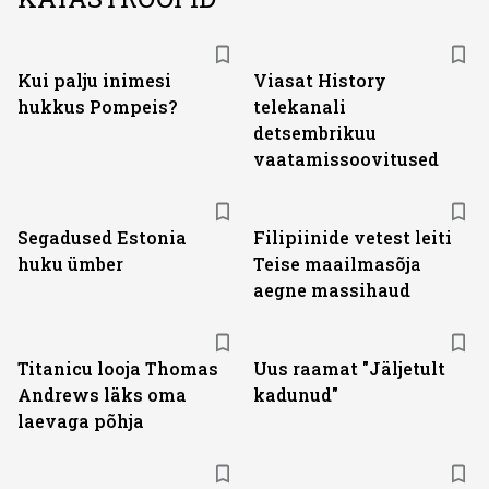
ST
Kui palju inimesi
Viasat History
hukkus Pompeis?
telekanali
detsembrikuu
vaatamissoovitused
Segadused Estonia
Filipiinide vetest leiti
huku ümber
Teise maailmasõja
aegne massihaud
Titanicu looja Thomas
Uus raamat "Jäljetult
Andrews läks oma
kadunud"
laevaga põhja