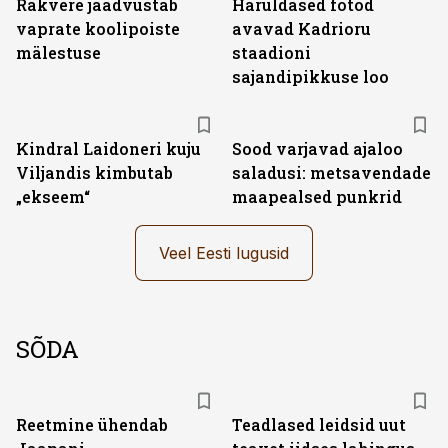
Rakvere jäädvustab
Haruldased fotod
vaprate koolipoiste
avavad Kadrioru
mälestuse
staadioni
sajandipikkuse loo
Kindral Laidoneri kuju
Sood varjavad ajaloo
Viljandis kimbutab
saladusi: metsavendade
„ekseem“
maapealsed punkrid
Veel Eesti lugusid
SÕDA
Reetmine ühendab
Teadlased leidsid uut