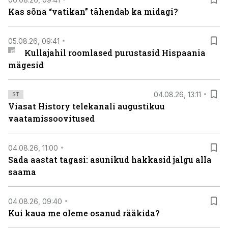
Kas sõna “vatikan” tähendab ka midagi?
05.08.26, 09:41
Kullajahil roomlased purustasid Hispaania
mägesid
04.08.26, 13:11
ST
Viasat History telekanali augustikuu
vaatamissoovitused
04.08.26, 11:00
Sada aastat tagasi: asunikud hakkasid jalgu alla
saama
04.08.26, 09:40
Kui kaua me oleme osanud rääkida?