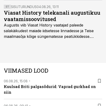
üle piiri.
SISUTURUNDUS
04.08.26, 13:11
ST
Viasat History telekanali augustikuu
vaatamissoovitused
Augustis viib Viasat History vaatajad paleede
salakäikudest maiade iidsetesse linnadesse ja Teise
maailmasõja kõige süngematesse peatükkidesse.
Kuninglike dünastiate intriigid, värsked arheoloogilised
avastused ning seni nägemata kaadrid Kolmanda riigi
argielust avavad ajaloo tuntud sündmused täiesti uuest
vaatenurgast. Viasat History on saadaval kõikide Eesti
teleoperaatorite kaudu. Tutvu telekavaga:
VIIMASED LOOD
viasathistory.eu/ee
06.08.26, 15:08
Kuulsad Briti palgasõdurid: Vaprad gurkhad on
siin
06.08.26, 09:41