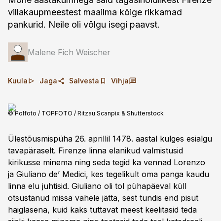
villakaupmeestest maailma kõige rikkamad
pankurid. Neile oli võlgu isegi paavst.
Malene Fich Weischer
Kuula
Jaga
Salvesta
Vihja
© Polfoto / TOPFOTO / Ritzau Scanpix & Shutterstock
Ülestõusmispüha 26. aprillil 1478. aastal kulges esialgu
tavapäraselt. Firenze linna elanikud valmistusid
kirikusse minema ning seda tegid ka vennad Lorenzo
ja Giuliano de’ Medici, kes tegelikult oma panga kaudu
linna elu juhtisid. Giuliano oli tol pühapäeval küll
otsustanud missa vahele jätta, sest tundis end pisut
haiglasena, kuid kaks tuttavat meest keelitasid teda