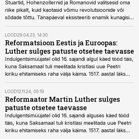
Stuartid, Hohenzollernid ja Romanovid valitsesid oma
riike pikalt, kuid kaotasid võimu revolutsioonide või
sõdade tõttu. Tänapäeval eksisteerib enamik kunagisi
dünastiaid üksnes ajalooraamatuis.
LOOD
29.04.23, 14:30
Reformatsioon Eestis ja Euroopas:
Luther sulges patuste otsetee taevasse
Indulgentsimüüjatel olid 16. sajandi algul käed tööd täis,
kuna Saksamaal tuli meelitada kristlasi uue Peetri
kiriku ehitamiseks raha välja käima. 1517. aastal läks
jumala andestusega kauplemine ühe mehe arvates üle
piiri.
LOOD
12.11.24, 05:19
Reformaator Martin Luther sulges
patuste otsetee taevasse
Indulgentsimüüjatel olid 16. sajandi alguses käed tööd
täis, kuna Saksamaal tuli kristlasi meelitada uue Peetri
kiriku ehitamiseks raha välja käima. 1517. aastal läks
jumala andestusega kauplemine aga ühe mehe arvates