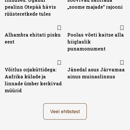
pealinn Otepää hävis
„soome majade“ rajooni
rüüsteretkede tules
Alhambra ehitati pisku
Poolas võeti kaitse alla
eest
hiiglaslik
punamonument
Võitlus orjaküttidega:
Jänedal asus Järvamaa
Aafrika külade ja
ainus muinaslinnus
linnade ümber kerkivad
müürid
Veel ehitistest