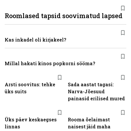
Roomlased tapsid soovimatud lapsed
Kas inkadel oli kirjakeel?
Millal hakati kinos popkorni sööma?
Arsti soovitus: tehke
Sada aastat tagasi:
üks suits
Narva-Jõesuud
painasid erilised mured
Üks päev keskaegses
Rooma õelaimast
linnas
naisest jäid maha