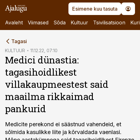
Esimene kuu tasuta
Avaleht
Viimased
Sõda
Kultuur
Tsivilisatsioon
Kuri
cebook
Tagasi
Twitter)
KULTUUR
11.12.22, 07:10
Medici dünastia:
kedIn
tagasihoidlikest
ail
villakaupmeestest said
k
maailma rikkaimad
pankurid
Medicite perekond ei säästnud vahendeid, et
sõlmida kasulikke liite ja kõrvaldada vaenlasi.
Mõne aastakümnega said tagasihoidlikest Firenze