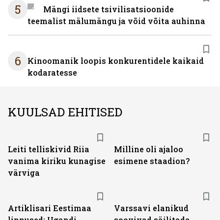
5
Mängi iidsete tsivilisatsioonide
teemalist mälumängu ja võid võita auhinna
6
Kinoomanik loopis konkurentidele kaikaid
kodaratesse
KUULSAD EHITISED
Leiti telliskivid Riia
Milline oli ajaloo
vanima kiriku kunagise
esimene staadion?
värviga
Artiklisari Eestimaa
Varssavi elanikud
linnused: Ugandi
soovivad säilitada