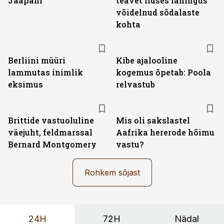
Jaapani
teavet iidses lahingus
võidelnud sõdalaste
kohta
Berliini müüri
Kibe ajalooline
lammutas inimlik
kogemus õpetab: Poola
eksimus
relvastub
Brittide vastuoluline
Mis oli sakslastel
väejuht, feldmarssal
Aafrika hererode hõimu
Bernard Montgomery
vastu?
Rohkem sõjast
24H
72H
Nädal