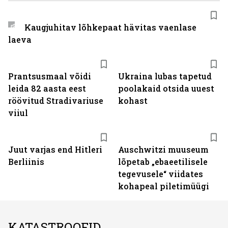
Kaugjuhitav lõhkepaat hävitas vaenlase
laeva
Prantsusmaal võidi
Ukraina lubas tapetud
leida 82 aasta eest
poolakaid otsida uuest
röövitud Stradivariuse
kohast
viiul
Juut varjas end Hitleri
Auschwitzi muuseum
Berliinis
lõpetab „ebaeetilisele
tegevusele“ viidates
kohapeal piletimüügi
KATASTROOFID