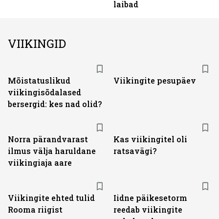
laibad
VIIKINGID
Mõistatuslikud
Viikingite pesupäev
viikingisõdalased
bersergid: kes nad olid?
Norra pärandvarast
Kas viikingitel oli
ilmus välja haruldane
ratsavägi?
viikingiaja aare
Viikingite ehted tulid
Iidne päikesetorm
Rooma riigist
reedab viikingite