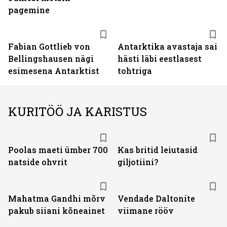
pagemine
Fabian Gottlieb von
Antarktika avastaja sai
Bellingshausen nägi
hästi läbi eestlasest
esimesena Antarktist
tohtriga
KURITÖÖ JA KARISTUS
Poolas maeti ümber 700
Kas britid leiutasid
natside ohvrit
giljotiini?
Mahatma Gandhi mõrv
Vendade Daltonite
pakub siiani kõneainet
viimane rööv