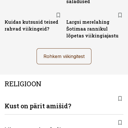
saladused
Kuidas kutsusid teised
Largsi merelahing
rahvad viikingeid?
Šotimaa rannikul
lõpetas viikingiajastu
Rohkem viikingitest
RELIGIOON
Kust on pärit amišid?