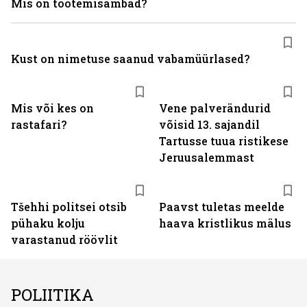
Mis on tootemisambad?
Kust on nimetuse saanud vabamüürlased?
Mis või kes on
Vene palverändurid
rastafari?
võisid 13. sajandil
Tartusse tuua ristikese
Jeruusalemmast
Tšehhi politsei otsib
Paavst tuletas meelde
pühaku kolju
haava kristlikus mälus
varastanud röövlit
POLIITIKA