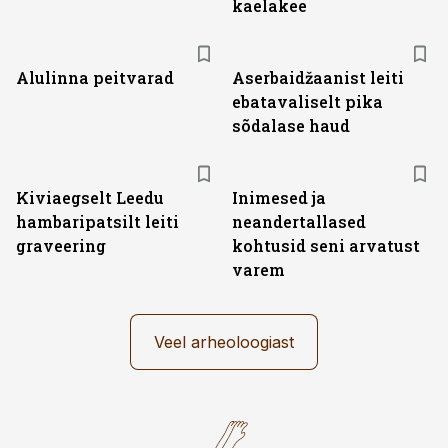
kaelakee
Alulinna peitvarad
Aserbaidžaanist leiti
ebatavaliselt pika
sõdalase haud
Kiviaegselt Leedu
Inimesed ja
hambaripatsilt leiti
neandertallased
graveering
kohtusid seni arvatust
varem
Veel arheoloogiast