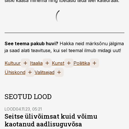
siiski kaasa minema ning toetasid teda teel katedraali.
See teema pakub huvi?
Hakka neid märksõnu jälgima
ja saad alati teavituse, kui sel teemal ilmub midagi uut!
Kultuur
Itaalia
Kunst
Poliitika
Ühiskond
Valitsejad
SEOTUD LOOD
LOOD
04.11.23, 05:21
Seitse ülivõimsat kuid võimu
kaotanud aadlisuguvõsa