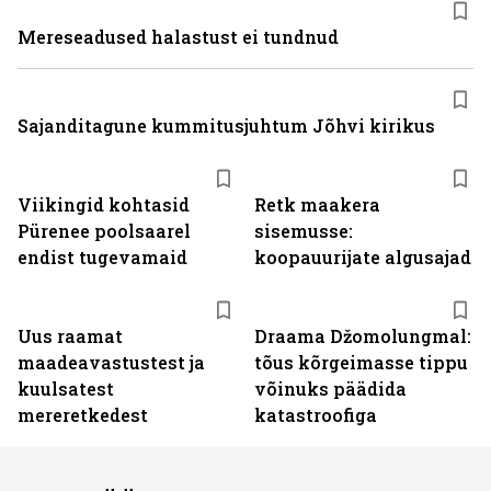
Mereseadused halastust ei tundnud
Sajanditagune kummitusjuhtum Jõhvi kirikus
Viikingid kohtasid
Retk maakera
Pürenee poolsaarel
sisemusse:
endist tugevamaid
koopauurijate algusajad
Uus raamat
Draama Džomolungmal:
maadeavastustest ja
tõus kõrgeimasse tippu
kuulsatest
võinuks päädida
mereretkedest
katastroofiga