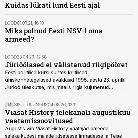
Kuidas lükati lund Eesti ajal
LOOD
01.07.21, 16:10
Miks polnud Eesti NSV-l oma
armeed?
LOOD
23.04.23, 12:58
Jüriöölased ei välistanud riigipööret
Eesti poliitilise kursi suhtes kriitilised
ühiskonnategelased avaldasid 1998. aasta 23. aprillil
Jüriöö üleskutse, mis maalis riigis kujunenud
olukorrast troostitu pildi.
SISUTURUNDUS
04.08.26, 13:11
ST
Viasat History telekanali augustikuu
vaatamissoovitused
Augustis viib Viasat History vaatajad paleede
salakäikudest maiade iidsetesse linnadesse ja Teise