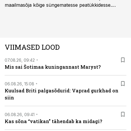
maailmasõja kõige süngematesse peatükkidesse.
Kuninglike dünastiate intriigid, värsked arheoloogilised
avastused ning seni nägemata kaadrid Kolmanda riigi
argielust avavad ajaloo tuntud sündmused täiesti uuest
vaatenurgast. Viasat History on saadaval kõikide Eesti
teleoperaatorite kaudu. Tutvu telekavaga:
VIIMASED LOOD
viasathistory.eu/ee
07.08.26, 09:42
Mis sai Šotimaa kuningannast Maryst?
06.08.26, 15:08
Kuulsad Briti palgasõdurid: Vaprad gurkhad on
siin
06.08.26, 09:41
Kas sõna “vatikan” tähendab ka midagi?