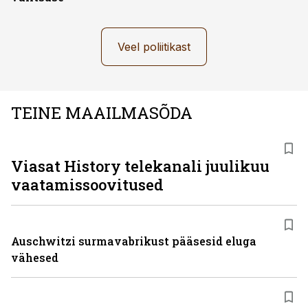
Veel poliitikast
TEINE MAAILMASÕDA
ST
Viasat History telekanali juulikuu
vaatamissoovitused
Auschwitzi surmavabrikust pääsesid eluga
vähesed