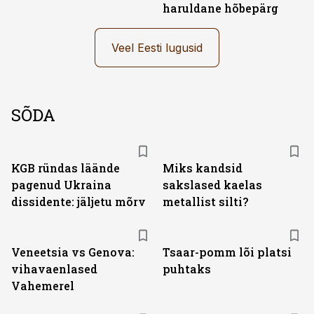
haruldane hõbepärg
Veel Eesti lugusid
SÕDA
KGB ründas läände
Miks kandsid
pagenud Ukraina
sakslased kaelas
dissidente: jäljetu mõrv
metallist silti?
Veneetsia vs Genova:
Tsaar-pomm lõi platsi
vihavaenlased
puhtaks
Vahemerel