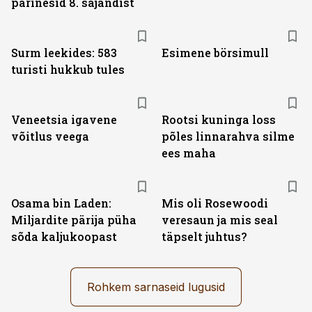
pärinesid 8. sajandist
Surm leekides: 583
Esimene börsimull
turisti hukkub tules
Veneetsia igavene
Rootsi kuninga loss
võitlus veega
põles linnarahva silme
ees maha
Osama bin Laden:
Mis oli Rosewoodi
Miljardite pärija püha
veresaun ja mis seal
sõda kaljukoopast
täpselt juhtus?
Rohkem sarnaseid lugusid