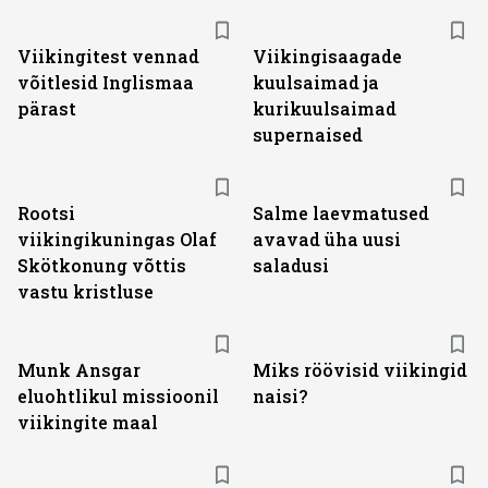
Viikingitest vennad
Viikingisaagade
võitlesid Inglismaa
kuulsaimad ja
pärast
kurikuulsaimad
supernaised
Rootsi
Salme laevmatused
viikingikuningas Olaf
avavad üha uusi
Skötkonung võttis
saladusi
vastu kristluse
Munk Ansgar
Miks röövisid viikingid
eluohtlikul missioonil
naisi?
viikingite maal