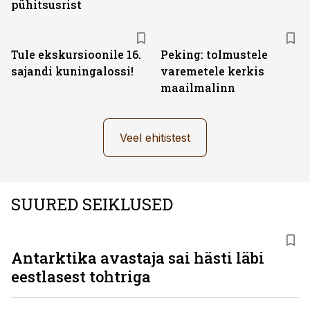
pühitsusrist
Tule ekskursioonile 16.
Peking: tolmustele
sajandi kuningalossi!
varemetele kerkis
maailmalinn
Veel ehitistest
SUURED SEIKLUSED
Antarktika avastaja sai hästi läbi
eestlasest tohtriga