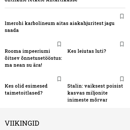
Imerohi karbolineum aitas aiakahjuritest jagu
saada
Rooma impeeriumi
Kes leiutas luti?
õitsev õnnetusetööstus:
ma nean su ära!
Kes olid esimesed
Stalin: vaiksest poisist
taimetoitlased?
kasvas miljonite
inimeste mõrvar
VIIKINGID