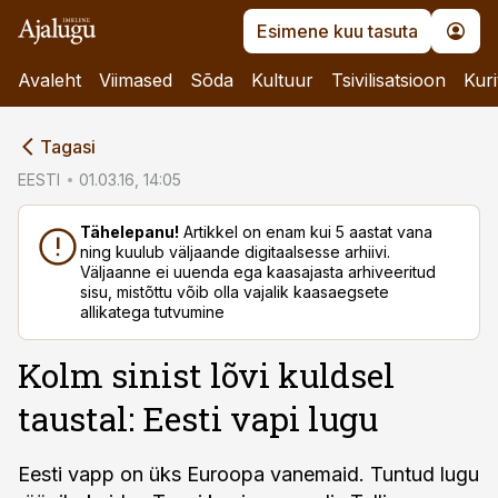
Esimene kuu tasuta
Avaleht
Viimased
Sõda
Kultuur
Tsivilisatsioon
Kuri
cebook
Tagasi
Twitter)
EESTI
01.03.16, 14:05
kedIn
Tähelepanu!
Artikkel on enam kui 5 aastat vana
ning kuulub väljaande digitaalsesse arhiivi.
ail
Väljaanne ei uuenda ega kaasajasta arhiveeritud
sisu, mistõttu võib olla vajalik kaasaegsete
k
allikatega tutvumine
Kolm sinist lõvi kuldsel
taustal: Eesti vapi lugu
Eesti vapp on üks Euroopa vanemaid. Tuntud lugu