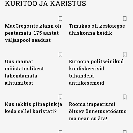
KURITÖÖ JA KARISTUS
MacGregorite klann oli
Timukas oli keskaegse
peatamatu: 175 aastat
ühiskonna heidik
väljas­pool seadust
Uus raamat
Euroopa politseinikud
mõistatuslikest
konfiskeerisid
lahendamata
tuhandeid
juhtumitest
antiikesemeid
Kus tekkis piinapink ja
Rooma impeeriumi
keda sellel karistati?
õitsev õnnetusetööstus:
ma nean su ära!