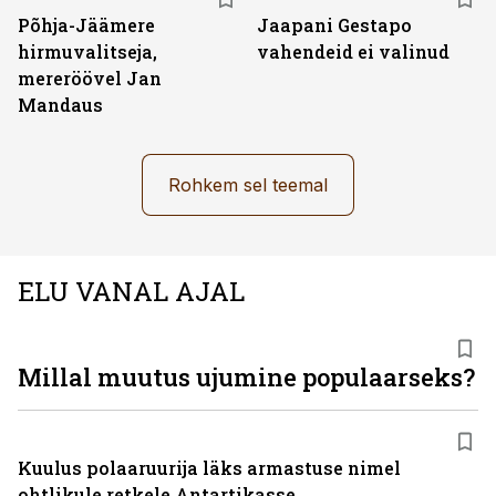
Põhja-Jäämere
Jaapani Gestapo
hirmuvalitseja,
vahendeid ei valinud
mereröövel Jan
Mandaus
Rohkem sel teemal
ELU VANAL AJAL
Millal muutus ujumine populaarseks?
Kuulus polaaruurija läks armastuse nimel
ohtlikule retkele Antartikasse