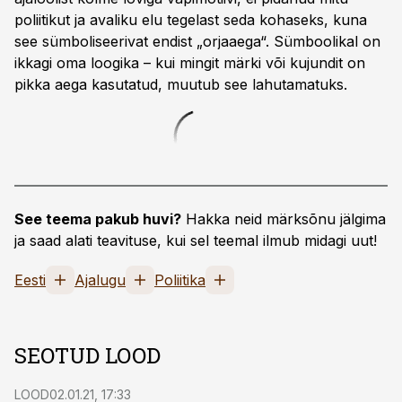
poliitikut ja avaliku elu tegelast seda kohaseks, kuna
see sümboliseerivat endist „orjaaega“. Sümboolikal on
ikkagi oma loogika – kui mingit märki või kujundit on
pikka aega kasutatud, muutub see lahutamatuks.
See teema pakub huvi?
Hakka neid märksõnu jälgima
ja saad alati teavituse, kui sel teemal ilmub midagi uut!
Eesti
Ajalugu
Poliitika
SEOTUD LOOD
LOOD
02.01.21, 17:33