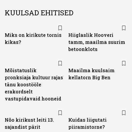
KUULSAD EHITISED
Miks on kirikute tornis
Hiiglaslik Hooveri
kikas?
tamm, maailma suurim
betoonklots
Mõistatuslik
Maailma kuulsaim
pronksiaja kultuur rajas
kellatorn Big Ben
tänu koostööle
erakordselt
vastupidavaid hooneid
Nõo kirikust leiti 13.
Kuidas liigutati
sajandist pärit
piiramistorne?