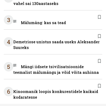
vahel sai 130aastaseks
3
Mälumäng: kas sa tead
4
Demetriose unistus saada uueks Aleksander
Suureks
5
Mängi iidsete tsivilisatsioonide
teemalist mälumängu ja võid võita auhinna
6
Kinoomanik loopis konkurentidele kaikaid
kodaratesse