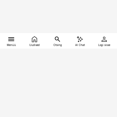
Menüü
Uudised
Otsing
AI Chat
Logi sisse
Vana-Lõuna 39/1, 19094 Tallinn
(+372) 667 0111
tellimiskeskus@aripaev.ee
Telli Imeline Ajalugu
Uudiskiri
Reklaam
Firmast