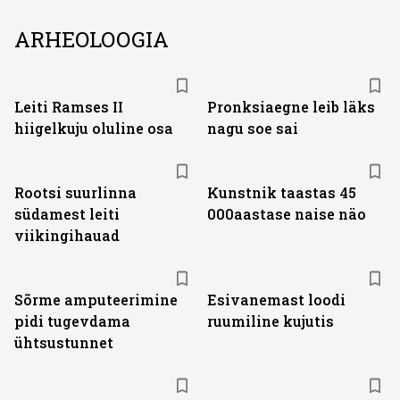
ARHEOLOOGIA
Leiti Ramses II
Pronksiaegne leib läks
hiigelkuju oluline osa
nagu soe sai
Rootsi suurlinna
Kunstnik taastas 45
südamest leiti
000aastase naise näo
viikingihauad
Sõrme amputeerimine
Esivanemast loodi
pidi tugevdama
ruumiline kujutis
ühtsustunnet