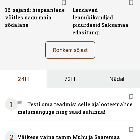
16. sajand: hispaanlane
Lendavad
võitles nagu maia
lennukikandjad
sõdalane
pidurdasid Saksamaa
edasitungi
Rohkem sõjast
24H
72H
Nädal
1
Testi oma teadmisi selle ajalooteemalise
mälumänguga ning saad auhinna!
2
Väikese väina tamm Muhu ja Saaremaa