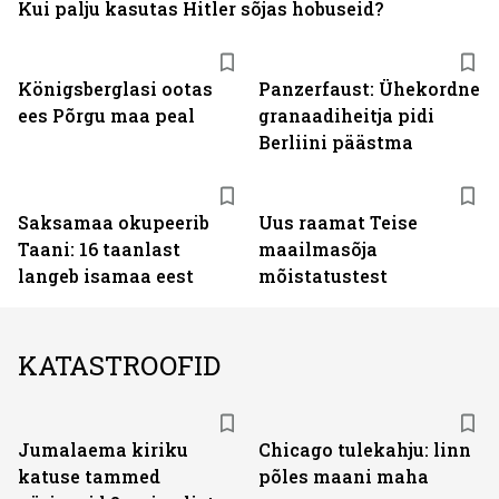
Kui palju kasutas Hitler sõjas hobuseid?
Königsberglasi ootas
Panzerfaust: Ühekordne
ees Põrgu maa peal
granaadiheitja pidi
Berliini päästma
Saksamaa okupeerib
Uus raamat Teise
Taani: 16 taanlast
maailmasõja
langeb isamaa eest
mõistatustest
KATASTROOFID
Jumalaema kiriku
Chicago tulekahju: linn
katuse tammed
põles maani maha