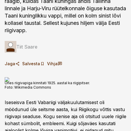
räägib, kuidas Taani kuningas andis Tallinna
linnale ja Harju-Viru rüütelkonnale õiguse kasutada
Taani kuninglikku vappi, millel on kolm sinist lõvi
kollasel taustal. Sellest kujunes hiljem välja Eesti
riigivapp.
Tiit Saare
Jaga
Salvesta
Vihja
Ühes riigivapiga kinnitati 1925. aastal ka riigipitser.
Foto:
Wikimedia Commons
Iseseisva Eesti Vabariigi väljakuulutamisest oli
möödunud üle seitsme aasta, kui Riigikogu võttis vastu
riigivapi seaduse. Kogu senise aja oli otsitud uuele riigile
kohast sümbolit, embleemi. Kuigi sõjaväes kasutati
ajaloolist kolme lõviga vapimotiivi, ei pidanud mitu