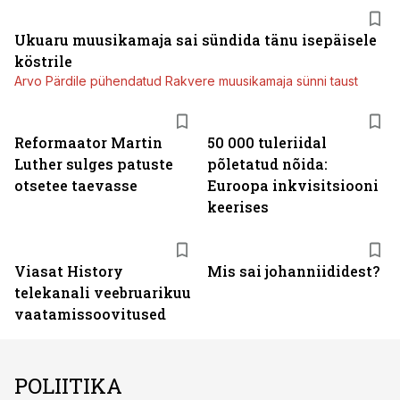
Ukuaru muusikamaja sai sündida tänu isepäisele
köstrile
Arvo Pärdile pühendatud Rakvere muusikamaja sünni taust
Reformaator Martin
50 000 tuleriidal
Luther sulges patuste
põletatud nõida:
otsetee taevasse
Euroopa inkvisitsiooni
keerises
ST
Viasat History
Mis sai johanniididest?
telekanali veebruarikuu
vaatamissoovitused
POLIITIKA