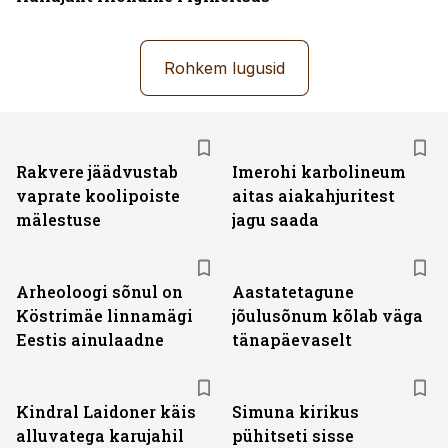
Rohkem lugusid
Rakvere jäädvustab
Imerohi karbolineum
vaprate koolipoiste
aitas aiakahjuritest
mälestuse
jagu saada
Arheoloogi sõnul on
Aastatetagune
Köstrimäe linnamägi
jõulusõnum kõlab väga
Eestis ainulaadne
tänapäevaselt
Kindral Laidoner käis
Simuna kirikus
alluvatega karujahil
pühitseti sisse