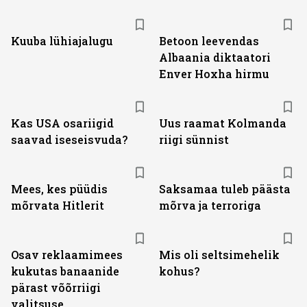
Kuuba lühiajalugu
Betoon leevendas
Albaania diktaatori
Enver Hoxha hirmu
Kas USA osariigid
Uus raamat Kolmanda
saavad iseseisvuda?
riigi sünnist
Mees, kes püüdis
Saksamaa tuleb päästa
mõrvata Hitlerit
mõrva ja terroriga
Osav reklaamimees
Mis oli seltsimehelik
kukutas banaanide
kohus?
pärast võõrriigi
valitsuse