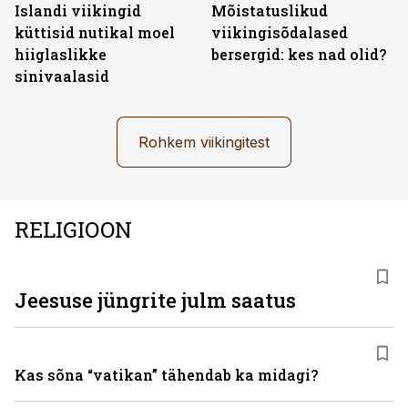
Islandi viikingid
Mõistatuslikud
küttisid nutikal moel
viikingisõdalased
hiiglaslikke
bersergid: kes nad olid?
sinivaalasid
Rohkem viikingitest
RELIGIOON
Jeesuse jüngrite julm saatus
Kas sõna “vatikan” tähendab ka midagi?