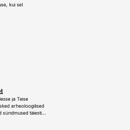
se, kui sel
d
desse ja Teise
sked arheoloogilised
d sündmused täiesti
u. Tutvu telekavaga: