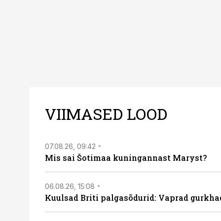
VIIMASED LOOD
07.08.26, 09:42
Mis sai Šotimaa kuningannast Maryst?
06.08.26, 15:08
Kuulsad Briti palgasõdurid: Vaprad gurkhad