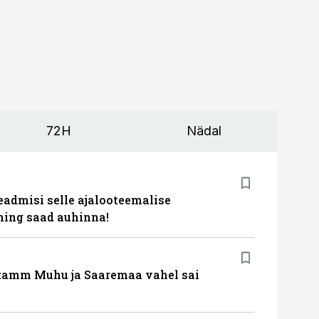
72H
Nädal
eadmisi selle ajalooteemalise
ing saad auhinna!
tamm Muhu ja Saaremaa vahel sai