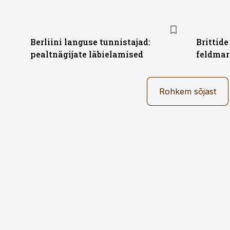
Berliini languse tunnistajad:
Brittide
pealtnägijate läbielamised
feldmar
Rohkem sõjast