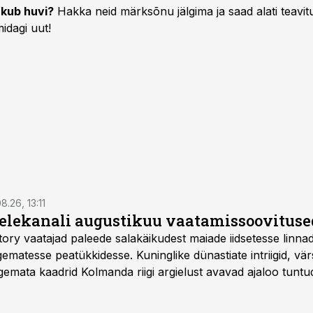
kub huvi?
Hakka neid märksõnu jälgima ja saad alati teavitu
idagi uut!
8.26, 13:11
telekanali augustikuu vaatamissoovituse
story vaatajad paleede salakäikudest maiade iidsetesse linna
matesse peatükkidesse. Kuninglike dünastiate intriigid, vär
gemata kaadrid Kolmanda riigi argielust avavad ajaloo tuntu
sat History on saadaval kõikide Eesti teleoperaatorite kaud