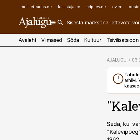
ehitusuudised.ee
raamatupidaja.ee
imelineteadus.ee
kalastaja.ee
aripaev.ee
dv.ee
bestm
finantsuudised.ee
toostusuudised.ee
aritehnoloogia.ee
Avaleht
Viimased
Sõda
Kultuur
Tsivilisatsioon
cebook
AJALUGU
06.0
Twitter)
Tähele
kedIn
arhiivi
kaasaeg
ail
"Kale
k
Seda, kui van
“Kalevipoeg” 
1862.