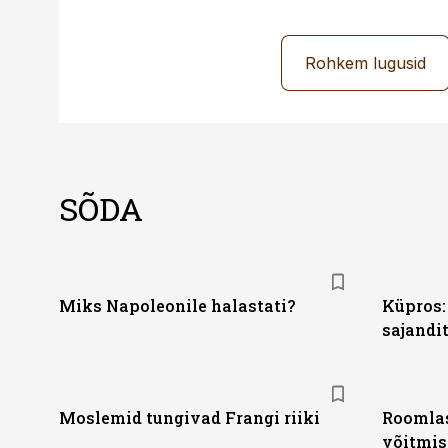
Rohkem lugusid
SÕDA
Miks Napoleonile halastati?
Küpros:
sajandi
Moslemid tungivad Frangi riiki
Roomlas
võitmis