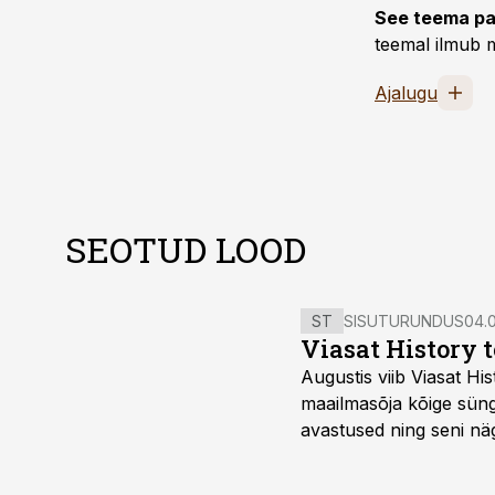
See teema pa
teemal ilmub m
Ajalugu
SEOTUD LOOD
ST
SISUTURUNDUS
04.0
Viasat History 
Augustis viib Viasat Hi
maailmasõja kõige sünge
avastused ning seni nä
uuest vaatenurgast. Via
viasathistory.eu/ee