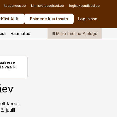
Iseteenindus
kaubandus.ee
kinnisvarauudised.ee
logistikauudised.ee
mu.ee
Telli Imeline Ajalugu
Küsi AI-lt
Esimene kuu tasuta
Logi sisse
esti
Raamatud
Minu Imeline Ajalugu
taalsesse
la vajalik
äev
elt keegi.
. juulil