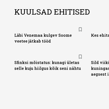
KUULSAD EHITISED
Läbi Venemaa kulgev Soome
Kes ehit
veetee jätkab tööd
Sfinksi mõistatus: kunagi ületas
Sild vii
selle kuju hiilgus kõik seni nähtu
kuningas
aegsest 