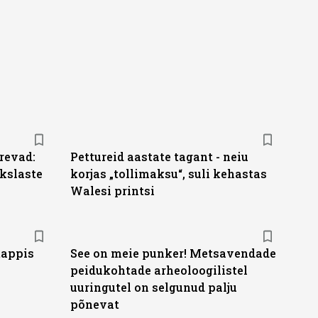
revad:
Pettureid aastate tagant - neiu
kslaste
korjas „tollimaksu“, suli kehastas
Walesi printsi
tappis
See on meie punker! Metsavendade
peidukohtade arheoloogilistel
uuringutel on selgunud palju
põnevat