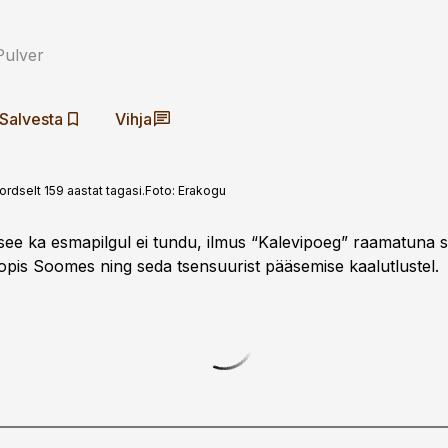
Pulver
Salvesta
Vihja
dselt 159 aastat tagasi.
Foto:
Erakogu
i see ka esmapilgul ei tundu, ilmus “Kalevipoeg” raamatuna 
oopis Soomes ning seda tsensuurist pääsemise kaalutlustel.