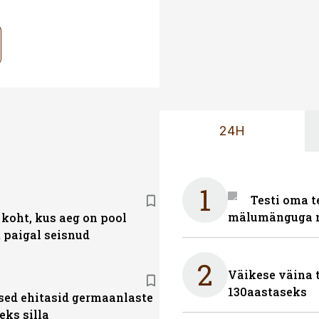
24H
1
Testi oma t
mälumänguga n
 koht, kus aeg on pool
t paigal seisnud
2
Väikese väina 
130aastaseks
ed ehitasid germaanlaste
eks silla