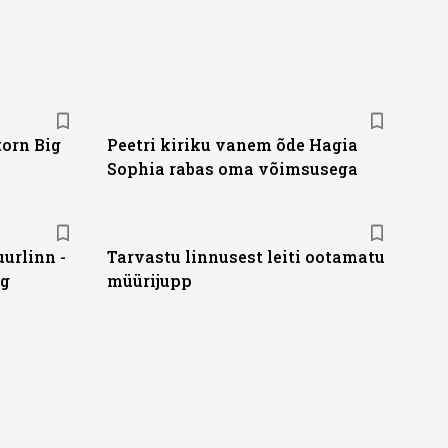
orn Big
Peetri kiriku vanem õde Hagia
Sophia rabas oma võimsusega
urlinn -
Tarvastu linnusest leiti ootamatu
rg
müürijupp