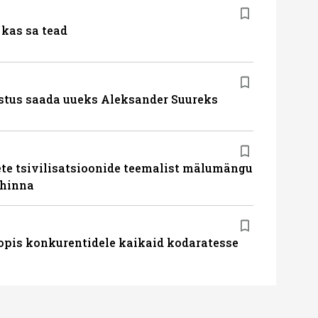
kas sa tead
stus saada uueks Aleksander Suureks
te tsivilisatsioonide teemalist mälumängu
uhinna
pis konkurentidele kaikaid kodaratesse