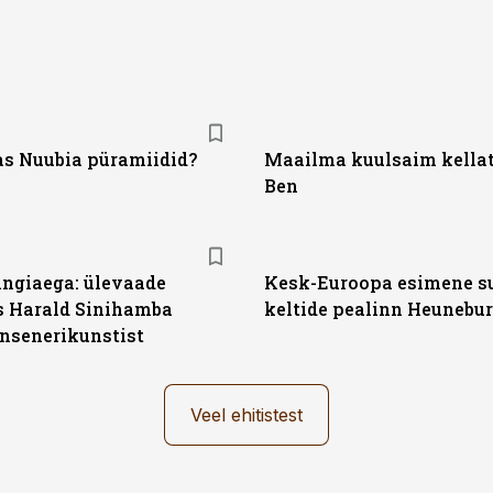
as Nuubia püramiidid?
Maailma kuulsaim kellat
Ben
kingiaega: ülevaade
Kesk-Euroopa esimene su
 Harald Sinihamba
keltide pealinn Heunebu
insenerikunstist
Veel ehitistest