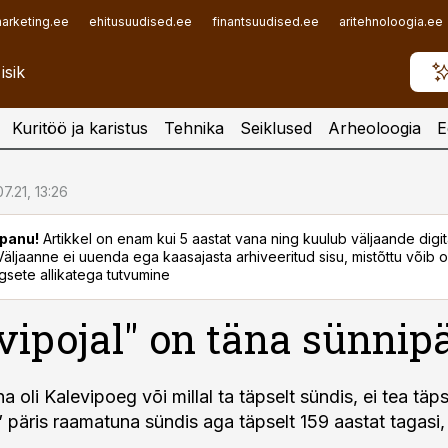
arketing.ee
ehitusuudised.ee
finantsuudised.ee
aritehnoloogia.ee
Kuritöö ja karistus
Tehnika
Seiklused
Arheoloogia
E
7.21, 13:26
panu!
Artikkel on enam kui 5 aastat vana ning kuulub väljaande digi
. Väljaanne ei uuenda ega kaasajasta arhiveeritud sisu, mistõttu võib ol
sete allikatega tutvumine
vipojal" on täna sünnip
a oli Kalevipoeg või millal ta täpselt sündis, ei tea täps
päris raamatuna sündis aga täpselt 159 aastat tagasi, 6