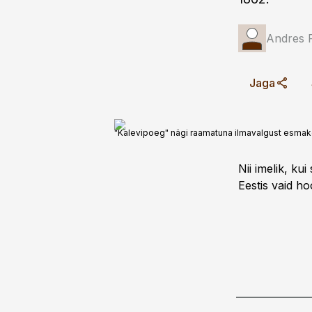
Andres 
Jaga
"Kalevipoeg" nägi raamatuna ilmavalgust esmakor
Nii imelik, ku
Eestis vaid h