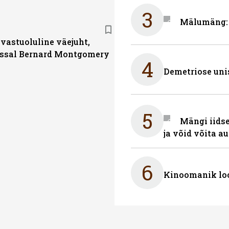
3
Mälumäng: 
 vastuoluline väejuht,
ssal Bernard Montgomery
4
Demetriose uni
5
Mängi iidse
ja võid võita a
6
Kinoomanik loo