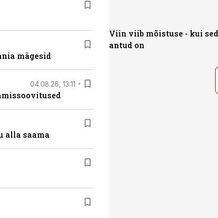
Viin viib mõistuse - kui se
antud on
ania mägesid
04.08.26, 13:11
tamissoovitused
u alla saama