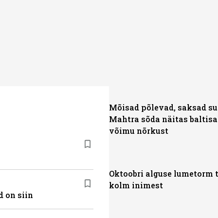
Mõisad põlevad, saksad su
Mahtra sõda näitas baltisa
võimu nõrkust
Oktoobri alguse lumetorm 
kolm inimest
 on siin