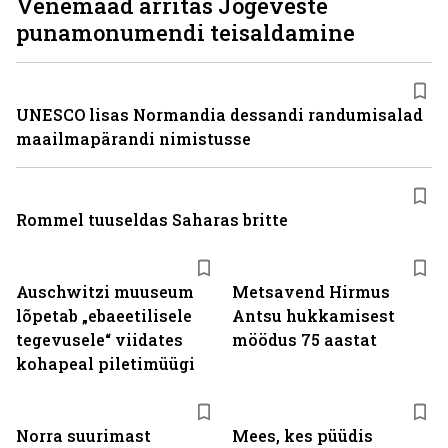
Venemaad ärritas Jõgeveste
punamonumendi teisaldamine
UNESCO lisas Normandia dessandi randumisalad
maailmapärandi nimistusse
Rommel tuuseldas Saharas britte
Auschwitzi muuseum
Metsavend Hirmus
lõpetab „ebaeetilisele
Antsu hukkamisest
tegevusele“ viidates
möödus 75 aastat
kohapeal piletimüügi
Norra suurimast
Mees, kes püüdis