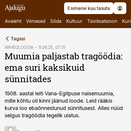
Esimene kuu tasuta
Avaleht
Viimased
Sõda
Kultuur
Tsivilisatsioon
Kuri
cebook
Tagasi
Twitter)
ARHEOLOOGIA
11.08.25, 07:31
Muumia paljastab tragöödia:
kedIn
ema suri kaksikuid
ail
sünnitades
k
1908. aastal leiti Vana-Egitpuse naisemuumia,
mille kõhtu oli kinni jäänud loode. Leid rääkis
kurva loo ebaõnnestunud sünnitusest. Alles nüüd
selgus tragöödia tegelik ulatus.