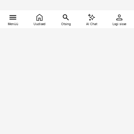
Menüü
Uudised
Otsing
AI Chat
Logi sisse
Vana-Lõuna 39/1, 19094 Tallinn
(+372) 667 0111
tellimiskeskus@aripaev.ee
Telli Imeline Ajalugu
Uudiskiri
Reklaam
Firmast
Sisu kasutamisõigused
Ajakirjaniku
eetikakoodeks
Üldtingimused
Privaatsustingimused
Küpsiste poliitika
KKK