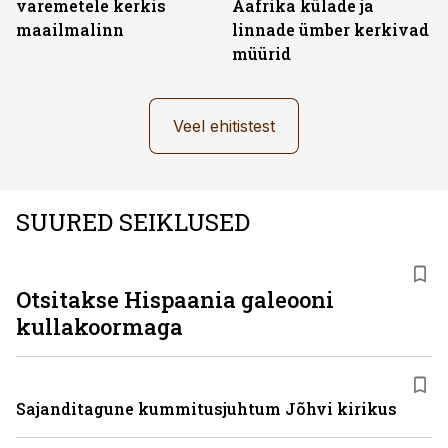
varemetele kerkis
Aafrika külade ja
maailmalinn
linnade ümber kerkivad
müürid
Veel ehitistest
SUURED SEIKLUSED
Otsitakse Hispaania galeooni
kullakoormaga
Sajanditagune kummitusjuhtum Jõhvi kirikus