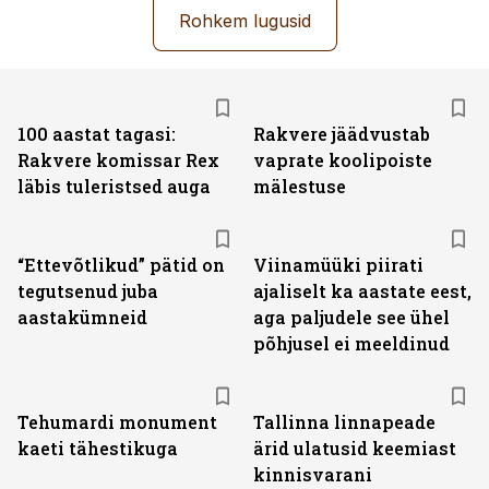
Rohkem lugusid
100 aastat tagasi:
Rakvere jäädvustab
Rakvere komissar Rex
vaprate koolipoiste
läbis tuleristsed auga
mälestuse
“Ettevõtlikud” pätid on
Viinamüüki piirati
tegutsenud juba
ajaliselt ka aastate eest,
aastakümneid
aga paljudele see ühel
põhjusel ei meeldinud
Tehumardi monument
Tallinna linnapeade
kaeti tähestikuga
ärid ulatusid keemiast
kinnisvarani