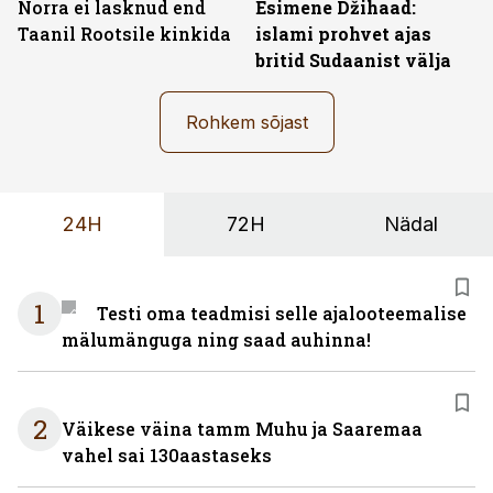
Norra ei lasknud end
Esimene Džihaad:
Taanil Rootsile kinkida
islami prohvet ajas
britid Sudaanist välja
Rohkem sõjast
24H
72H
Nädal
1
Testi oma teadmisi selle ajalooteemalise
mälumänguga ning saad auhinna!
2
Väikese väina tamm Muhu ja Saaremaa
vahel sai 130aastaseks