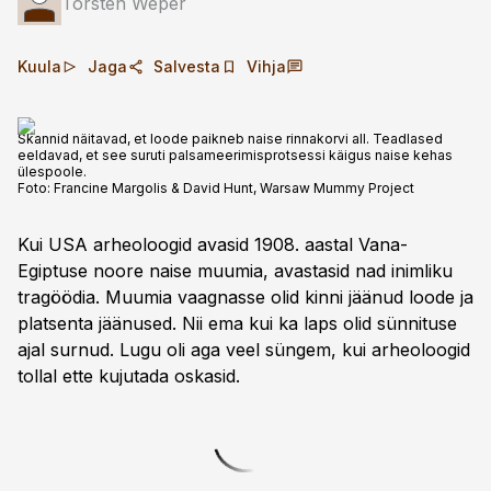
Torsten Weper
Kuula
Jaga
Salvesta
Vihja
Skannid näitavad, et loode paikneb naise rinnakorvi all. Teadlased
eeldavad, et see suruti palsameerimisprotsessi käigus naise kehas
ülespoole.
Foto:
Francine Margolis & David Hunt, Warsaw Mummy Project
Kui USA arheoloogid avasid 1908. aastal Vana-
Egiptuse noore naise muumia, avastasid nad inimliku
tragöödia. Muumia vaagnasse olid kinni jäänud loode ja
platsenta jäänused. Nii ema kui ka laps olid sünnituse
ajal surnud. Lugu oli aga veel süngem, kui arheoloogid
tollal ette kujutada oskasid.