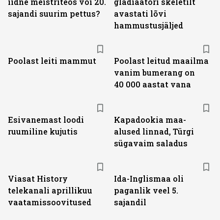
iidne meistriteos või 20.
gladiaatori skeletilt
sajandi suurim pettus?
avastati lõvi
hammustusjäljed
Poolast leiti mammut
Poolast leitud maailma
vanim bumerang on
40 000 aastat vana
Esivanemast loodi
Kapadookia maa-
ruumiline kujutis
alused linnad, Türgi
sügavaim saladus
ST
Viasat History
Ida-Inglismaa oli
telekanali aprillikuu
paganlik veel 5.
vaatamissoovitused
sajandil