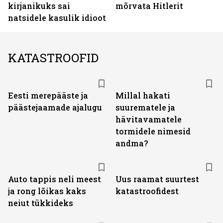
kirjanikuks sai
mõrvata Hitlerit
natsidele kasulik idioot
KATASTROOFID
Eesti merepääste ja
Millal hakati
päästejaamade ajalugu
suurematele ja
hävitavamatele
tormidele nimesid
andma?
Auto tappis neli meest
Uus raamat suurtest
ja rong lõikas kaks
katastroofidest
neiut tükkideks