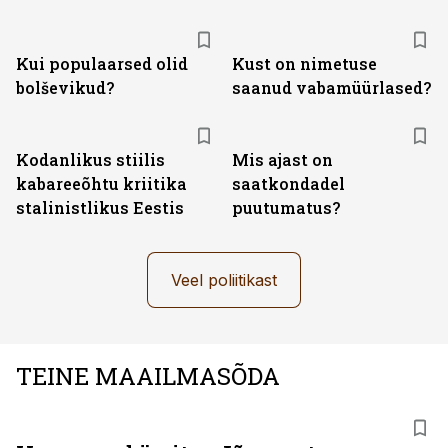
Kui populaarsed olid
Kust on nimetuse
bolševikud?
saanud vabamüürlased?
Kodanlikus stiilis
Mis ajast on
kabareeõhtu kriitika
saatkondadel
stalinistlikus Eestis
puutumatus?
Veel poliitikast
TEINE MAAILMASÕDA