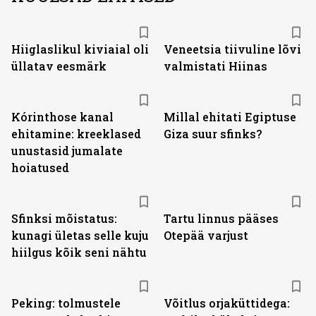
Hiiglaslikul kiviaial oli
Veneetsia tiivuline lõvi
üllatav eesmärk
valmistati Hiinas
Kórinthose kanal
Millal ehitati Egiptuse
ehitamine: kreeklased
Giza suur sfinks?
unustasid jumalate
hoiatused
Sfinksi mõistatus:
Tartu linnus pääses
kunagi ületas selle kuju
Otepää varjust
hiilgus kõik seni nähtu
Peking: tolmustele
Võitlus orjaküttidega: