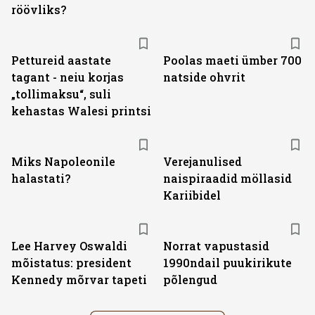
röövliks?
Pettureid aastate
Poolas maeti ümber 700
tagant - neiu korjas
natside ohvrit
„tollimaksu“, suli
kehastas Walesi printsi
Miks Napoleonile
Verejanulised
halastati?
naispiraadid möllasid
Kariibidel
Lee Harvey Oswaldi
Norrat vapustasid
mõistatus: president
1990ndail puukirikute
Kennedy mõrvar tapeti
põlengud