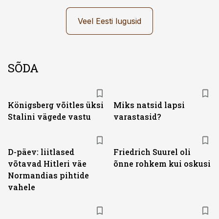
Veel Eesti lugusid
SÕDA
Königsberg võitles üksi
Miks natsid lapsi
Stalini vägede vastu
varastasid?
D-päev: liitlased
Friedrich Suurel oli
võtavad Hitleri väe
õnne rohkem kui oskusi
Normandias pihtide
vahele