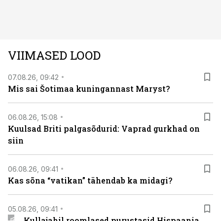
avastused ning seni nägemata kaadrid Kolmanda riigi
argielust avavad ajaloo tuntud sündmused täiesti uuest
vaatenurgast. Viasat History on saadaval kõikide Eesti
teleoperaatorite kaudu. Tutvu telekavaga:
VIIMASED LOOD
viasathistory.eu/ee
07.08.26, 09:42
Mis sai Šotimaa kuningannast Maryst?
06.08.26, 15:08
Kuulsad Briti palgasõdurid: Vaprad gurkhad on
siin
06.08.26, 09:41
Kas sõna “vatikan” tähendab ka midagi?
05.08.26, 09:41
Kullajahil roomlased purustasid Hispaania