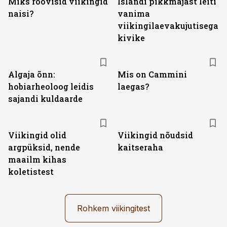
Miks röövisid viikingid
Islandi pikkmajast leiti
naisi?
vanima
viikingilaevakujutisega
kivike
Algaja õnn:
Mis on Cammini
hobiarheoloog leidis
laegas?
sajandi kuldaarde
Viikingid olid
Viikingid nõudsid
argpüksid, nende
kaitseraha
maailm kihas
koletistest
Rohkem viikingitest