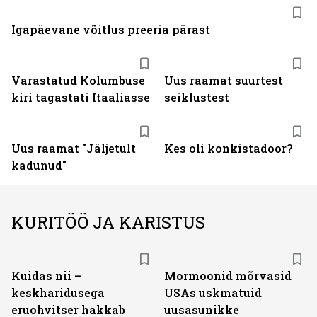
Igapäevane võitlus preeria pärast
Varastatud Kolumbuse
Uus raamat suurtest
kiri tagastati Itaaliasse
seiklustest
Uus raamat "Jäljetult
Kes oli konkistadoor?
kadunud"
KURITÖÖ JA KARISTUS
Kuidas nii –
Mormoonid mõrvasid
keskharidusega
USAs uskmatuid
eruohvitser hakkab
uusasunikke