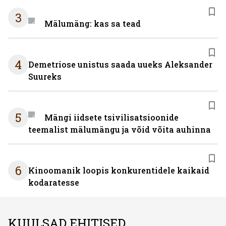
3
Mälumäng: kas sa tead
4
Demetriose unistus saada uueks Aleksander
Suureks
5
Mängi iidsete tsivilisatsioonide
teemalist mälumängu ja võid võita auhinna
6
Kinoomanik loopis konkurentidele kaikaid
kodaratesse
KUULSAD EHITISED