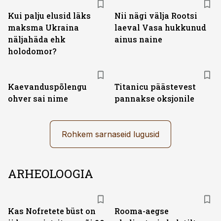
Kui palju elusid läks
Nii nägi välja Rootsi
maksma Ukraina
laeval Vasa hukkunud
näljahäda ehk
ainus naine
holodomor?
Kaevanduspõlengu
Titanicu päästevest
ohver sai nime
pannakse oksjonile
Rohkem sarnaseid lugusid
ARHEOLOOGIA
Kas Nofretete büst on
Rooma-aegse