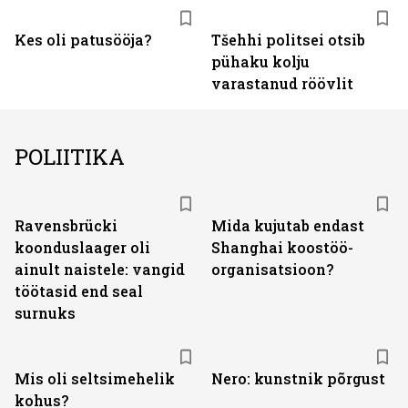
Kes oli patusööja?
Tšehhi politsei otsib
pühaku kolju
varastanud röövlit
POLIITIKA
Ravensbrücki
Mida kujutab endast
koonduslaager oli
Shanghai koostöö­
ainult naistele: vangid
organisatsioon?
töötasid end seal
surnuks
Mis oli seltsimehelik
Nero: kunstnik põrgust
kohus?