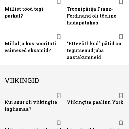
Millist tööd tegi
Troonipärija Franz-
parkal?
Ferdinand oli tõeline
hädapätakas
Millal ja kus sooritati
“Ettevõtlikud” pätid on
esimesed eksamid?
tegutsenud juba
aastakümneid
VIIKINGID
Kui suur oli viikingite
Viikingite pealinn York
Inglismaa?