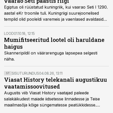
vaarao Seti päästis riigi
Egiptus oli rüüstatud kuningriik, kui vaarao Seti I 1290.
aastal eKr troonile tuli. Kuningriigi suurejoonelised
templid olid pooleldi varemeis ja vaenlased avaldasid
survet riigi piiridele. Uus vaarao pidi vaenulikest
naabritest jagu saama, sest muidu olnuks Egiptus
LOOD
01.10.18, 12:15
hukule määratud.
Mumifitseeritud lootel oli haruldane
haigus
Skanneripildil on väärarenguga lapsepea selgesti
näha.
SISUTURUNDUS
04.08.26, 13:11
ST
Viasat History telekanali augustikuu
vaatamissoovitused
Augustis viib Viasat History vaatajad paleede
salakäikudest maiade iidsetesse linnadesse ja Teise
maailmasõja kõige süngematesse peatükkidesse.
Kuninglike dünastiate intriigid, värsked arheoloogilised