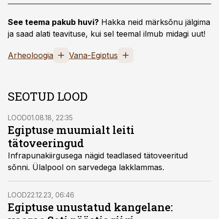
See teema pakub huvi?
Hakka neid märksõnu jälgima
ja saad alati teavituse, kui sel teemal ilmub midagi uut!
Arheoloogia
Vana-Egiptus
SEOTUD LOOD
LOOD
01.08.18, 22:35
Egiptuse muumialt leiti
tätoveeringud
Infrapunakiirgusega nägid teadlased tätoveeritud
sõnni. Ülalpool on sarvedega lakklammas.
LOOD
22.12.23, 06:46
Egiptuse unustatud kangelane: