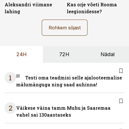
Aleksandri viimane
Kas orje võeti Rooma
lahing
leegionidesse?
Rohkem sõjast
24H
72H
Nädal
1
Testi oma teadmisi selle ajalooteemalise
mälumänguga ning saad auhinna!
2
Väikese väina tamm Muhu ja Saaremaa
vahel sai 130aastaseks