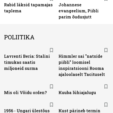
Rabid läksid tapamajas
Johannese
taplema
evangeelium, Piibli
parim õudusjutt
POLIITIKA
Lavrenti Beria: Stalini
Himmler sai "natside
timukas saatis
piibli" loomisel
miljoneid surma
inspiratsiooni Rooma
ajaloolaselt Tacituselt
Mis oli Võidu orden?
Kuuba lühiajalugu
1956 - Ungari ülestõus
Kust pärineb termin