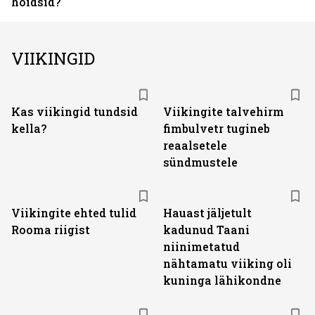
hoidsid?
VIIKINGID
Kas viikingid tundsid
Viikingite talvehirm
kella?
fimbulvetr tugineb
reaalsetele
sündmustele
Viikingite ehted tulid
Hauast jäljetult
Rooma riigist
kadunud Taani
niinimetatud
nähtamatu viiking oli
kuninga lähikondne