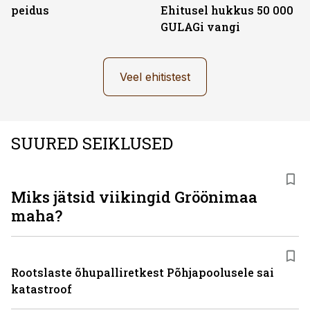
peidus
Ehitusel hukkus 50 000
GULAGi vangi
Veel ehitistest
SUURED SEIKLUSED
Miks jätsid viikingid Gröönimaa
maha?
Rootslaste õhupalliretkest Põhjapoolusele sai
katastroof