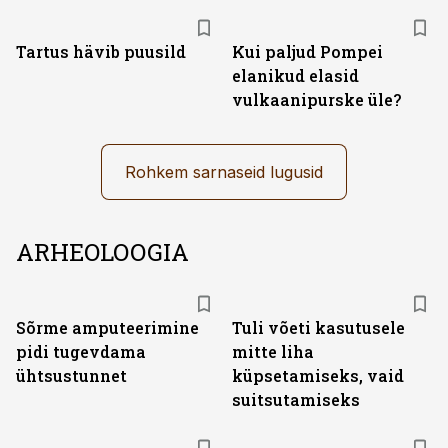
Tartus hävib puusild
Kui paljud Pompei
elanikud elasid
vulkaanipurske üle?
Rohkem sarnaseid lugusid
ARHEOLOOGIA
Sõrme amputeerimine
Tuli võeti kasutusele
pidi tugevdama
mitte liha
ühtsustunnet
küpsetamiseks, vaid
suitsutamiseks