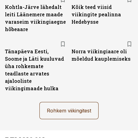
Kohtla-Järve lähedalt
Kõik teed viisid
leiti Läänemere maade
viikingite pealinna
varaseim viikingiaegne
Hedebysse
hõbeaare
Tänapäeva Eesti,
Norra viikingiaare oli
Soome ja Läti kuuluvad
mõeldud kauplemiseks
üha rohkemate
teadlaste arvates
ajalooliste
viikingimaade hulka
Rohkem viikingitest