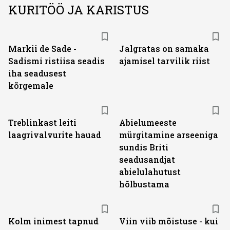
KURITÖÖ JA KARISTUS
Markii de Sade -
Jalgratas on samaka
Sadismi ristiisa seadis
ajamisel tarvilik riist
iha seadusest
kõrgemale
Treblinkast leiti
Abielumeeste
laagrivalvurite hauad
mürgitamine arseeniga
sundis Briti
seadusandjat
abielulahutust
hõlbustama
Kolm inimest tapnud
Viin viib mõistuse - kui