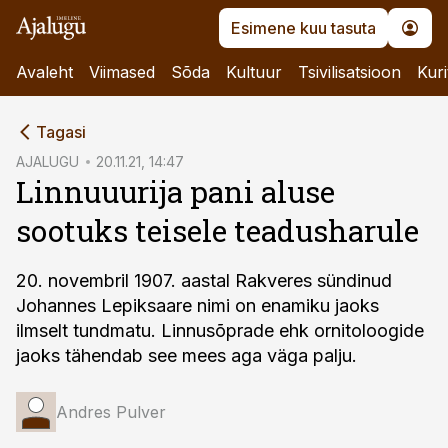
Esimene kuu tasuta
Avaleht
Viimased
Sõda
Kultuur
Tsivilisatsioon
Kuri
cebook
Tagasi
Twitter)
AJALUGU
20.11.21, 14:47
Linnuuurija pani aluse
kedIn
sootuks teisele teadusharule
ail
k
20. novembril 1907. aastal Rakveres sündinud
Johannes Lepiksaare nimi on enamiku jaoks
ilmselt tundmatu. Linnusõprade ehk ornitoloogide
jaoks tähendab see mees aga väga palju.
Andres Pulver