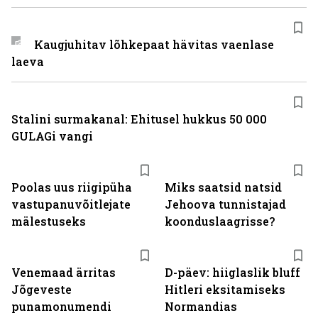
Kaugjuhitav lõhkepaat hävitas vaenlase
laeva
Stalini surmakanal: Ehitusel hukkus 50 000
GULAGi vangi
Poolas uus riigipüha
Miks saatsid natsid
vastupanuvõitlejate
Jehoova tunnistajad
mälestuseks
koonduslaagrisse?
Venemaad ärritas
D-päev: hiiglaslik bluff
Jõgeveste
Hitleri eksitamiseks
punamonumendi
Normandias