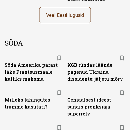
Veel Eesti lugusid
SÕDA
Sõda Ameerika pärast
KGB ründas läände
läks Prantsusmaale
pagenud Ukraina
kalliks maksma
dissidente: jäljetu mõrv
Milleks lahingutes
Geniaalsest ideest
trumme kasutati?
sündis pronksiaja
superrelv