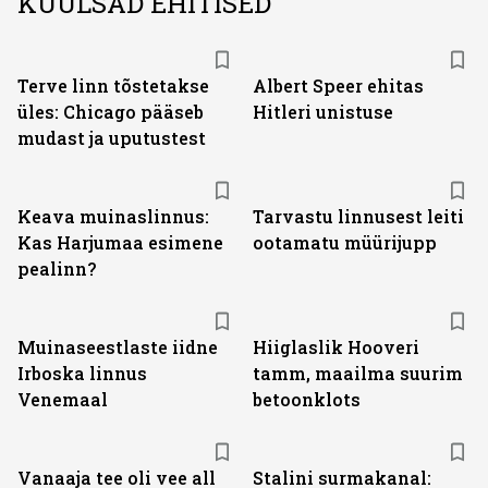
KUULSAD EHITISED
Terve linn tõstetakse
Albert Speer ehitas
üles: Chicago pääseb
Hitleri unistuse
mudast ja uputustest
Keava muinaslinnus:
Tarvastu linnusest leiti
Kas Harjumaa esimene
ootamatu müürijupp
pealinn?
Muinaseestlaste iidne
Hiiglaslik Hooveri
Irboska linnus
tamm, maailma suurim
Venemaal
betoonklots
Vanaaja tee oli vee all
Stalini surmakanal: