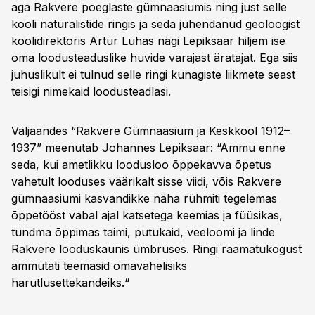
aga Rakvere poeglaste gümnaasiumis ning just selle
kooli naturalistide ringis ja seda juhendanud geoloogist
koolidirektoris Artur Luhas nägi Lepiksaar hiljem ise
oma loodusteaduslike huvide varajast äratajat. Ega siis
juhuslikult ei tulnud selle ringi kunagiste liikmete seast
teisigi nimekaid loodusteadlasi.
Väljaandes “Rakvere Gümnaasium ja Keskkool 1912–
1937” meenutab Johannes Lepiksaar: “Ammu enne
seda, kui ametlikku loodusloo õppekavva õpetus
vahetult looduses väärikalt sisse viidi, võis Rakvere
gümnaasiumi kasvandikke näha rühmiti tegelemas
õppetööst vabal ajal katsetega keemias ja füüsikas,
tundma õppimas taimi, putukaid, veeloomi ja linde
Rakvere looduskaunis ümbruses. Ringi raamatukogust
ammutati teemasid omavahelisiks
harutlusettekandeiks.“