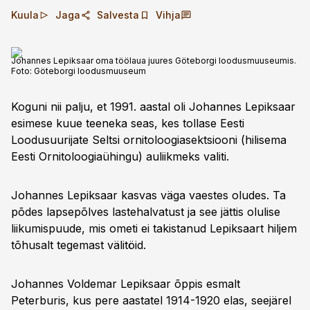
Kuula
Jaga
Salvesta
Vihja
Johannes Lepiksaar oma töölaua juures Göteborgi loodusmuuseumis.
Foto:
Göteborgi loodusmuuseum
Koguni nii palju, et 1991. aastal oli Johannes Lepiksaar
esimese kuue teeneka seas, kes tollase Eesti
Loodusuurijate Seltsi ornitoloogiasektsiooni (hilisema
Eesti Ornitoloogiaühingu) auliikmeks valiti.
Johannes Lepiksaar kasvas väga vaestes oludes. Ta
põdes lapsepõlves lastehalvatust ja see jättis olulise
liikumispuude, mis ometi ei takistanud Lepiksaart hiljem
tõhusalt tegemast välitöid.
Johannes Voldemar Lepiksaar õppis esmalt
Peterburis, kus pere aastatel 1914-1920 elas, seejärel