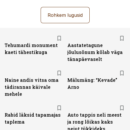
Rohkem lugusid
Tehumardi monument
Aastatetagune
kaeti tähestikuga
jõulusõnum kõlab väga
tänapäevaselt
Naine andis vitsa oma
Mälumäng: “Kevade”
tädirannas käivale
Arno
mehele
Rabid läksid tapamajas
Auto tappis neli meest
taplema
ja rong lõikas kaks
neiut tükkideks