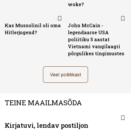
woke?
Kas Mussolinil oli oma
John McCain -
Hitlerjugend?
legendaarse USA
poliitiku 5 aastat
Vietnami vangilaagri
põrgulikes tingimustes
Veel poliitikast
TEINE MAAILMASÕDA
Kirjatuvi, lendav postiljon