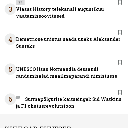
ST
3
Viasat History telekanali augustikuu
vaatamissoovitused
4
Demetriose unistus saada uueks Aleksander
Suureks
5
UNESCO lisas Normandia dessandi
randumisalad maailmapärandi nimistusse
6
Surmapõlgurite kaitseingel: Sid Watkins
ja F1 ohutusrevolutsioon