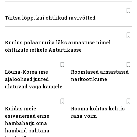
Täitsa lõpp, kui ohtlikud ravivõtted
Kuulus polaaruurija läks armastuse nimel
ohtlikule retkele Antartikasse
Lõuna-Korea ime
Roomlased armastasid
ajaloolised juured
narkootikume
ulatuvad väga kaugele
Kuidas meie
Rooma kohtus kehtis
esivanemad enne
raha võim
hambaharju oma
hambaid puhtana