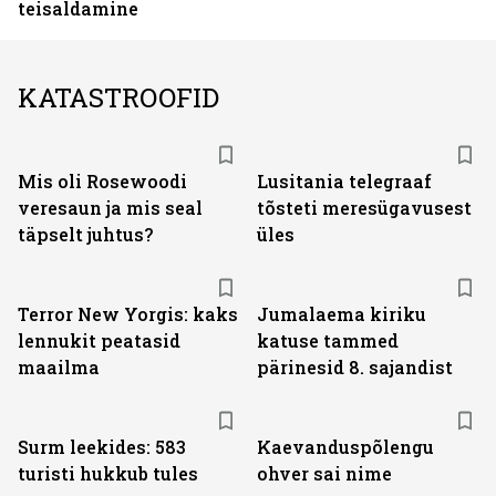
teisaldamine
KATASTROOFID
Mis oli Rosewoodi
Lusitania telegraaf
veresaun ja mis seal
tõsteti meresügavusest
täpselt juhtus?
üles
Terror New Yorgis: kaks
Jumalaema kiriku
lennukit peatasid
katuse tammed
maailma
pärinesid 8. sajandist
Surm leekides: 583
Kaevanduspõlengu
turisti hukkub tules
ohver sai nime