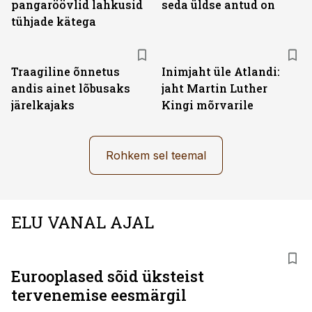
pangaröövlid lahkusid
seda üldse antud on
tühjade kätega
Traagiline õnnetus
Inimjaht üle Atlandi:
andis ainet lõbusaks
jaht Martin Luther
järelkajaks
Kingi mõrvarile
Rohkem sel teemal
ELU VANAL AJAL
Eurooplased sõid üksteist
tervenemise eesmärgil