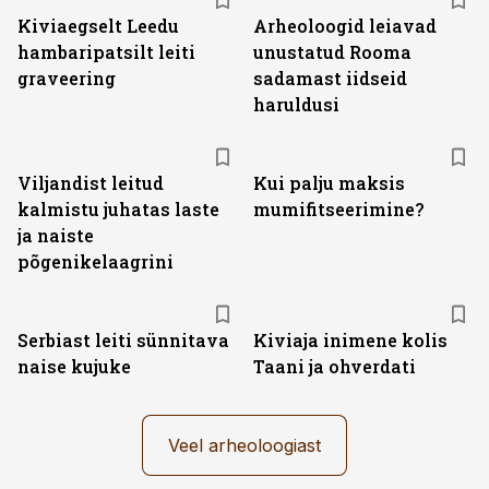
Kiviaegselt Leedu
Arheoloogid leiavad
hambaripatsilt leiti
unustatud Rooma
graveering
sadamast iidseid
haruldusi
Viljandist leitud
Kui palju maksis
kalmistu juhatas laste
mumifitseerimine?
ja naiste
põgenikelaagrini
Serbiast leiti sünnitava
Kiviaja inimene kolis
naise kujuke
Taani ja ohverdati
Veel arheoloogiast