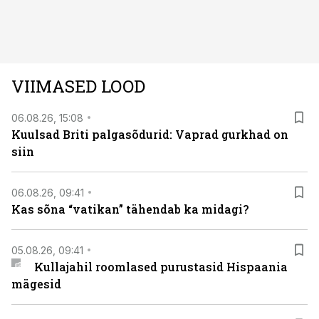
autos head ja millised olid vead saab teada, kui lugeda
läbi järgnev lugu.
VIIMASED LOOD
06.08.26, 15:08
Kuulsad Briti palgasõdurid: Vaprad gurkhad on
siin
06.08.26, 09:41
Kas sõna “vatikan” tähendab ka midagi?
05.08.26, 09:41
Kullajahil roomlased purustasid Hispaania
mägesid