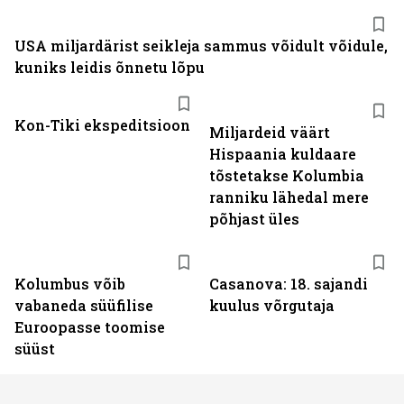
USA miljardärist seikleja sammus võidult võidule,
kuniks leidis õnnetu lõpu
Kon-Tiki ekspeditsioon
Miljardeid väärt
Hispaania kuldaare
tõstetakse Kolumbia
ranniku lähedal mere
põhjast üles
Kolumbus võib
Casanova: 18. sajandi
vabaneda süüfilise
kuulus võrgutaja
Euroopasse toomise
süüst