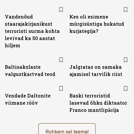
Vandenõud
Kes oli esimene
staarajakirjanikust
mürgisüstiga hukatud
terroristi surma kohta
kurjategija?
levivad ka 50 aastat
hiljem
Baltisakslaste
Jalgratas on samaka
valgustkartvad teod
ajamisel tarvilik riist
Vendade Daltonite
Baski terroristid
viimane rööv
lasevad õhku diktaator
Franco mantlipärija
Rohkem sel teemal