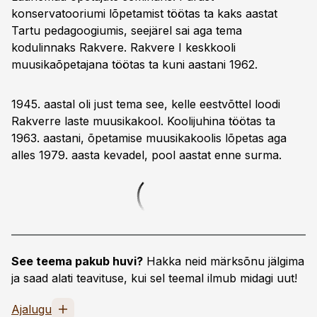
konservatooriumi lõpetamist töötas ta kaks aastat
Tartu pedagoogiumis, seejärel sai aga tema
kodulinnaks Rakvere. Rakvere I keskkooli
muusikaõpetajana töötas ta kuni aastani 1962.
1945. aastal oli just tema see, kelle eestvõttel loodi
Rakverre laste muusikakool. Koolijuhina töötas ta
1963. aastani, õpetamise muusikakoolis lõpetas aga
alles 1979. aasta kevadel, pool aastat enne surma.
See teema pakub huvi?
Hakka neid märksõnu jälgima
ja saad alati teavituse, kui sel teemal ilmub midagi uut!
Ajalugu