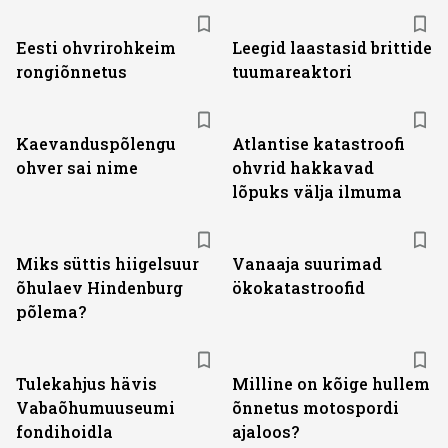
Eesti ohvrirohkeim
Leegid laastasid brittide
rongiõnnetus
tuumareaktori
Kaevanduspõlengu
Atlantise katastroofi
ohver sai nime
ohvrid hakkavad
lõpuks välja ilmuma
Miks süttis hiigelsuur
Vanaaja suurimad
õhulaev Hindenburg
ökokatastroofid
põlema?
Tulekahjus hävis
Milline on kõige hullem
Vabaõhumuuseumi
õnnetus motospordi
fondihoidla
ajaloos?