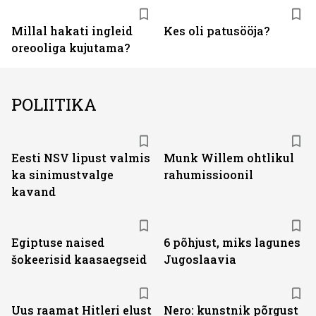
Millal hakati ingleid
Kes oli patusööja?
oreooliga kujutama?
POLIITIKA
Eesti NSV lipust valmis
Munk Willem ohtlikul
ka sinimustvalge
rahumissioonil
kavand
Egiptuse naised
6 põhjust, miks lagunes
šokeerisid kaasaegseid
Jugoslaavia
Uus raamat Hitleri elust
Nero: kunstnik põrgust