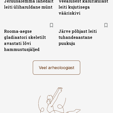
Jeruusalemma lähedalt
Veealusest kalurikülast
leiti üliharuldane münt
leiti kujutisega
vääriskivi
Rooma-aegse
Järve põhjast leiti
gladiaatori skeletilt
tuhandeaastane
avastati lõvi
puukuju
hammustusjäljed
Veel arheoloogiast