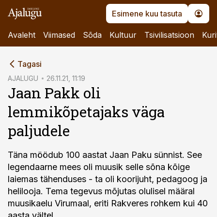
Esimene kuu tasuta
Avaleht
Viimased
Sõda
Kultuur
Tsivilisatsioon
Kuri
cebook
Tagasi
Twitter)
AJALUGU
26.11.21, 11:19
Jaan Pakk oli
kedIn
lemmikõpetajaks väga
ail
paljudele
k
Täna möödub 100 aastat Jaan Paku sünnist. See
legendaarne mees oli muusik selle sõna kõige
laiemas tähenduses - ta oli koorijuht, pedagoog ja
helilooja. Tema tegevus mõjutas olulisel määral
muusikaelu Virumaal, eriti Rakveres rohkem kui 40
aasta vältel.