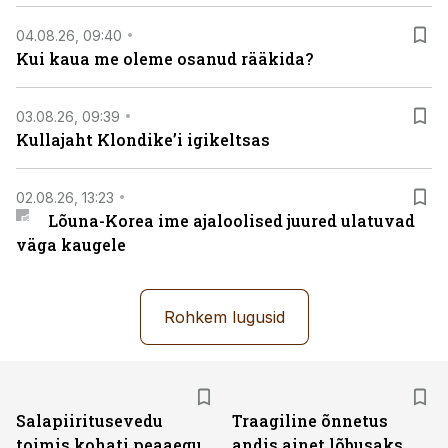
04.08.26, 09:40
Kui kaua me oleme osanud rääkida?
03.08.26, 09:39
Kullajaht Klondike’i igikeltsas
02.08.26, 13:23
Lõuna-Korea ime ajaloolised juured ulatuvad
väga kaugele
Rohkem lugusid
Salapiiritusevedu
Traagiline õnnetus
toimis kohati peaaegu
andis ainet lõbusaks