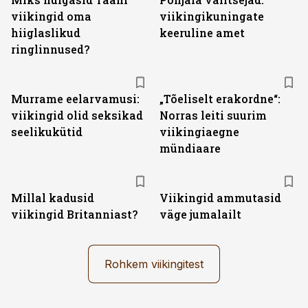
viikingid oma
viikingikuningate
hiiglaslikud
keeruline amet
ringlinnused?
Murrame eelarvamusi:
„Tõeliselt erakordne“:
viikingid olid seksikad
Norras leiti suurim
seelikukütid
viikingiaegne
mündiaare
Millal kadusid
Viikingid ammutasid
viikingid Britanniast?
väge jumalailt
Rohkem viikingitest