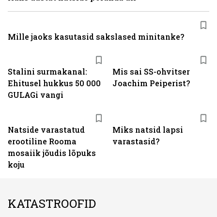
Mille jaoks kasutasid sakslased minitanke?
Stalini surmakanal:
Mis sai SS-ohvitser
Ehitusel hukkus 50 000
Joachim Peiperist?
GULAGi vangi
Natside varastatud
Miks natsid lapsi
erootiline Rooma
varastasid?
mosaiik jõudis lõpuks
koju
KATASTROOFID