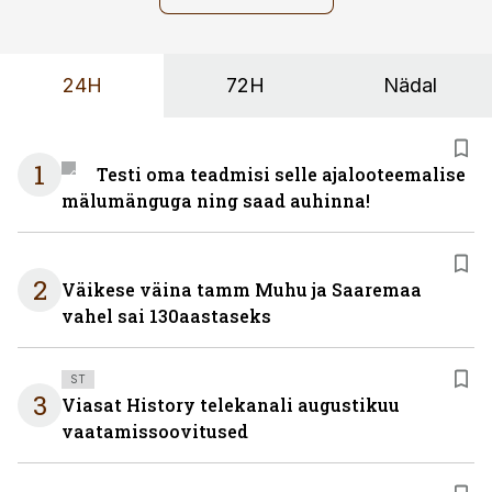
24H
72H
Nädal
1
Testi oma teadmisi selle ajalooteemalise
mälumänguga ning saad auhinna!
2
Väikese väina tamm Muhu ja Saaremaa
vahel sai 130aastaseks
ST
3
Viasat History telekanali augustikuu
vaatamissoovitused