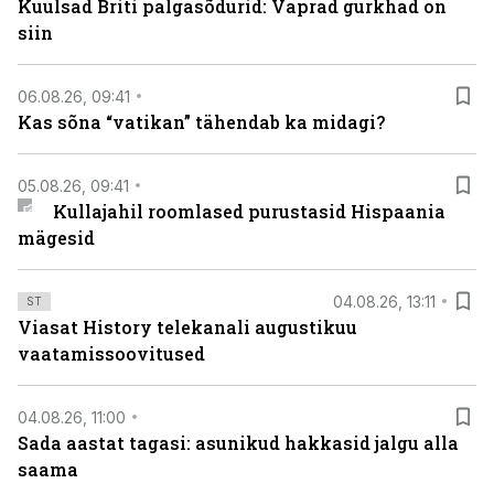
Kuulsad Briti palgasõdurid: Vaprad gurkhad on
siin
06.08.26, 09:41
Kas sõna “vatikan” tähendab ka midagi?
05.08.26, 09:41
Kullajahil roomlased purustasid Hispaania
mägesid
04.08.26, 13:11
ST
Viasat History telekanali augustikuu
vaatamissoovitused
04.08.26, 11:00
Sada aastat tagasi: asunikud hakkasid jalgu alla
saama