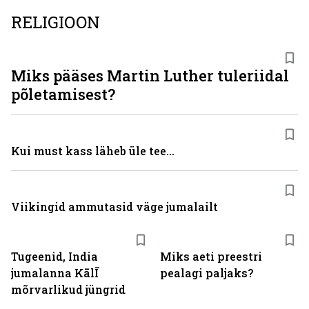
RELIGIOON
Miks pääses Martin Luther tuleriidal
põletamisest?
Kui must kass läheb üle tee...
Viikingid ammutasid väge jumalailt
Tugeenid, India
Miks aeti preestri
jumalanna KālĪ
pealagi paljaks?
mõrvarlikud jüngrid