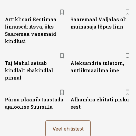
Artiklisari Eestimaa
Saaremaal Valjalas oli
linnused: Asva, üks
muinasaja lõpus linn
Saaremaa vanemaid
kindlusi
Taj Mahal seisab
Aleksandria tuletorn,
kindlalt ebakindlal
antiikmaailma ime
pinnal
Pärnu plaanib taastada
Alhambra ehitati pisku
ajaloolise Suursilla
eest
Veel ehitistest