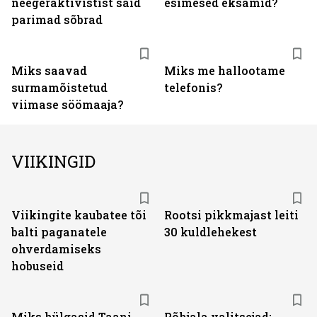
neegeraktivistist said
esimesed eksamid?
parimad sõbrad
Miks saavad
Miks me hallootame
surmamõistetud
telefonis?
viimase söömaaja?
VIIKINGID
Viikingite kaubatee tõi
Rootsi pikkmajast leiti
balti paganatele
30 kuldlehekest
ohverdamiseks
hobuseid
Miks hülgasid Taani
Põhjala valitsejad: