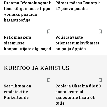
Draama Džomolungmal:
Pärast mässu Bountyl:
tõus kõrgeimasse tippu
47 päeva paadis
võinuks päädida
katastroofiga
Retk maakera
Põlisrahvaste
sisemusse:
orienteerumisvõimest
koopauurijate algusajad
on palju õppida
KURITÖÖ JA KARISTUS
See juhtum on
Poola ja Ukraina üle 80
eradetektiiv
aasta kestnud
Pinkertonile
ajalootülile lisati õli
tulle