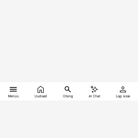
Menüü
Uudised
Otsing
AI Chat
Logi sisse
Vana-Lõuna 39/1, 19094 Tallinn
(+372) 667 0111