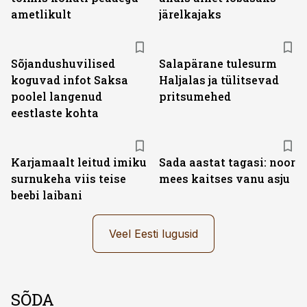
ametlikult
järelkajaks
Sõjandushuvilised
Salapärane tulesurm
koguvad infot Saksa
Haljalas ja tülitsevad
poolel langenud
pritsumehed
eestlaste kohta
Karjamaalt leitud imiku
Sada aastat tagasi: noor
surnukeha viis teise
mees kaitses vanu asju
beebi laibani
Veel Eesti lugusid
SÕDA