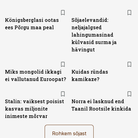
Königsberglasi ootas
Sõjaelevandid:
ees Põrgu maa peal
neljajalgsed
lahingumasinad
külvasid surma ja
hävingut
Miks mongolid ikkagi
Kuidas ründas
ei vallutanud Euroopat?
kamikaze?
Stalin: vaiksest poisist
Norra ei lasknud end
kasvas miljonite
Taanil Rootsile kinkida
inimeste mõrvar
Rohkem sõjast