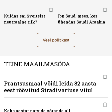
Kuidas sai Šveitsist
Ibn Saud: mees, kes
neutraalne riik?
ühendas Saudi Araabia
Veel poliitikast
TEINE MAAILMASÕDA
Prantsusmaal võidi leida 82 aasta
eest röövitud Stradivariuse viiul
Kaks aastat natside põranda all