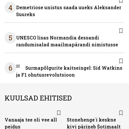
4
Demetriose unistus saada uueks Aleksander
Suureks
5
UNESCO lisas Normandia dessandi
randumisalad maailmapärandi nimistusse
6
Surmapõlgurite kaitseingel: Sid Watkins
ja F1 ohutusrevolutsioon
KUULSAD EHITISED
Vanaaja tee oli vee all
Stonehenge`i keskne
peidus
kivi pärineb Šotimaalt