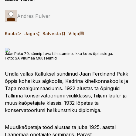
Andres Pulver
Kuula
Jaga
Salvesta
Vihja
Jaan Paku 70. sünnipäeva tähistamine. Ikka koos õpilastega.
Foto:
SA Virumaa Muuseumid
Undla vallas Kalluksel sündinud Jaan Ferdinand Pakk
õppis kohalikus algkoolis, Kadrina kihelkonnakoolis ja
Tapa reaalgümnaasiumis. 1922 alustas ta õpinguid
Tallinna konservatooriumi viiuliklassis, hiljem laulu- ja
muusikaõpetajate klassis. 1932 lõpetas ta
konservatooriumi helikunstniku diplomiga.
Muusikaõpetaja tööd alustas ta juba 1925. aastal
Läänemaa õpetajate seminaris. Pärast