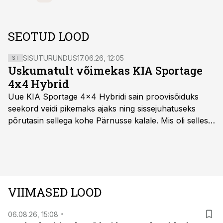
SEOTUD LOOD
SISUTURUNDUS
17.06.26, 12:05
ST
Uskumatult võimekas KIA Sportage
4x4 Hybrid
Uue KIA Sportage 4x4 Hybridi sain proovisõiduks
seekord veidi pikemaks ajaks ning sissejuhatuseks
põrutasin sellega kohe Pärnusse kalale. Mis oli selles
autos head ja millised olid vead saab teada, kui lugeda
läbi järgnev lugu.
VIIMASED LOOD
06.08.26, 15:08