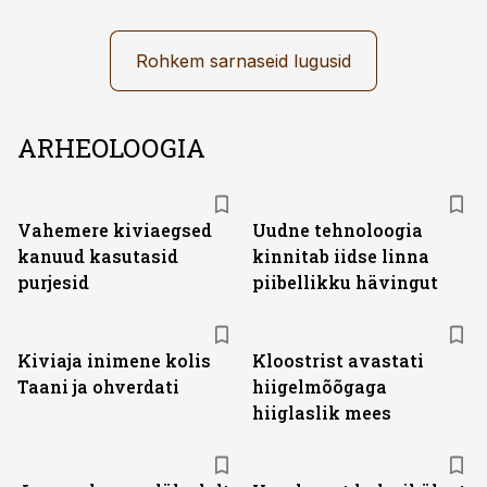
Rohkem sarnaseid lugusid
ARHEOLOOGIA
Vahemere kiviaegsed
Uudne tehnoloogia
kanuud kasutasid
kinnitab iidse linna
purjesid
piibellikku hävingut
Kiviaja inimene kolis
Kloostrist avastati
Taani ja ohverdati
hiigelmõõgaga
hiiglaslik mees