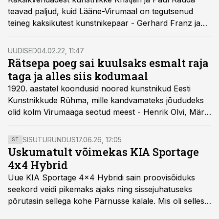
teavad paljud, kuid Lääne-Virumaal on tegutsenud
teineg kaksikutest kunstnikepaar - Gerhard Franz ja
Karl Ferdinand von Kügelgenid.
UUDISED
04.02.22, 11:47
Rätsepa poeg sai kuulsaks esmalt raja
taga ja alles siis kodumaal
1920. aastatel koondusid noored kunstnikud Eesti
Kunstnikkude Rühma, mille kandvamateks jõududeks
olid kolm Virumaaga seotud meest - Henrik Olvi, Märt
Laarman ja meie tänase loo kangelane Arnold Akberg.
SISUTURUNDUS
17.06.26, 12:05
ST
Uskumatult võimekas KIA Sportage
4x4 Hybrid
Uue KIA Sportage 4x4 Hybridi sain proovisõiduks
seekord veidi pikemaks ajaks ning sissejuhatuseks
põrutasin sellega kohe Pärnusse kalale. Mis oli selles
autos head ja millised olid vead saab teada, kui lugeda