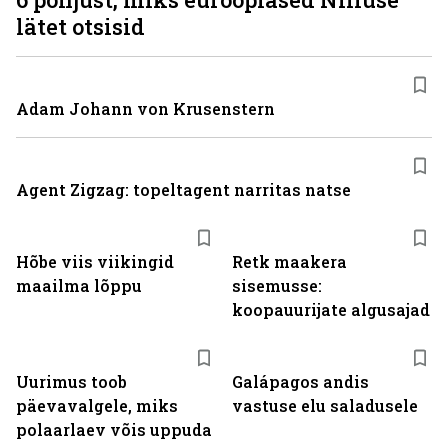
lätet otsisid
Adam Johann von Krusenstern
Agent Zigzag: topeltagent narritas natse
Hõbe viis viikingid
Retk maakera
maailma lõppu
sisemusse:
koopauurijate algusajad
Uurimus toob
Galápagos andis
päevavalgele, miks
vastuse elu saladusele
polaarlaev võis uppuda