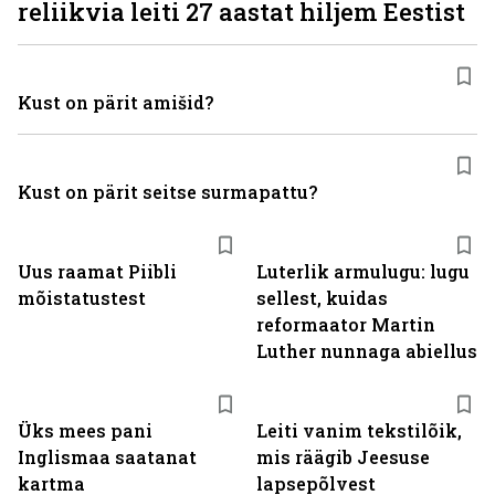
reliikvia leiti 27 aastat hiljem Eestist
Kust on pärit amišid?
Kust on pärit seitse surmapattu?
Uus raamat Piibli
Luterlik armulugu: lugu
mõistatustest
sellest, kuidas
reformaator Martin
Luther nunnaga abiellus
Üks mees pani
Leiti vanim tekstilõik,
Inglismaa saatanat
mis räägib Jeesuse
kartma
lapsepõlvest