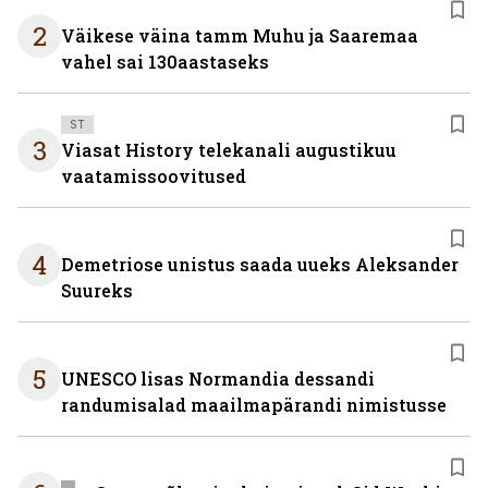
2
Väikese väina tamm Muhu ja Saaremaa
vahel sai 130aastaseks
ST
3
Viasat History telekanali augustikuu
vaatamissoovitused
4
Demetriose unistus saada uueks Aleksander
Suureks
5
UNESCO lisas Normandia dessandi
randumisalad maailmapärandi nimistusse