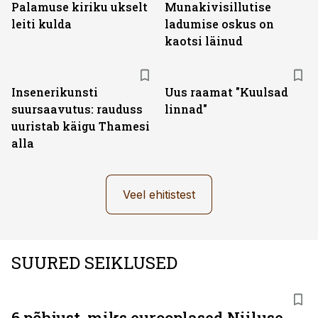
Palamuse kiriku ukselt
Munakivisillutise
leiti kulda
ladumise oskus on
kaotsi läinud
Insenerikunsti
Uus raamat "Kuulsad
suursaavutus: rauduss
linnad"
uuristab käigu Thamesi
alla
Veel ehitistest
SUURED SEIKLUSED
6 põhjust, miks eurooplased Niiluse