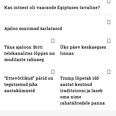
Kas intsest oli vaaraode Egiptuses tavaline?
Ajaloo suurimad šarlatanid
Täna ajaloos: Briti
Üks päev keskaegses
telekanalites lõppes nn
linnas
mudilaste rahuaeg
“Ettevõtlikud” pätid on
Trump lõpetab 165
tegutsenud juba
aastat kestnud
aastakümneid
traditsiooni ja laseb
oma nime
rahatähtedele panna