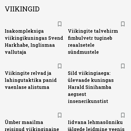
VIIKINGID
Isakompleksiga
Viikingite talvehirm
viikingikuningas Svend
fimbulvetr tugineb
Harkhabe, Inglismaa
reaalsetele
vallutaja
sündmustele
Viikingite relvad ja
Sild viikingiaega:
lahingutaktika panid
ülevaade kuningas
vaenlase alistuma
Harald Sinihamba
aegsest
insenerikunstist
Ümber maailma
Iidvana lehmasõnniku
reisinud viikinginaine
jälgede leidmine veenis