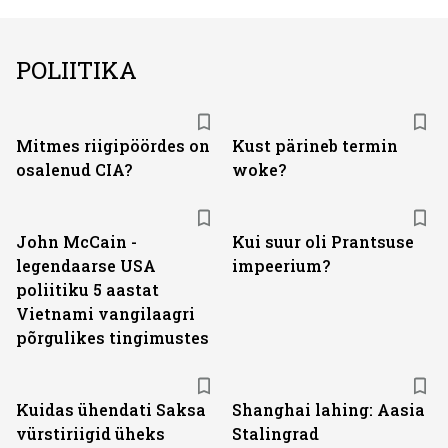
POLIITIKA
Mitmes riigipöördes on
Kust pärineb termin
osalenud CIA?
woke?
John McCain -
Kui suur oli Prantsuse
legendaarse USA
impeerium?
poliitiku 5 aastat
Vietnami vangilaagri
põrgulikes tingimustes
Kuidas ühendati Saksa
Shanghai lahing: Aasia
vürstiriigid üheks
Stalingrad