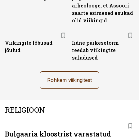
arheolooge, et Assoori
saarte esimesed asukad
olid viikingid
Viikingite lõbusad
Iidne päikesetorm
jõulud
reedab viikingite
saladused
Rohkem viikingitest
RELIGIOON
Bulgaaria kloostrist varastatud