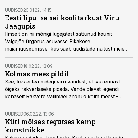
UUDISED
26.01.22, 14:15
Eesti lipu isa sai koolitarkust Viru-
Jaagupis
Ilmselt on nii mõnigi lugejatest sattunud kaunis
Valgejõe ürgorus asuvasse Pikakose
majamuuseumisse, kus saab uudistada näitust meie
kultuuritegelastest, sinimustvalge lipu sünnist ja näha
fantastilisi puukoorest pilte.
UUDISED
18.02.22, 12:09
Kolmas mees pildil
See, kes ei tea midagi Viru vandest, et saa ennast
õigeks rakverlaseks pidada. Vande olevat legendi
kohaselt Rakvere vallimäel andnud kolm meest -
Friedrich Reinhold Kreutzwald, Friedrich Robert
Faehlmann ja Johann Jakob Nocks. Viimane neist on
UUDISED
06.02.22, 13:06
kõige tundmatum.
Küti mõisas tegutses kamp
kunstnikke
Kaksikvendadest kunstnikke Kristjan ja Paul Rauda