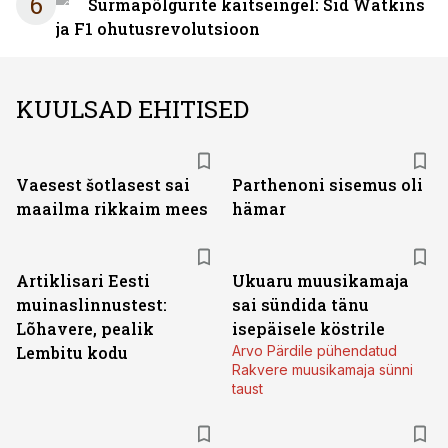
6
Surmapõlgurite kaitseingel: Sid Watkins
ja F1 ohutusrevolutsioon
KUULSAD EHITISED
Vaesest šotlasest sai
Parthenoni sisemus oli
maailma rikkaim mees
hämar
Artiklisari Eesti
Ukuaru muusikamaja
muinaslinnustest:
sai sündida tänu
Lõhavere, pealik
isepäisele köstrile
Lembitu kodu
Arvo Pärdile pühendatud
Rakvere muusikamaja sünni
taust