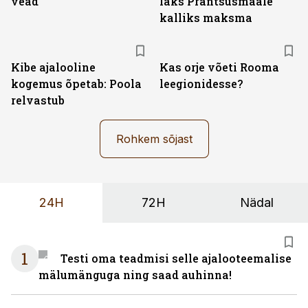
vead
läks Prantsusmaale
kalliks maksma
Kibe ajalooline
Kas orje võeti Rooma
kogemus õpetab: Poola
leegionidesse?
relvastub
Rohkem sõjast
24H
72H
Nädal
1
Testi oma teadmisi selle ajalooteemalise
mälumänguga ning saad auhinna!