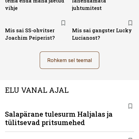
tema enda maha jäetud
lahendamata
vihje
juhtumitest
Mis sai SS-ohvitser
Mis sai gangster Lucky
Joachim Peiperist?
Lucianost?
Rohkem sel teemal
ELU VANAL AJAL
Salapärane tulesurm Haljalas ja
tülitsevad pritsumehed