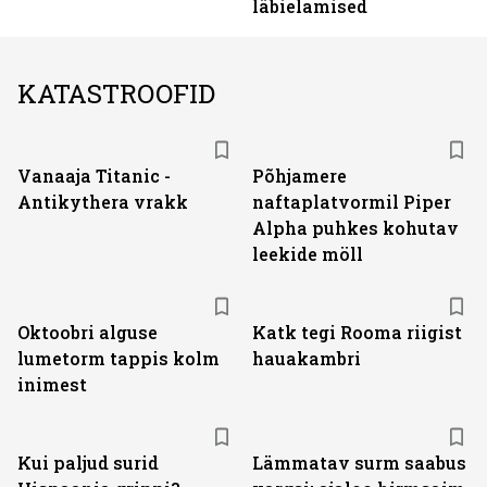
läbielamised
KATASTROOFID
Vanaaja Titanic -
Põhjamere
Antikythera vrakk
naftaplatvormil Piper
Alpha puhkes kohutav
leekide möll
Oktoobri alguse
Katk tegi Rooma riigist
lumetorm tappis kolm
hauakambri
inimest
Kui paljud surid
Lämmatav surm saabus