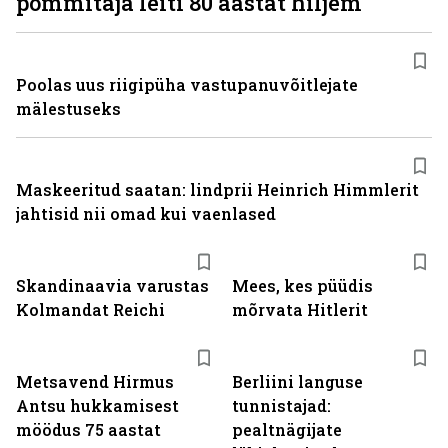
pommitaja leiti 80 aastat hiljem
Poolas uus riigipüha vastupanuvõitlejate
mälestuseks
Maskeeritud saatan: lindprii Heinrich Himmlerit
jahtisid nii omad kui vaenlased
Skandinaavia varustas
Mees, kes püüdis
Kolmandat Reichi
mõrvata Hitlerit
Metsavend Hirmus
Berliini languse
Antsu hukkamisest
tunnistajad:
möödus 75 aastat
pealtnägijate