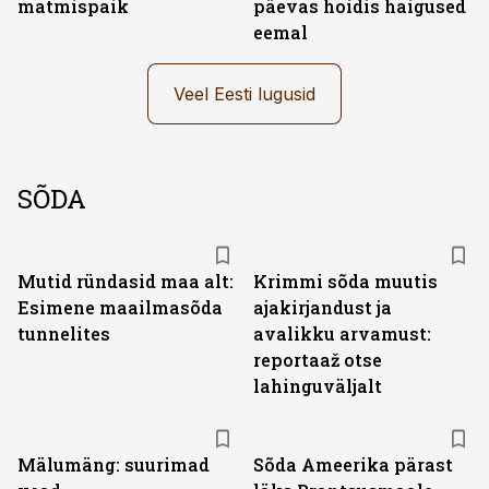
matmispaik
päevas hoidis haigused
eemal
Veel Eesti lugusid
SÕDA
Mutid ründasid maa alt:
Krimmi sõda muutis
Esimene maailmasõda
ajakirjandust ja
tunnelites
avalikku arvamust:
reportaaž otse
lahinguväljalt
Mälumäng: suurimad
Sõda Ameerika pärast