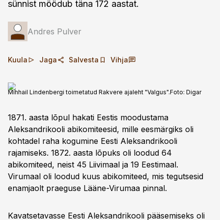
sünnist möödub täna 172 aastat.
Andres Pulver
Kuula
Jaga
Salvesta
Vihja
Mihhail Lindenbergi toimetatud Rakvere ajaleht "Valgus".
Foto:
Digar
1871. aasta lõpul hakati Eestis moodustama
Aleksandrikooli abikomiteesid, mille eesmärgiks oli
kohtadel raha kogumine Eesti Aleksandrikooli
rajamiseks. 1872. aasta lõpuks oli loodud 64
abikomiteed, neist 45 Liivimaal ja 19 Eestimaal.
Virumaal oli loodud kuus abikomiteed, mis tegutsesid
enamjaolt praeguse Lääne-Virumaa pinnal.
Kavatsetavasse Eesti Aleksandrikooli pääsemiseks oli