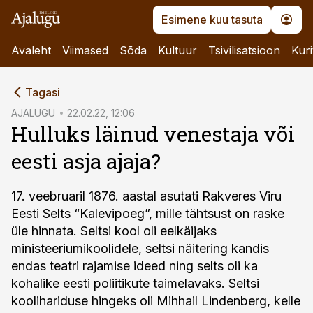
Esimene kuu tasuta
Avaleht
Viimased
Sõda
Kultuur
Tsivilisatsioon
Kuri
cebook
Tagasi
Twitter)
AJALUGU
22.02.22, 12:06
Hulluks läinud venestaja või
kedIn
eesti asja ajaja?
ail
k
17. veebruaril 1876. aastal asutati Rakveres Viru
Eesti Selts “Kalevipoeg”, mille tähtsust on raske
üle hinnata. Seltsi kool oli eelkäijaks
ministeeriumikoolidele, seltsi näitering kandis
endas teatri rajamise ideed ning selts oli ka
kohalike eesti poliitikute taimelavaks. Seltsi
koolihariduse hingeks oli Mihhail Lindenberg, kelle