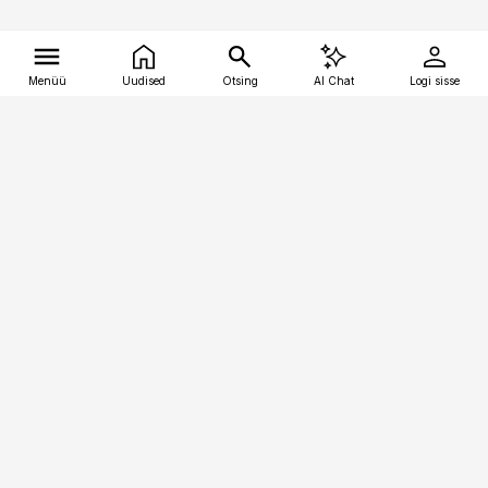
Menüü
Uudised
Otsing
AI Chat
Logi sisse
Vana-Lõuna 39/1, 19094 Tallinn
(+372) 667 0111
tellimiskeskus@aripaev.ee
Telli Imeline Ajalugu
Uudiskiri
Reklaam
Firmast
Sisu kasutamisõigused
Ajakirjaniku
eetikakoodeks
Üldtingimused
Privaatsustingimused
Küpsiste poliitika
KKK