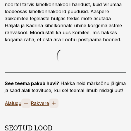
noortel tarvis kihelkonnakooli haridust, kuid Virumaa
loodeosas kihelkonnakoolid puudusid. Aaspere
abikomitee tegelaste hulgas tekkis mõte asutada
Haljala ja Kadrina kihelkonnale ühine kõrgema astme
rahvakool. Moodustati ka uus komitee, mis hakkas
korjama raha, et osta ära Loobu postijaama hooned.
See teema pakub huvi?
Hakka neid märksõnu jälgima
ja saad alati teavituse, kui sel teemal ilmub midagi uut!
Ajalugu
Rakvere
SEOTUD LOOD