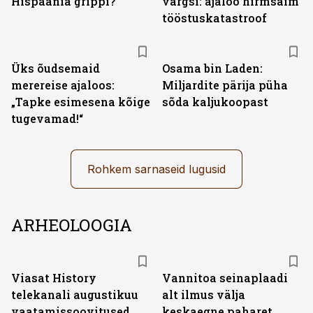
Hispaania grippi?
vargsi: ajaloo hirmsaim
tööstuskatastroof
Üks õudsemaid
Osama bin Laden:
merereise ajaloos:
Miljardite pärija püha
„Tapke esimesena kõige
sõda kaljukoopast
tugevamad!“
Rohkem sarnaseid lugusid
ARHEOLOOGIA
ST
Viasat History
Vannitoa seinaplaadi
telekanali augustikuu
alt ilmus välja
vaatamissoovitused
keskaegne paharet