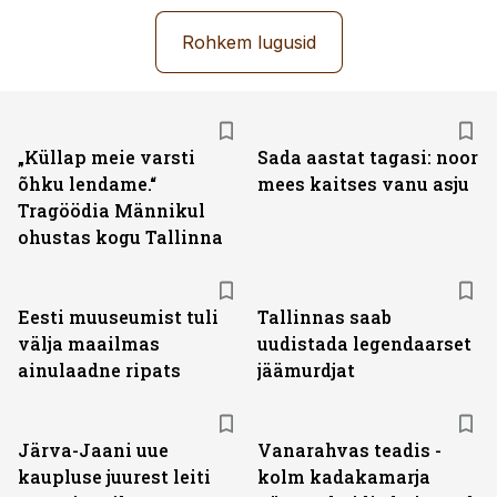
Rohkem lugusid
„Küllap meie varsti
Sada aastat tagasi: noor
õhku lendame.“
mees kaitses vanu asju
Tragöödia Männikul
ohustas kogu Tallinna
Eesti muuseumist tuli
Tallinnas saab
välja maailmas
uudistada legendaarset
ainulaadne ripats
jäämurdjat
Järva-Jaani uue
Vanarahvas teadis -
kaupluse juurest leiti
kolm kadakamarja