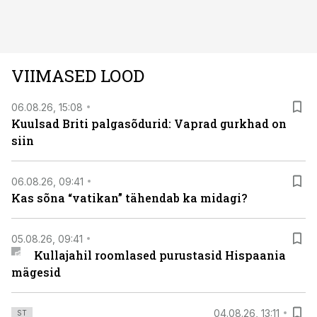
läbi järgnev lugu.
VIIMASED LOOD
06.08.26, 15:08
Kuulsad Briti palgasõdurid: Vaprad gurkhad on
siin
06.08.26, 09:41
Kas sõna “vatikan” tähendab ka midagi?
05.08.26, 09:41
Kullajahil roomlased purustasid Hispaania
mägesid
04.08.26, 13:11
ST