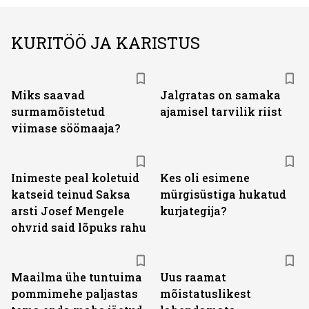
KURITÖÖ JA KARISTUS
Miks saavad
Jalgratas on samaka
surmamõistetud
ajamisel tarvilik riist
viimase söömaaja?
Inimeste peal koletuid
Kes oli esimene
katseid teinud Saksa
mürgisüstiga hukatud
arsti Josef Mengele
kurjategija?
ohvrid said lõpuks rahu
Maailma ühe tuntuima
Uus raamat
pommimehe paljastas
mõistatuslikest