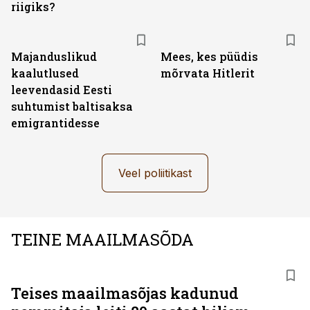
riigiks?
Majanduslikud
Mees, kes püüdis
kaalutlused
mõrvata Hitlerit
leevendasid Eesti
suhtumist baltisaksa
emigrantidesse
Veel poliitikast
TEINE MAAILMASÕDA
Teises maailmasõjas kadunud