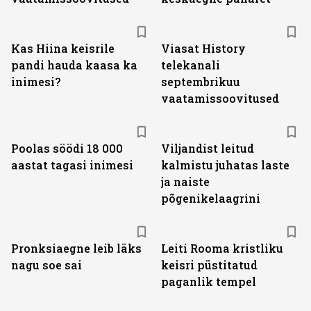
ST
Kas Hiina keisrile
Viasat History
pandi hauda kaasa ka
telekanali
inimesi?
septembrikuu
vaatamissoovitused
Poolas söödi 18 000
Viljandist leitud
aastat tagasi inimesi
kalmistu juhatas laste
ja naiste
põgenikelaagrini
Pronksiaegne leib läks
Leiti Rooma kristliku
nagu soe sai
keisri püstitatud
paganlik tempel