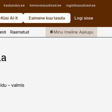
Iseteenindus
kaubandus.ee
kinnisvarauudised.ee
logistikauudised.ee
mu.ee
Telli Imeline Ajalugu
Küsi AI-lt
Esimene kuu tasuta
Logi sisse
esti
Raamatud
Minu Imeline Ajalugu
ha
idu – valmis