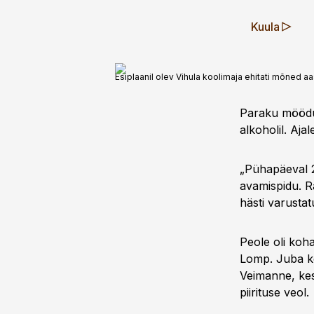
Kuula
Esiplaanil olev Vihula koolimaja ehitati mõned aa
Paraku möödus
alkoholil. Ajal
„Pühapäeval 2
avamispidu. Ra
hästi varustat
Peole oli koha
Lomp. Juba k
Veimanne, kes
piirituse veol.