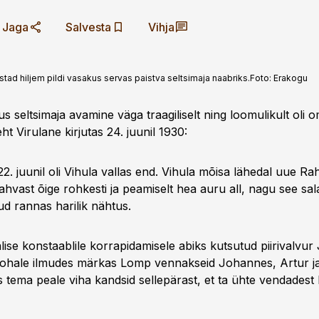
Jaga
Salvesta
Vihja
stad hiljem pildi vasakus servas paistva seltsimaja naabriks.
Foto:
Erakogu
 seltsimaja avamine väga traagiliselt ning loomulikult oli o
eht Virulane kirjutas 24. juunil 1930:
2. juunil oli Vihula vallas end. Vihula mõisa lähedal uue R
hvast õige rohkesti ja peamiselt hea auru all, nagu see sala
ud rannas harilik nähtus.
lise konstaablile korrapidamisele abiks kutsutud piirivalvu
ohale ilmudes märkas Lomp vennakseid Johannes, Artur j
 tema peale viha kandsid sellepärast, et ta ühte vendadest