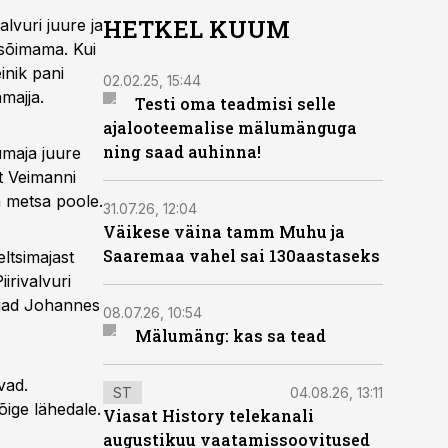
HETKEL KUUM
lvuri juure ja
 sõimama. Kui
inik pani
02.02.25, 15:44
majja.
Testi oma teadmisi selle
ajalooteemalise mälumänguga
ning saad auhinna!
dumaja juure
t Veimanni
a metsa poole.
31.07.26, 12:04
Väikese väina tamm Muhu ja
Saaremaa vahel sai 130aastaseks
ltsimajast
irivalvuri
tjad Johannes
08.07.26, 10:54
Mälumäng: kas sa tead
vad.
ST
04.08.26, 13:11
õige lähedale.
Viasat History telekanali
augustikuu vaatamissoovitused