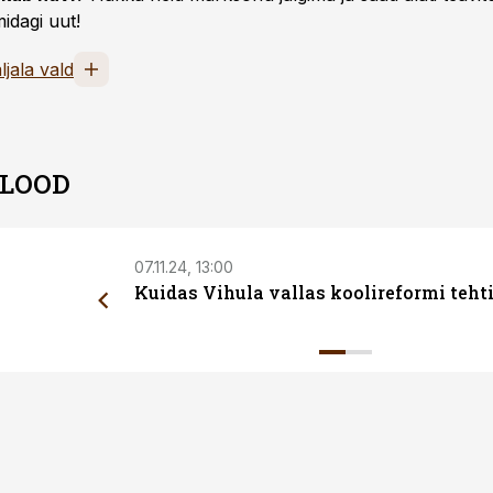
idagi uut!
ljala vald
 LOOD
07.11.24, 13:00
Kuidas Vihula vallas koolireformi teht