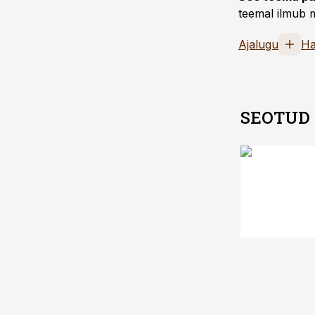
teemal ilmub m
Ajalugu
Ha
SEOTUD