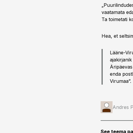
„Puurilindude
vaatamata edas
Ta toimetati k
Hea, et seltsi
Lääne-Vi
ajakirjan
Äripäevas 
enda post
Virumaa”. 
Andres P
See teema pa