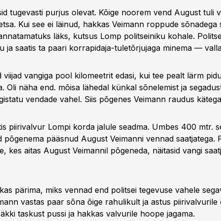
id tugevasti purjus olevat. Kõige noorem vend August tuli va
etsa. Kui see ei läinud, hakkas Veimann roppude sõnadega
kannatamatuks läks, kutsus Lomp politseiniku kohale. Politse
 ja saatis ta paari korrapidaja-tuletõrjujaga minema — valla
 viijad vangiga pool kilomeetrit edasi, kui tee pealt lärm pi
. Oli näha end. mõisa lähedal künkal sõnelemist ja segadus
ngistatu vendade vahel. Siis põgenes Veimann raudus käteg
atis piirivalvur Lompi korda jalule seadma. Umbes 400 mtr. se
id põgenema pääsnud August Veimanni vennad saatjatega. Pi
e, kes aitas August Veimannil põgeneda, näitasid vangi saa
kkas pärima, miks vennad end politsei tegevuse vahele sega
nn vastas paar sõna õige rahulikult ja astus piirivalvurile 
 äkki taskust pussi ja hakkas valvurile hoope jagama.