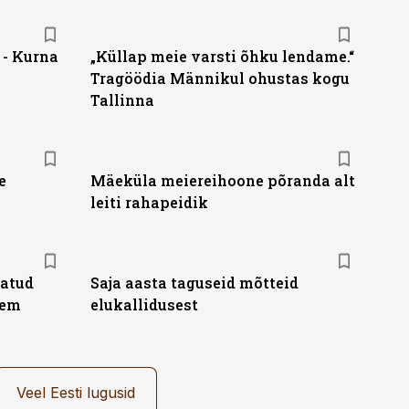
- Kurna
„Küllap meie varsti õhku lendame.“
Tragöödia Männikul ohustas kogu
Tallinna
e
Mäeküla meiereihoone põranda alt
leiti rahapeidik
tatud
Saja aasta taguseid mõtteid
jem
elukallidusest
Veel Eesti lugusid