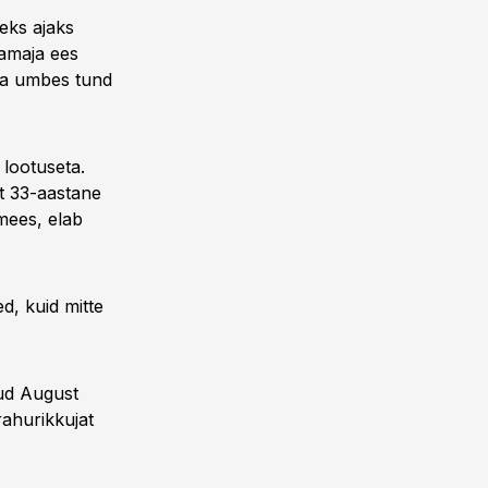
geks ajaks
vamaja ees
ata umbes tund
lootuseta.
st 33-aastane
mees, elab
d, kuid mitte
nud August
rahurikkujat