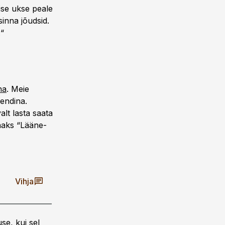
ise ukse peale
sinna jõudsid.
.“
na
. Meie
endina.
lt lasta saata
õnaks “Lääne-
Vihja
se, kui sel