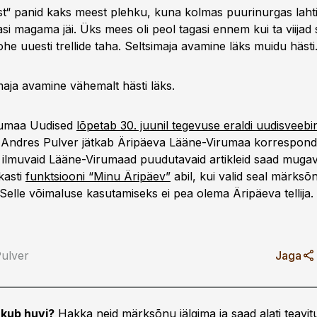
st“ panid kaks meest plehku, kuna kolmas puurinurgas laht
i magama jäi. Üks mees oli peol tagasi ennem kui ta viijad 
ohe uuesti trellide taha. Seltsimaja avamine läks muidu hästi
maja avamine vähemalt hästi läks.
rumaa Uudised
lõpetab 30. juunil tegevuse eraldi uudisveebi
ik Andres Pulver jätkab Äripäeva Lääne-Virumaa korrespond
ilmuvaid Lääne-Virumaad puudutavaid artikleid saad mugava
kasti
funktsiooni “Minu Äripäev”
abil, kui valid seal märks
Selle võimaluse kasutamiseks ei pea olema Äripäeva tellija.
ulver
Jaga
kub huvi?
Hakka neid märksõnu jälgima ja saad alati teavitu