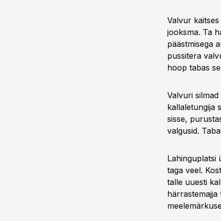
Valvur kaitses
jooksma. Ta ha
päästmisega am
pussitera valv
hoop tabas se
Valvuri silmad
kallaletungija
sisse, purustas
valgusid. Tab
Lahinguplatsi
taga veel. Kos
talle uuesti k
härrastemajja 
meelemärkuse