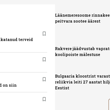
Läänemeresoome rinnakee 
peitvara sootee äärest
akatanud terveid
Rakvere jäädvustab vaprat
koolipoiste mälestuse
Bulgaaria kloostrist varas
reliikvia leiti 27 aastat hil
 on siin
Eestist