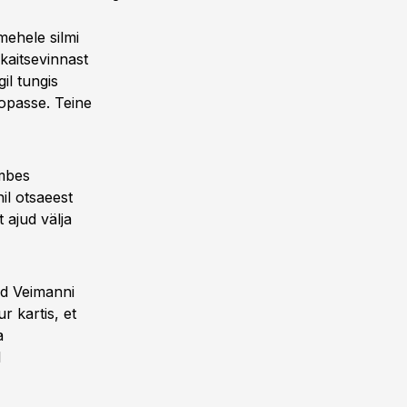
mehele silmi
 kaitsevinnast
il tungis
oopasse. Teine
umbes
il otsaeest
t ajud välja
id Veimanni
r kartis, et
a
l