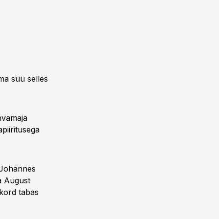
ma süü selles
ahvamaja
piiritusega
r Johannes
a August
 kord tabas