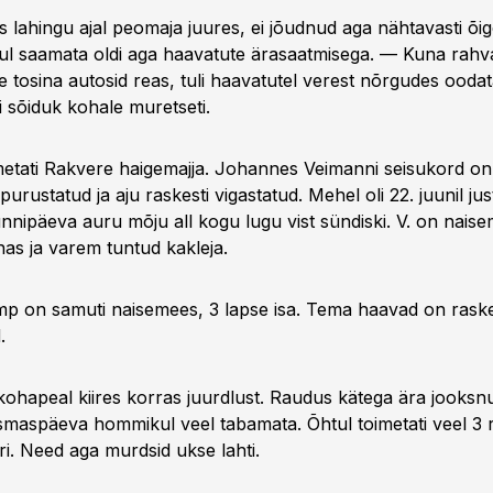
ibis lahingu ajal peomaja juures, ei jõudnud aga nähtavasti õi
ikul saamata oldi aga haavatute ärasaatmisega. — Kuna rah
le tosina autosid reas, tuli haavatutel verest nõrgudes ood
 sõiduk kohale muretseti.
etati Rakvere haigemajja. Johannes Veimanni seisukord on 
purustatud ja aju raskesti vigastatud. Mehel oli 22. juunil ju
nnipäeva auru mõju all kogu lugu vist sündiski. V. on naise
as ja varem tuntud kakleja.
omp on samuti naisemees, 3 lapse isa. Tema haavad on raske
.
s kohapeal kiires korras juurdlust. Raudus kätega ära jooks
smaspäeva hommikul veel tabamata. Õhtul toimetati veel 3 
ri. Need aga murdsid ukse lahti.