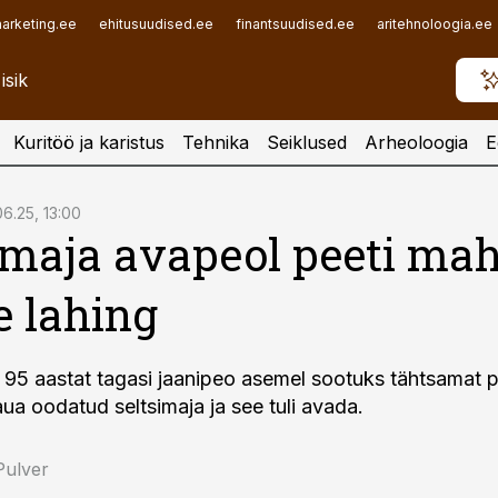
arketing.ee
ehitusuudised.ee
finantsuudised.ee
aritehnoloogia.ee
Kuritöö ja karistus
Tehnika
Seiklused
Arheoloogia
E
06.25, 13:00
imaja avapeol peeti ma
e lahing
i 95 aastat tagasi jaanipeo asemel sootuks tähtsamat p
aua oodatud seltsimaja ja see tuli avada.
Pulver