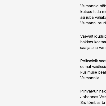
Veimannid näis
kutsus teda m
asi juba välja
Veimanni raudu
Vaevalt jõudsid
hakkas kostma
saatjate ja va
Politseinik sa
eemal vaidles
küsimuse peal
Veimannile.
Piirivalvur ha
Johannes Veima
Siis tõmbas ta