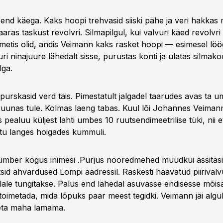
 end käega. Kaks hoopi trehvasid siiski pähe ja veri hakkas 
aras taskust revolvri. Silmapilgul, kui valvuri käed revolvri
etis olid, andis Veimann kaks rasket hoopi — esimesel löög
uri ninajuure lähedalt sisse, purustas konti ja ulatas silmak
lga.
 purskasid verd täis. Pimestatult jalgadel taarudes avas ta 
 suunas tule. Kolmas laeng tabas. Kuul lõi Johannes Veimann
 pealuu küljest lahti umbes 10 ruutsendimeetrilise tüki, nii e
atu langes hoigades kummuli.
 ümber kogus inimesi .Purjus nooredmehed muudkui ässitas
tsid ähvardused Lompi aadressil. Raskesti haavatud piirivalvu
allale tungitakse. Palus end lähedal asuvasse endisesse mõis
toimetada, mida lõpuks paar meest tegidki. Veimann jäi algu
ta maha lamama.