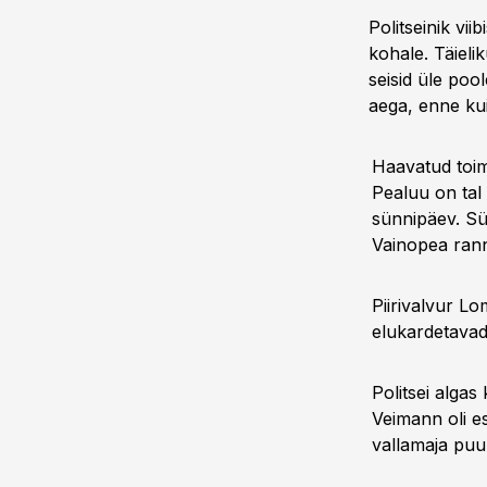
Politseinik vi
kohale. Täiel
seisid üle poo
aega, enne kui
Haavatud toim
Pealuu on tal 
sünnipäev. Sü
Vainopea rann
Piirivalvur L
elukardetavad
Politsei alga
Veimann oli e
vallamaja puu