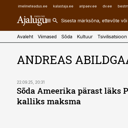
ehitusuudised.ee
raamatupidaja.ee
imelineteadus.ee
kalastaja.ee
aripaev.ee
dv.ee
bestm
finantsuudised.ee
toostusuudised.ee
aritehnoloogia.ee
Avaleht
Viimased
Sõda
Kultuur
Tsivilisatsioon
ANDREAS ABILDGA
22.09.25, 20:31
Sõda Ameerika pärast läks 
kalliks maksma