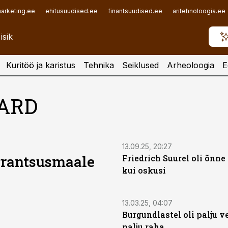
arketing.ee
ehitusuudised.ee
finantsuudised.ee
aritehnoloogia.ee
Kuritöö ja karistus
Tehnika
Seiklused
Arheoloogia
E
ARD
13.09.25, 20:27
Prantsusmaale
Friedrich Suurel oli õnn
kui oskusi
13.03.25, 04:07
Burgundlastel oli palju ve
palju raha