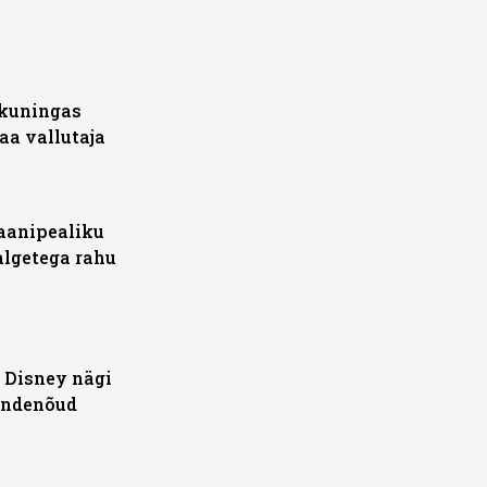
ikuningas
aa vallutaja
iaanipealiku
algetega rahu
 Disney nägi
andenõud