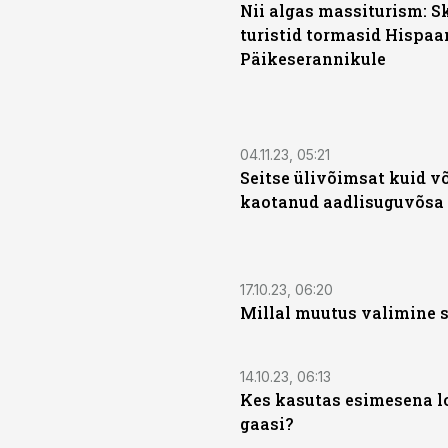
Nii algas massiturism: 
turistid tormasid Hispaa
Päikeserannikule
04.11.23, 05:21
Seitse ülivõimsat kuid 
kaotanud aadlisuguvõsa
17.10.23, 06:20
Millal muutus valimine 
14.10.23, 06:13
Kes kasutas esimesena l
gaasi?