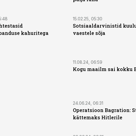
5:48
15.02.25, 05:30
htestasid
Sotsiaaldarvinistid kuul
banduse kahuritega
vaestele sõja
11.08.24, 06:59
Kogu maailm sai kokku 
24.06.24, 06:31
Operatsioon Bagration: S
kättemaks Hitlerile