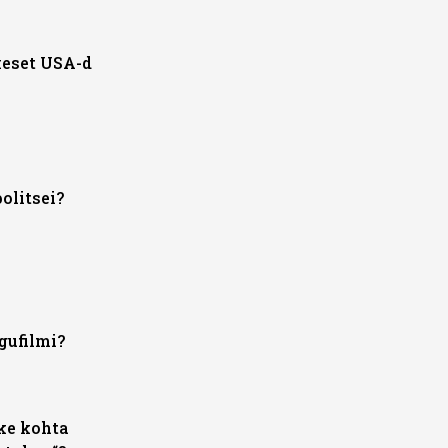
keset USA-d
olitsei?
gufilmi?
ke kohta