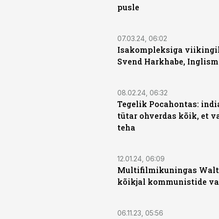
pusle
07.03.24, 06:02
Isakompleksiga viiking
Svend Harkhabe, Inglism
08.02.24, 06:32
Tegelik Pocahontas: ind
tütar ohverdas kõik, et v
teha
12.01.24, 06:09
Multifilmikuningas Walt
kõikjal kommunistide v
06.11.23, 05:56