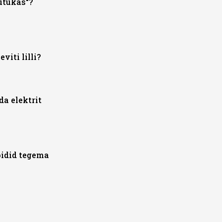
utukas“?
viti lilli?
da elektrit
pidid tegema