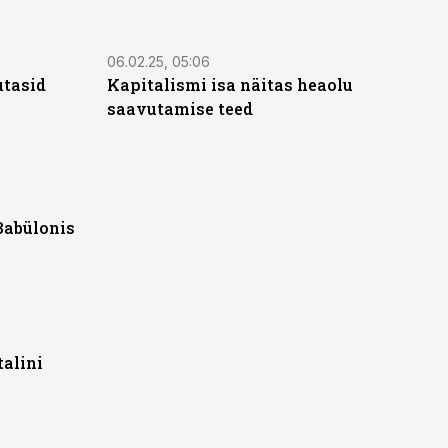
06.02.25, 05:06
utasid
Kapitalismi isa näitas heaolu
saavutamise teed
Babülonis
talini