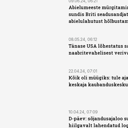
09.06.24, 06:21
Abielumeeste mürgitami
sundis Briti seadusandja
abielulahutust hõlbusta
08.05.24, 06:12
Tänase USA lõhestatus s
naabritevahelisest veriv
22.04.24, 07:01
Kõik oli müügiks: tule aja
keskaja kaubanduskesku
10.04.24, 07:09
D-päev: sõjandusajaloo s
hiilgavalt lahendatud log