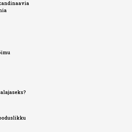
Skandinaavia
nia
võimu
salajaseks?
ooduslikku