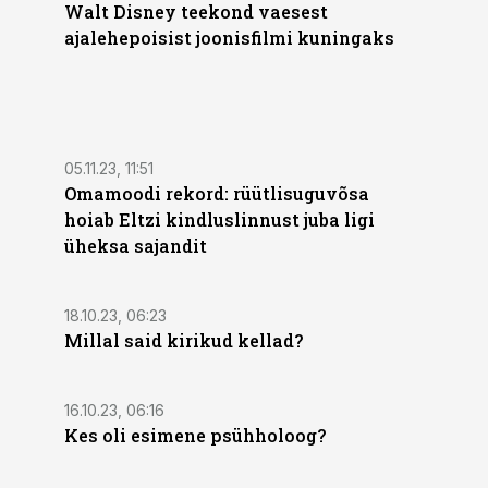
Walt Disney teekond vaesest
ajalehepoisist joonisfilmi kuningaks
05.11.23, 11:51
Omamoodi rekord: rüütlisuguvõsa
hoiab Eltzi kindluslinnust juba ligi
üheksa sajandit
18.10.23, 06:23
Millal said kirikud kellad?
16.10.23, 06:16
Kes oli esimene psühholoog?