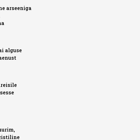
ne arseeniga
t
ma
ai alguse
aenust
reisile
sesse
uurim,
istiline