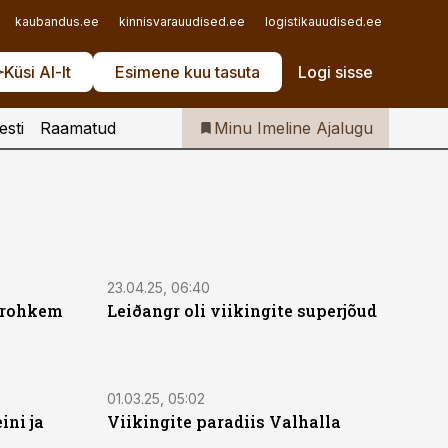
Iseteenindus
kaubandus.ee
kinnisvarauudised.ee
logistikauudised.ee
mu.ee
Telli Imeline Ajalugu
Küsi AI-lt
Esimene kuu tasuta
Logi sisse
esti
Raamatud
Minu Imeline Ajalugu
23.04.25, 06:40
e rohkem
Leiðangr oli viikingite superjõud
01.03.25, 05:02
ini ja
Viikingite paradiis Valhalla