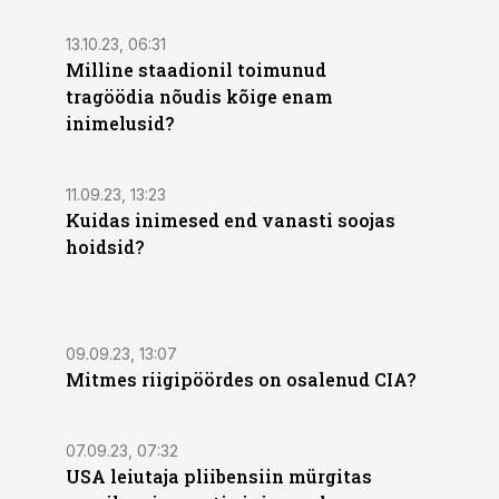
13.10.23, 06:31
Milline staadionil toimunud
tragöödia nõudis kõige enam
inimelusid?
11.09.23, 13:23
Kuidas inimesed end vanasti soojas
hoidsid?
09.09.23, 13:07
Mitmes riigipöördes on osalenud CIA?
07.09.23, 07:32
USA leiutaja pliibensiin mürgitas