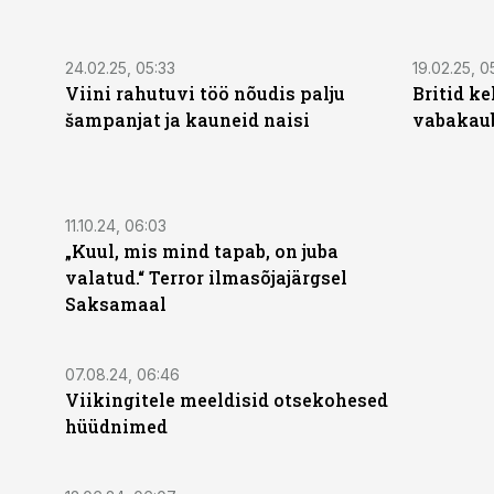
24.02.25, 05:33
19.02.25, 0
Viini rahutuvi töö nõudis palju
Britid ke
šampanjat ja kauneid naisi
vabakau
11.10.24, 06:03
„Kuul, mis mind tapab, on juba
valatud.“ Terror ilmasõjajärgsel
Saksamaal
07.08.24, 06:46
Viikingitele meeldisid otsekohesed
hüüdnimed