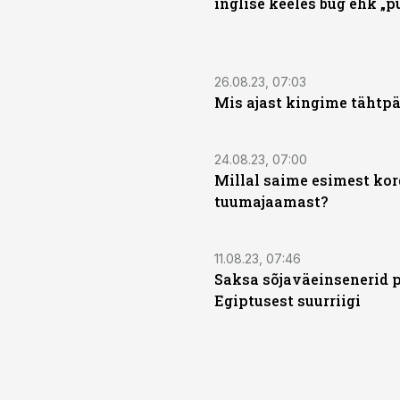
inglise keeles bug ehk „p
26.08.23, 07:03
Mis ajast kingime tähtpäe
24.08.23, 07:00
Millal saime esimest kor
tuumajaamast?
11.08.23, 07:46
Saksa sõjaväeinsenerid 
Egiptusest suurriigi