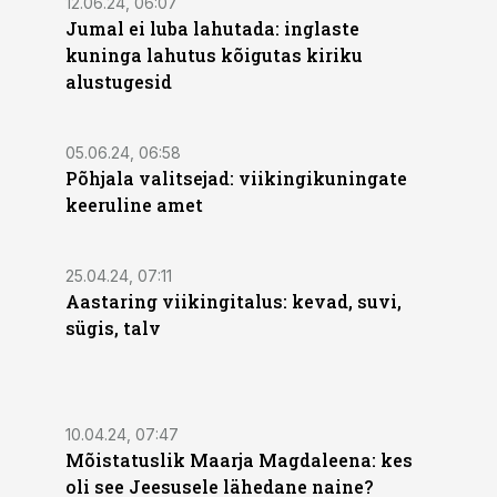
12.06.24, 06:07
Jumal ei luba lahutada: inglaste
kuninga lahutus kõigutas kiriku
alustugesid
05.06.24, 06:58
Põhjala valitsejad: viikingikuningate
keeruline amet
25.04.24, 07:11
Aastaring viikingitalus: kevad, suvi,
sügis, talv
10.04.24, 07:47
Mõistatuslik Maarja Magdaleena: kes
oli see Jeesusele lähedane naine?