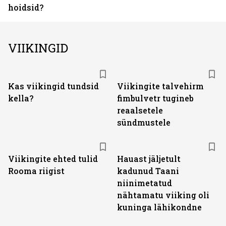
hoidsid?
VIIKINGID
Kas viikingid tundsid
Viikingite talvehirm
kella?
fimbulvetr tugineb
reaalsetele
sündmustele
Viikingite ehted tulid
Hauast jäljetult
Rooma riigist
kadunud Taani
niinimetatud
nähtamatu viiking oli
kuninga lähikondne