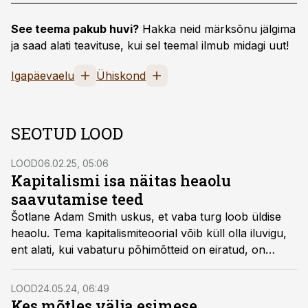
See teema pakub huvi?
Hakka neid märksõnu jälgima
ja saad alati teavituse, kui sel teemal ilmub midagi uut!
Igapäevaelu
Ühiskond
SEOTUD LOOD
LOOD
06.02.25, 05:06
Kapitalismi isa näitas heaolu
saavutamise teed
Šotlane Adam Smith uskus, et vaba turg loob üldise
heaolu. Tema kapitalismiteoorial võib küll olla iluvigu,
ent alati, kui vabaturu põhimõtteid on eiratud, on
tagajärjeks olnud vaesus, viletsus ja nälg.
LOOD
24.05.24, 06:49
Kes mõtles välja esimese