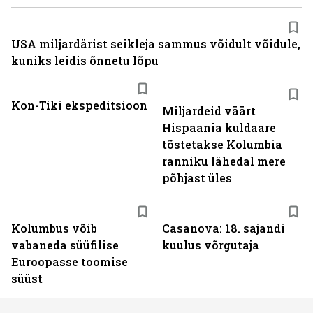
USA miljardärist seikleja sammus võidult võidule,
kuniks leidis õnnetu lõpu
Kon-Tiki ekspeditsioon
Miljardeid väärt
Hispaania kuldaare
tõstetakse Kolumbia
ranniku lähedal mere
põhjast üles
Kolumbus võib
Casanova: 18. sajandi
vabaneda süüfilise
kuulus võrgutaja
Euroopasse toomise
süüst