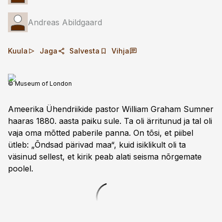
Andreas Abildgaard
Kuula
Jaga
Salvesta
Vihja
© Museum of London
Ameerika Ühendriikide pastor William Graham Sumner
haaras 1880. aasta paiku sule. Ta oli ärritunud ja tal oli
vaja oma mõtted paberile panna. On tõsi, et piibel
ütleb: „Õndsad pärivad maa“, kuid isiklikult oli ta
väsinud sellest, et kirik peab alati seisma nõrgemate
poolel.