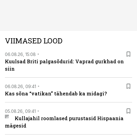
autos head ja millised olid vead saab teada, kui lugeda
läbi järgnev lugu.
VIIMASED LOOD
06.08.26, 15:08
Kuulsad Briti palgasõdurid: Vaprad gurkhad on
siin
06.08.26, 09:41
Kas sõna “vatikan” tähendab ka midagi?
05.08.26, 09:41
Kullajahil roomlased purustasid Hispaania
mägesid