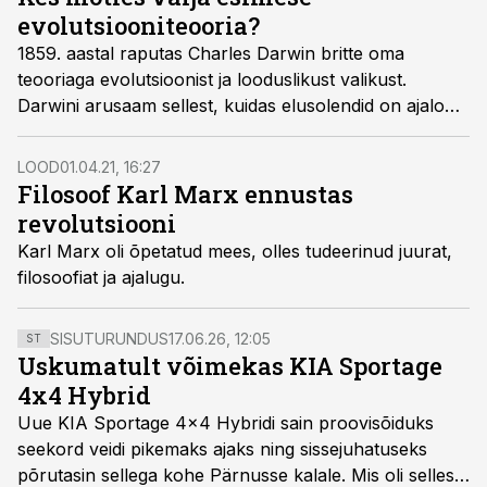
evolutsiooniteooria?
1859. aastal raputas Charles Darwin britte oma
teooriaga evolutsioonist ja looduslikust valikust.
Darwini arusaam sellest, kuidas elusolendid on ajaloo
jooksul arenenud, polnud siiski kaugeltki uus.
LOOD
01.04.21, 16:27
Filosoof Karl Marx ennustas
revolutsiooni
Karl Marx oli õpetatud mees, olles tudeerinud juurat,
filosoofiat ja ajalugu.
SISUTURUNDUS
17.06.26, 12:05
ST
Uskumatult võimekas KIA Sportage
4x4 Hybrid
Uue KIA Sportage 4x4 Hybridi sain proovisõiduks
seekord veidi pikemaks ajaks ning sissejuhatuseks
põrutasin sellega kohe Pärnusse kalale. Mis oli selles