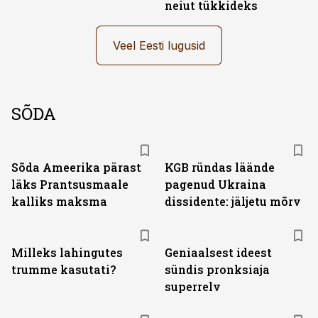
neiut tükkideks
Veel Eesti lugusid
SÕDA
Sõda Ameerika pärast
KGB ründas läände
läks Prantsusmaale
pagenud Ukraina
kalliks maksma
dissidente: jäljetu mõrv
Milleks lahingutes
Geniaalsest ideest
trumme kasutati?
sündis pronksiaja
superrelv