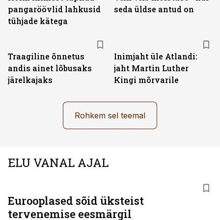
pangaröövlid lahkusid
seda üldse antud on
tühjade kätega
Traagiline õnnetus
Inimjaht üle Atlandi:
andis ainet lõbusaks
jaht Martin Luther
järelkajaks
Kingi mõrvarile
Rohkem sel teemal
ELU VANAL AJAL
Eurooplased sõid üksteist
tervenemise eesmärgil