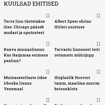
KUULSAD EHITISED
Terve linn tõstetakse
Albert Speer ehitas
üles: Chicago pääseb
Hitleri unistuse
mudast ja uputustest
Keava muinaslinnus:
Tarvastu linnusest leiti
Kas Harjumaa esimene
ootamatu müürijupp
pealinn?
Muinaseestlaste iidne
Hiiglaslik Hooveri
Irboska linnus
tamm, maailma suurim
Venemaal
betoonklots