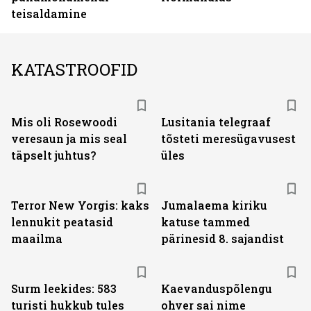
teisaldamine
KATASTROOFID
Mis oli Rosewoodi
Lusitania telegraaf
veresaun ja mis seal
tõsteti meresügavusest
täpselt juhtus?
üles
Terror New Yorgis: kaks
Jumalaema kiriku
lennukit peatasid
katuse tammed
maailma
pärinesid 8. sajandist
Surm leekides: 583
Kaevanduspõlengu
turisti hukkub tules
ohver sai nime