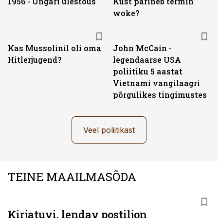
1956 - Ungari ülestõus
Kust pärineb termin
woke?
Kas Mussolinil oli oma
John McCain -
Hitlerjugend?
legendaarse USA
poliitiku 5 aastat
Vietnami vangilaagri
põrgulikes tingimustes
Veel poliitikast
TEINE MAAILMASÕDA
Kirjatuvi, lendav postiljon