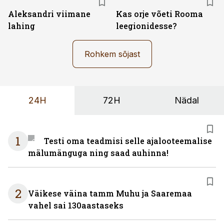
Aleksandri viimane
Kas orje võeti Rooma
lahing
leegionidesse?
Rohkem sõjast
24H
72H
Nädal
1
Testi oma teadmisi selle ajalooteemalise
mälumänguga ning saad auhinna!
2
Väikese väina tamm Muhu ja Saaremaa
vahel sai 130aastaseks