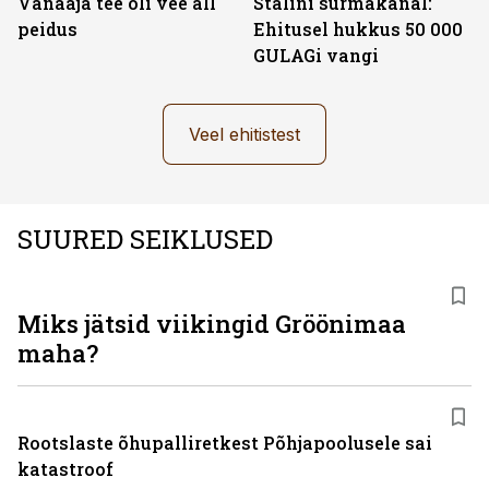
Vanaaja tee oli vee all
Stalini surmakanal:
peidus
Ehitusel hukkus 50 000
GULAGi vangi
Veel ehitistest
SUURED SEIKLUSED
Miks jätsid viikingid Gröönimaa
maha?
Rootslaste õhupalliretkest Põhjapoolusele sai
katastroof