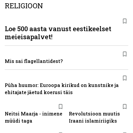
RELIGIOON
Loe 500 aasta vanust eestikeelset
meieisapalvet!
Mis sai flagellantidest?
Püha huumor: Euroopa kirikud on kunstnike ja
ehitajate jäetud koerusi täis
Neitsi Maarja - inimene
Revolutsioon muutis
müüdi taga
Iraani islamiriigiks