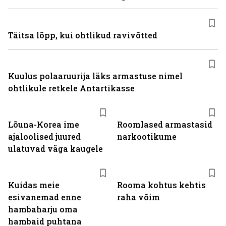
Täitsa lõpp, kui ohtlikud ravivõtted
Kuulus polaaruurija läks armastuse nimel
ohtlikule retkele Antartikasse
Lõuna-Korea ime
Roomlased armastasid
ajaloolised juured
narkootikume
ulatuvad väga kaugele
Kuidas meie
Rooma kohtus kehtis
esivanemad enne
raha võim
hambaharju oma
hambaid puhtana