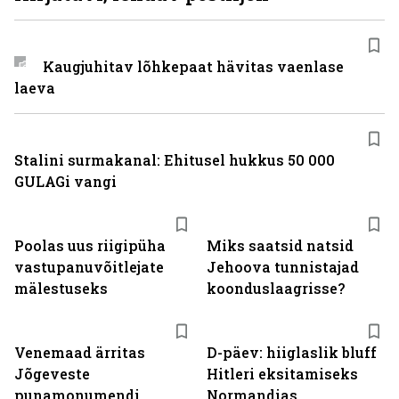
Kaugjuhitav lõhkepaat hävitas vaenlase
laeva
Stalini surmakanal: Ehitusel hukkus 50 000
GULAGi vangi
Poolas uus riigipüha
Miks saatsid natsid
vastupanuvõitlejate
Jehoova tunnistajad
mälestuseks
koonduslaagrisse?
Venemaad ärritas
D-päev: hiiglaslik bluff
Jõgeveste
Hitleri eksitamiseks
punamonumendi
Normandias