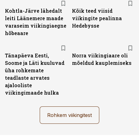
Kohtla-Järve lähedalt
Kõik teed viisid
leiti Läänemere maade
viikingite pealinna
varaseim viikingiaegne
Hedebysse
hõbeaare
Tänapäeva Eesti,
Norra viikingiaare oli
Soome ja Läti kuuluvad
mõeldud kauplemiseks
üha rohkemate
teadlaste arvates
ajalooliste
viikingimaade hulka
Rohkem viikingitest