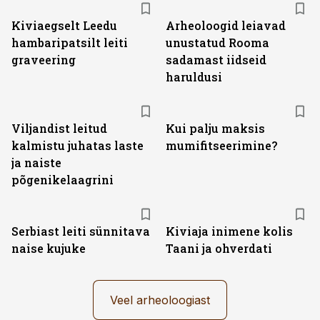
Kiviaegselt Leedu
Arheoloogid leiavad
hambaripatsilt leiti
unustatud Rooma
graveering
sadamast iidseid
haruldusi
Viljandist leitud
Kui palju maksis
kalmistu juhatas laste
mumifitseerimine?
ja naiste
põgenikelaagrini
Serbiast leiti sünnitava
Kiviaja inimene kolis
naise kujuke
Taani ja ohverdati
Veel arheoloogiast