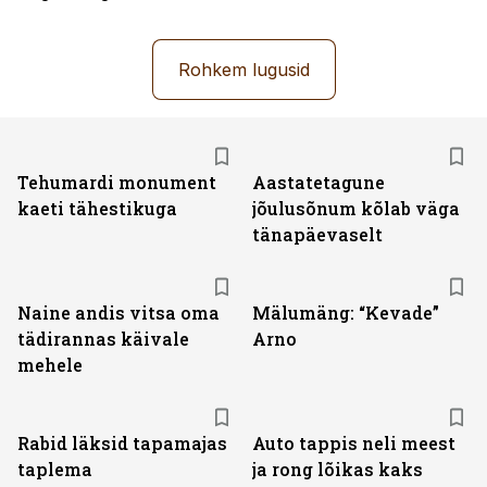
Rohkem lugusid
Tehumardi monument
Aastatetagune
kaeti tähestikuga
jõulusõnum kõlab väga
tänapäevaselt
Naine andis vitsa oma
Mälumäng: “Kevade”
tädirannas käivale
Arno
mehele
Rabid läksid tapamajas
Auto tappis neli meest
taplema
ja rong lõikas kaks