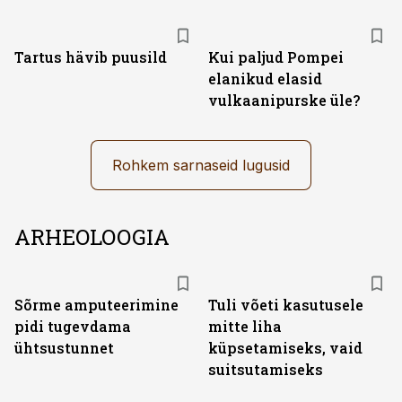
Tartus hävib puusild
Kui paljud Pompei
elanikud elasid
vulkaanipurske üle?
Rohkem sarnaseid lugusid
ARHEOLOOGIA
Sõrme amputeerimine
Tuli võeti kasutusele
pidi tugevdama
mitte liha
ühtsustunnet
küpsetamiseks, vaid
suitsutamiseks