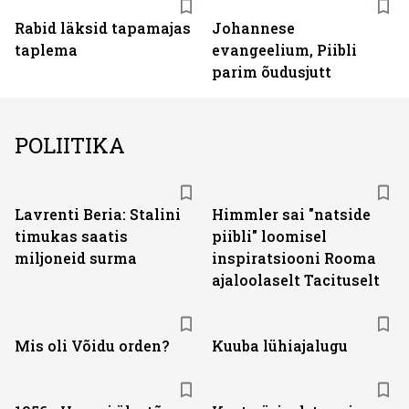
Rabid läksid tapamajas
Johannese
taplema
evangeelium, Piibli
parim õudusjutt
POLIITIKA
Lavrenti Beria: Stalini
Himmler sai "natside
timukas saatis
piibli" loomisel
miljoneid surma
inspiratsiooni Rooma
ajaloolaselt Tacituselt
Mis oli Võidu orden?
Kuuba lühiajalugu