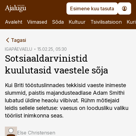
Esimene kuu tasuta
Avaleht
Viimased
Sõda
Kultuur
Tsivilisatsioon
Kuri
cebook
Tagasi
Twitter)
IGAPÄEVAELU
15.02.25, 05:30
Sotsiaaldarvinistid
kedIn
kuulutasid vaestele sõja
ail
k
Kui Briti tööstuslinnades tekkisid vaeste inimeste
slummid, paistis majandusteadlase Adam Smithi
lubatud üldine heaolu viibivat. Rühm mõtlejaid
leidis sellele seletuse: vaesus on loodusliku valiku
tööriist inimkonna seas.
Else Christensen