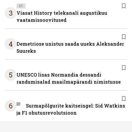
ST
3
Viasat History telekanali augustikuu
vaatamissoovitused
4
Demetriose unistus saada uueks Aleksander
Suureks
5
UNESCO lisas Normandia dessandi
randumisalad maailmapärandi nimistusse
6
Surmapõlgurite kaitseingel: Sid Watkins
ja F1 ohutusrevolutsioon