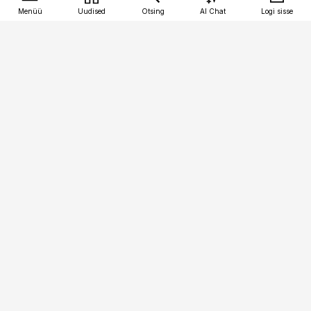
Menüü
Uudised
Otsing
AI Chat
Logi sisse
Vana-Lõuna 39/1, 19094 Tallinn
(+372) 667 0111
tellimiskeskus@aripaev.ee
Telli Imeline Ajalugu
Uudiskiri
Reklaam
Firmast
Sisu kasutamisõigused
Ajakirjaniku
eetikakoodeks
Üldtingimused
Privaatsustingimused
Küpsiste poliitika
KKK
Eesti Meediaettevõtete
Eelistuste haldamine
Liit