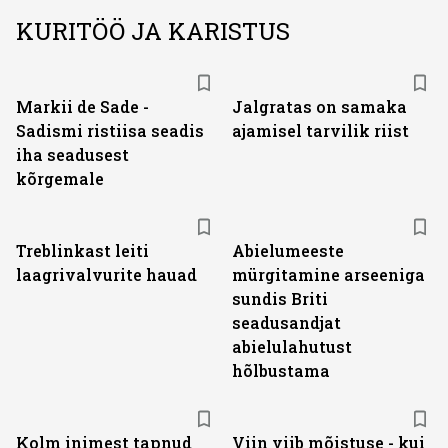
KURITÖÖ JA KARISTUS
Markii de Sade -
Jalgratas on samaka
Sadismi ristiisa seadis
ajamisel tarvilik riist
iha seadusest
kõrgemale
Treblinkast leiti
Abielumeeste
laagrivalvurite hauad
mürgitamine arseeniga
sundis Briti
seadusandjat
abielulahutust
hõlbustama
Kolm inimest tapnud
Viin viib mõistuse - kui