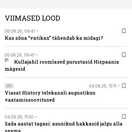
vaatenurgast. Viasat History on saadaval kõikide Eesti
teleoperaatorite kaudu. Tutvu telekavaga:
VIIMASED LOOD
viasathistory.eu/ee
06.08.26, 09:41
Kas sõna “vatikan” tähendab ka midagi?
05.08.26, 09:41
Kullajahil roomlased purustasid Hispaania
mägesid
04.08.26, 13:11
ST
Viasat History telekanali augustikuu
vaatamissoovitused
04.08.26, 11:00
Sada aastat tagasi: asunikud hakkasid jalgu alla
saama