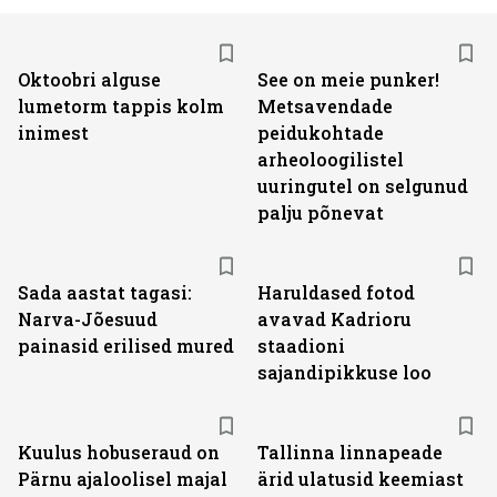
Oktoobri alguse
See on meie punker!
lumetorm tappis kolm
Metsavendade
inimest
peidukohtade
arheoloogilistel
uuringutel on selgunud
palju põnevat
Sada aastat tagasi:
Haruldased fotod
Narva-Jõesuud
avavad Kadrioru
painasid erilised mured
staadioni
sajandipikkuse loo
Kuulus hobuseraud on
Tallinna linnapeade
Pärnu ajaloolisel majal
ärid ulatusid keemiast