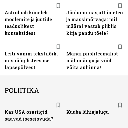
Astrolaab kõneleb
Jõulumuinasjutt imeteo
moslemite ja juutide
ja massimõrvaga: mil
teaduslikest
määral vastab piiblis
kontaktidest
kirja pandu tõele?
Leiti vanim tekstilõik,
Mängi piibliteemalist
mis räägib Jeesuse
mälumängu ja võid
lapsepõlvest
võita auhinna!
POLIITIKA
Kas USA osariigid
Kuuba lühiajalugu
saavad iseseisvuda?