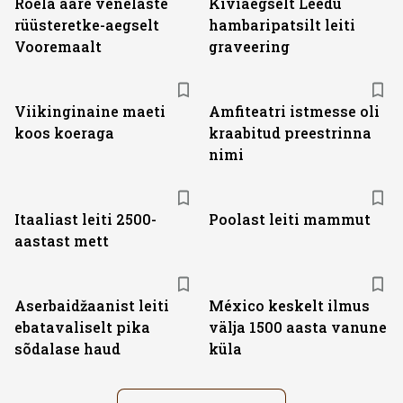
Roela aare venelaste
Kiviaegselt Leedu
rüüsteretke-aegselt
hambaripatsilt leiti
Vooremaalt
graveering
Viikinginaine maeti
Amfiteatri istmesse oli
koos koeraga
kraabitud preestrinna
nimi
Itaaliast leiti 2500-
Poolast leiti mammut
aastast mett
Aserbaidžaanist leiti
México keskelt ilmus
ebatavaliselt pika
välja 1500 aasta vanune
sõdalase haud
küla