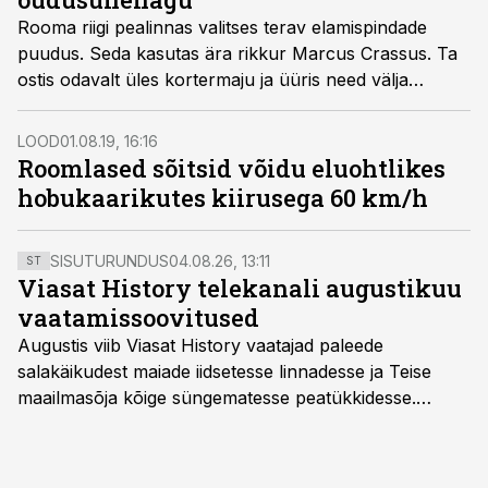
Rooma riigi pealinnas valitses terav elamispindade
puudus. Seda kasutas ära rikkur Marcus Crassus. Ta
ostis odavalt üles kortermaju ja üüris need välja
vaestele. Eluolud nendes hoonetes olid jubedad ning
lausa eluohtlikud.
LOOD
01.08.19, 16:16
Roomlased sõitsid võidu eluohtlikes
hobukaarikutes kiirusega 60 km/h
SISUTURUNDUS
04.08.26, 13:11
ST
Viasat History telekanali augustikuu
vaatamissoovitused
Augustis viib Viasat History vaatajad paleede
salakäikudest maiade iidsetesse linnadesse ja Teise
maailmasõja kõige süngematesse peatükkidesse.
Kuninglike dünastiate intriigid, värsked arheoloogilised
avastused ning seni nägemata kaadrid Kolmanda riigi
argielust avavad ajaloo tuntud sündmused täiesti uuest