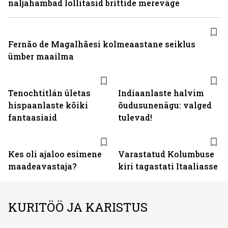
naljahambad lollitasid brittide mereväge
Fernão de Magalhãesi kolmeaastane seiklus
ümber maailma
Tenochtitlán ületas
Indiaanlaste halvim
hispaanlaste kõiki
õudusunenägu: valged
fantaasiaid
tulevad!
Kes oli ajaloo esimene
Varastatud Kolumbuse
maadeavastaja?
kiri tagastati Itaaliasse
KURITÖÖ JA KARISTUS