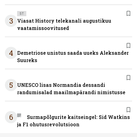
ST
3
Viasat History telekanali augustikuu
vaatamissoovitused
4
Demetriose unistus saada uueks Aleksander
Suureks
5
UNESCO lisas Normandia dessandi
randumisalad maailmapärandi nimistusse
6
Surmapõlgurite kaitseingel: Sid Watkins
ja F1 ohutusrevolutsioon