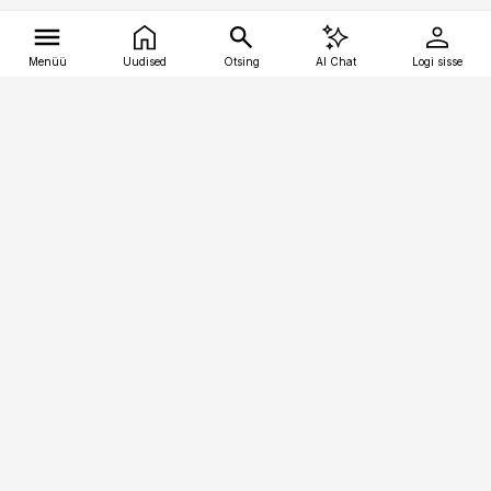
Menüü
Uudised
Otsing
AI Chat
Logi sisse
Vana-Lõuna 39/1, 19094 Tallinn
(+372) 667 0111
tellimiskeskus@aripaev.ee
Telli Imeline Ajalugu
Uudiskiri
Reklaam
Firmast
Sisu kasutamisõigused
Ajakirjaniku
eetikakoodeks
Üldtingimused
Privaatsustingimused
Küpsiste poliitika
KKK
Eesti Meediaettevõtete
Eelistuste haldamine