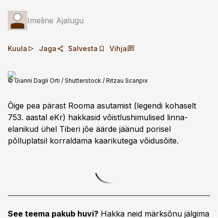
Imeline Ajalugu
Kuula
Jaga
Salvesta
Vihja
© Gianni Dagli Orti / Shutterstock / Ritzau Scanpix
Õige pea pärast Rooma asutamist (legendi kohaselt
753. aastal eKr) hakkasid võistlushimulised linna­
elanikud ühel Tiberi jõe äärde jäänud porisel
põlluplatsil korraldama kaarikutega võidusõite.
See teema pakub huvi?
Hakka neid märksõnu jälgima