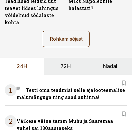
Teadlased leidsid uut
Miks Napoleonile
teavet iidses lahingus
halastati?
võidelnud sõdalaste
kohta
Rohkem sõjast
24H
72H
Nädal
1
Testi oma teadmisi selle ajalooteemalise
mälumänguga ning saad auhinna!
2
Väikese väina tamm Muhu ja Saaremaa
vahel sai 130aastaseks