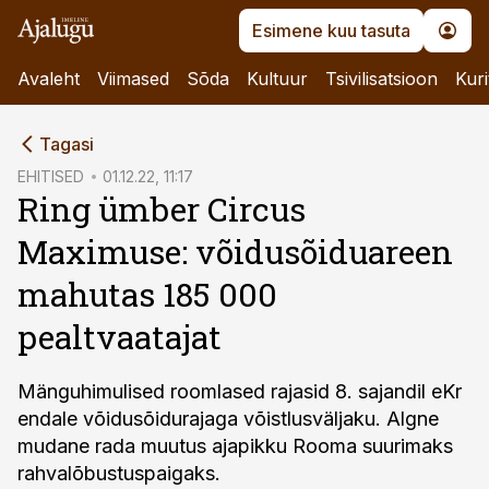
Esimene kuu tasuta
Avaleht
Viimased
Sõda
Kultuur
Tsivilisatsioon
Kuri
cebook
Tagasi
Twitter)
EHITISED
01.12.22, 11:17
Ring ümber Circus
kedIn
Maximuse: võidusõiduareen
ail
mahutas 185 000
k
pealtvaatajat
Mänguhimulised roomlased rajasid 8. sajandil eKr
endale võidusõidurajaga võistlusväljaku. Algne
mudane rada muutus ajapikku Rooma suurimaks
rahvalõbustuspaigaks.