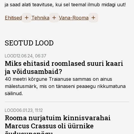
ja saad alati teavituse, kui sel teemal ilmub midagi uut!
Ehitised
Tehnika
Vana-Rooma
SEOTUD LOOD
LOOD
12.06.24, 06:37
Miks ehitasid roomlased suuri kaari
ja võidusambaid?
40 meetri kõrgune Traianuse sammas on ainus
mälestus­märk, mis on tänaseni peaaegu rikkumatuna
säilinud.
LOOD
06.01.23, 11:12
Rooma nurjatuim kinnisvarahai
Marcus Crassus oli üürnike
õudusunenägu