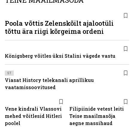
TEINE MAAILMASÕDA
Poola võttis Zelenskõilt ajalootüli
tõttu ära riigi kõrgeima ordeni
Königsberg võitles üksi Stalini vägede vastu
ST
Viasat History telekanali aprillikuu
vaatamissoovitused
Vene kindrali Vlassovi
Filipiinide vetest leiti
mehed võitlesid Hitleri
Teise maailmasõja
poolel
aegne massihaud