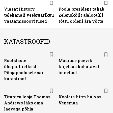
ST
Viasat History
Poola president tahab
telekanali veebruarikuu
Zelenskõilt ajalootüli
vaatamissoovitused
tõttu ordeni ära võtta
KATASTROOFID
Rootslaste
Madruse päevik
õhupalliretkest
kirjeldab kohutavat
Põhjapoolusele sai
õnnetust
katastroof
Titanicu looja Thomas
Koolera hirm halvas
Andrews läks oma
Venemaa
laevaga põhja