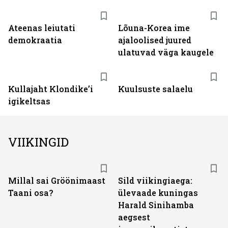
Ateenas leiutati
Lõuna-Korea ime
demokraatia
ajaloolised juured
ulatuvad väga kaugele
Kullajaht Klondike’i
Kuulsuste salaelu
igikeltsas
VIIKINGID
Millal sai Gröönimaast
Sild viikingiaega:
Taani osa?
ülevaade kuningas
Harald Sinihamba
aegsest