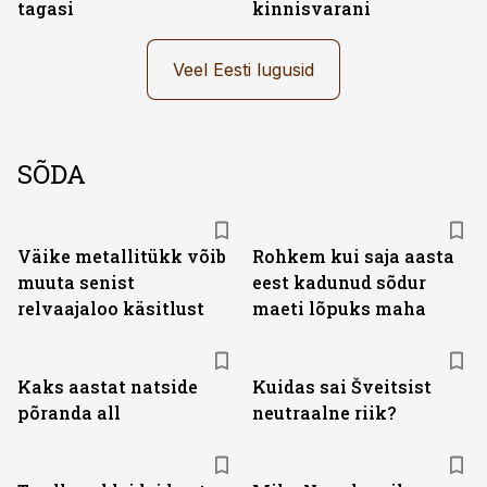
tagasi
kinnisvarani
Veel Eesti lugusid
SÕDA
Väike metallitükk võib
Rohkem kui saja aasta
muuta senist
eest kadunud sõdur
relvaajaloo käsitlust
maeti lõpuks maha
Kaks aastat natside
Kuidas sai Šveitsist
põranda all
neutraalne riik?