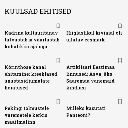
KUULSAD EHITISED
Kadrina kultuuritänav
Hiiglaslikul kiviaial oli
tutvustab ja väärtustab
üllatav eesmärk
kohalikku ajalugu
Kórinthose kanal
Artiklisari Eestimaa
ehitamine: kreeklased
linnused: Asva, üks
unustasid jumalate
Saaremaa vanemaid
hoiatused
kindlusi
Peking: tolmustele
Milleks kasutati
varemetele kerkis
Panteoni?
maailmalinn