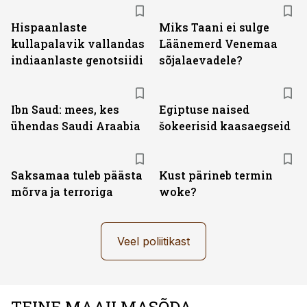
Hispaanlaste
Miks Taani ei sulge
kullapalavik vallandas
Läänemerd Venemaa
indiaanlaste genotsiidi
sõjalaevadele?
Ibn Saud: mees, kes
Egiptuse naised
ühendas Saudi Araabia
šokeerisid kaasaegseid
Saksamaa tuleb päästa
Kust pärineb termin
mõrva ja terroriga
woke?
Veel poliitikast