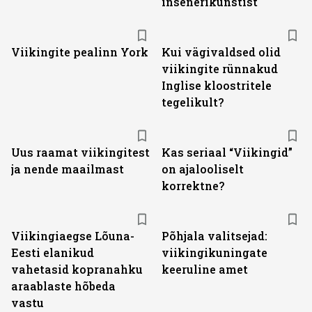
insenerikunstist
Viikingite pealinn York
Kui vägivaldsed olid
viikingite rünnakud
Inglise kloostritele
tegelikult?
Uus raamat viikingitest
Kas seriaal “Viikingid”
ja nende maailmast
on ajalooliselt
korrektne?
Viikingiaegse Lõuna-
Põhjala valitsejad:
Eesti elanikud
viikingikuningate
vahetasid kopranahku
keeruline amet
araablaste hõbeda
vastu