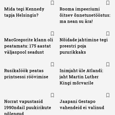
Mida tegi Kennedy
Rooma impeeriumi
tapja Helsingis?
õitsev õnnetusetööstus:
ma nean su ära!
MacGregorite klann oli
Nõidade jahtimine tegi
peatamatu: 175 aastat
preestri poja
väljas­pool seadust
pururikkaks
Rusikalöök peatas
Inimjaht üle Atlandi:
printsessi röövimise
jaht Martin Luther
Kingi mõrvarile
Norrat vapustasid
Jaapani Gestapo
1990ndail puukirikute
vahendeid ei valinud
põlengud