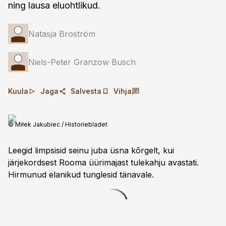
ning lausa eluohtlikud.
Natasja Broström
Niels-Peter Granzow Busch
Kuula
Jaga
Salvesta
Vihja
© Miłek Jakubiec / Historiebladet
Leegid limpsisid seinu juba üsna kõrgelt, kui
järjekordsest Rooma üürimajast tulekahju avastati.
Hirmunud elanikud tunglesid tänavale.