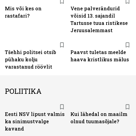
Mis või kes on
Vene palverändurid
rastafari?
võisid 13. sajandil
Tartusse tuua ristikese
Jeruusalemmast
Tšehhi politsei otsib
Paavst tuletas meelde
pühaku kolju
haava kristlikus mälus
varastanud röövlit
POLIITIKA
Eesti NSV lipust valmis
Kui lähedal on maailm
ka sinimustvalge
olnud tuumasõjale?
kavand