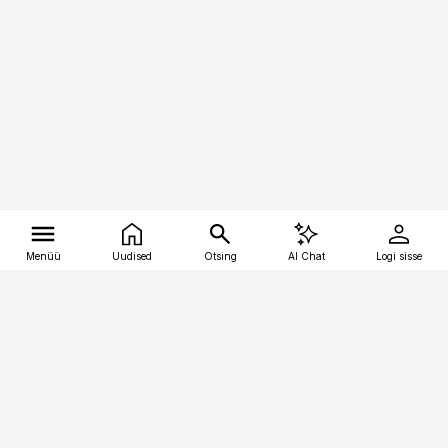
Menüü
Uudised
Otsing
AI Chat
Logi sisse
Vana-Lõuna 39/1, 19094 Tallinn
(+372) 667 0111
tellimiskeskus@aripaev.ee