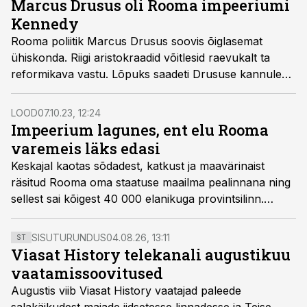
Marcus Drusus oli Rooma impeeriumi
aset mitu katastroofi.
Kennedy
Rooma poliitik Marcus Drusus soovis õiglasemat
ühiskonda. Riigi aristokraadid võitlesid raevukalt ta
reformikava vastu. Lõpuks saadeti Drususe kannule
salamõrvar.
LOOD
07.10.23, 12:24
Impeerium lagunes, ent elu Rooma
varemeis läks edasi
Keskajal kaotas sõdadest, katkust ja maavärinaist
räsitud Rooma oma staatuse maailma pealinnana ning
sellest sai kõigest 40 000 elanikuga provintsilinn.
Roomlased pöörasid selja antiiksetele ehitistele ja
unustasid linna suurejoonelise ajaloo.
SISUTURUNDUS
04.08.26, 13:11
ST
Viasat History telekanali augustikuu
vaatamissoovitused
Augustis viib Viasat History vaatajad paleede