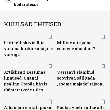
kodaratesse
KUULSAD EHITISED
Leiti telliskivid Riia
Milline oli ajaloo
vanima kiriku kunagise
esimene staadion?
värviga
Artiklisari Eestimaa
Varssavi elanikud
linnused: Ugandi
soovivad säilitada
pealinn Otepää hävis
„soome majade“ rajooni
rüüsteretkede tules
Alhambra ehitati pisku
Poolas võeti kaitse alla