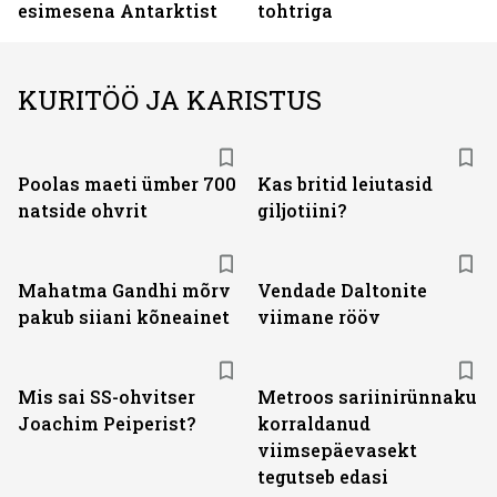
esimesena Antarktist
tohtriga
KURITÖÖ JA KARISTUS
Poolas maeti ümber 700
Kas britid leiutasid
natside ohvrit
giljotiini?
Mahatma Gandhi mõrv
Vendade Daltonite
pakub siiani kõneainet
viimane rööv
Mis sai SS-ohvitser
Metroos sariinirünnaku
Joachim Peiperist?
korraldanud
viimsepäevasekt
tegutseb edasi