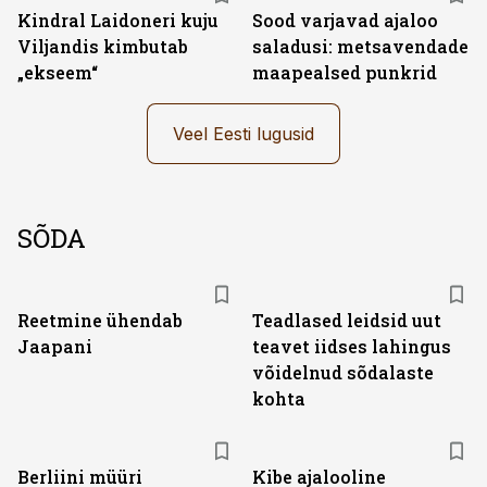
Kindral Laidoneri kuju
Sood varjavad ajaloo
Viljandis kimbutab
saladusi: metsavendade
„ekseem“
maapealsed punkrid
Veel Eesti lugusid
SÕDA
Reetmine ühendab
Teadlased leidsid uut
Jaapani
teavet iidses lahingus
võidelnud sõdalaste
kohta
Berliini müüri
Kibe ajalooline