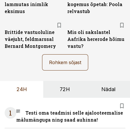
lammutas inimlik
kogemus õpetab: Poola
eksimus
relvastub
Brittide vastuoluline
Mis oli sakslastel
väejuht, feldmarssal
Aafrika hererode hõimu
Bernard Montgomery
vastu?
Rohkem sõjast
24H
72H
Nädal
1
Testi oma teadmisi selle ajalooteemalise
mälumänguga ning saad auhinna!