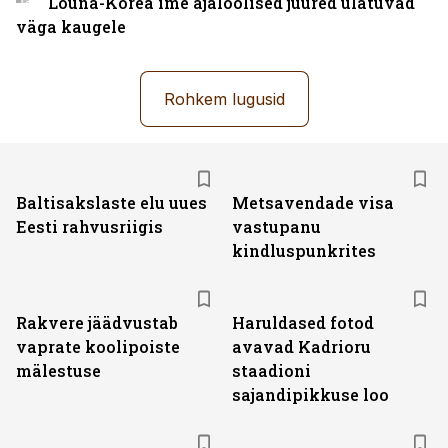
Lõuna-Korea ime ajaloolised juured ulatuvad
väga kaugele
Rohkem lugusid
Baltisakslaste elu uues
Metsavendade visa
Eesti rahvusriigis
vastupanu
kindluspunkrites
Rakvere jäädvustab
Haruldased fotod
vaprate koolipoiste
avavad Kadrioru
mälestuse
staadioni
sajandipikkuse loo