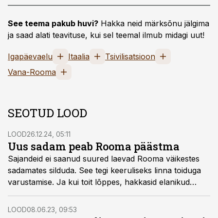
See teema pakub huvi?
Hakka neid märksõnu jälgima
ja saad alati teavituse, kui sel teemal ilmub midagi uut!
Igapäevaelu
Itaalia
Tsivilisatsioon
Vana-Rooma
SEOTUD LOOD
LOOD
26.12.24, 05:11
Uus sadam peab Rooma päästma
Sajandeid ei saanud suured laevad Rooma väikestes
sadamates silduda. See tegi keeruliseks linna toiduga
varustamise. Ja kui toit lõppes, hakkasid elanikud
kohe mässama. Keiser Claudius kartis rahvast nii väga,
et soovis probleemi lahendada nüüd ja igavesti. Algas
LOOD
08.06.23, 09:53
tohutu sadama ehitus, kuid juba enne valmimist leidis