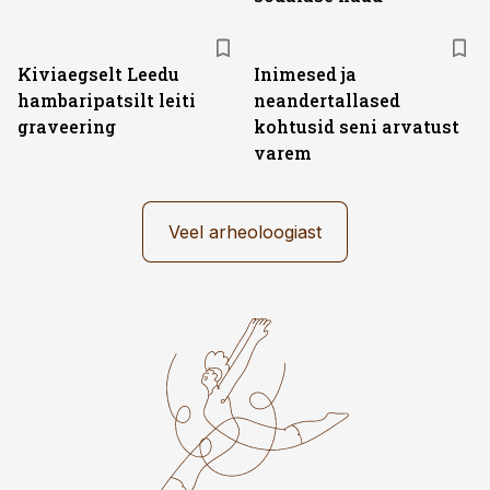
Kiviaegselt Leedu
Inimesed ja
hambaripatsilt leiti
neandertallased
graveering
kohtusid seni arvatust
varem
Veel arheoloogiast