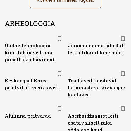
Rohkem sarnaseid lugusid
ARHEOLOOGIA
Uudne tehnoloogia
Jeruusalemma lähedalt
kinnitab iidse linna
leiti üliharuldane münt
piibellikku hävingut
Keskaegsel Korea
Teadlased taastasid
printsil oli vesiklosett
hämmastava kiviaegse
kaelakee
Alulinna peitvarad
Aserbaidžaanist leiti
ebatavaliselt pika
sõdalase haud