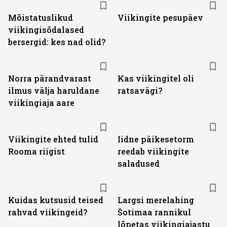
Mõistatuslikud
Viikingite pesupäev
viikingisõdalased
bersergid: kes nad olid?
Norra pärandvarast
Kas viikingitel oli
ilmus välja haruldane
ratsavägi?
viikingiaja aare
Viikingite ehted tulid
Iidne päikesetorm
Rooma riigist
reedab viikingite
saladused
Kuidas kutsusid teised
Largsi merelahing
rahvad viikingeid?
Šotimaa rannikul
lõpetas viikingiajastu