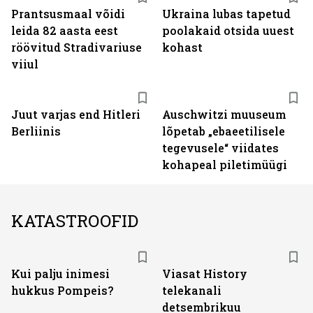
Prantsusmaal võidi
Ukraina lubas tapetud
leida 82 aasta eest
poolakaid otsida uuest
röövitud Stradivariuse
kohast
viiul
Juut varjas end Hitleri
Auschwitzi muuseum
Berliinis
lõpetab „ebaeetilisele
tegevusele“ viidates
kohapeal piletimüügi
KATASTROOFID
ST
Kui palju inimesi
Viasat History
hukkus Pompeis?
telekanali
detsembrikuu