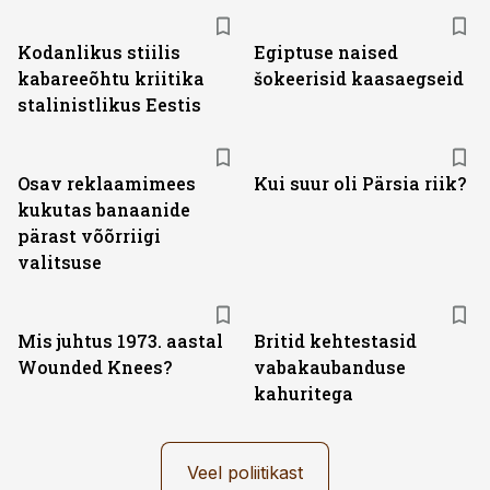
Kodanlikus stiilis
Egiptuse naised
kabareeõhtu kriitika
šokeerisid kaasaegseid
stalinistlikus Eestis
Osav reklaamimees
Kui suur oli Pärsia riik?
kukutas banaanide
pärast võõrriigi
valitsuse
Mis juhtus 1973. aastal
Britid kehtestasid
Wounded Knees?
vabakaubanduse
kahuritega
Veel poliitikast