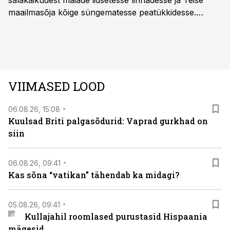
salakäikudest maiade iidsetesse linnadesse ja Teise
maailmasõja kõige süngematesse peatükkidesse.
Kuninglike dünastiate intriigid, värsked arheoloogilised
avastused ning seni nägemata kaadrid Kolmanda riigi
argielust avavad ajaloo tuntud sündmused täiesti uuest
vaatenurgast. Viasat History on saadaval kõikide Eesti
teleoperaatorite kaudu. Tutvu telekavaga:
VIIMASED LOOD
viasathistory.eu/ee
06.08.26, 15:08
Kuulsad Briti palgasõdurid: Vaprad gurkhad on
siin
06.08.26, 09:41
Kas sõna “vatikan” tähendab ka midagi?
05.08.26, 09:41
Kullajahil roomlased purustasid Hispaania
mägesid