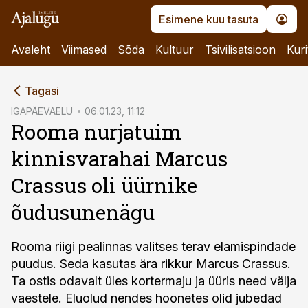
Esimene kuu tasuta
Avaleht
Viimased
Sõda
Kultuur
Tsivilisatsioon
Kuri
cebook
Tagasi
Twitter)
IGAPÄEVAELU
06.01.23, 11:12
Rooma nurjatuim
kedIn
kinnisvarahai Marcus
ail
Crassus oli üürnike
k
õudusunenägu
Rooma riigi pealinnas valitses terav elamispindade
puudus. Seda kasutas ära rikkur Marcus Crassus.
Ta ostis odavalt üles kortermaju ja üüris need välja
vaestele. Eluolud nendes hoonetes olid jubedad