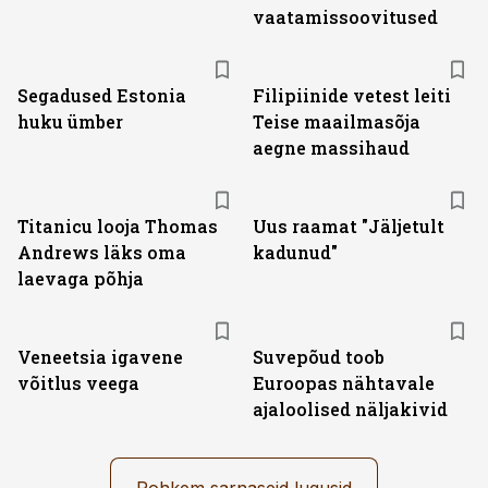
vaatamissoovitused
Segadused Estonia
Filipiinide vetest leiti
huku ümber
Teise maailmasõja
aegne massihaud
Titanicu looja Thomas
Uus raamat "Jäljetult
Andrews läks oma
kadunud"
laevaga põhja
Veneetsia igavene
Suvepõud toob
võitlus veega
Euroopas nähtavale
ajaloolised näljakivid