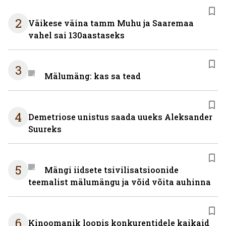
2
Väikese väina tamm Muhu ja Saaremaa
vahel sai 130aastaseks
3
Mälumäng: kas sa tead
4
Demetriose unistus saada uueks Aleksander
Suureks
5
Mängi iidsete tsivilisatsioonide
teemalist mälumängu ja võid võita auhinna
6
Kinoomanik loopis konkurentidele kaikaid