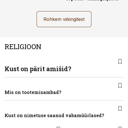
Rohkem viikingitest
RELIGIOON
Kust on pärit amišid?
Mis on tootemisambad?
Kust on nimetuse saanud vabamüürlased?