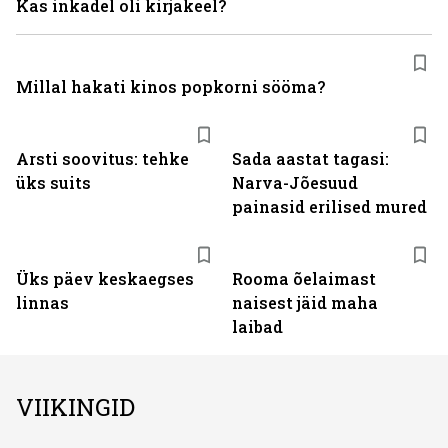
Kas inkadel oli kirjakeel?
Millal hakati kinos popkorni sööma?
Arsti soovitus: tehke
Sada aastat tagasi:
üks suits
Narva-Jõesuud
painasid erilised mured
Üks päev keskaegses
Rooma õelaimast
linnas
naisest jäid maha
laibad
VIIKINGID