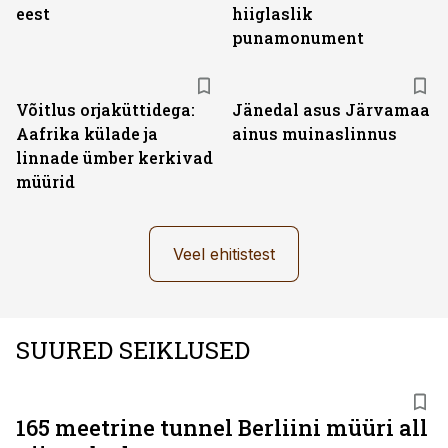
eest
hiiglaslik
punamonument
Võitlus orjaküttidega:
Jänedal asus Järvamaa
Aafrika külade ja
ainus muinaslinnus
linnade ümber kerkivad
müürid
Veel ehitistest
SUURED SEIKLUSED
165 meetrine tunnel Berliini müüri all