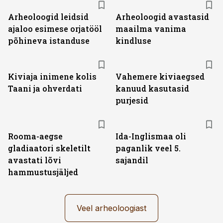
Arheoloogid leidsid
Arheoloogid avastasid
ajaloo esimese orjatööl
maailma vanima
põhineva istanduse
kindluse
Kiviaja inimene kolis
Vahemere kiviaegsed
Taani ja ohverdati
kanuud kasutasid
purjesid
Rooma-aegse
Ida-Inglismaa oli
gladiaatori skeletilt
paganlik veel 5.
avastati lõvi
sajandil
hammustusjäljed
Veel arheoloogiast