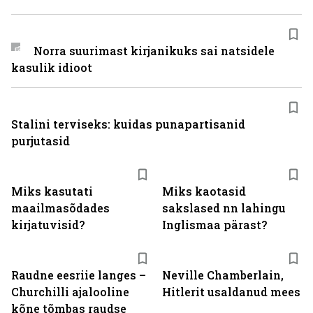
Norra suurimast kirjanikuks sai natsidele
kasulik idioot
Stalini terviseks: kuidas punapartisanid
purjutasid
Miks kasutati
Miks kaotasid
maailmasõdades
sakslased nn lahingu
kirjatuvisid?
Inglismaa pärast?
Raudne eesriie langes –
Neville Chamberlain,
Churchilli ajalooline
Hitlerit usaldanud mees
kõne tõmbas raudse