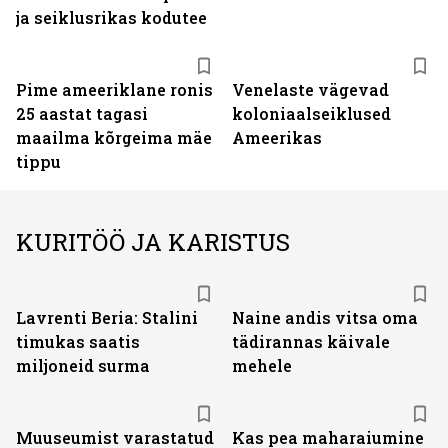
ja seiklusrikas kodutee
Pime ameeriklane ronis
Venelaste vägevad
25 aastat tagasi
koloniaalseiklused
maailma kõrgeima mäe
Ameerikas
tippu
KURITÖÖ JA KARISTUS
Lavrenti Beria: Stalini
Naine andis vitsa oma
timukas saatis
tädirannas käivale
miljoneid surma
mehele
Muuseumist varastatud
Kas pea maharaiumine