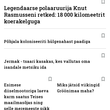
Legendaarse polaaruurija Knut
Rasmusseni retked: 18 000 kilomeetrit
koerakelguga
Põhjala koloniseeriti hülgenahast paadiga
Jermak - tsaari kasakas, kes vallutas oma
isandale metsiku ida
Esimese
Miks jätsid viikingid
diiselmootoriga laeva
Gröönimaa maha?
karm saatus Teises
maailmasõjas ning
selle meremeeste pikk