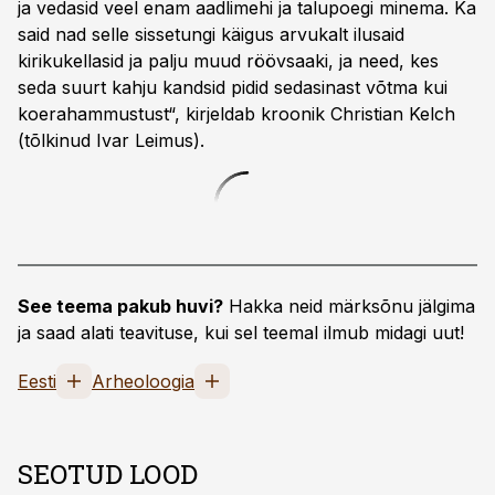
ja vedasid veel enam aadlimehi ja talupoegi minema. Ka
said nad selle sissetungi käigus arvukalt ilusaid
kirikukellasid ja palju muud röövsaaki, ja need, kes
seda suurt kahju kandsid pidid sedasinast võtma kui
koerahammustust“, kirjeldab kroonik Christian Kelch
(tõlkinud Ivar Leimus).
See teema pakub huvi?
Hakka neid märksõnu jälgima
ja saad alati teavituse, kui sel teemal ilmub midagi uut!
Eesti
Arheoloogia
SEOTUD LOOD