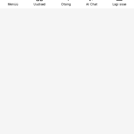
Menüü
Uudised
Otsing
AI Chat
Logi sisse
Vana-Lõuna 39/1, 19094 Tallinn
(+372) 667 0111
tellimiskeskus@aripaev.ee
Telli Imeline Ajalugu
Uudiskiri
Reklaam
Firmast
Sisu kasutamisõigused
Ajakirjaniku
eetikakoodeks
Üldtingimused
Privaatsustingimused
Küpsiste poliitika
KKK
Eesti Meediaettevõtete
Eelistuste haldamine
Liit