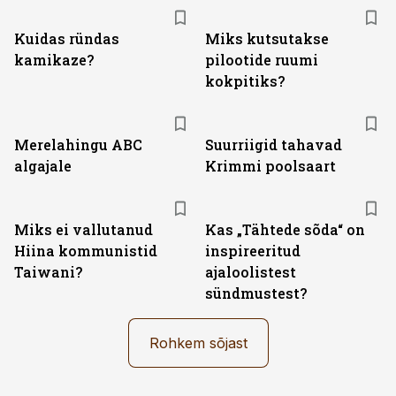
Kuidas ründas
Miks kutsutakse
kamikaze?
pilootide ruumi
kokpitiks?
Merelahingu ABC
Suurriigid tahavad
algajale
Krimmi poolsaart
Miks ei vallutanud
Kas „Tähtede sõda“ on
Hiina kommunistid
inspireeritud
Taiwani?
ajaloolistest
sündmustest?
Rohkem sõjast