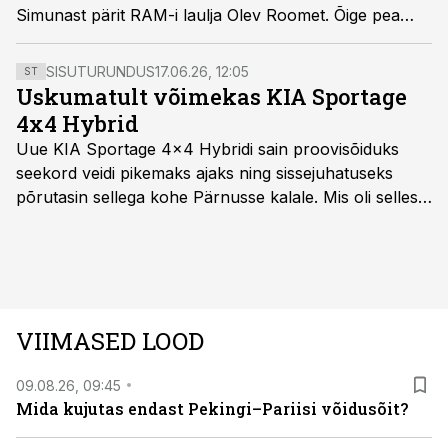
Simunast pärit RAM-i laulja Olev Roomet. Õige pea
kasvatas ta aga terve põlvkonna torupillimängijaid.
SISUTURUNDUS
17.06.26, 12:05
ST
Uskumatult võimekas KIA Sportage
4x4 Hybrid
Uue KIA Sportage 4x4 Hybridi sain proovisõiduks
seekord veidi pikemaks ajaks ning sissejuhatuseks
põrutasin sellega kohe Pärnusse kalale. Mis oli selles
autos head ja millised olid vead saab teada, kui lugeda
läbi järgnev lugu.
VIIMASED LOOD
09.08.26, 09:45
Mida kujutas endast Pekingi–Pariisi võidusõit?