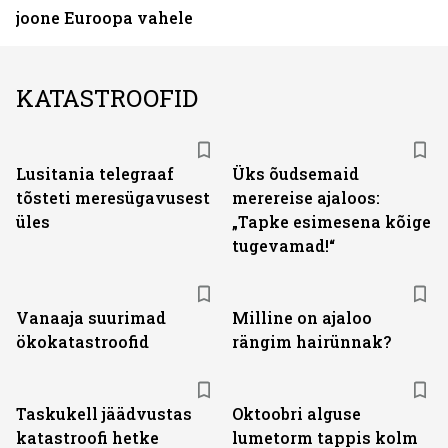
joone Euroopa vahele
KATASTROOFID
Lusitania telegraaf
Üks õudsemaid
tõsteti meresügavusest
merereise ajaloos:
üles
„Tapke esimesena kõige
tugevamad!“
Vanaaja suurimad
Milline on ajaloo
ökokatastroofid
rängim hairünnak?
Taskukell jäädvustas
Oktoobri alguse
katastroofi hetke
lumetorm tappis kolm