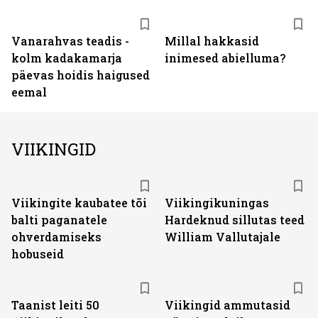
Vanarahvas teadis -
Millal hakkasid
kolm kadakamarja
inimesed abielluma?
päevas hoidis haigused
eemal
VIIKINGID
Viikingite kaubatee tõi
Viikingikuningas
balti paganatele
Hardeknud sillutas teed
ohverdamiseks
William Vallutajale
hobuseid
Taanist leiti 50
Viikingid ammutasid