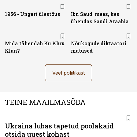
1956 - Ungari ülestõus
Ibn Saud: mees, kes
ühendas Saudi Araabia
Mida tähendab Ku Klux
Nõukogude diktaatori
Klan?
matused
Veel poliitikast
TEINE MAAILMASÕDA
Ukraina lubas tapetud poolakaid
otsida uuest kohast