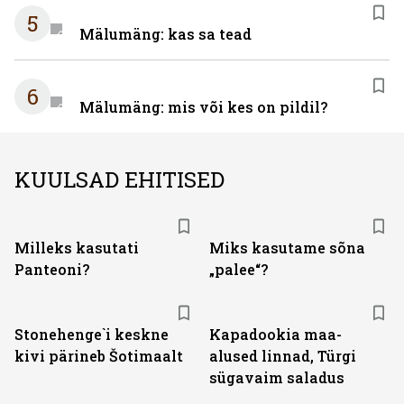
5
Mälumäng: kas sa tead
6
Mälumäng: mis või kes on pildil?
KUULSAD EHITISED
Milleks kasutati
Miks kasutame sõna
Panteoni?
„palee“?
Stonehenge`i keskne
Kapadookia maa-
kivi pärineb Šotimaalt
alused linnad, Türgi
sügavaim saladus