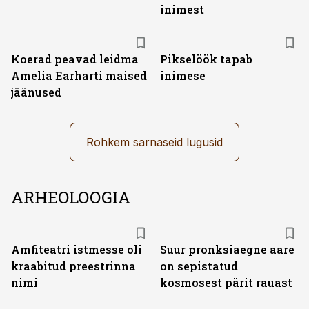
inimest
Koerad peavad leidma
Pikselöök tapab
Amelia Earharti maised
inimese
jäänused
Rohkem sarnaseid lugusid
ARHEOLOOGIA
Amfiteatri istmesse oli
Suur pronksiaegne aare
kraabitud preestrinna
on sepistatud
nimi
kosmosest pärit rauast