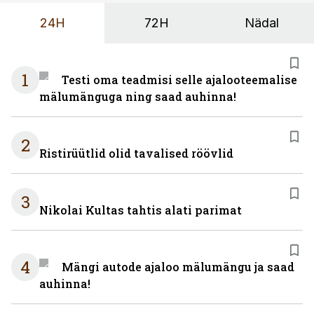
24H
72H
Nädal
1
Testi oma teadmisi selle ajalooteemalise
mälumänguga ning saad auhinna!
2
Ristirüütlid olid tavalised röövlid
3
Nikolai Kultas tahtis alati parimat
4
Mängi autode ajaloo mälumängu ja saad
auhinna!