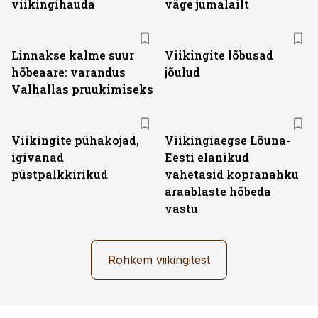
viikingihauda
väge jumalailt
Linnakse kalme suur
Viikingite lõbusad
hõbeaare: varandus
jõulud
Valhallas pruukimiseks
Viikingite pühakojad,
Viikingiaegse Lõuna-
igivanad
Eesti elanikud
püstpalkkirikud
vahetasid kopranahku
araablaste hõbeda
vastu
Rohkem viikingitest