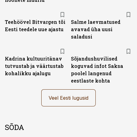
Teehöövel Bitvargen tõi
Salme laevmatused
Eesti teedele uue ajastu
avavad üha uusi
saladusi
Kadrina kultuuritänav
Sõjandushuvilised
tutvustab ja väärtustab
koguvad infot Saksa
kohalikku ajalugu
poolel langenud
eestlaste kohta
Veel Eesti lugusid
SÕDA