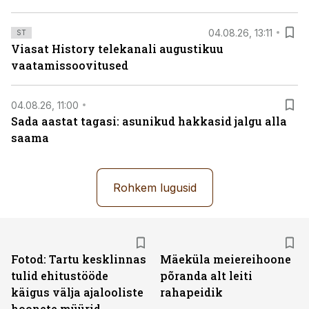
04.08.26, 13:11
ST
Viasat History telekanali augustikuu
vaatamissoovitused
04.08.26, 11:00
Sada aastat tagasi: asunikud hakkasid jalgu alla
saama
Rohkem lugusid
Fotod: Tartu kesklinnas
Mäeküla meiereihoone
tulid ehitustööde
põranda alt leiti
käigus välja ajalooliste
rahapeidik
hoonete müürid