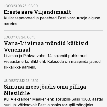
LOOD
23.08.25, 08:00
Ereste aare Viljandimaalt
Kullassepatooted ja peaehted Eesti varauusaja alguse
aaretes
LOOD
11.08.24, 06:15
Vana-Liivimaa mündid käibisid
Venemaal
Liivimaa ja Pihkva vahel 14. sajandil puhkenud
viieaastane konflikt ehk Kalasõda on maapinda jätnud
rikkalikke aardeid.
UUDISED
13.12.23, 13:19
Simuna mees jõudis oma pilliga
õllesildile
Kui Aleksander Maaker ehk Torupilli-Sass 1968. aastal
suri, jäi väidetavalt Eesti ainsaks torupillimängijaks