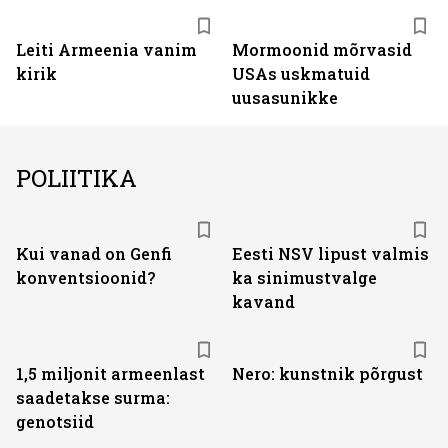
Leiti Armeenia vanim
Mormoonid mõrvasid
kirik
USAs uskmatuid
uusasunikke
POLIITIKA
Kui vanad on Genfi
Eesti NSV lipust valmis
konventsioonid?
ka sinimustvalge
kavand
1,5 miljonit armeenlast
Nero: kunstnik põrgust
saadetakse surma:
genotsiid