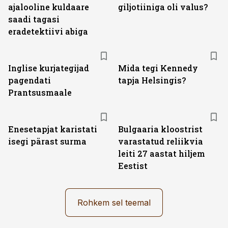
ajalooline kuldaare
giljotiiniga oli valus?
saadi tagasi
eradetektiivi abiga
Inglise kurjategijad
Mida tegi Kennedy
pagendati
tapja Helsingis?
Prantsusmaale
Enesetapjat karistati
Bulgaaria kloostrist
isegi pärast surma
varastatud reliikvia
leiti 27 aastat hiljem
Eestist
Rohkem sel teemal