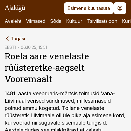
Esimene kuu tasuta
Avaleht
Viimased
Sõda
Kultuur
Tsivilisatsioon
Kuri
cebook
Tagasi
Twitter)
EESTI
06.10.25, 15:51
Roela aare venelaste
kedIn
rüüsteretke-aegselt
ail
Vooremaalt
k
1481. aasta veebruaris-märtsis toimusid Vana-
Liivimaal verised sündmused, millesarnaseid
polnud ammu kogetud. Tollane venelaste
rüüsteretk Liivimaale oli üle pika aja esimene kord,
kui võõrad nii sügavale sisemaale tungisid.
Aardeleidudes see miskipärast ei kajastu.