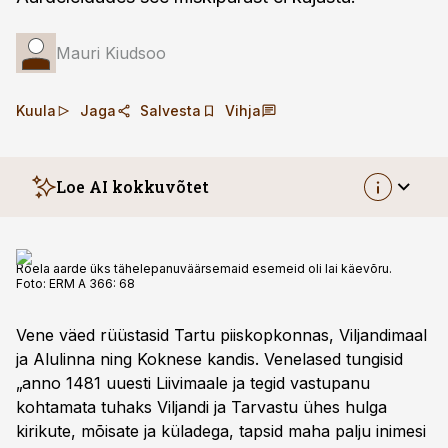
Mauri Kiudsoo
Kuula
Jaga
Salvesta
Vihja
Loe AI kokkuvõtet
Roela aarde üks tähelepanuväärsemaid esemeid oli lai käevõru.
Foto:
ERM A 366: 68
Vene väed rüüstasid Tartu piiskopkonnas, Viljandimaal
ja Alulinna ning Koknese kandis. Venelased tungisid
„anno 1481 uuesti Liivimaale ja tegid vastupanu
kohtamata tuhaks Viljandi ja Tarvastu ühes hulga
kirikute, mõisate ja küladega, tapsid maha palju inimesi