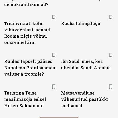
demokraatlikumad?
Triumviraat: kolm
Kuuba lühiajalugu
vihavaenlast jagasid
Rooma riigis võimu
omavahel ära
Kuidas täpselt pääses
Ibn Saud: mees, kes
Napoleon Prantsusmaa
ühendas Saudi Araabia
valitseja troonile?
Turistina Teise
Metsavendluse
maailmasõja eelsel
väheuuritud peatükk:
Hitleri Saksamaal
metsaõed