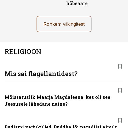
hõbeaare
Rohkem viikingitest
RELIGIOON
Mis sai flagellantidest?
Mõistatuslik Maarja Magdaleena: kes oli see
Jeesusele lähedane naine?
Budismi varjuküljed: Buddha lõi paradiisi ainult