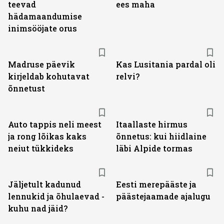
teevad
ees maha
hädamaandumise
inimsööjate orus
Madruse päevik
Kas Lusitania pardal oli
kirjeldab kohutavat
relvi?
õnnetust
Auto tappis neli meest
Itaallaste hirmus
ja rong lõikas kaks
õnnetus: kui hiidlaine
neiut tükkideks
läbi Alpide tormas
Jäljetult kadunud
Eesti merepääste ja
lennukid ja õhulaevad -
päästejaamade ajalugu
kuhu nad jäid?