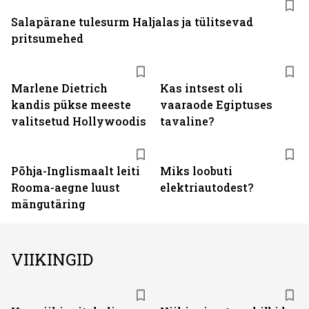
Salapärane tulesurm Haljalas ja tülitsevad
pritsumehed
Marlene Dietrich
Kas intsest oli
kandis pükse meeste
vaaraode Egiptuses
valitsetud Hollywoodis
tavaline?
Põhja-Inglismaalt leiti
Miks loobuti
Rooma-aegne luust
elektriautodest?
mängutäring
VIIKINGID