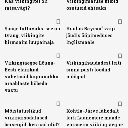
Kas viikingitel oli
Viikingimatuse kilbid
ratsavägi?
osutusid ehtsaks
Saage tuttavaks: see on
Kuulus Bayeux’ vaip
Draug, viikingite
jõudis ööpimeduses
hirmsaim luupainaja
Inglismaale
Viikingiaegse Lõuna-
Viikingihaudadest leiti
Eesti elanikud
sinna püsti löödud
vahetasid kopranahku
mõõgad
araablaste hõbeda
vastu
Mõistatuslikud
Kohtla-Järve lähedalt
viikingisõdalased
leiti Läänemere maade
bersergid: kes nad olid?
varaseim viikingiaegne