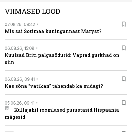
teleoperaatorite kaudu. Tutvu telekavaga:
VIIMASED LOOD
viasathistory.eu/ee
07.08.26, 09:42
Mis sai Šotimaa kuningannast Maryst?
06.08.26, 15:08
Kuulsad Briti palgasõdurid: Vaprad gurkhad on
siin
06.08.26, 09:41
Kas sõna “vatikan” tähendab ka midagi?
05.08.26, 09:41
Kullajahil roomlased purustasid Hispaania
mägesid