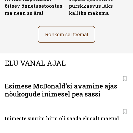
õitsev õnnetusetööstus:
purskkaevus läks
ma nean su ära!
kalliks maksma
Rohkem sel teemal
ELU VANAL AJAL
Esimese McDonaldʼsi avamine ajas
nõukogude inimesel pea sassi
Inimeste suurim hirm oli saada elusalt maetud