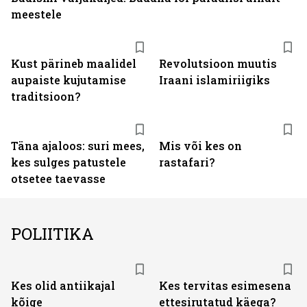
meestele
Kust pärineb maalidel
Revolutsioon muutis
aupaiste kujutamise
Iraani islamiriigiks
traditsioon?
Täna ajaloos: suri mees,
Mis või kes on
kes sulges patustele
rastafari?
otsetee taevasse
POLIITIKA
Kes olid antiikajal
Kes tervitas esimesena
kõige
ettesirutatud käega?