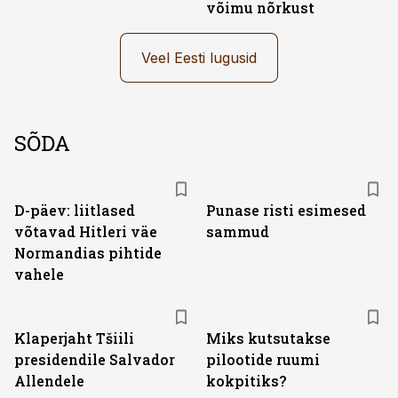
võimu nõrkust
Veel Eesti lugusid
SÕDA
D-päev: liitlased
Punase risti esimesed
võtavad Hitleri väe
sammud
Normandias pihtide
vahele
Klaperjaht Tšiili
Miks kutsutakse
presidendile Salvador
pilootide ruumi
Allendele
kokpitiks?