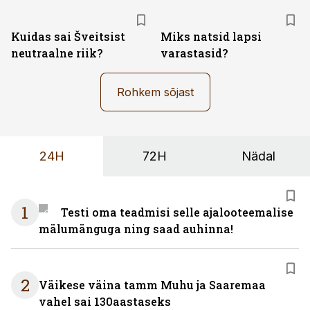
Kuidas sai Šveitsist
Miks natsid lapsi
neutraalne riik?
varastasid?
Rohkem sõjast
24H
72H
Nädal
1
Testi oma teadmisi selle ajalooteemalise
mälumänguga ning saad auhinna!
2
Väikese väina tamm Muhu ja Saaremaa
vahel sai 130aastaseks