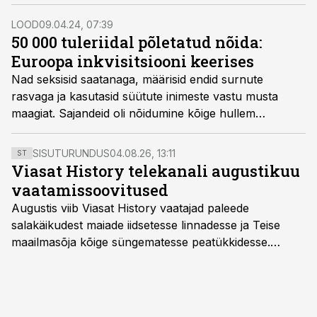
lapsed, kes otsisid nõidu kõikjalt, isegi omaendi emade
seast.
LOOD
09.04.24, 07:39
50 000 tuleriidal põletatud nõida:
Euroopa inkvisitsiooni keerises
Nad seksisid saatanaga, määrisid endid surnute
rasvaga ja kasutasid süütute inimeste vastu musta
maagiat. Sajandeid oli nõidumine kõige hullem
kuritegu, mida üks naine võis sooritada. Kui naisele
langes kahtlus nõidumises, võis ta olla üsna kindel, et
SISUTURUNDUS
04.08.26, 13:11
ST
lõpetab leekides.
Viasat History telekanali augustikuu
vaatamissoovitused
Augustis viib Viasat History vaatajad paleede
salakäikudest maiade iidsetesse linnadesse ja Teise
maailmasõja kõige süngematesse peatükkidesse.
Kuninglike dünastiate intriigid, värsked arheoloogilised
avastused ning seni nägemata kaadrid Kolmanda riigi
argielust avavad ajaloo tuntud sündmused täiesti uuest
vaatenurgast. Viasat History on saadaval kõikide Eesti