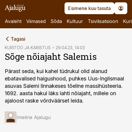
Esimene kuu tasuta
Avaleht
Viimased
Sõda
Kultuur
Tsivilisatsioon
Kuri
cebook
Tagasi
Twitter)
KURITÖÖ JA KARISTUS
29.04.23, 14:03
Sõge nõiajaht Salemis
kedIn
ail
Pärast seda, kui kahel tüdrukul olid alanud
ebatavalised haigushood, puhkes Uus-Inglismaal
k
asuvas Salemi linnakeses tõeline massihüsteeria.
1692. aasta hakul läks lahti nõiajaht, millele on
ajaloost raske võrdväärset leida.
Imeline Ajalugu