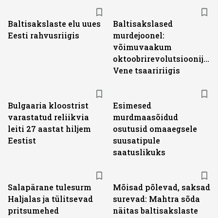
Baltisakslaste elu uues
Baltisakslased
Eesti rahvusriigis
murdejoonel:
võimuvaakum
oktoobrirevolutsioonijärg
Vene tsaaririigis
Bulgaaria kloostrist
Esimesed
varastatud reliikvia
murdmaasõidud
leiti 27 aastat hiljem
osutusid omaaegsele
Eestist
suusatipule
saatuslikuks
Salapärane tulesurm
Mõisad põlevad, saksad
Haljalas ja tülitsevad
surevad: Mahtra sõda
pritsumehed
näitas baltisakslaste