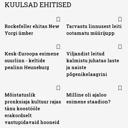
KUULSAD EHITISED
Rockefeller ehitas New
Tarvastu linnusest leiti
Yorgi ümber
ootamatu müürijupp
Kesk-Euroopa esimene
Viljandist leitud
suurlinn - keltide
kalmistu juhatas laste
pealinn Heuneburg
ja naiste
põgenikelaagrini
Mõistatuslik
Milline oli ajaloo
pronksiaja kultuur rajas
esimene staadion?
tänu koostööle
erakordselt
vastupidavaid hooneid