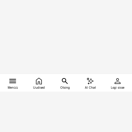
Menüü
Uudised
Otsing
AI Chat
Logi sisse
Vana-Lõuna 39/1, 19094 Tallinn
(+372) 667 0111
tellimiskeskus@aripaev.ee