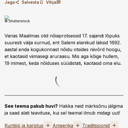
Jaga
Salvesta
Vihja
© Shutterstock
Vanas Maailmas olid nõiaprotsessid 17. sajandi lõpuks
suuresti välja surnud, ent Salemi elanikud läksid 1692.
aastal enda kogukonnast nõidu otsides niivõrd hoogu,
et kaotasid viimasegi aruraasu. Mis aga kõige hullem,
19 inimest, keda nõiduses süüdistati, kaotasid oma elu.
See teema pakub huvi?
Hakka neid märksõnu jälgima
ja saad alati teavituse, kui sel teemal ilmub midagi uut!
Kuritöö ja karistus
Ameerika
Traditsioonid