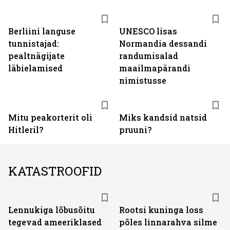
Berliini languse
UNESCO lisas
tunnistajad:
Normandia dessandi
pealtnägijate
randumisalad
läbielamised
maailmapärandi
nimistusse
Mitu peakorterit oli
Miks kandsid natsid
Hitleril?
pruuni?
KATASTROOFID
Lennukiga lõbusõitu
Rootsi kuninga loss
tegevad ameeriklased
põles linnarahva silme