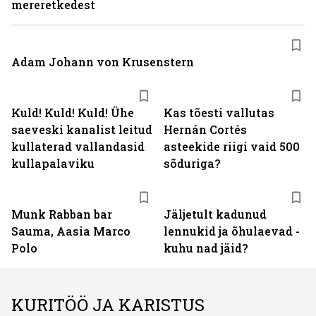
mereretkedest
Adam Johann von Krusenstern
Kuld! Kuld! Kuld! Ühe
Kas tõesti vallutas
saeveski kanalist leitud
Hernán Cortés
kullaterad vallandasid
asteekide riigi vaid 500
kullapalaviku
sõduriga?
Munk Rabban bar
Jäljetult kadunud
Sauma, Aasia Marco
lennukid ja õhulaevad -
Polo
kuhu nad jäid?
KURITÖÖ JA KARISTUS