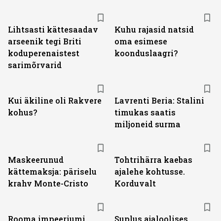
Lihtsasti kättesaadav
Kuhu rajasid natsid
arseenik tegi Briti
oma esimese
koduperenaistest
koonduslaagri?
sarimõrvarid
Kui äkiline oli Rakvere
Lavrenti Beria: Stalini
kohus?
timukas saatis
miljoneid surma
Maskeerunud
Tohtrihärra kaebas
kättemaksja: päriselu
ajalehe kohtusse.
krahv Monte-Cristo
Korduvalt
Rooma impeeriumi
Suplus ajaloolises