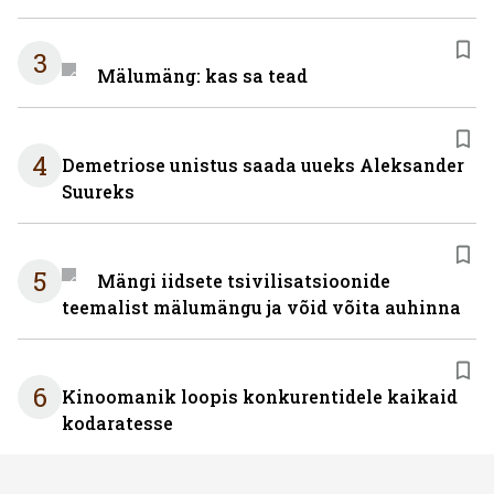
3
Mälumäng: kas sa tead
4
Demetriose unistus saada uueks Aleksander
Suureks
5
Mängi iidsete tsivilisatsioonide
teemalist mälumängu ja võid võita auhinna
6
Kinoomanik loopis konkurentidele kaikaid
kodaratesse