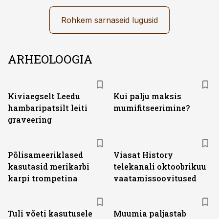
Rohkem sarnaseid lugusid
ARHEOLOOGIA
Kiviaegselt Leedu
Kui palju maksis
hambaripatsilt leiti
mumifitseerimine?
graveering
ST
Põlisameeriklased
Viasat History
kasutasid merikarbi
telekanali oktoobrikuu
karpi trompetina
vaatamissoovitused
Tuli võeti kasutusele
Muumia paljastab