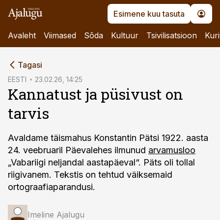
Esimene kuu tasuta
Avaleht
Viimased
Sõda
Kultuur
Tsivilisatsioon
Kuri
cebook
Tagasi
Twitter)
EESTI
23.02.26, 14:25
Kannatust ja püsivust on
kedIn
tarvis
ail
k
Avaldame täismahus Konstantin Pätsi 1922. aasta
24. veebruaril Päevalehes ilmunud
arvamusloo
„Vabariigi neljandal aastapäeval“. Päts oli tollal
riigivanem. Tekstis on tehtud väiksemaid
ortograafiaparandusi.
Imeline Ajalugu