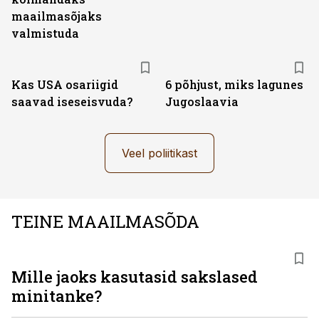
maailmasõjaks
valmistuda
Kas USA osariigid
6 põhjust, miks lagunes
saavad iseseisvuda?
Jugoslaavia
Veel poliitikast
TEINE MAAILMASÕDA
Mille jaoks kasutasid sakslased
minitanke?