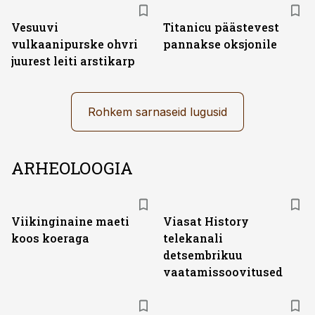
Vesuuvi
Titanicu päästevest
vulkaanipurske ohvri
pannakse oksjonile
juurest leiti arstikarp
Rohkem sarnaseid lugusid
ARHEOLOOGIA
ST
Viikinginaine maeti
Viasat History
koos koeraga
telekanali
detsembrikuu
vaatamissoovitused
ST