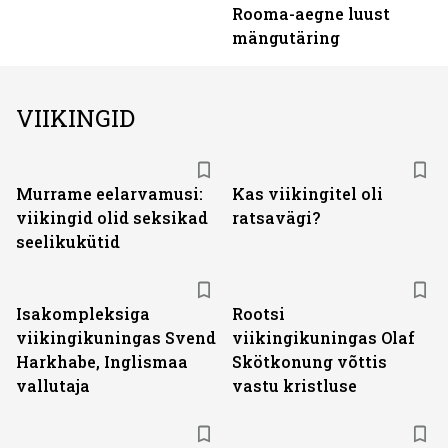
Rooma-aegne luust
mängutäring
VIIKINGID
Murrame eelarvamusi:
Kas viikingitel oli
viikingid olid seksikad
ratsavägi?
seelikukütid
Isakompleksiga
Rootsi
viikingikuningas Svend
viikingikuningas Olaf
Harkhabe, Inglismaa
Skötkonung võttis
vallutaja
vastu kristluse