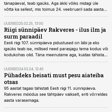
tänapäeval, teab igaüks. Aga äkki võiks midagi üle
võtta ka sellest, mis toimus 24. veebruaril sada aastat
tagasi, aastal 1926, mil peeti Eesti riigi kaheksandat
sünnipäeva.
UUDISED
25.02.25, 13:00
Riigi sünnipäev Rakveres - ilus ilm ja
surm paraadil
Eesti riigi 107. sünnipäeva pidustused on läbi ja eks
igaüks teab ise, millised need parasjagu tema kodus või
kodukohas olid. Täna meenutame aga, kuidas tähistati
riigi seitsmendat sünnipäeva sada aastat tagasi.
UUDISED
24.02.24, 12:45
Pühadeks heisati must pesu aiateiba
otsas
95 aastat tagasi tähistati Eesti riigi 11. sünnipäeva.
Rakveres möödus see tähtpäev vaikselt, eriti võrreldes
aasta varasemaga.