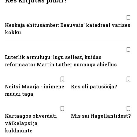
Keskaja ehitusämber: Beauvais’ katedraal varises
kokku
Luterlik armulugu: lugu sellest, kuidas
reformaator Martin Luther nunnaga abiellus
Neitsi Maarja - inimene
Kes oli patusööja?
müüdi taga
Kartaagos ohverdati
Mis sai flagellantidest?
väikelapsi ja
kuldmünte