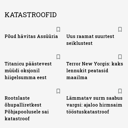
KATASTROOFID
Põud hävitas Assüüria
Uus raamat suurtest
seiklustest
Titanicu päästevest
Terror New Yorgis: kaks
müüdi oksjonil
lennukit peatasid
hiigelsumma eest
maailma
Rootslaste
Lämmatav surm saabus
õhupalliretkest
vargsi: ajaloo hirmsaim
Põhjapoolusele sai
tööstuskatastroof
katastroof