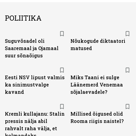
POLIITIKA
Suguvõsadel oli
Nõukogude diktaatori
Saaremaal ja Ojamaal
matused
suur sõnaõigus
Eesti NSV lipust valmis
Miks Taani ei sulge
ka sinimustvalge
Läänemerd Venemaa
kavand
sõjalaevadele?
Kremli kullajanu: Stalin
Millised õigused olid
pressis nälja abil
Rooma riigis naistel?
rahvalt raha välja, et
kolmandaks