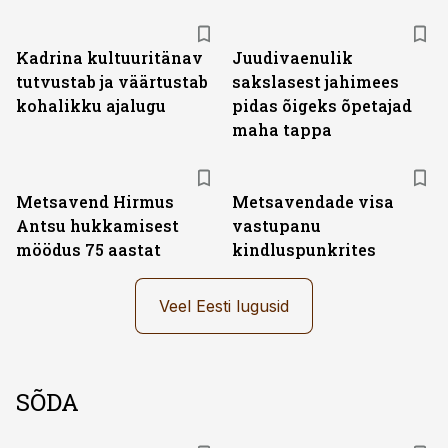
Kadrina kultuuritänav
Juudivaenulik
tutvustab ja väärtustab
sakslasest jahimees
kohalikku ajalugu
pidas õigeks õpetajad
maha tappa
Metsavend Hirmus
Metsavendade visa
Antsu hukkamisest
vastupanu
möödus 75 aastat
kindluspunkrites
Veel Eesti lugusid
SÕDA