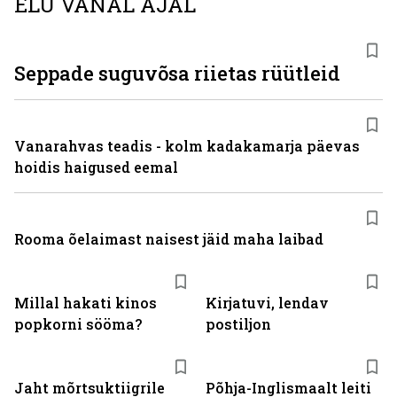
ELU VANAL AJAL
Seppade suguvõsa riietas rüütleid
Vanarahvas teadis - kolm kadakamarja päevas
hoidis haigused eemal
Rooma õelaimast naisest jäid maha laibad
Millal hakati kinos
Kirjatuvi, lendav
popkorni sööma?
postiljon
Jaht mõrtsuktiigrile
Põhja-Inglismaalt leiti