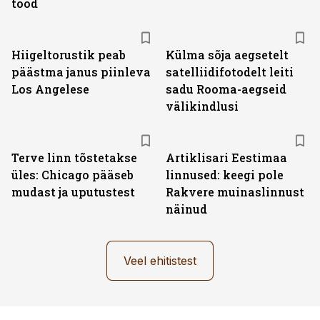
tööd
Hiigeltorustik peab
Külma sõja aegsetelt
päästma janus piinleva
satelliidifotodelt leiti
Los Angelese
sadu Rooma-aegseid
välikindlusi
Terve linn tõstetakse
Artiklisari Eestimaa
üles: Chicago pääseb
linnused: keegi pole
mudast ja uputustest
Rakvere muinaslinnust
näinud
Veel ehitistest