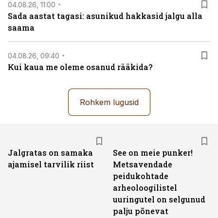
04.08.26, 11:00
Sada aastat tagasi: asunikud hakkasid jalgu alla
saama
04.08.26, 09:40
Kui kaua me oleme osanud rääkida?
Rohkem lugusid
Jalgratas on samaka
See on meie punker!
ajamisel tarvilik riist
Metsavendade
peidukohtade
arheoloogilistel
uuringutel on selgunud
palju põnevat