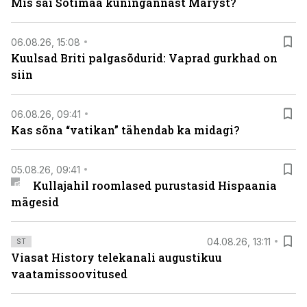
Mis sai Šotimaa kuningannast Maryst?
06.08.26, 15:08
Kuulsad Briti palgasõdurid: Vaprad gurkhad on
siin
06.08.26, 09:41
Kas sõna “vatikan” tähendab ka midagi?
05.08.26, 09:41
Kullajahil roomlased purustasid Hispaania
mägesid
04.08.26, 13:11
ST
Viasat History telekanali augustikuu
vaatamissoovitused