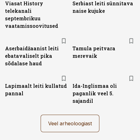
Viasat History
Serbiast leiti sünnitava
telekanali
naise kujuke
septembrikuu
vaatamissoovitused
Aserbaidžaanist leiti
Tamula peitvara
ebatavaliselt pika
merevaik
sõdalase haud
Lapimaalt leiti kullatud
Ida-Inglismaa oli
pannal
paganlik veel 5.
sajandil
Veel arheoloogiast