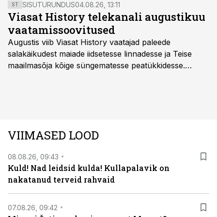
SISUTURUNDUS
04.08.26, 13:11
ST
Viasat History telekanali augustikuu
vaatamissoovitused
Augustis viib Viasat History vaatajad paleede
salakäikudest maiade iidsetesse linnadesse ja Teise
maailmasõja kõige süngematesse peatükkidesse.
Kuninglike dünastiate intriigid, värsked arheoloogilised
avastused ning seni nägemata kaadrid Kolmanda riigi
argielust avavad ajaloo tuntud sündmused täiesti uuest
vaatenurgast. Viasat History on saadaval kõikide Eesti
teleoperaatorite kaudu. Tutvu telekavaga:
VIIMASED LOOD
viasathistory.eu/ee
08.08.26, 09:43
Kuld! Nad leidsid kulda! Kullapalavik on
nakatanud terveid rahvaid
07.08.26, 09:42