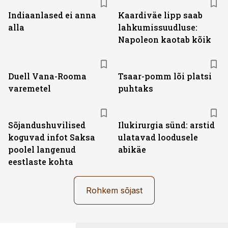
Indiaanlased ei anna
Kaardiväe lipp saab
alla
lahkumissuudluse:
Napoleon kaotab kõik
Duell Vana-Rooma
Tsaar-pomm lõi platsi
varemetel
puhtaks
Sõjandushuvilised
Ilukirurgia sünd: arstid
koguvad infot Saksa
ulatavad loodusele
poolel langenud
abikäe
eestlaste kohta
Rohkem sõjast