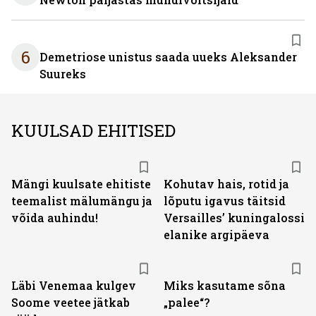
6
Demetriose unistus saada uueks Aleksander
Suureks
KUULSAD EHITISED
Mängi kuulsate ehitiste
Kohutav hais, rotid ja
teemalist mälumängu ja
lõputu igavus täitsid
võida auhindu!
Versailles’ kuningalossi
elanike argipäeva
Läbi Venemaa kulgev
Miks kasutame sõna
Soome veetee jätkab
„palee“?