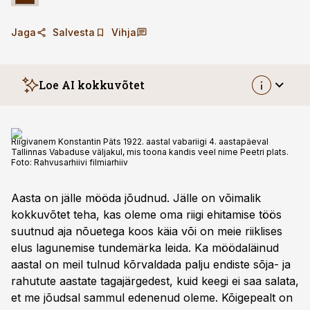
Jaga
Salvesta
Vihja
Loe AI kokkuvõtet
Riigivanem Konstantin Päts 1922. aastal vabariigi 4. aastapäeval
Tallinnas Vabaduse väljakul, mis toona kandis veel nime Peetri plats.
Foto:
Rahvusarhiivi filmiarhiiv
Aasta on jälle mööda jõudnud. Jälle on võimalik
kokkuvõtet teha, kas oleme oma riigi ehitamise töös
suutnud aja nõuetega koos käia või on meie riiklises
elus lagunemise tundemärka leida. Ka möödaläinud
aastal on meil tulnud kõrvaldada palju endiste sõja- ja
rahutute aastate tagajärgedest, kuid keegi ei saa salata,
et me jõudsal sammul edenenud oleme. Kõigepealt on