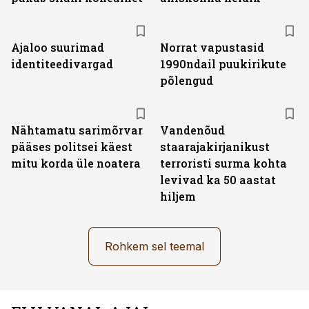
Ajaloo suurimad
Norrat vapustasid
identiteedivargad
1990ndail puukirikute
põlengud
Nähtamatu sarimõrvar
Vandenõud
pääses politsei käest
staarajakirjanikust
mitu korda üle noatera
terroristi surma kohta
levivad ka 50 aastat
hiljem
Rohkem sel teemal