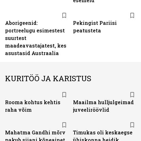
esemeid
Aborigeenid:
Pekingist Pariisi
portreelugu esimestest
peatusteta
suurtest
maadeavastajatest, kes
asustasid Austraalia
KURITÖÖ JA KARISTUS
Rooma kohtus kehtis
Maailma hulljulgeimad
raha võim
juveeliröövlid
Mahatma Gandhi mõrv
Timukas oli keskaegse
pakub siiani kõneainet
ühiskonna heidik