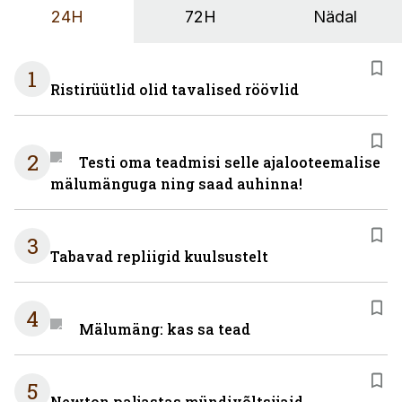
24H
72H
Nädal
1
Ristirüütlid olid tavalised röövlid
2
Testi oma teadmisi selle ajalooteemalise
mälumänguga ning saad auhinna!
3
Tabavad repliigid kuulsustelt
4
Mälumäng: kas sa tead
5
Newton paljastas mündivõltsijaid