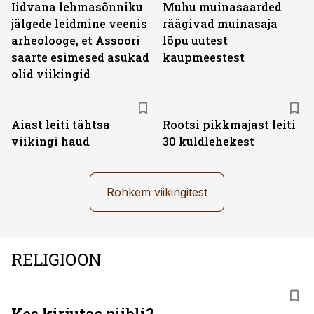
Iidvana lehmasõnniku
Muhu muinasaarded
jälgede leidmine veenis
räägivad muinasaja
arheolooge, et Assoori
lõpu uutest
saarte esimesed asukad
kaupmeestest
olid viikingid
Aiast leiti tähtsa
Rootsi pikkmajast leiti
viikingi haud
30 kuldlehekest
Rohkem viikingitest
RELIGIOON
Kes kirjutas piibli?