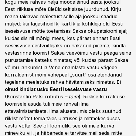
kogu meie rahvas nelja möödaläinud aasta jooksul
Eesti riikluse mõte üleüldiselt sisse juurdunud. Kirju
reana täidavad mälestust selle aja jooksul saadud
muljed: kui tagasihoidlik, kartlik ja kõhkleja oldi Eesti
iseseisvuse mõtte toetamises Saksa okupatsiooni ajal;
kuidas siis nii mõnigi mees, kes pärast ennast Eesti
iseseisvuse eestvõitlejaks on hakanud pidama, kindla
vastasrinna loomist Saksa väevõimu vastu peaga seina
purustamise katseks nimetas; või kuidas pärast Saksa
võimu lahkumist ja Vene enamlaste vastu vägede
korraldamist mõni vahepeal „suurt“ osa etendanud
tegelane meeletuks rahva hävitamiseks nimetas.
Ei
olnud kindlat usku Eesti iseseisvuse vastu
(Konstantin Pätsi rõhutus
– toim
). Riiklise korralduse
loomisele asuda tuli meie rahval ilma
ettevalmistamiseta, ilma aluseta, mis oleks suutnud
riiklist mõtet tema täies ulatuses ja mitmekesiduses
vastu võtta. See oli loomulik, see oli meie kurva
mineviku vili, ja häbeneda ei tarvitse meil seda mitte