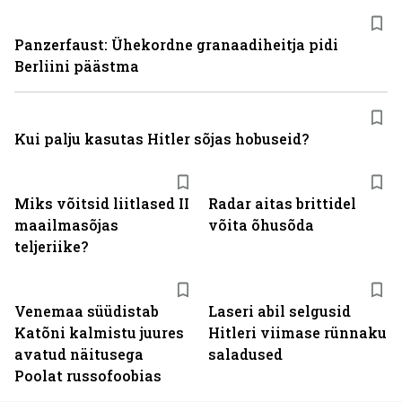
Panzerfaust: Ühekordne granaadiheitja pidi
Berliini päästma
Kui palju kasutas Hitler sõjas hobuseid?
Miks võitsid liitlased II
Radar aitas brittidel
maailmasõjas
võita õhusõda
teljeriike?
Venemaa süüdistab
Laseri abil selgusid
Katõni kalmistu juures
Hitleri viimase rünnaku
avatud näitusega
saladused
Poolat russofoobias