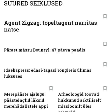
SUURED SEIKLUSED
Agent Zigzag: topeltagent narritas
natse
Pärast mässu Bountyl: 47 päeva paadis
Idaekspress: edasi-tagasi rongireis ülimas
luksuses
Merepääste ajalugu:
Arheoloogid toovad
päästeinglid läksid
hukkunud arktiliselt
merehädalistele appi
missioonilt üles