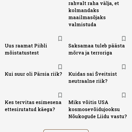
rahvalt raha välja, et
kolmandaks
maailmasõjaks
valmistuda
Uus raamat Piibli
Saksamaa tuleb päästa
mõistatustest
mõrva ja terroriga
Kui suur oli Pärsia riik?
Kuidas sai Šveitsist
neutraalne riik?
Kes tervitas esimesena
Miks võitis USA
ettesirutatud käega?
kosmosevõidujooksu
Nõukogude Liidu vastu?