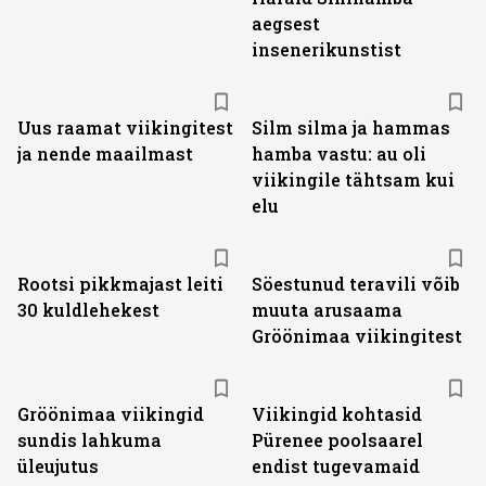
aegsest
insenerikunstist
Uus raamat viikingitest
Silm silma ja hammas
ja nende maailmast
hamba vastu: au oli
viikingile tähtsam kui
elu
Rootsi pikkmajast leiti
Söestunud teravili võib
30 kuldlehekest
muuta arusaama
Gröönimaa viikingitest
Gröönimaa viikingid
Viikingid kohtasid
sundis lahkuma
Pürenee poolsaarel
üleujutus
endist tugevamaid