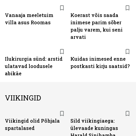
Vanaaja meeletuim
Koerast võis saada
villa asus Roomas
inimese parim sõber
palju varem, kui seni
arvati
Ilukirurgia sünd: arstid
Kuidas inimesed enne
ulatavad loodusele
postkasti kirju saatsid?
abikäe
VIIKINGID
Viikingid olid Põhjala
Sild viikingiaega:
spartalased
ülevaade kuningas
Harald Sinihamba