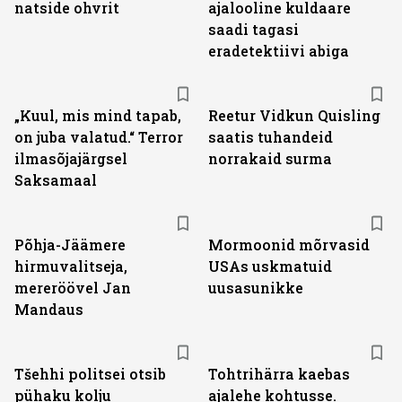
natside ohvrit
ajalooline kuldaare
saadi tagasi
eradetektiivi abiga
„Kuul, mis mind tapab,
Reetur Vidkun Quisling
on juba valatud.“ Terror
saatis tuhandeid
ilmasõjajärgsel
norrakaid surma
Saksamaal
Põhja-Jäämere
Mormoonid mõrvasid
hirmuvalitseja,
USAs uskmatuid
mereröövel Jan
uusasunikke
Mandaus
Tšehhi politsei otsib
Tohtrihärra kaebas
pühaku kolju
ajalehe kohtusse.