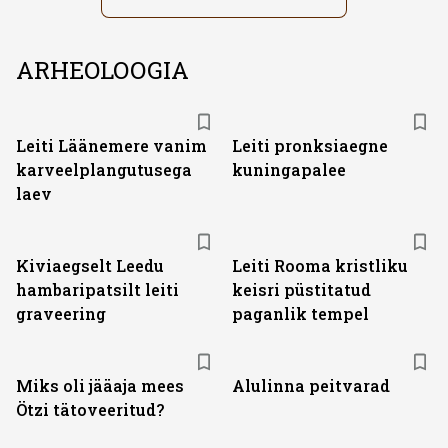
ARHEOLOOGIA
Leiti Läänemere vanim
Leiti pronksiaegne
karveelplangutusega
kuningapalee
laev
Kiviaegselt Leedu
Leiti Rooma kristliku
hambaripatsilt leiti
keisri püstitatud
graveering
paganlik tempel
Miks oli jääaja mees
Alulinna peitvarad
Ötzi tätoveeritud?