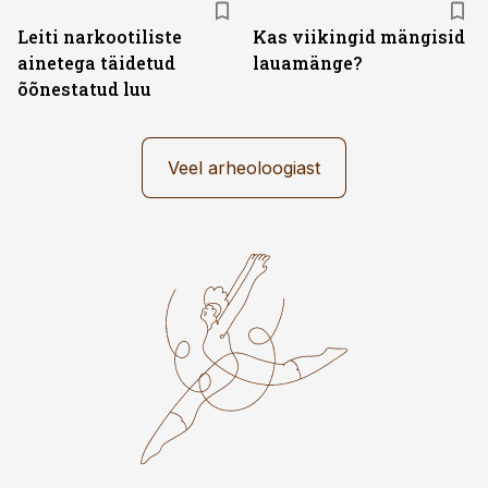
Leiti narkootiliste
Kas viikingid mängisid
ainetega täidetud
lauamänge?
õõnestatud luu
Veel arheoloogiast