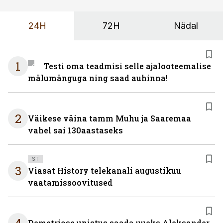
24H
72H
Nädal
1
Testi oma teadmisi selle ajalooteemalise
mälumänguga ning saad auhinna!
2
Väikese väina tamm Muhu ja Saaremaa
vahel sai 130aastaseks
ST
3
Viasat History telekanali augustikuu
vaatamissoovitused
Demetriose unistus saada uueks Aleksander