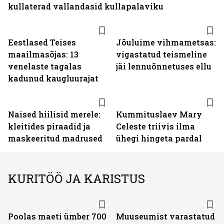
kullaterad vallandasid kullapalaviku
Eestlased Teises
Jõuluime vihmametsas:
maailmasõjas: 13
vigastatud teismeline
venelaste tagalas
jäi lennuõnnetuses ellu
kadunud kaugluurajat
Naised hiilisid merele:
Kummituslaev Mary
kleitides piraadid ja
Celeste triivis ilma
maskeeritud madrused
ühegi hingeta pardal
KURITÖÖ JA KARISTUS
Poolas maeti ümber 700
Muuseumist varastatud