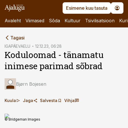
Esimene kuu tasuta
Avaleht
Viimased
Sõda
Kultuur
Tsivilisatsioon
Kuri
cebook
Tagasi
Twitter)
IGAPÄEVAELU
12.12.23, 06:28
Koduloomad - tänamatu
kedIn
inimese parimad sõbrad
ail
k
Bjørn Bojesen
Kuula
Jaga
Salvesta
Vihja
© Bridgeman Images