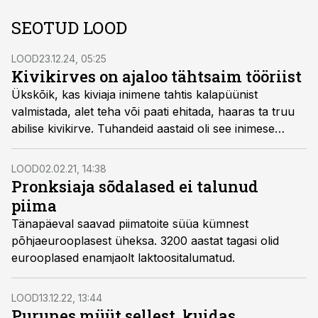
SEOTUD LOOD
LOOD
23.12.24, 05:25
Kivikirves on ajaloo tähtsaim tööriist
Ükskõik, kas kiviaja inimene tahtis kalapüünist
valmistada, alet teha või paati ehitada, haaras ta truu
abilise kivikirve. Tuhandeid aastaid oli see inimese
parim tööriist.
LOOD
02.02.21, 14:38
Pronksiaja sõdalased ei talunud
piima
Tänapäeval saavad piimatoite süüa kümnest
põhjaeurooplasest üheksa. 3200 aastat tagasi olid
eurooplased enamjaolt laktoositalumatud.
LOOD
13.12.22, 13:44
Purunes müüt sellest, kuidas