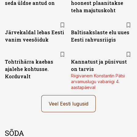
seda üldse antud on
hoonest plaanitakse
teha majutuskoht
Järvekaldal lebas Eesti
Baltisakslaste elu uues
vanim veesõiduk
Eesti rahvusriigis
Tohtrihärra kaebas
Kannatust ja püsivust
ajalehe kohtusse.
on tarvis
Korduvalt
Riigivanem Konstantin Pätsi
arvamuslugu vabariigi 4.
aastapäeval
Veel Eesti lugusid
SÕDA