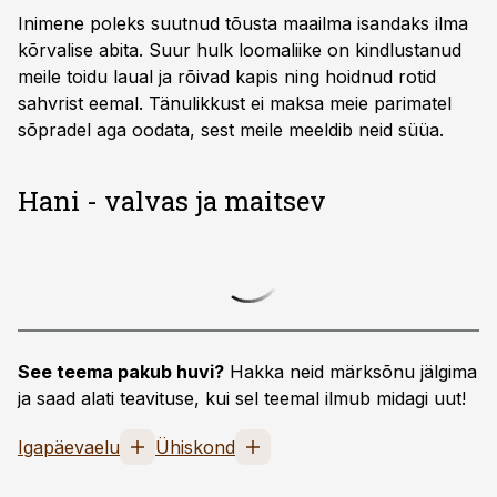
Inimene poleks suutnud tõusta maailma isandaks ilma
kõrvalise abita. Suur hulk loomaliike on kindlustanud
meile toidu laual ja rõivad kapis ning hoidnud rotid
sahvrist eemal. Tänulikkust ei maksa meie parimatel
sõpradel aga oodata, sest meile meeldib neid süüa.
Hani - valvas ja maitsev
See teema pakub huvi?
Hakka neid märksõnu jälgima
ja saad alati teavituse, kui sel teemal ilmub midagi uut!
Igapäevaelu
Ühiskond