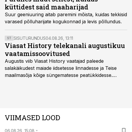
küttidest said maaharijad
Suur geeniuuring aitab paremini mõista, kuidas tekkisid
varased põlluharijate kogukonnad ja levis põllundus.
SISUTURUNDUS
04.08.26, 13:11
ST
Viasat History telekanali augustikuu
vaatamissoovitused
Augustis viib Viasat History vaatajad paleede
salakäikudest maiade iidsetesse linnadesse ja Teise
maailmasõja kõige süngematesse peatükkidesse.
Kuninglike dünastiate intriigid, värsked arheoloogilised
avastused ning seni nägemata kaadrid Kolmanda riigi
argielust avavad ajaloo tuntud sündmused täiesti uuest
vaatenurgast. Viasat History on saadaval kõikide Eesti
teleoperaatorite kaudu. Tutvu telekavaga:
VIIMASED LOOD
viasathistory.eu/ee
06.08.26, 15:08