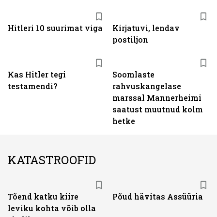
Hitleri 10 suurimat viga
Kirjatuvi, lendav
postiljon
Kas Hitler tegi
Soomlaste
testamendi?
rahvuskangelase
marssal Mannerheimi
saatust muutnud kolm
hetke
KATASTROOFID
Tõend katku kiire
Põud hävitas Assüüria
leviku kohta võib olla