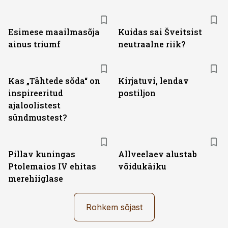
Esimese maailmasõja
Kuidas sai Šveitsist
ainus triumf
neutraalne riik?
Kas „Tähtede sõda“ on
Kirjatuvi, lendav
inspireeritud
postiljon
ajaloolistest
sündmustest?
Pillav kuningas
Allveelaev alustab
Ptolemaios IV ehitas
võidukäiku
merehiiglase
Rohkem sõjast