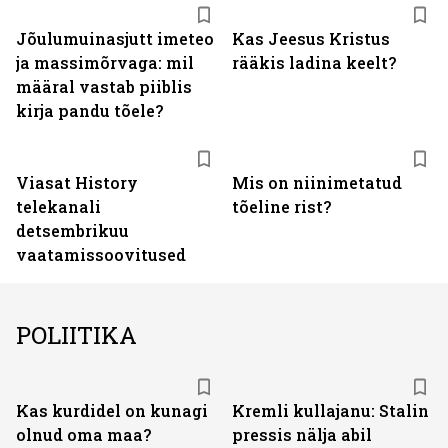
Jõulumuinasjutt imeteo
Kas Jeesus Kristus
ja massimõrvaga: mil
rääkis ladina keelt?
määral vastab piiblis
kirja pandu tõele?
ST
Viasat History
Mis on niinimetatud
telekanali
tõeline rist?
detsembrikuu
vaatamissoovitused
POLIITIKA
Kas kurdidel on kunagi
Kremli kullajanu: Stalin
olnud oma maa?
pressis nälja abil