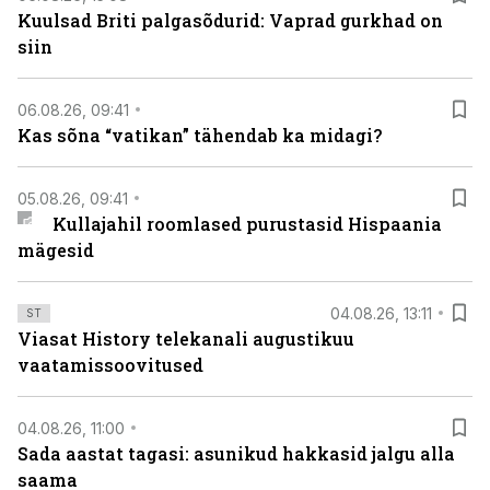
Kuulsad Briti palgasõdurid: Vaprad gurkhad on
siin
06.08.26, 09:41
Kas sõna “vatikan” tähendab ka midagi?
05.08.26, 09:41
Kullajahil roomlased purustasid Hispaania
mägesid
04.08.26, 13:11
ST
Viasat History telekanali augustikuu
vaatamissoovitused
04.08.26, 11:00
Sada aastat tagasi: asunikud hakkasid jalgu alla
saama