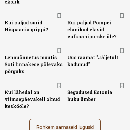
ekslik
Kui paljud surid
Kui paljud Pompei
Hispaania grippi?
elanikud elasid
vulkaanipurske üle?
Lennuõnnetus muutis
Uus raamat "Jäljetult
Šoti linnakese põlevaks
kadunud"
põrguks
Kui lähedal on
Segadused Estonia
viimsepäevakell olnud
huku ümber
keskööle?
Rohkem sarnaseid lugusid