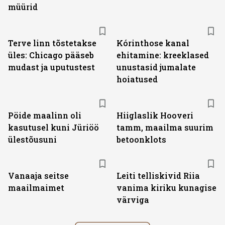
müürid
Terve linn tõstetakse
Kórinthose kanal
üles: Chicago pääseb
ehitamine: kreeklased
mudast ja uputustest
unustasid jumalate
hoiatused
Pöide maalinn oli
Hiiglaslik Hooveri
kasutusel kuni Jüriöö
tamm, maailma suurim
ülestõusuni
betoonklots
Vanaaja seitse
Leiti telliskivid Riia
maailmaimet
vanima kiriku kunagise
värviga