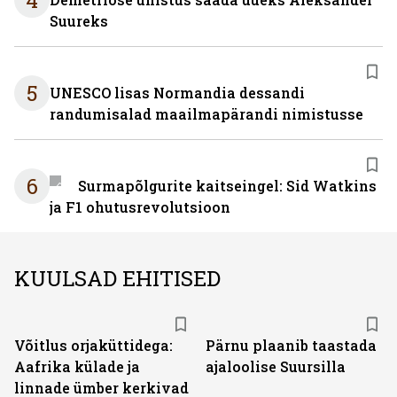
4
Suureks
5
UNESCO lisas Normandia dessandi
randumisalad maailmapärandi nimistusse
6
Surmapõlgurite kaitseingel: Sid Watkins
ja F1 ohutusrevolutsioon
KUULSAD EHITISED
Võitlus orjaküttidega:
Pärnu plaanib taastada
Aafrika külade ja
ajaloolise Suursilla
linnade ümber kerkivad