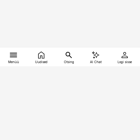
Menüü
Uudised
Otsing
AI Chat
Logi sisse
Vana-Lõuna 39/1, 19094 Tallinn
(+372) 667 0111
tellimiskeskus@aripaev.ee
Telli Imeline Ajalugu
Uudiskiri
Reklaam
Firmast