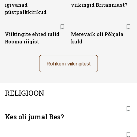
igivanad
viikingid Britanniast?
püstpalkkirikud
Viikingite ehted tulid
Merevaik oli Põhjala
Rooma riigist
kuld
Rohkem viikingitest
RELIGIOON
Kes oli jumal Bes?