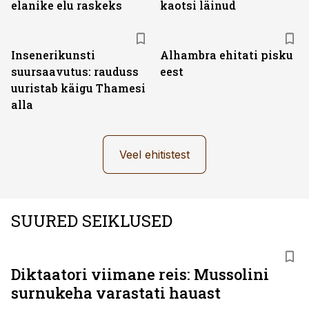
elanike elu raskeks
kaotsi läinud
Insenerikunsti
Alhambra ehitati pisku
suursaavutus: rauduss
eest
uuristab käigu Thamesi
alla
Veel ehitistest
SUURED SEIKLUSED
Diktaatori viimane reis: Mussolini
surnukeha varastati hauast