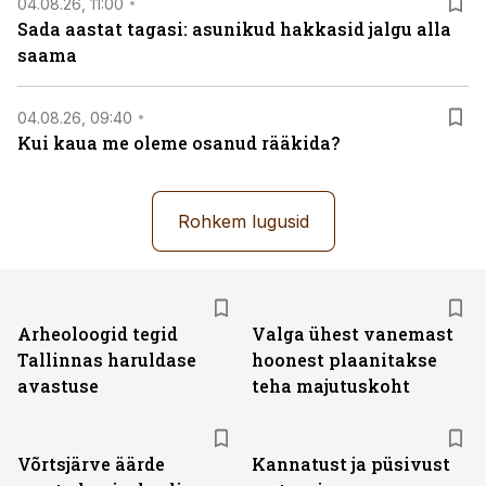
04.08.26, 11:00
Sada aastat tagasi: asunikud hakkasid jalgu alla
saama
04.08.26, 09:40
Kui kaua me oleme osanud rääkida?
Rohkem lugusid
Arheoloogid tegid
Valga ühest vanemast
Tallinnas haruldase
hoonest plaanitakse
avastuse
teha majutuskoht
Võrtsjärve äärde
Kannatust ja püsivust