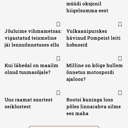
müüdi oksjonil
hiigelsumma eest
Jõuluime vihmametsas:
Vulkaanipurskes
vigastatud teismeline
hävinud Pompeist leiti
jäi lennuõnnetuses ellu
hobuseid
Kui lähedal on maailm
Milline on kõige hullem
olnud tuumasõjale?
õnnetus motospordi
ajaloos?
Uus raamat suurtest
Rootsi kuninga loss
seiklustest
põles linnarahva silme
ees maha