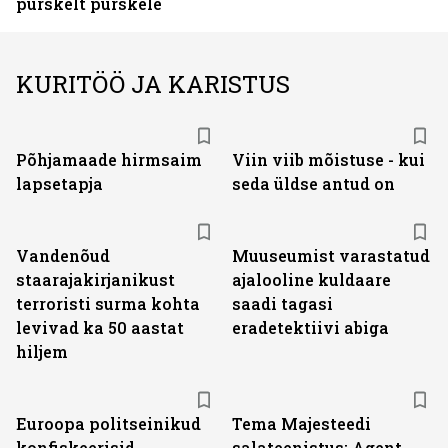
purskelt purskele
KURITÖÖ JA KARISTUS
Põhjamaade hirmsaim
Viin viib mõistuse - kui
lapsetapja
seda üldse antud on
Vandenõud
Muuseumist varastatud
staarajakirjanikust
ajalooline kuldaare
terroristi surma kohta
saadi tagasi
levivad ka 50 aastat
eradetektiivi abiga
hiljem
Euroopa politseinikud
Tema Majesteedi
konfiskeerisid
salateenistus: Agent