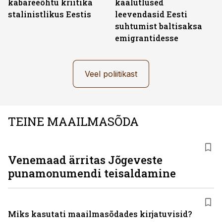
kabareeõhtu kriitika
kaalutlused
stalinistlikus Eestis
leevendasid Eesti
suhtumist baltisaksa
emigrantidesse
Veel poliitikast
TEINE MAAILMASÕDA
Venemaad ärritas Jõgeveste
punamonumendi teisaldamine
Miks kasutati maailmasõdades kirjatuvisid?