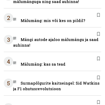
mälumänguga ning saad auhinna!
2
Mälumäng: mis või kes on pildil?
3
Mängi autode ajaloo mälumängu ja saad
auhinna!
4
Mälumäng: kas sa tead
5
Surmapõlgurite kaitseingel: Sid Watkins
ja F1 ohutusrevolutsioon