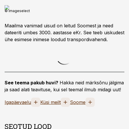
© Imageselect
Maailma vanimad uisud on leitud Soomest ja need
dateeriti umbes 3000. aastasse eKr. See teeb uiskudest
ühe esimese ­inimese loodud transpordivahendi.
See teema pakub huvi?
Hakka neid märksõnu jälgima
ja saad alati teavituse, kui sel teemal ilmub midagi uut!
Igapäevaelu
Küsi meilt
Soome
SEOTUD LOOD