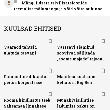
6
Mängi iidsete tsivilisatsioonide
teemalist mälumängu ja võid võita auhinna
KUULSAD EHITISED
Vaaraod tahtsid
Varssavi elanikud
ulatuda taevani
soovivad säilitada
„soome majade“ rajooni
Paranoiline diktaator
Maailma kuulsaim
peitus kõrgustesse
kellatorn Big Ben
Rooma kindlustus teeb
Munakivisillutise
Saksamaa linnakese
ladumise oskus on