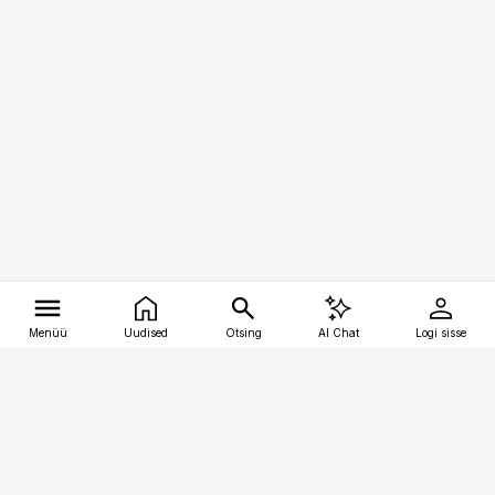
Menüü
Uudised
Otsing
AI Chat
Logi sisse
Vana-Lõuna 39/1, 19094 Tallinn
(+372) 667 0111