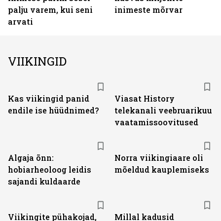
palju varem, kui seni
inimeste mõrvar
arvati
VIIKINGID
ST
Kas viikingid panid
Viasat History
endile ise hüüdnimed?
telekanali veebruarikuu
vaatamissoovitused
Algaja õnn:
Norra viikingiaare oli
hobiarheoloog leidis
mõeldud kauplemiseks
sajandi kuldaarde
Viikingite pühakojad,
Millal kadusid