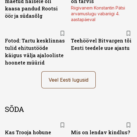
maetud naisele oli
on tarvis
kaasa pandud Rootsi
Riigivanem Konstantin Pätsi
arvamuslugu vabariigi 4.
öör ja südasõlg
aastapäeval
Fotod: Tartu kesklinnas
Teehöövel Bitvargen tõi
tulid ehitustööde
Eesti teedele uue ajastu
käigus välja ajalooliste
hoonete müürid
Veel Eesti lugusid
SÕDA
Kas Trooja hobune
Mis on lendav kindlus?