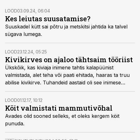
LOOD
03.09.24, 06:04
Kes leiutas suusatamise?
Suuskadel kütt sai põtru ja metskitsi jahtida ka talvel
sügava lumega.
LOOD
23.12.24, 05:25
Kivikirves on ajaloo tähtsaim tööriist
Ükskõik, kas kiviaja inimene tahtis kalapüünist
valmistada, alet teha või paati ehitada, haaras ta truu
abilise kivikirve. Tuhandeid aastaid oli see inimese
parim tööriist.
LOOD
01.12.17, 10:12
Köit valmistati mammutivõhal
Avades olid sooned selleks, et oleks kergem köit
punuda.