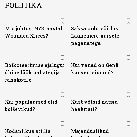
POLIITIKA
Mis juhtus 1973. aastal
Saksa ordu võitlus
Wounded Knees?
Läänemere-äärsete
paganatega
Boikoteerimise ajalugu:
Kui vanad on Genfi
ühine löök pahategija
konventsioonid?
rahakotile
Kui populaarsed olid
Kust võtsid natsid
bolševikud?
haakristi?
Kodanlikus stiilis
Majanduslikud