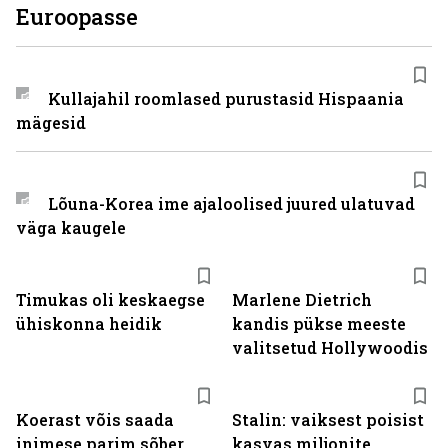
Euroopasse
Kullajahil roomlased purustasid Hispaania
mägesid
Lõuna-Korea ime ajaloolised juured ulatuvad
väga kaugele
Timukas oli keskaegse
Marlene Dietrich
ühiskonna heidik
kandis pükse meeste
valitsetud Hollywoodis
Koerast võis saada
Stalin: vaiksest poisist
inimese parim sõber
kasvas miljonite