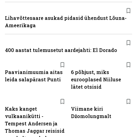
Lihavõttesaare asukad pidasid ühendust Lõuna-
Ameerikaga
400 aastat tulemusetut aardejahti: El Dorado
Paavianimuumia aitas
6 põhjust, miks
leida salapärast Punti
eurooplased Niiluse
lätet otsisid
Kaks kanget
Viimane kiri
vulkaanikütti -
Džomolungmalt
Tempest Andersen ja
Thomas Jaggar reisisid