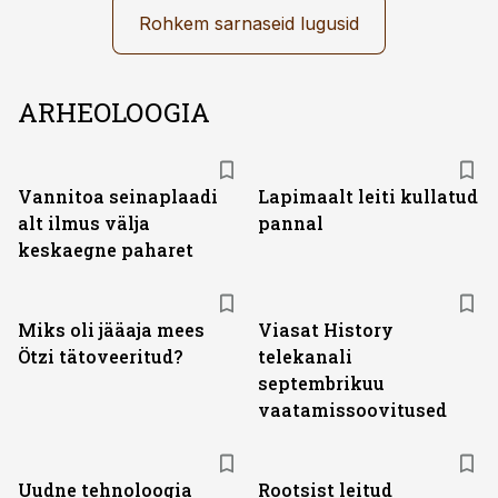
Rohkem sarnaseid lugusid
ARHEOLOOGIA
Vannitoa seinaplaadi
Lapimaalt leiti kullatud
alt ilmus välja
pannal
keskaegne paharet
ST
Miks oli jääaja mees
Viasat History
Ötzi tätoveeritud?
telekanali
septembrikuu
vaatamissoovitused
Uudne tehnoloogia
Rootsist leitud