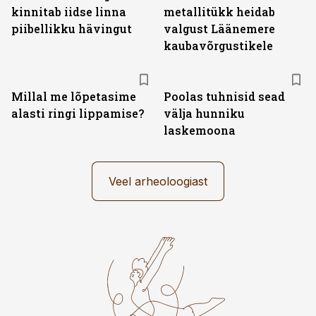
kinnitab iidse linna
metallitükk heidab
piibellikku hävingut
valgust Läänemere
kaubavõrgustikele
Millal me lõpetasime
Poolas tuhnisid sead
alasti ringi lippamise?
välja hunniku
laskemoona
Veel arheoloogiast