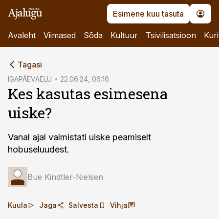
Esimene kuu tasuta
Avaleht
Viimased
Sõda
Kultuur
Tsivilisatsioon
Kuri
cebook
Tagasi
Twitter)
IGAPÄEVAELU
22.06.24, 06:16
Kes kasutas esimesena
kedIn
uiske?
ail
k
Vanal ajal valmistati uiske peamiselt
hobuseluudest.
Bue Kindtler-Nielsen
Kuula
Jaga
Salvesta
Vihja