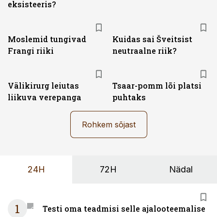
eksisteeris?
Moslemid tungivad
Kuidas sai Šveitsist
Frangi riiki
neutraalne riik?
Välikirurg leiutas
Tsaar-pomm lõi platsi
liikuva verepanga
puhtaks
Rohkem sõjast
24H
72H
Nädal
1
Testi oma teadmisi selle ajalooteemalise