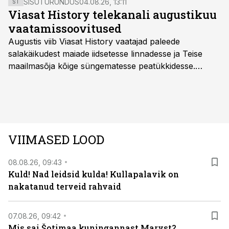
SISUTURUNDUS
04.08.26, 13:11
ST
Viasat History telekanali augustikuu
vaatamissoovitused
Augustis viib Viasat History vaatajad paleede
salakäikudest maiade iidsetesse linnadesse ja Teise
maailmasõja kõige süngematesse peatükkidesse.
Kuninglike dünastiate intriigid, värsked arheoloogilised
avastused ning seni nägemata kaadrid Kolmanda riigi
argielust avavad ajaloo tuntud sündmused täiesti uuest
vaatenurgast. Viasat History on saadaval kõikide Eesti
teleoperaatorite kaudu. Tutvu telekavaga:
VIIMASED LOOD
viasathistory.eu/ee
08.08.26, 09:43
Kuld! Nad leidsid kulda! Kullapalavik on
nakatanud terveid rahvaid
07.08.26, 09:42
Mis sai Šotimaa kuningannast Maryst?