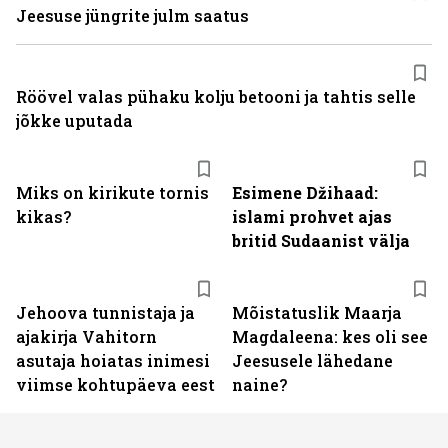
Jeesuse jüngrite julm saatus
Röövel valas pühaku kolju betooni ja tahtis selle
jõkke uputada
Miks on kirikute tornis
Esimene Džihaad:
kikas?
islami prohvet ajas
britid Sudaanist välja
Jehoova tunnistaja ja
Mõistatuslik Maarja
ajakirja Vahitorn
Magdaleena: kes oli see
asutaja hoiatas inimesi
Jeesusele lähedane
viimse kohtupäeva eest
naine?