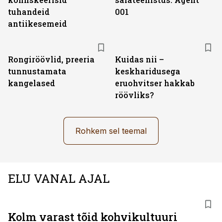
tuhandeid
001
antiikesemeid
Rongiröövlid, preeria
Kuidas nii –
tunnustamata
keskharidusega
kangelased
eruohvitser hakkab
röövliks?
Rohkem sel teemal
ELU VANAL AJAL
Kolm varast tõid kohvikultuuri