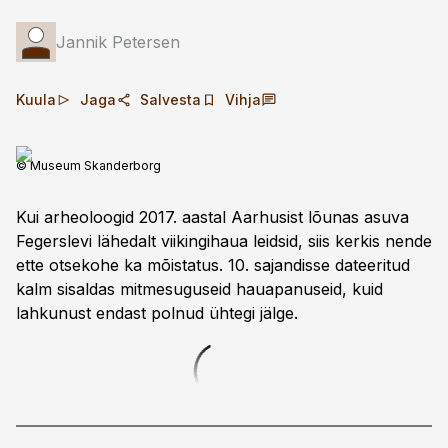
Jannik Petersen
Kuula
Jaga
Salvesta
Vihja
© Museum Skanderborg
Kui arheoloogid 2017. aastal Aarhusist lõunas asuva
Fegerslevi lähedalt viikingihaua leidsid, siis kerkis nende
ette otsekohe ka mõistatus. 10. sajandisse dateeritud
kalm sisaldas mitmesuguseid hauapanuseid, kuid
lahkunust endast polnud ühtegi jälge.