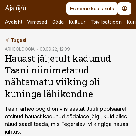
Esimene kuu tasuta
Avaleht
Viimased
Sõda
Kultuur
Tsivilisatsioon
Kuri
cebook
Tagasi
Twitter)
ARHEOLOOGIA
03.09.22, 12:09
Hauast jäljetult kadunud
kedIn
Taani niinimetatud
ail
nähtamatu viiking oli
k
kuninga lähikondne
Taani arheoloogid on viis aastat Jüüti poolsaarel
otsinud hauast kadunud sõdalase jälgi, kuid alles
nüüd saadi teada, mis Fegerslevi viikingiga hauas
juhtus.