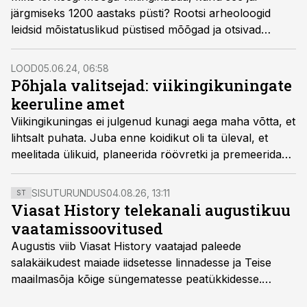
järgmiseks 1200 aastaks püsti? Rootsi arheoloogid
leidsid mõistatuslikud püstised mõõgad ja otsivad
seletusi.
LOOD
05.06.24, 06:58
Põhjala valitsejad: viikingikuningate
keeruline amet
Viikingikuningas ei julgenud kunagi aega maha võtta, et
lihtsalt puhata. Juba enne koidikut oli ta üleval, et
meelitada ülikuid, planeerida röövretki ja premeerida
oma liitlasi, kes teda võimul hoidsid. Magama sai
kuningas alles kaua pärast päikese­loojangut. Kui
SISUTURUNDUS
04.08.26, 13:11
ST
valitseja ei suutnud rahvale jõukust tagada, oli rivaal
Viasat History telekanali augustikuu
valmis talle kohe noa selga lööma.
vaatamissoovitused
Augustis viib Viasat History vaatajad paleede
salakäikudest maiade iidsetesse linnadesse ja Teise
maailmasõja kõige süngematesse peatükkidesse.
Kuninglike dünastiate intriigid, värsked arheoloogilised