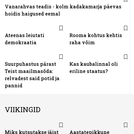
Vanarahvas teadis - kolm kadakamarja päevas
hoidis haigused eemal
Ateenas leiutati
Rooma kohtus kehtis
demokraatia
raha võim
Suurpuhastus pärast
Kas kaubalinnal oli
Teist maailmasõda:
eriline staatus?
relvadest said potid ja
pannid
VIIKINGID
Miks kutsutakse jäist
Aastatepikkune