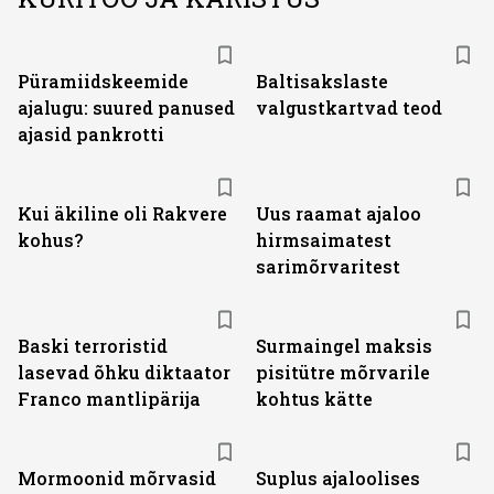
Püramiidskeemide
Baltisakslaste
ajalugu: suured panused
valgustkartvad teod
ajasid pankrotti
Kui äkiline oli Rakvere
Uus raamat ajaloo
kohus?
hirmsaimatest
sarimõrvaritest
Baski terroristid
Surmaingel maksis
lasevad õhku diktaator
pisitütre mõrvarile
Franco mantlipärija
kohtus kätte
Mormoonid mõrvasid
Suplus ajaloolises