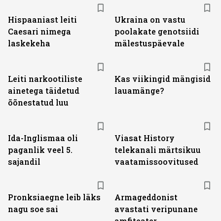
Hispaaniast leiti
Ukraina on vastu
Caesari nimega
poolakate genotsiidi
laskekeha
mälestuspäevale
Leiti narkootiliste
Kas viikingid mängisid
ainetega täidetud
lauamänge?
õõnestatud luu
ST
Ida-Inglismaa oli
Viasat History
paganlik veel 5.
telekanali märtsikuu
sajandil
vaatamissoovitused
Pronksiaegne leib läks
Armageddonist
nagu soe sai
avastati veripunane
amfiteater