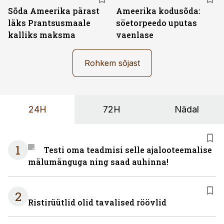
Sõda Ameerika pärast
Ameerika kodusõda:
läks Prantsusmaale
söetorpeedo uputas
kalliks maksma
vaenlase
Rohkem sõjast
24H
72H
Nädal
1
Testi oma teadmisi selle ajalooteemalise
mälumänguga ning saad auhinna!
2
Ristirüütlid olid tavalised röövlid