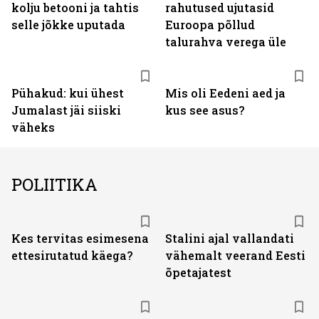
kolju betooni ja tahtis
rahutused ujutasid
selle jõkke uputada
Euroopa põllud
talurahva verega üle
Pühakud: kui ühest
Mis oli Eedeni aed ja
Jumalast jäi siiski
kus see asus?
väheks
POLIITIKA
Kes tervitas esimesena
Stalini ajal vallandati
ettesirutatud käega?
vähemalt veerand Eesti
õpetajatest