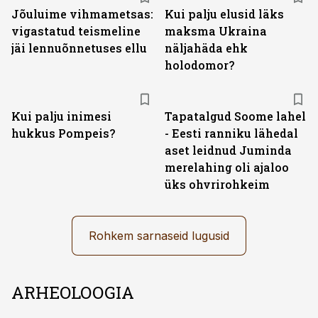
Jõuluime vihmametsas:
Kui palju elusid läks
vigastatud teismeline
maksma Ukraina
jäi lennuõnnetuses ellu
näljahäda ehk
holodomor?
Kui palju inimesi
Tapatalgud Soome lahel
hukkus Pompeis?
- Eesti ranniku lähedal
aset leidnud Juminda
merelahing oli ajaloo
üks ohvrirohkeim
Rohkem sarnaseid lugusid
ARHEOLOOGIA