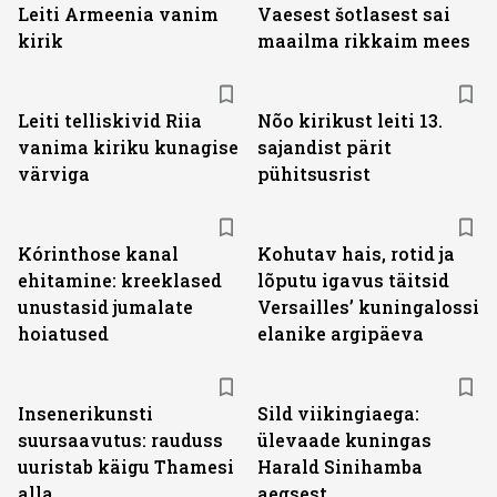
Leiti Armeenia vanim
Vaesest šotlasest sai
kirik
maailma rikkaim mees
Leiti telliskivid Riia
Nõo kirikust leiti 13.
vanima kiriku kunagise
sajandist pärit
värviga
pühitsusrist
Kórinthose kanal
Kohutav hais, rotid ja
ehitamine: kreeklased
lõputu igavus täitsid
unustasid jumalate
Versailles’ kuningalossi
hoiatused
elanike argipäeva
Insenerikunsti
Sild viikingiaega:
suursaavutus: rauduss
ülevaade kuningas
uuristab käigu Thamesi
Harald Sinihamba
alla
aegsest