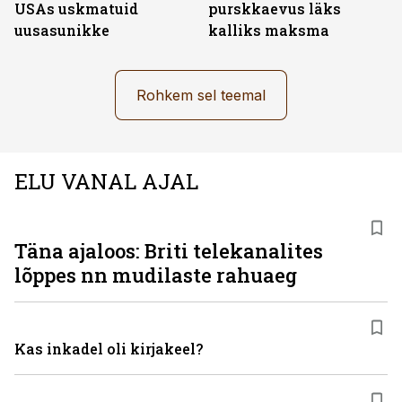
USAs uskmatuid
purskkaevus läks
uusasunikke
kalliks maksma
Rohkem sel teemal
ELU VANAL AJAL
Täna ajaloos: Briti telekanalites
lõppes nn mudilaste rahuaeg
Kas inkadel oli kirjakeel?