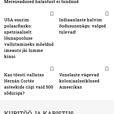
Mereseadused halastust ei tundnud
USA suurim
Indiaanlaste halvim
polaarfiasko:
õudusunenägu: valged
spetsiaalselt
tulevad!
lõunapooluse
vallutamiseks mõeldud
imeauto jäi lumme
kinni
Kas tõesti vallutas
Venelaste vägevad
Hernán Cortés
koloniaalseiklused
asteekide riigi vaid 500
Ameerikas
sõduriga?
KURITÖÖ JA KARISTUS