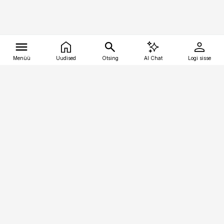
Menüü
Uudised
Otsing
AI Chat
Logi sisse
Vana-Lõuna 39/1, 19094 Tallinn
(+372) 667 0111
tellimiskeskus@aripaev.ee
Telli Imeline Ajalugu
Uudiskiri
Reklaam
Firmast
Sisu kasutamisõigused
Ajakirjaniku
eetikakoodeks