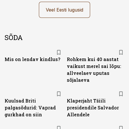
Veel Eesti lugusid
SÕDA
Mis on lendav kindlus?
Rohkem kui 40 aastat
vaikust merel sai lõpu:
allveelaev uputas
sõjalaeva
Kuulsad Briti
Klaperjaht Tšiili
palgasõdurid: Vaprad
presidendile Salvador
gurkhad on siin
Allendele