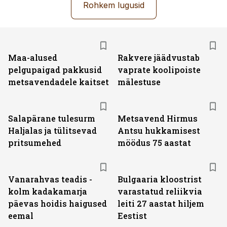
Rohkem lugusid
Maa-alused
Rakvere jäädvustab
pelgupaigad pakkusid
vaprate koolipoiste
metsavendadele kaitset
mälestuse
Salapärane tulesurm
Metsavend Hirmus
Haljalas ja tülitsevad
Antsu hukkamisest
pritsumehed
möödus 75 aastat
Vanarahvas teadis -
Bulgaaria kloostrist
kolm kadakamarja
varastatud reliikvia
päevas hoidis haigused
leiti 27 aastat hiljem
eemal
Eestist