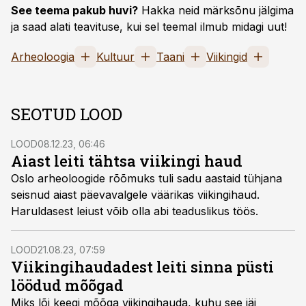
See teema pakub huvi?
Hakka neid märksõnu jälgima
ja saad alati teavituse, kui sel teemal ilmub midagi uut!
Arheoloogia
Kultuur
Taani
Viikingid
SEOTUD LOOD
LOOD
08.12.23, 06:46
Aiast leiti tähtsa viikingi haud
Oslo arheoloogide rõõmuks tuli sadu aastaid tühjana
seisnud aiast päevavalgele väärikas viikingihaud.
Haruldasest leiust võib olla abi teaduslikus töös.
LOOD
21.08.23, 07:59
Viikingihaudadest leiti sinna püsti
löödud mõõgad
Miks lõi keegi mõõga viikingihauda, kuhu see jäi