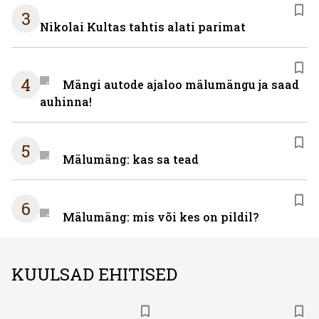
3
Nikolai Kultas tahtis alati parimat
4
Mängi autode ajaloo mälumängu ja saad
auhinna!
5
Mälumäng: kas sa tead
6
Mälumäng: mis või kes on pildil?
KUULSAD EHITISED