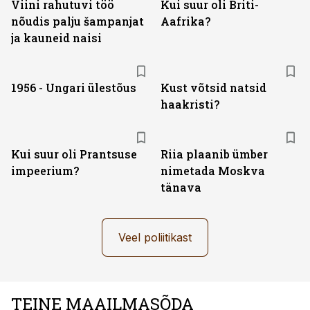
Viini rahutuvi töö
Kui suur oli Briti-
nõudis palju šampanjat
Aafrika?
ja kauneid naisi
1956 - Ungari ülestõus
Kust võtsid natsid
haakristi?
Kui suur oli Prantsuse
Riia plaanib ümber
impeerium?
nimetada Moskva
tänava
Veel poliitikast
TEINE MAAILMASÕDA