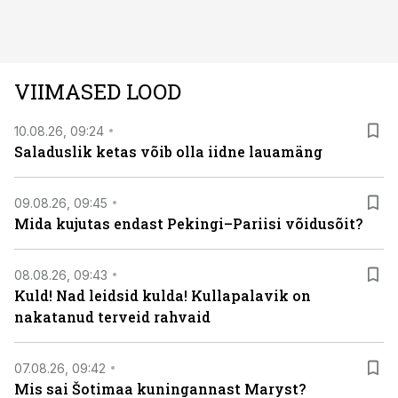
avastused ning seni nägemata kaadrid Kolmanda riigi
argielust avavad ajaloo tuntud sündmused täiesti uuest
vaatenurgast. Viasat History on saadaval kõikide Eesti
teleoperaatorite kaudu. Tutvu telekavaga:
VIIMASED LOOD
viasathistory.eu/ee
10.08.26, 09:24
Saladuslik ketas võib olla iidne lauamäng
09.08.26, 09:45
Mida kujutas endast Pekingi–Pariisi võidusõit?
08.08.26, 09:43
Kuld! Nad leidsid kulda! Kullapalavik on
nakatanud terveid rahvaid
07.08.26, 09:42
Mis sai Šotimaa kuningannast Maryst?