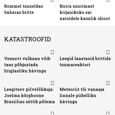
Rommel tuuseldas
Norra suurimast
Saharas britte
kirjanikuks sai
natsidele kasulik idioot
KATASTROOFID
Vesuuvi vulkaan võib
Leegid laastasid brittide
taas põhjustada
tuumareaktori
hiiglasliku hävingu
Leegitsev pilvelõhkuja:
Meteoriit tõi vanaaja
Joelma kõrghoone
linnale piibelliku
Brasiilias süttib põlema
hävingu