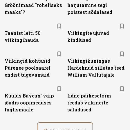
Gröönimaad "roheliseks
harjutamine tegi
maaks"?
poistest sõdalased
Taanist leiti 50
Viikingite ujuvad
viikingihauda
kindlused
Viikingid kohtasid
Viikingikuningas
Pürenee poolsaarel
Hardeknud sillutas teed
endist tugevamaid
William Vallutajale
Kuulus Bayeux’ vaip
Iidne päikesetorm
jõudis ööpimeduses
reedab viikingite
Inglismaale
saladused