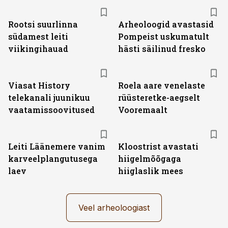
Rootsi suurlinna
Arheoloogid avastasid
südamest leiti
Pompeist uskumatult
viikingihauad
hästi säilinud fresko
ST
Viasat History
Roela aare venelaste
telekanali juunikuu
rüüsteretke-aegselt
vaatamissoovitused
Vooremaalt
Leiti Läänemere vanim
Kloostrist avastati
karveelplangutusega
hiigelmõõgaga
laev
hiiglaslik mees
Veel arheoloogiast