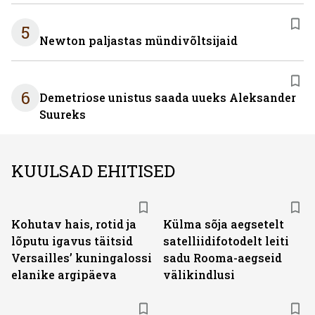
5
Newton paljastas mündivõltsijaid
6
Demetriose unistus saada uueks Aleksander
Suureks
KUULSAD EHITISED
Kohutav hais, rotid ja
Külma sõja aegsetelt
lõputu igavus täitsid
satelliidifotodelt leiti
Versailles’ kuningalossi
sadu Rooma-aegseid
elanike argipäeva
välikindlusi