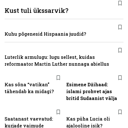
Kust tuli ükssarvik?
Kuhu põgenesid Hispaania juudid?
Luterlik armulugu: lugu sellest, kuidas
reformaator Martin Luther nunnaga abiellus
Kas sõna “vatikan”
Esimene Džihaad:
tähendab ka midagi?
islami prohvet ajas
britid Sudaanist välja
Saatanast vaevatud:
Kas püha Lucia oli
kurjade vaimude
ajalooline isik?