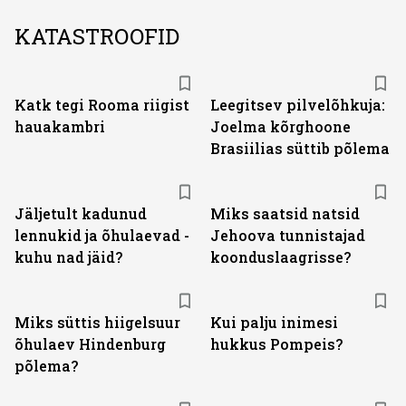
KATASTROOFID
Katk tegi Rooma riigist
Leegitsev pilvelõhkuja:
hauakambri
Joelma kõrghoone
Brasiilias süttib põlema
Jäljetult kadunud
Miks saatsid natsid
lennukid ja õhulaevad -
Jehoova tunnistajad
kuhu nad jäid?
koonduslaagrisse?
Miks süttis hiigelsuur
Kui palju inimesi
õhulaev Hindenburg
hukkus Pompeis?
põlema?