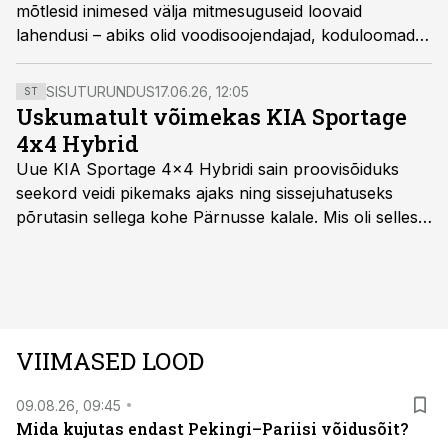
mõtlesid inimesed välja mitmesuguseid loovaid
lahendusi – abiks olid voodisoojendajad, koduloomad ja
põrandaküte.
SISUTURUNDUS
17.06.26, 12:05
ST
Uskumatult võimekas KIA Sportage
4x4 Hybrid
Uue KIA Sportage 4x4 Hybridi sain proovisõiduks
seekord veidi pikemaks ajaks ning sissejuhatuseks
põrutasin sellega kohe Pärnusse kalale. Mis oli selles
autos head ja millised olid vead saab teada, kui lugeda
läbi järgnev lugu.
VIIMASED LOOD
09.08.26, 09:45
Mida kujutas endast Pekingi–Pariisi võidusõit?