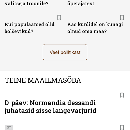
valitseja troonile?
õpetajatest
Kui populaarsed olid
Kas kurdidel on kunagi
bolševikud?
olnud oma maa?
Veel poliitikast
TEINE MAAILMASÕDA
D-päev: Normandia dessandi
juhatasid sisse langevarjurid
ST