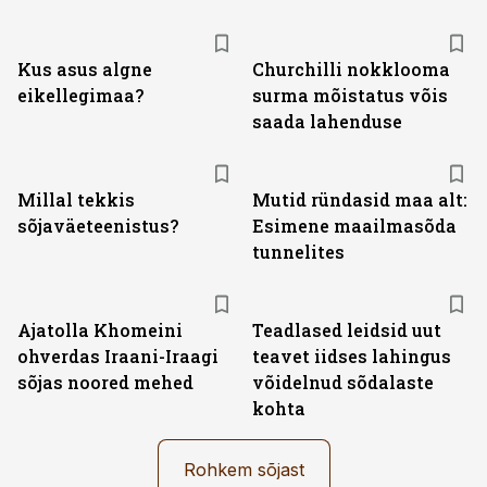
Kus asus algne
Churchilli nokklooma
eikellegimaa?
surma mõistatus võis
saada lahenduse
Millal tekkis
Mutid ründasid maa alt:
sõjaväeteenistus?
Esimene maailmasõda
tunnelites
Ajatolla Khomeini
Teadlased leidsid uut
ohverdas Iraani-Iraagi
teavet iidses lahingus
sõjas noored mehed
võidelnud sõdalaste
kohta
Rohkem sõjast