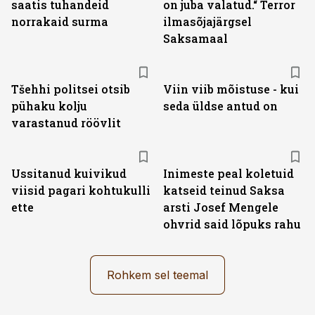
saatis tuhandeid
on juba valatud.“ Terror
norrakaid surma
ilmasõjajärgsel
Saksamaal
Tšehhi politsei otsib
Viin viib mõistuse - kui
pühaku kolju
seda üldse antud on
varastanud röövlit
Ussitanud kuivikud
Inimeste peal koletuid
viisid pagari kohtukulli
katseid teinud Saksa
ette
arsti Josef Mengele
ohvrid said lõpuks rahu
Rohkem sel teemal