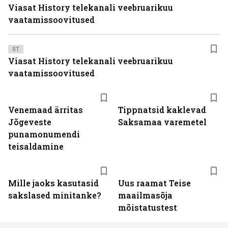
Viasat History telekanali veebruarikuu
vaatamissoovitused
ST
Viasat History telekanali veebruarikuu
vaatamissoovitused
Venemaad ärritas
Tippnatsid kaklevad
Jõgeveste
Saksamaa varemetel
punamonumendi
teisaldamine
Mille jaoks kasutasid
Uus raamat Teise
sakslased minitanke?
maailmasõja
mõistatustest