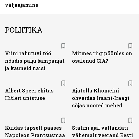
väljaajamine
POLIITIKA
Viini rahutuvi töö
Mitmes riigipöördes on
nõudis palju šampanjat
osalenud CIA?
ja kauneid naisi
Albert Speer ehitas
Ajatolla Khomeini
Hitleri unistuse
ohverdas Iraani-Iraagi
sõjas noored mehed
Kuidas täpselt pääses
Stalini ajal vallandati
Napoleon Prantsusmaa
vähemalt veerand Eesti