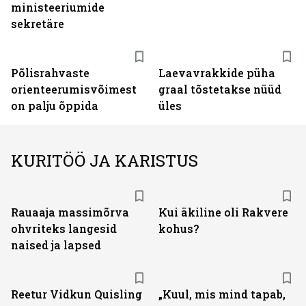
ministeeriumide
sekretäre
Põlisrahvaste
Laevavrakkide püha
orienteerumisvõimest
graal tõstetakse nüüd
on palju õppida
üles
KURITÖÖ JA KARISTUS
Rauaaja massimõrva
Kui äkiline oli Rakvere
ohvriteks langesid
kohus?
naised ja lapsed
Reetur Vidkun Quisling
„Kuul, mis mind tapab,