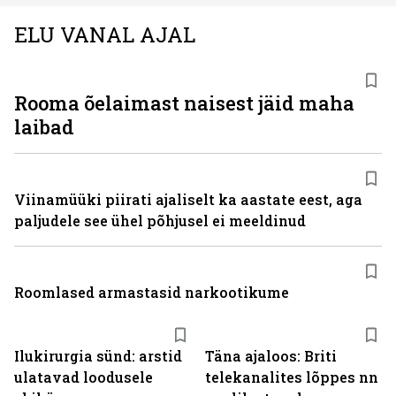
ELU VANAL AJAL
Rooma õelaimast naisest jäid maha
laibad
Viinamüüki piirati ajaliselt ka aastate eest, aga
paljudele see ühel põhjusel ei meeldinud
Roomlased armastasid narkootikume
Ilukirurgia sünd: arstid
Täna ajaloos: Briti
ulatavad loodusele
telekanalites lõppes nn