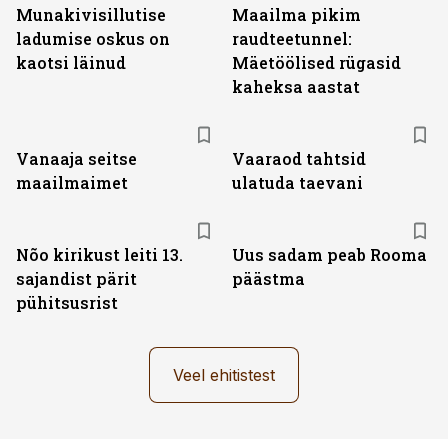
Munakivisillutise
Maailma pikim
ladumise oskus on
raudteetunnel:
kaotsi läinud
Mäetöölised rügasid
kaheksa aastat
Vanaaja seitse
Vaaraod tahtsid
maailmaimet
ulatuda taevani
Nõo kirikust leiti 13.
Uus sadam peab Rooma
sajandist pärit
päästma
pühitsusrist
Veel ehitistest