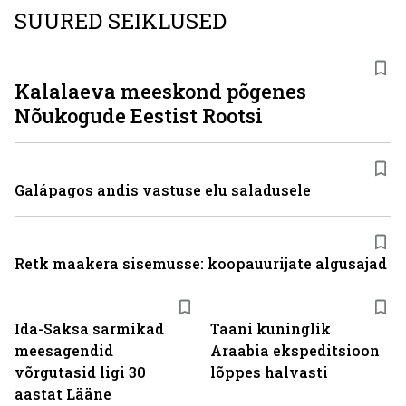
SUURED SEIKLUSED
Kalalaeva meeskond põgenes
Nõukogude Eestist Rootsi
Galápagos andis vastuse elu saladusele
Retk maakera sisemusse: koopauurijate algusajad
Ida-Saksa sarmikad
Taani kuninglik
meesagendid
Araabia ekspeditsioon
võrgutasid ligi 30
lõppes halvasti
aastat Lääne