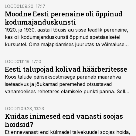
LOOD
01.09.20, 17:17
Moodne Eesti perenaine oli õppinud
kodumajanduskunsti
1920. ja 1930. aastail tõusis au sisse teadlik perenaine,
kes oli kodumajanduskunsti õppinud spetsiaalsetel
kursustel. Oma majapidamises juurutas ta võimaluse
korral euroopalikke uuendusi, kuid kehtestas ka range
korra.
LOOD
01.11.19, 17:10
Eesti talupojad kolivad häärberitesse
Koos talude päriseksostmisega paraneb maarahva
iseteadvus ja jõukamad peremehed otsustavad
vanamoelises rehetares elamisele punkti panna. Selle
asemel kerkivad 19. sajandi teises pooles uued
elumajad, mida mõisate eeskujul häärberiteks
LOOD
11.09.23, 13:23
kutsutakse ja kus kõiges saksu matkida püütakse.
Kuidas inimesed end vanasti soojas
hoidsid?
Et ennevanasti end külmadel talvekuudel soojas hoida,