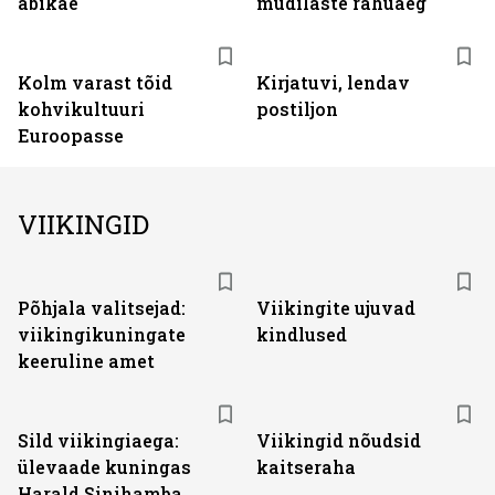
abikäe
mudilaste rahuaeg
Kolm varast tõid
Kirjatuvi, lendav
kohvikultuuri
postiljon
Euroopasse
VIIKINGID
Põhjala valitsejad:
Viikingite ujuvad
viikingikuningate
kindlused
keeruline amet
Sild viikingiaega:
Viikingid nõudsid
ülevaade kuningas
kaitseraha
Harald Sinihamba