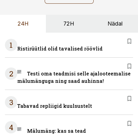
24H
72H
Nädal
1
Ristirüütlid olid tavalised röövlid
2
Testi oma teadmisi selle ajalooteemalise
mälumänguga ning saad auhinna!
3
Tabavad repliigid kuulsustelt
4
Mälumäng: kas sa tead