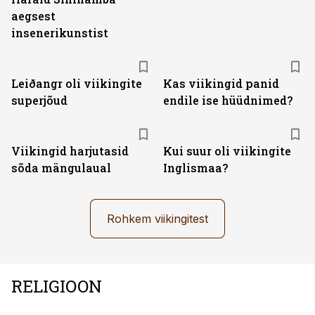
aegsest
insenerikunstist
Leiðangr oli viikingite
Kas viikingid panid
superjõud
endile ise hüüdnimed?
Viikingid harjutasid
Kui suur oli viikingite
sõda mängulaual
Inglismaa?
Rohkem viikingitest
RELIGIOON