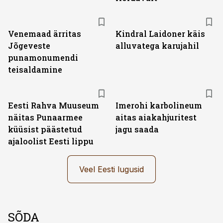
Venemaad ärritas
Kindral Laidoner käis
Jõgeveste
alluvatega karujahil
punamonumendi
teisaldamine
Eesti Rahva Muuseum
Imerohi karbolineum
näitas Punaarmee
aitas aiakahjuritest
küüsist päästetud
jagu saada
ajaloolist Eesti lippu
Veel Eesti lugusid
SÕDA