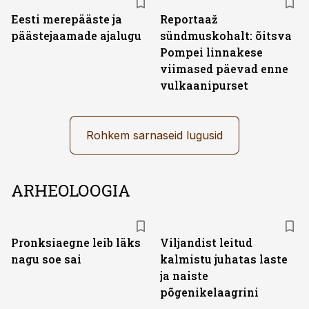
Eesti merepääste ja
Reportaaž
päästejaamade ajalugu
sündmuskohalt: õitsva
Pompei linnakese
viimased päevad enne
vulkaanipurset
Rohkem sarnaseid lugusid
ARHEOLOOGIA
Pronksiaegne leib läks
Viljandist leitud
nagu soe sai
kalmistu juhatas laste
ja naiste
põgenikelaagrini