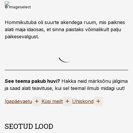
© Imageselect
Hommikutuba oli suurte akendega ruum, mis paiknes
alati maja idaosas, et sinna paistaks võimalikult palju
päikesevalgust.
See teema pakub huvi?
Hakka neid märksõnu jälgima
ja saad alati teavituse, kui sel teemal ilmub midagi uut!
Igapäevaelu
Küsi meilt
Ühiskond
SEOTUD LOOD