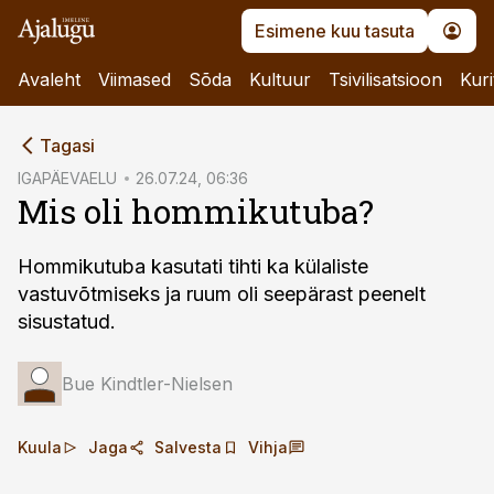
Esimene kuu tasuta
Avaleht
Viimased
Sõda
Kultuur
Tsivilisatsioon
Kuri
cebook
Tagasi
Twitter)
IGAPÄEVAELU
26.07.24, 06:36
Mis oli hommikutuba?
kedIn
ail
Hommikutuba kasutati tihti ka külaliste
vastuvõtmiseks ja ruum oli seepärast peenelt
k
sisustatud.
Bue Kindtler-Nielsen
Kuula
Jaga
Salvesta
Vihja