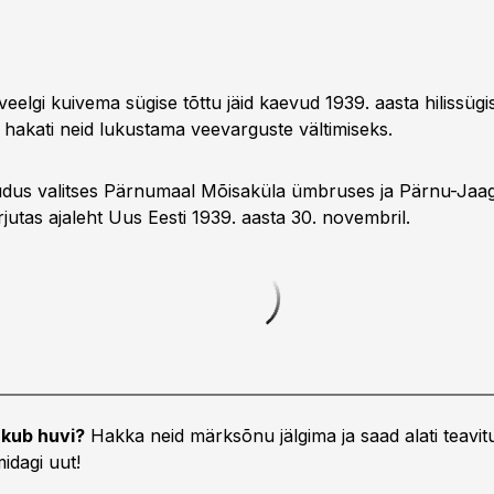
veelgi kuivema sügise tõttu jäid kaevud 1939. aasta hilissügis
 hakati neid lukustama veevarguste vältimiseks.
udus valitses Pärnumaal Mõisaküla ümbruses ja Pärnu-Jaag
jutas ajaleht Uus Eesti 1939. aasta 30. novembril.
kub huvi?
Hakka neid märksõnu jälgima ja saad alati teavitu
idagi uut!