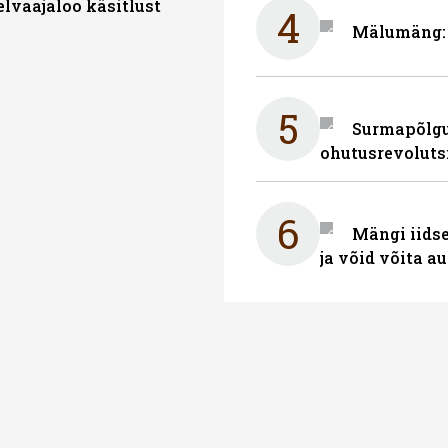
elvaajaloo käsitlust
4
Mälumäng: 
5
Surmapõlgur
ohutusrevoluts
6
Mängi iidse
ja võid võita a