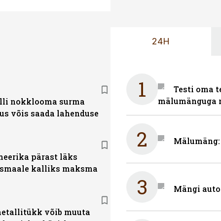
24H
1
Testi oma t
mälumänguga n
lli nokklooma surma
us võis saada lahenduse
2
Mälumäng: m
eerika pärast läks
smaale kalliks maksma
3
Mängi auto
etallitükk võib muuta