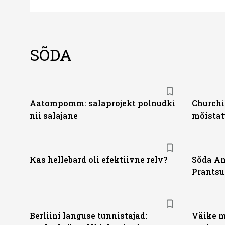
SÕDA
Aatompomm: salaprojekt polnudki
Churchi
nii salajane
mõistat
Kas hellebard oli efektiivne relv?
Sõda Am
Prantsu
Berliini languse tunnistajad:
Väike m