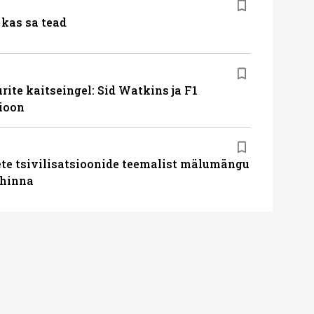
kas sa tead
ite kaitseingel: Sid Watkins ja F1
ioon
te tsivilisatsioonide teemalist mälumängu
uhinna