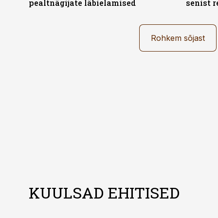
pealtnägijate läbielamised
senist r
Rohkem sõjast
KUULSAD EHITISED