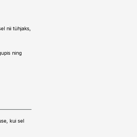
el nii tühjaks,
upis ning
se, kui sel