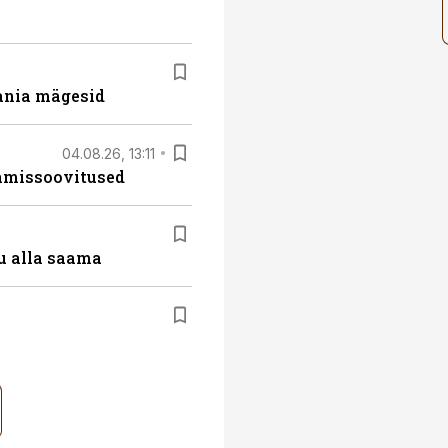
ania mägesid
04.08.26, 13:11
tamissoovitused
u alla saama