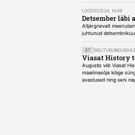
LOOD
02.12.24, 14:09
Detsember läbi 
Alljärgnevalt meenutam
juhtunud detsembrikuu
ST
SISUTURUNDUS
04.0
Viasat History 
Augustis viib Viasat Hi
maailmasõja kõige sünge
avastused ning seni nä
uuest vaatenurgast. Via
viasathistory.eu/ee