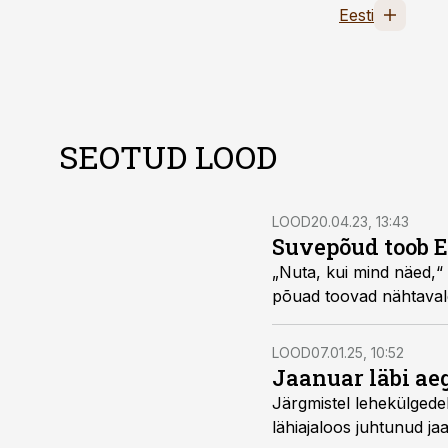
Eesti
SEOTUD LOOD
LOOD
20.04.23, 13:43
Suvepõud toob E
„Nuta, kui mind näed,“ 
põuad toovad nähtavale
LOOD
07.01.25, 10:52
Jaanuar läbi ae
Järgmistel lehekülgede
lähiajaloos juhtunud ja