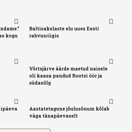
endame.“
Baltisakslaste elu uues Eesti
as kogu
rahvusriigis
Võrtsjärve äärde maetud naisele
oli kaasa pandud Rootsi öör ja
südasõlg
nipäeva
Aastatetagune jõulusõnum kõlab
väga tänapäevaselt