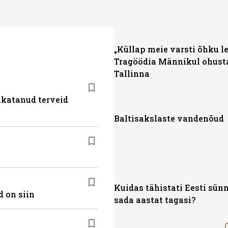
„Küllap meie varsti õhku l
Tragöödia Männikul ohust
Tallinna
akatanud terveid
Baltisakslaste vandenõud
Kuidas tähistati Eesti sün
 on siin
sada aastat tagasi?