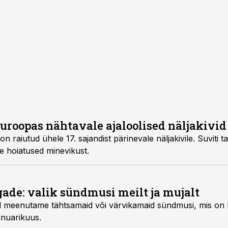
uroopas nähtavale ajaloolised näljakivid
on raiutud ühele 17. sajandist pärinevale näljakivile. Suviti
 hoiatused minevikust.
gade: valik sündmusi meilt ja mujalt
l meenutame tähtsamaid või värvikamaid sündmusi, mis on E
anuarikuus.