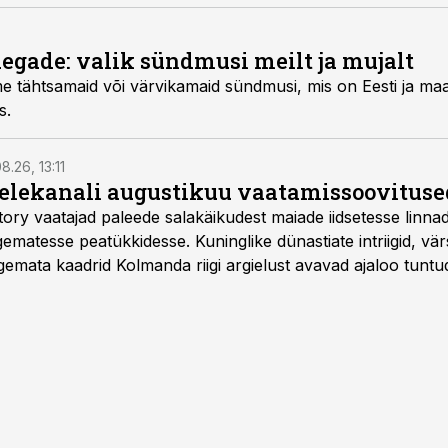
aegade: valik sündmusi meilt ja mujalt
e tähtsamaid või värvikamaid sündmusi, mis on Eesti ja maa
s.
8.26, 13:11
telekanali augustikuu vaatamissoovituse
story vaatajad paleede salakäikudest maiade iidsetesse linna
matesse peatükkidesse. Kuninglike dünastiate intriigid, vär
gemata kaadrid Kolmanda riigi argielust avavad ajaloo tuntu
sat History on saadaval kõikide Eesti teleoperaatorite kaud