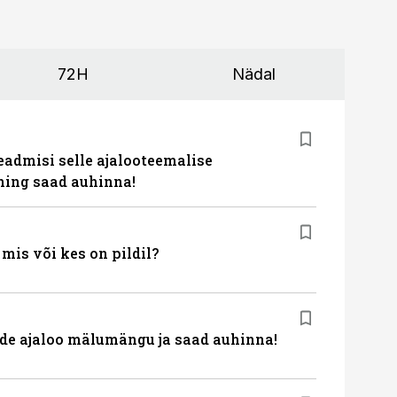
72H
Nädal
eadmisi selle ajalooteemalise
ing saad auhinna!
is või kes on pildil?
de ajaloo mälumängu ja saad auhinna!