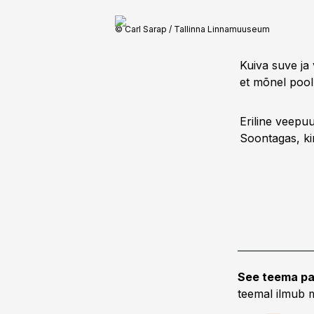
© Carl Sarap / Tallinna Linnamuuseum
Kuiva suve ja 
et mõnel pool
Eriline veepu
Soontagas, kir
See teema pa
teemal ilmub m