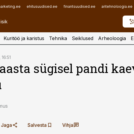
arketing.ee
ehitusuudised.ee
finantsuudised.ee
aritehnoloogia.ee
Kuritöö ja karistus
Tehnika
Seiklused
Arheoloogia
E
, 16:51
 aasta sügisel pandi ka
u
mus
Jaga
Salvesta
Vihja