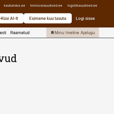
Iseteenindus
kaubandus.ee
kinnisvarauudised.ee
logistikauudised.ee
mu.ee
Telli Imeline Ajalugu
Küsi AI-lt
Esimene kuu tasuta
Logi sisse
esti
Raamatud
Minu Imeline Ajalugu
evud