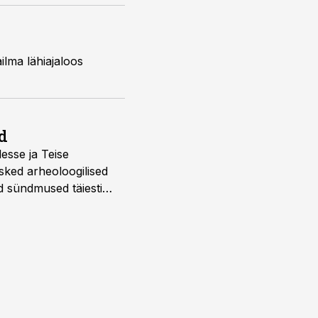
ilma lähiajaloos
d
desse ja Teise
sked arheoloogilised
d sündmused täiesti
u. Tutvu telekavaga: