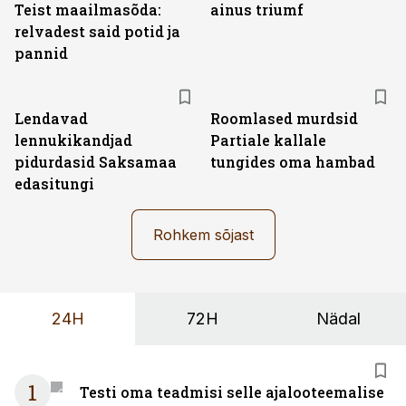
Teist maailmasõda:
ainus triumf
relvadest said potid ja
pannid
Lendavad
Roomlased murdsid
lennukikandjad
Partiale kallale
pidurdasid Saksamaa
tungides oma hambad
edasitungi
Rohkem sõjast
24H
72H
Nädal
1
Testi oma teadmisi selle ajalooteemalise