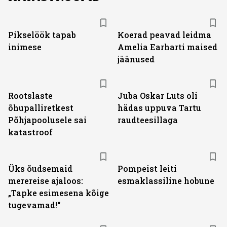
Pikselöök tapab
Koerad peavad leidma
inimese
Amelia Earharti maised
jäänused
Rootslaste
Juba Oskar Luts oli
õhupalliretkest
hädas uppuva Tartu
Põhjapoolusele sai
raudteesillaga
katastroof
Üks õudsemaid
Pompeist leiti
merereise ajaloos:
esmaklassiline hobune
„Tapke esimesena kõige
tugevamad!“