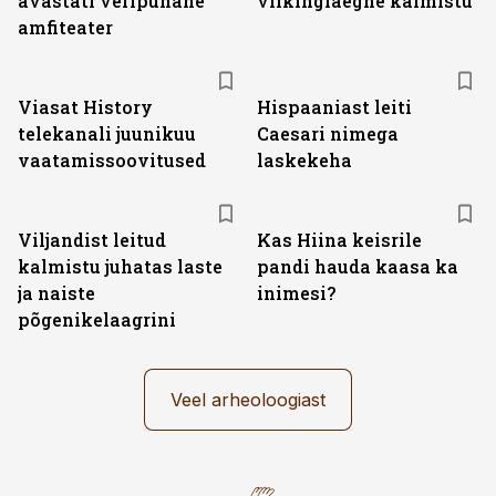
avastati veripunane
viikingiaegne kalmistu
amfiteater
ST
Viasat History
Hispaaniast leiti
telekanali juunikuu
Caesari nimega
vaatamissoovitused
laskekeha
Viljandist leitud
Kas Hiina keisrile
kalmistu juhatas laste
pandi hauda kaasa ka
ja naiste
inimesi?
põgenikelaagrini
Veel arheoloogiast