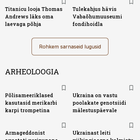
Titanicu looja Thomas
Tulekahjus hävis
Andrews läks oma
Vabaõhumuuseumi
laevaga põhja
fondihoidla
Rohkem sarnaseid lugusid
ARHEOLOOGIA
Põlisameeriklased
Ukraina on vastu
kasutasid merikarbi
poolakate genotsiidi
karpi trompetina
mälestuspäevale
Armageddonist
Ukrainast leiti