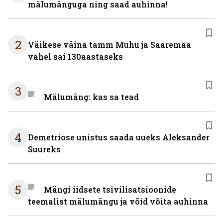
mälumänguga ning saad auhinna!
2
Väikese väina tamm Muhu ja Saaremaa
vahel sai 130aastaseks
3
Mälumäng: kas sa tead
4
Demetriose unistus saada uueks Aleksander
Suureks
5
Mängi iidsete tsivilisatsioonide
teemalist mälumängu ja võid võita auhinna