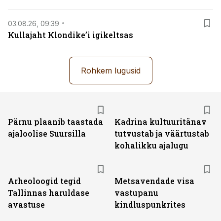
03.08.26, 09:39
Kullajaht Klondike’i igikeltsas
Rohkem lugusid
Pärnu plaanib taastada
Kadrina kultuuritänav
ajaloolise Suursilla
tutvustab ja väärtustab
kohalikku ajalugu
Arheoloogid tegid
Metsavendade visa
Tallinnas haruldase
vastupanu
avastuse
kindluspunkrites