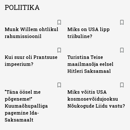
POLIITIKA
Munk Willem ohtlikul
Miks on USA lipp
rahumissioonil
triibuline?
Kui suur oli Prantsuse
Turistina Teise
impeerium?
maailmasõja eelsel
Hitleri Saksamaal
"Täna öösel me
Miks võitis USA
põgeneme!“
kosmosevõidujooksu
Kuumaõhupalliga
Nõukogude Liidu vastu?
pagemine Ida-
Saksamaalt