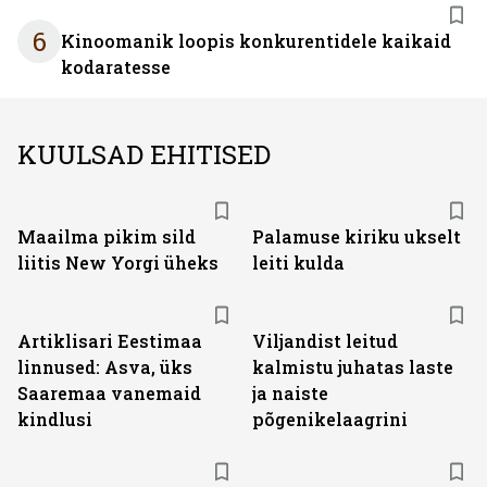
6
Kinoomanik loopis konkurentidele kaikaid
kodaratesse
KUULSAD EHITISED
Maailma pikim sild
Palamuse kiriku ukselt
liitis New Yorgi üheks
leiti kulda
Artiklisari Eestimaa
Viljandist leitud
linnused: Asva, üks
kalmistu juhatas laste
Saaremaa vanemaid
ja naiste
kindlusi
põgenikelaagrini