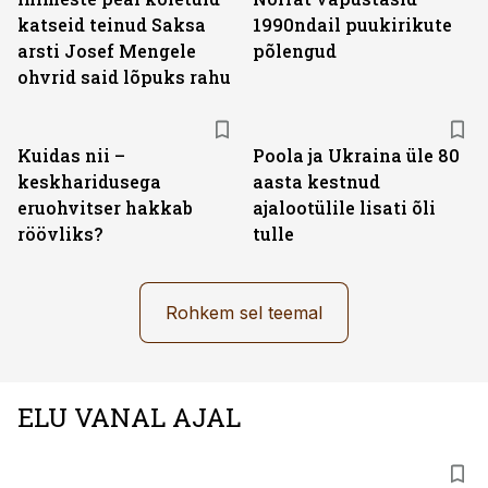
katseid teinud Saksa
1990ndail puukirikute
arsti Josef Mengele
põlengud
ohvrid said lõpuks rahu
Kuidas nii –
Poola ja Ukraina üle 80
keskharidusega
aasta kestnud
eruohvitser hakkab
ajalootülile lisati õli
röövliks?
tulle
Rohkem sel teemal
ELU VANAL AJAL