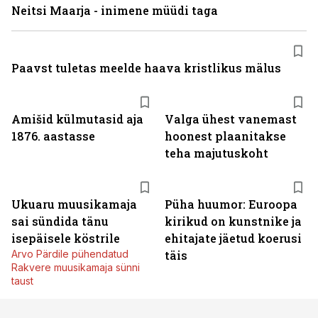
Neitsi Maarja - inimene müüdi taga
Paavst tuletas meelde haava kristlikus mälus
Amišid külmutasid aja
Valga ühest vanemast
1876. aastasse
hoonest plaanitakse
teha majutuskoht
Ukuaru muusikamaja
Püha huumor: Euroopa
sai sündida tänu
kirikud on kunstnike ja
isepäisele köstrile
ehitajate jäetud koerusi
Arvo Pärdile pühendatud
täis
Rakvere muusikamaja sünni
taust