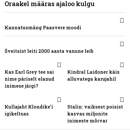
Oraakel määras ajaloo kulgu
Kannatusmäng Paasvere moodi
Šveitsist leiti 2000 aasta vanune leib
Kas Earl Grey tee sai
Kindral Laidoner käis
nime päriselt elanud
alluvatega karujahil
inimese järgi?
Kullajaht Klondike’i
Stalin: vaiksest poisist
igikeltsas
kasvas miljonite
inimeste mõrvar