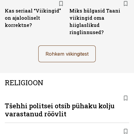
Kas seriaal “Viikingid”
Miks hülgasid Taani
on ajalooliselt
viikingid oma
korrektne?
hiiglaslikud
ringlinnused?
Rohkem viikingitest
RELIGIOON
Tšehhi politsei otsib pühaku kolju
varastanud röövlit