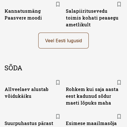
Kannatusmäng
Salapiiritusevedu
Paasvere moodi
toimis kohati peaaegu
ametlikult
Veel Eesti lugusid
SÕDA
Allveelaev alustab
Rohkem kui saja aasta
võidukäiku
eest kadunud sõdur
maeti lõpuks maha
Suurpuhastus pärast
Esimese maailmasõja