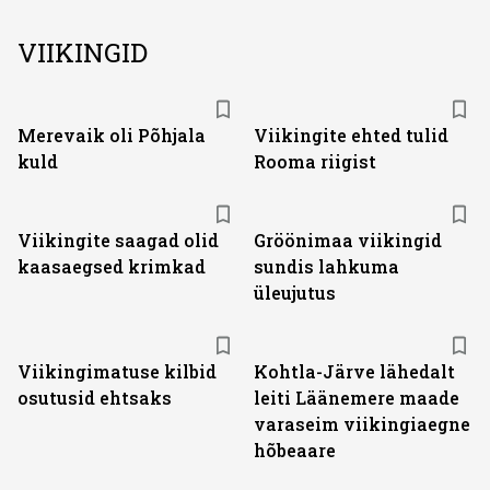
VIIKINGID
Merevaik oli Põhjala
Viikingite ehted tulid
kuld
Rooma riigist
Viikingite saagad olid
Gröönimaa viikingid
kaasaegsed krimkad
sundis lahkuma
üleujutus
Viikingimatuse kilbid
Kohtla-Järve lähedalt
osutusid ehtsaks
leiti Läänemere maade
varaseim viikingiaegne
hõbeaare