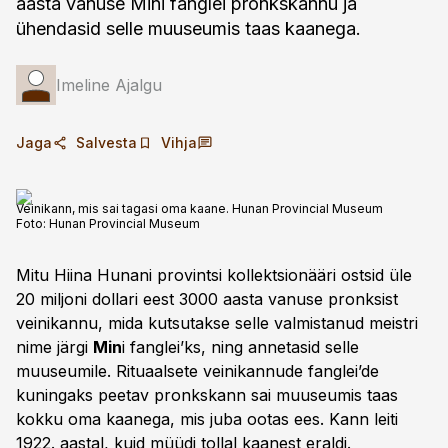
aasta vanuse Mini fanglei pronkskannu ja
ühendasid selle muuseumis taas kaanega.
Imeline Ajalgu
Jaga
Salvesta
Vihja
Veinikann, mis sai tagasi oma kaane. Hunan Provincial Museum
Foto:
Hunan Provincial Museum
Mitu Hiina Hunani provintsi kollektsionääri ostsid üle
20 miljoni dollari eest 3000 aasta vanuse pronksist
veini­kannu, mida kutsutakse selle valmistanud meistri
nime järgi
Min
i fanglei’ks, ning annetasid selle
muuseumile. Rituaal­sete veinikannude fanglei’de
kuningaks peetav pronks­kann sai muuseumis taas
kokku oma kaanega, mis juba ootas ees. Kann leiti
1922. aastal, kuid müüdi tollal kaanest eraldi.