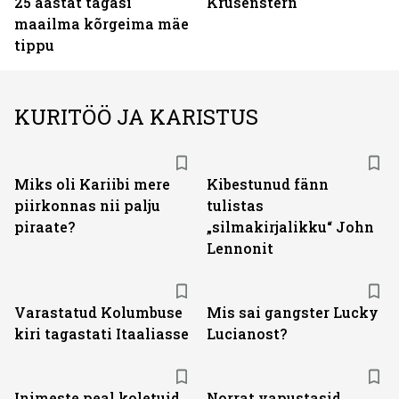
25 aastat tagasi
Krusenstern
maailma kõrgeima mäe
tippu
KURITÖÖ JA KARISTUS
Miks oli Kariibi mere
Kibestunud fänn
piirkonnas nii palju
tulistas
piraate?
„silmakirjalikku“ John
Lennonit
Varastatud Kolumbuse
Mis sai gangster Lucky
kiri tagastati Itaaliasse
Lucianost?
Inimeste peal koletuid
Norrat vapustasid