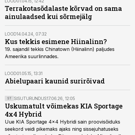
LOOD
01.04.15, 12:42
Terrakotasõdalaste kõrvad on sama
ainulaadsed kui sõrmejälg
LOOD
14.04.24, 07:32
Kus tekkis esimene Hiinalinn?
19. sajandil tekkis Chinatown (Hiinalinn) paljudes
Ameerika suurlinnades.
LOOD
01.05.15, 13:31
Abielupaari kaunid surirõivad
SISUTURUNDUS
17.06.26, 12:05
ST
Uskumatult võimekas KIA Sportage
4x4 Hybrid
Uue KIA Sportage 4x4 Hybridi sain proovisõiduks
seekord veidi pikemaks ajaks ning sissejuhatuseks