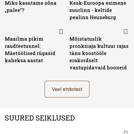
Miks kasutame sõna
Kesk-Euroopa esimene
„palee“?
suurlinn - keltide
pealinn Heuneburg
Maailma pikim
Mõistatuslik
raudteetunnel:
pronksiaja kultuur rajas
Mäetöölised rügasid
tänu koostööle
kaheksa aastat
erakordselt
vastupidavaid hooneid
Veel ehitistest
SUURED SEIKLUSED