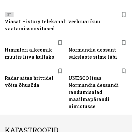
ST
Viasat History telekanali veebruarikuu
vaatamissoovitused
Himmleri alkeemik
Normandia dessant
muutis liiva kullaks
sakslaste silme läbi
Radar aitas brittidel
UNESCO lisas
võita õhusõda
Normandia dessandi
randumisalad
maailmapärandi
nimistusse
KATASTROOFID