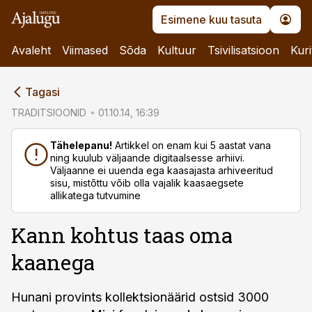
Esimene kuu tasuta
Avaleht
Viimased
Sõda
Kultuur
Tsivilisatsioon
Kuri
cebook
Tagasi
Twitter)
TRADITSIOONID
01.10.14, 16:39
kedIn
Tähelepanu!
Artikkel on enam kui 5 aastat vana
ning kuulub väljaande digitaalsesse arhiivi.
ail
Väljaanne ei uuenda ega kaasajasta arhiveeritud
sisu, mistõttu võib olla vajalik kaasaegsete
k
allikatega tutvumine
Kann kohtus taas oma
kaanega
Hunani provints kollektsionäärid ostsid 3000