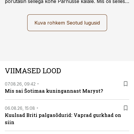
põrutasin sellega kohe Pärnusse kalale. Mis oli selles
autos head ja millised olid vead saab teada, kui lugeda
läbi järgnev lugu.
Kuva rohkem Seotud lugusid
VIIMASED LOOD
07.08.26, 09:42
Mis sai Šotimaa kuningannast Maryst?
06.08.26, 15:08
Kuulsad Briti palgasõdurid: Vaprad gurkhad on
siin