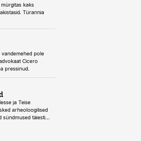
a mürgitas kaks
takistasid. Türannia
, vandemehed pole
 advokaat Cicero
ja pressinud.
d
desse ja Teise
sked arheoloogilised
d sündmused täiesti
u. Tutvu telekavaga: