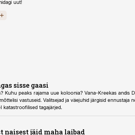
idagi uut!
ngas sisse gaasi
ta? Kuhu peaks rajama uue koloonia? Vana-Kreekas andis Delf
telisi vastuseid. Valitsejad ja väejuhid järgisid ennustaja n
l katastroofilised tagajärjed.
 naisest jäid maha laibad