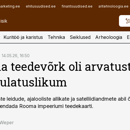
arketing.ee
ehitusuudised.ee
finantsuudised.ee
aritehnoloogia.ee
Kuritöö ja karistus
Tehnika
Seiklused
Arheoloogia
E
14.05.26, 16:50
 teedevõrk oli arvatus
 ulatuslikum
te leidude, ajalooliste allikate ja satelliidiandmete abil
äiendada Rooma impeeriumi teedekaarti.
 Weper