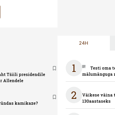
24H
1
Testi oma t
mälumänguga n
ht Tšiili presidendile
r Allendele
2
Väikese väina 
130aastaseks
ründas kamikaze?