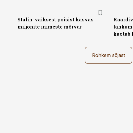
Stalin: vaiksest poisist kasvas
Kaardiv
miljonite inimeste mõrvar
lahkumi
kaotab 
Rohkem sõjast