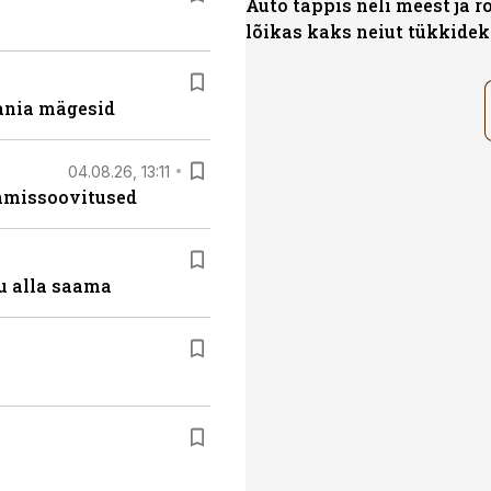
Auto tappis neli meest ja r
lõikas kaks neiut tükkidek
ania mägesid
04.08.26, 13:11
tamissoovitused
u alla saama