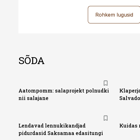
Rohkem lugusid
SÕDA
Aatompomm: salaprojekt polnudki
Klaperja
nii salajane
Salvado
Lendavad lennukikandjad
Kuidas 
pidurdasid Saksamaa edasitungi