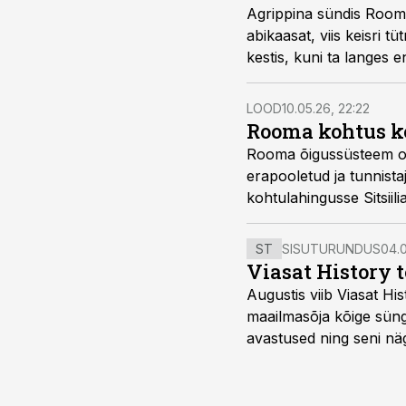
Agrippina sündis Rooma 
abikaasat, viis keisri t
kestis, kuni ta langes 
LOOD
10.05.26, 22:22
Rooma kohtus k
Rooma õigussüsteem on
erapooletud ja tunnist
kohtulahingusse Sitsiil
ST
SISUTURUNDUS
04.0
Viasat History 
Augustis viib Viasat Hi
maailmasõja kõige sünge
avastused ning seni nä
uuest vaatenurgast. Via
viasathistory.eu/ee