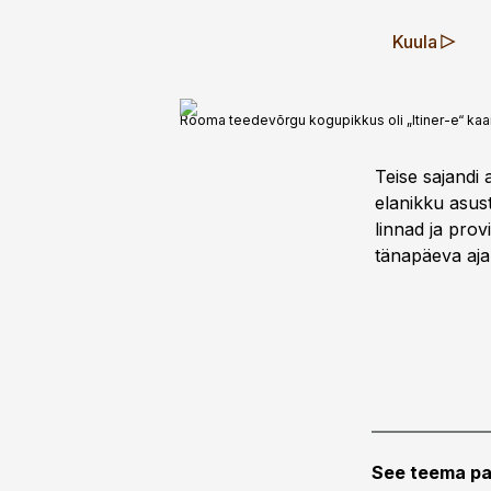
Kuula
Rooma teedevõrgu kogupikkus oli „Itiner-e“ kaar
Teise sajandi 
elanikku asust
linnad ja prov
tänapäeva ajal
See teema pa