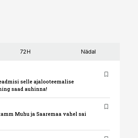
72H
Nädal
eadmisi selle ajalooteemalise
ing saad auhinna!
tamm Muhu ja Saaremaa vahel sai