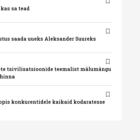
kas sa tead
stus saada uueks Aleksander Suureks
te tsivilisatsioonide teemalist mälumängu
uhinna
pis konkurentidele kaikaid kodaratesse