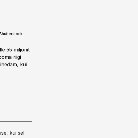
 Shutterstock
e 55 miljonit
ooma riigi
tihedam, kui
se, kui sel