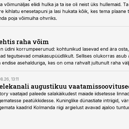
võimunäljas eliidi hulka ja ta ise oli neist üks hullemaid. T
ütre kihlatu enesetapuni ja lasi hukata kõik, kes tema plaane 
enda poja võimuiha ohvriks.
ehtis raha võim
 üdini korrumpeerunud: kohtunikud lasevad end ära osta
ajad tegutsevad omakasu­püüdlikult. Sellises olukorras asub
ia endise asehalduriga, kes on oma rahvalt jultunult raha väl
8.26, 13:11
telekanali augustikuu vaatamissoovituse
story vaatajad paleede salakäikudest maiade iidsetesse linna
matesse peatükkidesse. Kuninglike dünastiate intriigid, vär
gemata kaadrid Kolmanda riigi argielust avavad ajaloo tuntu
sat History on saadaval kõikide Eesti teleoperaatorite kaud