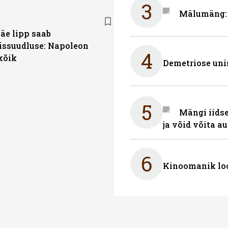
3
Mälumäng: 
äe lipp saab
ssuudluse: Napoleon
4
kõik
Demetriose uni
5
Mängi iidse
ja võid võita a
6
Kinoomanik loo