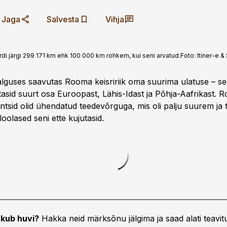
Jaga
Salvesta
Vihja
di järgi 299 171 km ehk 100 000 km rohkem, kui seni arvatud.
Foto:
Itiner-e &
alguses saavutas Rooma keisririik oma suurima ulatuse – sell
asid suurt osa Euroopast, Lähis-Idast ja Põhja-Aafrikast. R
intsid olid ühendatud teedevõrguga, mis oli palju suurem ja 
oolased seni ette kujutasid.
kub huvi?
Hakka neid märksõnu jälgima ja saad alati teavitu