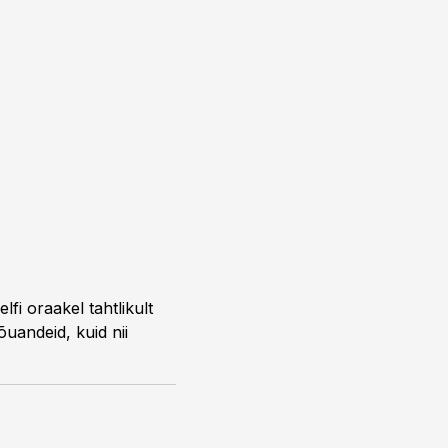
i oraakel tahtlikult
õuandeid, kuid nii