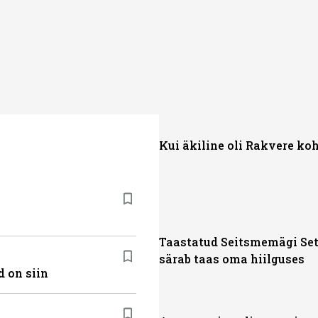
Kui äkiline oli Rakvere ko
Taastatud Seitsmemägi Se
särab taas oma hiilguses
 on siin