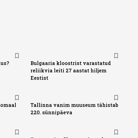
hus?
Bulgaaria kloostrist varastatud
reliikvia leiti 27 aastat hiljem
Eestist
tomaal
Tallinna vanim muuseum tähistab
220. sünnipäeva