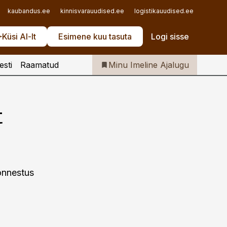
Iseteenindus
kaubandus.ee
kinnisvarauudised.ee
logistikauudised.ee
mu.ee
Telli Imeline Ajalugu
Küsi AI-lt
Esimene kuu tasuta
Logi sisse
esti
Raamatud
Minu Imeline Ajalugu
t
 õnnestus