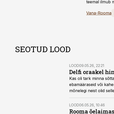
teemal ilmub m
Vana-Rooma
SEOTUD LOOD
LOOD
09.05.26, 22:21
Delfi oraakel hi
Kas oli tark minna sõt
ebamääraseid või kahemõt
mõnelegi neist olid selle
LOOD
06.05.26, 10:46
Rooma õelaimast