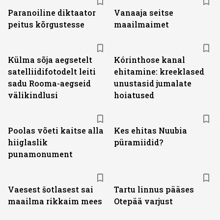
Paranoiline diktaator
Vanaaja seitse
peitus kõrgustesse
maailmaimet
Külma sõja aegsetelt
Kórinthose kanal
satelliidifotodelt leiti
ehitamine: kreeklased
sadu Rooma-aegseid
unustasid jumalate
välikindlusi
hoiatused
Poolas võeti kaitse alla
Kes ehitas Nuubia
hiiglaslik
püramiidid?
punamonument
Vaesest šotlasest sai
Tartu linnus pääses
maailma rikkaim mees
Otepää varjust