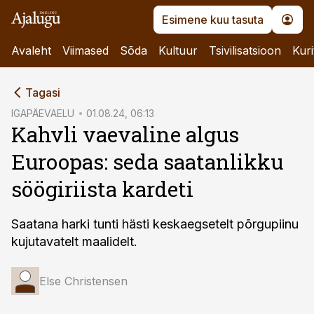
Esimene kuu tasuta
Avaleht
Viimased
Sõda
Kultuur
Tsivilisatsioon
Kuri
cebook
Tagasi
Twitter)
IGAPÄEVAELU
01.08.24, 06:13
Kahvli vaevaline algus
kedIn
Euroopas: seda saatanlikku
ail
söögiriista kardeti
k
Saatana harki tunti hästi keskaegsetelt põrgupiinu
kujutavatelt maalidelt.
Else Christensen