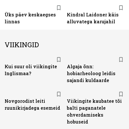
Üks päev keskaegses
Kindral Laidoner käis
linnas
alluvatega karujahil
VIIKINGID
Kui suur oli viikingite
Algaja õnn:
Inglismaa?
hobiarheoloog leidis
sajandi kuldaarde
Novgorodist leiti
Viikingite kaubatee tõi
ruunikirjadega esemeid
balti paganatele
ohverdamiseks
hobuseid