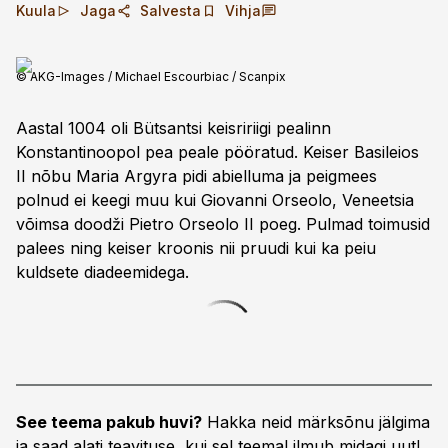
Kuula
Jaga
Salvesta
Vihja
© AKG-Images / Michael Escourbiac / Scanpix
Aastal 1004 oli Bütsantsi keisririigi pealinn
Konstantinoopol pea peale pööratud. Keiser Basileios
II nõbu Maria Argyra pidi abielluma ja peigmees
polnud ei keegi muu kui Giovanni Orseolo, Veneetsia
võimsa doodži Pietro Orseolo II poeg. Pulmad toimusid
palees ning keiser kroonis nii pruudi kui ka peiu
kuldsete diadeemi­dega.
See teema pakub huvi?
Hakka neid märksõnu jälgima
ja saad alati teavituse, kui sel teemal ilmub midagi uut!