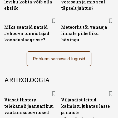
leviku kohta võib olla
veresaun ja mis seal
ekslik
täpselt juhtus?
Miks saatsid natsid
Meteoriit tõi vanaaja
Jehoova tunnistajad
linnale piibelliku
koonduslaagrisse?
hävingu
Rohkem sarnaseid lugusid
ARHEOLOOGIA
ST
Viasat History
Viljandist leitud
telekanali jaanuarikuu
kalmistu juhatas laste
vaatamissoovitused
ja naiste