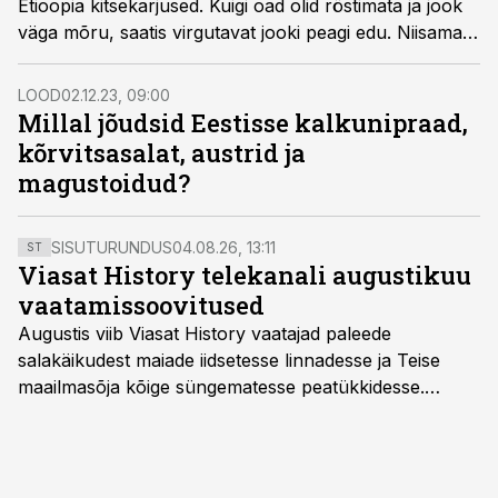
Etioopia kitsekarjused. Kuigi oad olid röstimata ja jook
väga mõru, saatis virgutavat jooki peagi edu. Niisama
kiiresti hakati seda pidama ohtlikuks.
LOOD
02.12.23, 09:00
Millal jõudsid Eestisse kalkunipraad,
kõrvitsasalat, austrid ja
magustoidud?
SISUTURUNDUS
04.08.26, 13:11
ST
Viasat History telekanali augustikuu
vaatamissoovitused
Augustis viib Viasat History vaatajad paleede
salakäikudest maiade iidsetesse linnadesse ja Teise
maailmasõja kõige süngematesse peatükkidesse.
Kuninglike dünastiate intriigid, värsked arheoloogilised
avastused ning seni nägemata kaadrid Kolmanda riigi
argielust avavad ajaloo tuntud sündmused täiesti uuest
vaatenurgast. Viasat History on saadaval kõikide Eesti