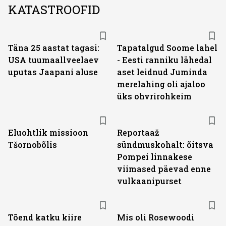
KATASTROOFID
Täna 25 aastat tagasi:
Tapatalgud Soome lahel
USA tuumaallveelaev
- Eesti ranniku lähedal
uputas Jaapani aluse
aset leidnud Juminda
merelahing oli ajaloo
üks ohvrirohkeim
Eluohtlik missioon
Reportaaž
Tšornobõlis
sündmuskohalt: õitsva
Pompei linnakese
viimased päevad enne
vulkaanipurset
Tõend katku kiire
Mis oli Rosewoodi