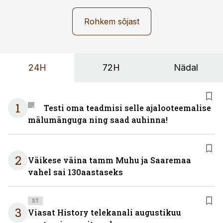
Rohkem sõjast
24H
72H
Nädal
1
Testi oma teadmisi selle ajalooteemalise
mälumänguga ning saad auhinna!
2
Väikese väina tamm Muhu ja Saaremaa
vahel sai 130aastaseks
ST
3
Viasat History telekanali augustikuu