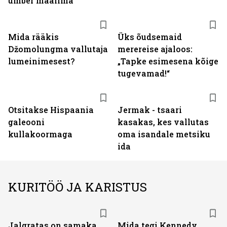
ümber maailma
Mida rääkis
Üks õudsemaid
Džomolungma vallutaja
merereise ajaloos:
lumeinimesest?
„Tapke esimesena kõige
tugevamad!“
Otsitakse Hispaania
Jermak - tsaari
galeooni
kasakas, kes vallutas
kullakoormaga
oma isandale metsiku
ida
KURITÖÖ JA KARISTUS
Jalgratas on samaka
Mida tegi Kennedy