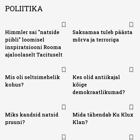
POLIITIKA
Himmler sai "natside
Saksamaa tuleb päästa
piibli" loomisel
mõrva ja terroriga
inspiratsiooni Rooma
ajaloolaselt Tacituselt
Mis oli seltsimehelik
Kes olid antiikajal
kohus?
kõige
demokraatlikumad?
Miks kandsid natsid
Mida tähendab Ku Klux
pruuni?
Klan?