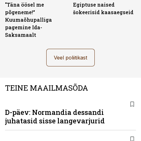
"Täna öösel me
Egiptuse naised
põgeneme!“
šokeerisid kaasaegseid
Kuumaõhupalliga
pagemine Ida-
Saksamaalt
Veel poliitikast
TEINE MAAILMASÕDA
D-päev: Normandia dessandi
juhatasid sisse langevarjurid