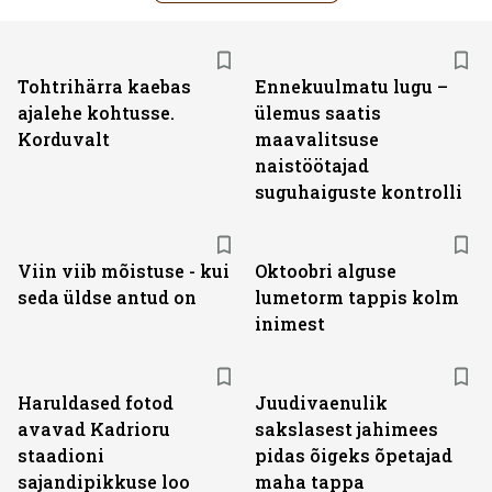
Tohtrihärra kaebas
Ennekuulmatu lugu –
ajalehe kohtusse.
ülemus saatis
Korduvalt
maavalitsuse
naistöötajad
suguhaiguste kontrolli
Viin viib mõistuse - kui
Oktoobri alguse
seda üldse antud on
lumetorm tappis kolm
inimest
Haruldased fotod
Juudivaenulik
avavad Kadrioru
sakslasest jahimees
staadioni
pidas õigeks õpetajad
sajandipikkuse loo
maha tappa