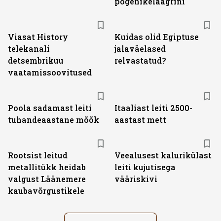
põgenikelaagrini
ST
Viasat History
Kuidas olid Egiptuse
telekanali
jalaväelased
detsembrikuu
relvastatud?
vaatamissoovitused
Poola sadamast leiti
Itaaliast leiti 2500-
tuhandeaastane mõõk
aastast mett
Rootsist leitud
Veealusest kalurikülast
metallitükk heidab
leiti kujutisega
valgust Läänemere
vääriskivi
kaubavõrgustikele