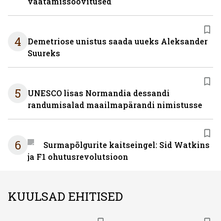
vaatamissoovitused
4
Demetriose unistus saada uueks Aleksander
Suureks
5
UNESCO lisas Normandia dessandi
randumisalad maailmapärandi nimistusse
6
Surmapõlgurite kaitseingel: Sid Watkins
ja F1 ohutusrevolutsioon
KUULSAD EHITISED