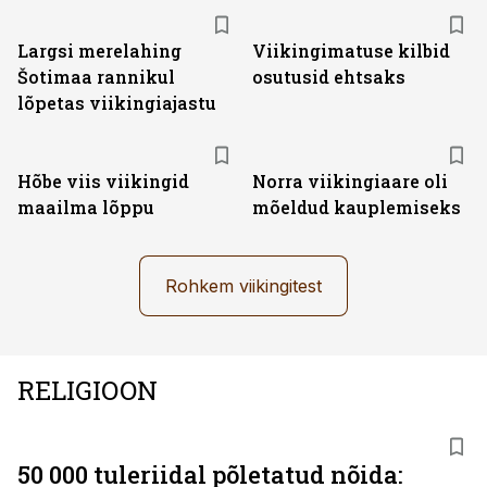
Largsi merelahing
Viikingimatuse kilbid
Šotimaa rannikul
osutusid ehtsaks
lõpetas viikingiajastu
Hõbe viis viikingid
Norra viikingiaare oli
maailma lõppu
mõeldud kauplemiseks
Rohkem viikingitest
RELIGIOON
50 000 tuleriidal põletatud nõida: