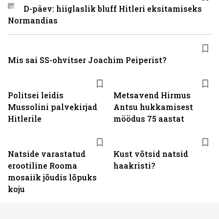
D-päev: hiiglaslik bluff Hitleri eksitamiseks
Normandias
Mis sai SS-ohvitser Joachim Peiperist?
Politsei leidis
Metsavend Hirmus
Mussolini palvekirjad
Antsu hukkamisest
Hitlerile
möödus 75 aastat
Natside varastatud
Kust võtsid natsid
erootiline Rooma
haakristi?
mosaiik jõudis lõpuks
koju