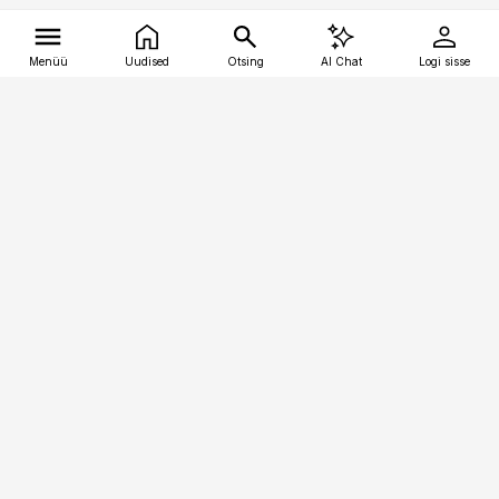
Menüü
Uudised
Otsing
AI Chat
Logi sisse
Vana-Lõuna 39/1, 19094 Tallinn
(+372) 667 0111
tellimiskeskus@aripaev.ee
Telli Imeline Ajalugu
Uudiskiri
Reklaam
Firmast
Sisu kasutamisõigused
Ajakirjaniku
eetikakoodeks
Üldtingimused
Privaatsustingimused
Küpsiste poliitika
KKK
Eesti Meediaettevõtete
Eelistuste haldamine