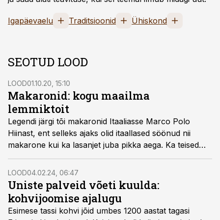
Igapäevaelu
Traditsioonid
Ühiskond
SEOTUD LOOD
LOOD
01.10.20, 15:10
Makaronid: kogu maailma
lemmiktoit
Legendi järgi tõi makaronid Itaaliasse Marco Polo
Hiinast, ent selleks ajaks olid itaallased söönud nii
makarone kui ka lasanjet juba pikka aega. Ka teised
seiklejad reisisid ja tõid kaasa oma retseptid, muutes
makaronid maailma üheks populaarsemaks roaks.
LOOD
04.02.24, 06:47
Uniste palveid võeti kuulda:
kohvijoomise ajalugu
Esimese tassi kohvi jõid umbes 1200 aastat tagasi