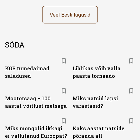
Veel Eesti lugusid
SÕDA
KGB tumedaimad
Liblikas võib valla
saladused
päästa tornaado
Mootorsaag – 100
Miks natsid lapsi
aastat võitlust metsaga
varastasid?
Miks mongolid ikkagi
Kaks aastat natside
ei vallutanud Euroopat?
põranda all