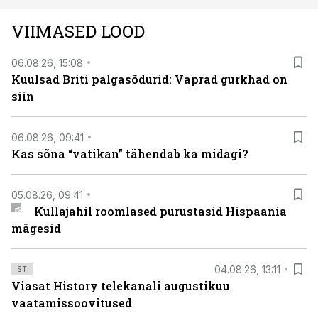
teleoperaatorite kaudu. Tutvu telekavaga:
VIIMASED LOOD
viasathistory.eu/ee
06.08.26, 15:08
Kuulsad Briti palgasõdurid: Vaprad gurkhad on
siin
06.08.26, 09:41
Kas sõna “vatikan” tähendab ka midagi?
05.08.26, 09:41
Kullajahil roomlased purustasid Hispaania
mägesid
04.08.26, 13:11
ST
Viasat History telekanali augustikuu
vaatamissoovitused