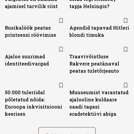
ajamisel tarvilik riist
tapja Helsingis?
Rusikalöök peatas
Agendid tapavad Hitleri
printsessi röövimise
blondi timuka
Ajaloo suurimad
Traavivõistluse
identiteedivargad
Rakvere peatänaval
peatas tuletõrjeauto
50 000 tuleriidal
Muuseumist varastatud
põletatud nõida:
ajalooline kuldaare
Euroopa inkvisitsiooni
saadi tagasi
keerises
eradetektiivi abiga