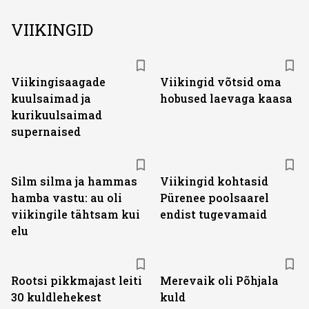
VIIKINGID
Viikingisaagade
Viikingid võtsid oma
kuulsaimad ja
hobused laevaga kaasa
kurikuulsaimad
supernaised
Silm silma ja hammas
Viikingid kohtasid
hamba vastu: au oli
Pürenee poolsaarel
viikingile tähtsam kui
endist tugevamaid
elu
Rootsi pikkmajast leiti
Merevaik oli Põhjala
30 kuldlehekest
kuld