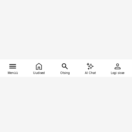
Menüü
Uudised
Otsing
AI Chat
Logi sisse
Vana-Lõuna 39/1, 19094 Tallinn
(+372) 667 0111
tellimiskeskus@aripaev.ee