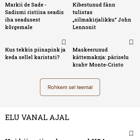
Markii de Sade -
Kibestunud fänn
Sadismi ristiisa seadis
tulistas
iha seadusest
„silmakirjalikku“ John
kõrgemale
Lennonit
Kus tekkis piinapink ja
Maskeerunud
keda sellel karistati?
kättemaksja: päriselu
krahv Monte-Cristo
Rohkem sel teemal
ELU VANAL AJAL