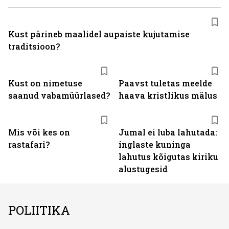
Kust pärineb maalidel aupaiste kujutamise
traditsioon?
Kust on nimetuse
Paavst tuletas meelde
saanud vabamüürlased?
haava kristlikus mälus
Mis või kes on
Jumal ei luba lahutada:
rastafari?
inglaste kuninga
lahutus kõigutas kiriku
alustugesid
POLIITIKA