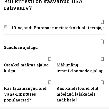
Kui kiiresti on kasvanud USA
rahvaarv?
19. sajandi Prantsuse meisterkokk oli teerajaja
Suudluse ajalugu
Oraakel määras ajaloo
Mälumäng:
kulgu
lemmikloomade ajalugu
Kas lauamängud olid
Kas kandetoolid olid
Vana-Egiptuses
mõeldud laiskadele
populaarsed?
aadlikele?