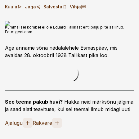
Kuula
Jaga
Salvesta
Vihja
Kummalisel kombel ei ole Eduard Tallikast eriti palju pilte säilinud.
Foto:
geni.com
Aga anname sõna nädalalehele Esmaspäev, mis
avaldas 28. oktoobril 1938 Tallikast pika loo.
See teema pakub huvi?
Hakka neid märksõnu jälgima
ja saad alati teavituse, kui sel teemal ilmub midagi uut!
Ajalugu
Rakvere