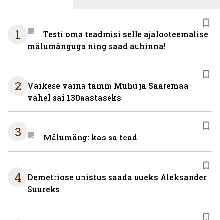
1
Testi oma teadmisi selle ajalooteemalise
mälumänguga ning saad auhinna!
2
Väikese väina tamm Muhu ja Saaremaa
vahel sai 130aastaseks
3
Mälumäng: kas sa tead
4
Demetriose unistus saada uueks Aleksander
Suureks