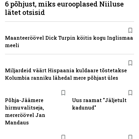
6 põhjust, miks eurooplased Niiluse
lätet otsisid
Maanteeröövel Dick Turpin köitis kogu Inglismaa
meeli
Miljardeid väärt Hispaania kuldaare tõstetakse
Kolumbia ranniku lähedal mere põhjast üles
Põhja-Jäämere
Uus raamat "Jäljetult
hirmuvalitseja,
kadunud"
mereröövel Jan
Mandaus