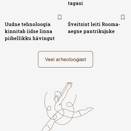
tagasi
Uudne tehnoloogia
Šveitsist leiti Rooma-
kinnitab iidse linna
aegne pantrikujuke
piibellikku hävingut
Veel arheoloogiast