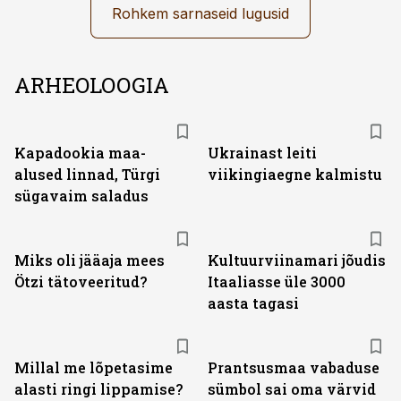
Rohkem sarnaseid lugusid
ARHEOLOOGIA
Kapadookia maa-
Ukrainast leiti
alused linnad, Türgi
viikingiaegne kalmistu
sügavaim saladus
Miks oli jääaja mees
Kultuurviinamari jõudis
Ötzi tätoveeritud?
Itaaliasse üle 3000
aasta tagasi
Millal me lõpetasime
Prantsusmaa vabaduse
alasti ringi lippamise?
sümbol sai oma värvid