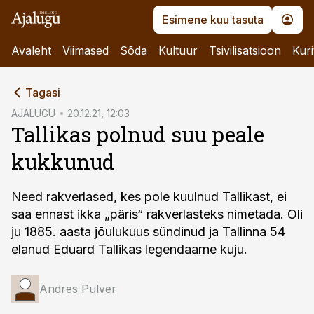
Esimene kuu tasuta
Avaleht
Viimased
Sõda
Kultuur
Tsivilisatsioon
Kuri
cebook
Tagasi
Twitter)
AJALUGU
20.12.21, 12:03
Tallikas polnud suu peale
kedIn
kukkunud
ail
k
Need rakverlased, kes pole kuulnud Tallikast, ei
saa ennast ikka „päris“ rakverlasteks nimetada. Oli
ju 1885. aasta jõulukuus sündinud ja Tallinna 54
elanud Eduard Tallikas legendaarne kuju.
Andres Pulver