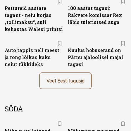
Pettureid aastate
100 aastat tagasi:
tagant - neiu korjas
Rakvere komissar Rex
„tollimaksu“, suli
läbis tuleristsed auga
kehastas Walesi printsi
Auto tappis neli meest
Kuulus hobuseraud on
ja rong lõikas kaks
Pärnu ajaloolisel majal
neiut tükkideks
tagasi
Veel Eesti lugusid
SÕDA
Miks ei vallutanud
Mälumäng: suurimad