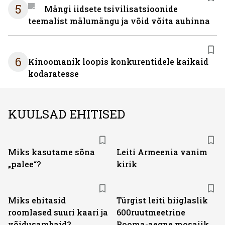
5
Mängi iidsete tsivilisatsioonide
teemalist mälumängu ja võid võita auhinna
6
Kinoomanik loopis konkurentidele kaikaid
kodaratesse
KUULSAD EHITISED
Miks kasutame sõna
Leiti Armeenia vanim
„palee“?
kirik
Miks ehitasid
Türgist leiti hiiglaslik
roomlased suuri kaari ja
600ruutmeetrine
võidusambaid?
Rooma-aegne mosaiik