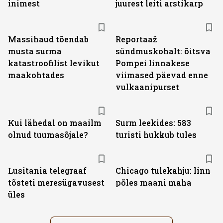
inimest
juurest leiti arstikarp
Massihaud tõendab
Reportaaž
musta surma
sündmuskohalt: õitsva
katastroofilist levikut
Pompei linnakese
maakohtades
viimased päevad enne
vulkaanipurset
Kui lähedal on maailm
Surm leekides: 583
olnud tuumasõjale?
turisti hukkub tules
Lusitania telegraaf
Chicago tulekahju: linn
tõsteti meresügavusest
põles maani maha
üles