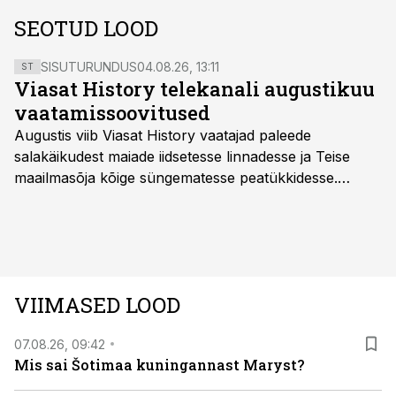
SEOTUD LOOD
SISUTURUNDUS
04.08.26, 13:11
ST
Viasat History telekanali augustikuu
vaatamissoovitused
Augustis viib Viasat History vaatajad paleede
salakäikudest maiade iidsetesse linnadesse ja Teise
maailmasõja kõige süngematesse peatükkidesse.
Kuninglike dünastiate intriigid, värsked arheoloogilised
avastused ning seni nägemata kaadrid Kolmanda riigi
argielust avavad ajaloo tuntud sündmused täiesti uuest
vaatenurgast. Viasat History on saadaval kõikide Eesti
teleoperaatorite kaudu. Tutvu telekavaga:
VIIMASED LOOD
viasathistory.eu/ee
07.08.26, 09:42
Mis sai Šotimaa kuningannast Maryst?