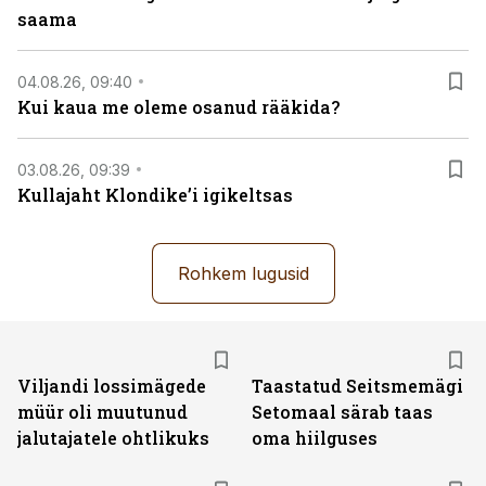
saama
04.08.26, 09:40
Kui kaua me oleme osanud rääkida?
03.08.26, 09:39
Kullajaht Klondike’i igikeltsas
Rohkem lugusid
Viljandi lossimägede
Taastatud Seitsmemägi
müür oli muutunud
Setomaal särab taas
jalutajatele ohtlikuks
oma hiilguses