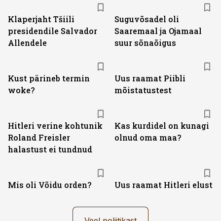
Klaperjaht Tšiili
Suguvõsadel oli
presidendile Salvador
Saaremaal ja Ojamaal
Allendele
suur sõnaõigus
Kust pärineb termin
Uus raamat Piibli
woke?
mõistatustest
Hitleri verine kohtunik
Kas kurdidel on kunagi
Roland Freisler
olnud oma maa?
halastust ei tundnud
Mis oli Võidu orden?
Uus raamat Hitleri elust
Veel poliitikast