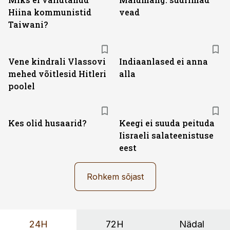
Hiina kommunistid
vead
Taiwani?
Vene kindrali Vlassovi
Indiaanlased ei anna
mehed võitlesid Hitleri
alla
poolel
Kes olid husaarid?
Keegi ei suuda peituda
Iisraeli salateenistuse
eest
Rohkem sõjast
24H
72H
Nädal