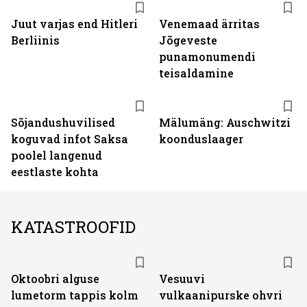
Juut varjas end Hitleri
Venemaad ärritas
Berliinis
Jõgeveste
punamonumendi
teisaldamine
Sõjandushuvilised
Mälumäng: Auschwitzi
koguvad infot Saksa
koonduslaager
poolel langenud
eestlaste kohta
KATASTROOFID
Oktoobri alguse
Vesuuvi
lumetorm tappis kolm
vulkaanipurske ohvri