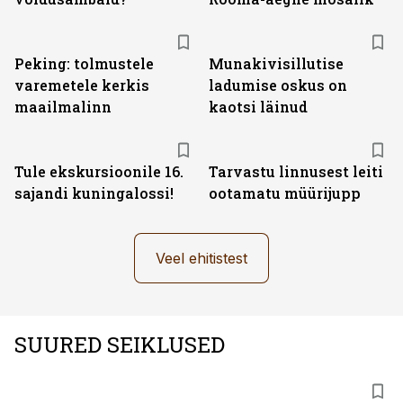
Peking: tolmustele
Munakivisillutise
varemetele kerkis
ladumise oskus on
maailmalinn
kaotsi läinud
Tule ekskursioonile 16.
Tarvastu linnusest leiti
sajandi kuningalossi!
ootamatu müürijupp
Veel ehitistest
SUURED SEIKLUSED