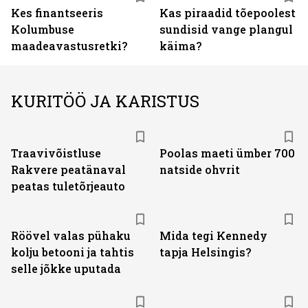
Kes finantseeris
Kas piraadid tõepoolest
Kolumbuse
sundisid vange plangul
maadeavastusretki?
käima?
KURITÖÖ JA KARISTUS
Traavivõistluse
Poolas maeti ümber 700
Rakvere peatänaval
natside ohvrit
peatas tuletõrjeauto
Röövel valas pühaku
Mida tegi Kennedy
kolju betooni ja tahtis
tapja Helsingis?
selle jõkke uputada