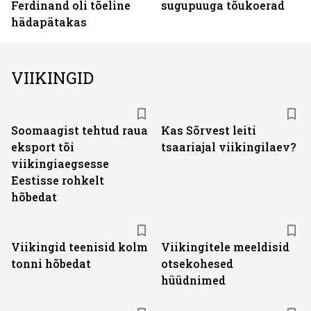
Ferdinand oli tõeline
sugupuuga tõukoerad
hädapätakas
VIIKINGID
Soomaagist tehtud raua
Kas Sõrvest leiti
eksport tõi
tsaariajal viikingilaev?
viikingiaegsesse
Eestisse rohkelt
hõbedat
Viikingid teenisid kolm
Viikingitele meeldisid
tonni hõbedat
otsekohesed
hüüdnimed