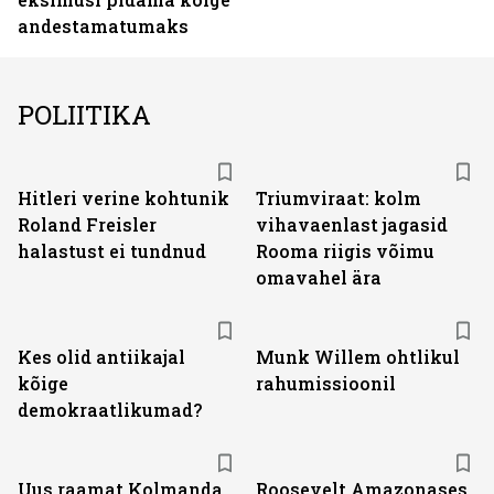
andestamatumaks
POLIITIKA
Hitleri verine kohtunik
Triumviraat: kolm
Roland Freisler
vihavaenlast jagasid
halastust ei tundnud
Rooma riigis võimu
omavahel ära
Kes olid antiikajal
Munk Willem ohtlikul
kõige
rahumissioonil
demokraatlikumad?
Uus raamat Kolmanda
Roosevelt Amazonases