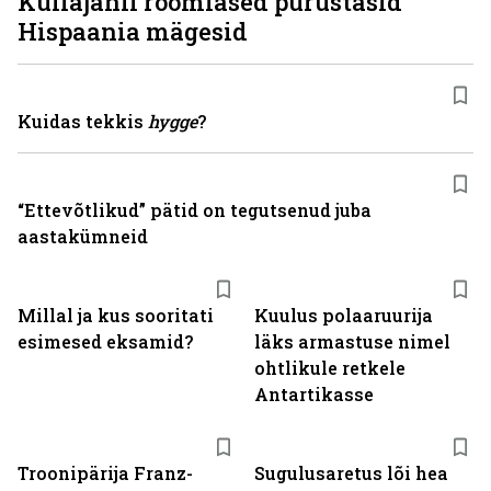
Kullajahil roomlased purustasid
Hispaania mägesid
Kuidas tekkis
hygge
?
“Ettevõtlikud” pätid on tegutsenud juba
aastakümneid
Millal ja kus sooritati
Kuulus polaaruurija
esimesed eksamid?
läks armastuse nimel
ohtlikule retkele
Antartikasse
Troonipärija Franz-
Sugulusaretus lõi hea