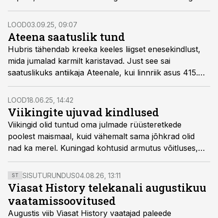
oskas oodata õiget hetke, mil purustada vastase alus
pardakahurite kogupaukudega.
LOOD
03.09.25, 09:07
Ateena saatuslik tund
Hubris tähendab kreeka keeles liigset enesekindlust,
mida jumalad karmilt karistavad. Just see sai
saatuslikuks antiikaja Ateenale, kui linnriik asus 415.
aastal eKr Sitsiiliat ründama. Kaheaastane sõjakäik
pani kaalule mitte ainult Ateena maine, vaid ka
LOOD
18.06.25, 14:42
püsimajäämise.
Viikingite ujuvad kindlused
Viikingid olid tuntud oma julmade rüüsteretkede
poolest maismaal, kuid vähemalt sama jõhkrad olid
nad ka merel. Kuningad kohtusid armutus võitluses,
mis lõppes alles siis, kui vaenlane oli kas tapetud,
uppunud või paanikas põgenenud.
SISUTURUNDUS
04.08.26, 13:11
ST
Viasat History telekanali augustikuu
vaatamissoovitused
Augustis viib Viasat History vaatajad paleede