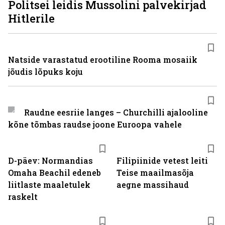
Politsei leidis Mussolini palvekirjad
Hitlerile
Natside varastatud erootiline Rooma mosaiik
jõudis lõpuks koju
Raudne eesriie langes – Churchilli ajalooline
kõne tõmbas raudse joone Euroopa vahele
D-päev: Normandias
Filipiinide vetest leiti
Omaha Beachil edeneb
Teise maailmasõja
liitlaste maaletulek
aegne massihaud
raskelt