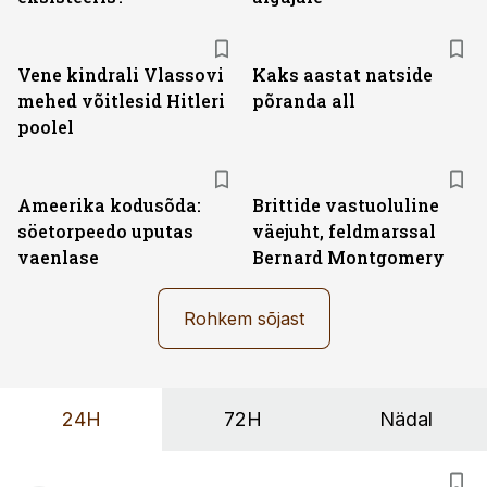
Vene kindrali Vlassovi
Kaks aastat natside
mehed võitlesid Hitleri
põranda all
poolel
Ameerika kodusõda:
Brittide vastuoluline
söetorpeedo uputas
väejuht, feldmarssal
vaenlase
Bernard Montgomery
Rohkem sõjast
24H
72H
Nädal