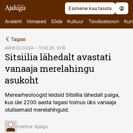
Esimene kuu tasuta
Avaleht
Viimased
Sõda
Kultuur
Tsivilisatsioon
Kuri
cebook
Tagasi
Twitter)
ARHEOLOOGIA
11.06.26, 10:18
Sitsiilia lähedalt avastati
kedIn
vanaaja merelahingu
ail
asukoht
k
Merearheoloogid leidsid Sitsiilia lähedalt paiga,
kus üle 2200 aasta tagasi toimus üks vanaaja
olulisemaid merelahinguid.
Imeline Ajalgu