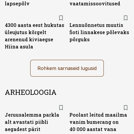
lapsepõlv
vaatamissoovitused
4300 aasta eest hukutas
Lennuõnnetus muutis
üleujutus kõrgelt
Šoti linnakese põlevaks
arenenud kiviaegse
põrguks
Hiina asula
Rohkem sarnaseid lugusid
ARHEOLOOGIA
Jeruusalemma parkla
Poolast leitud maailma
alt avastati piibli
vanim bumerang on
aegadest pärit
40 000 aastat vana