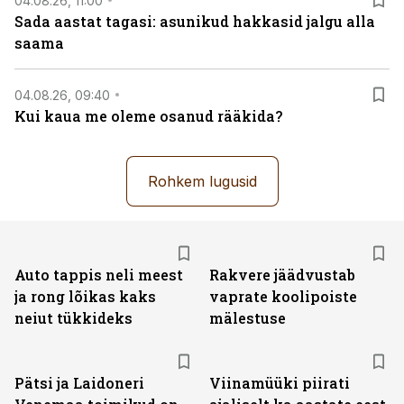
04.08.26, 11:00
Sada aastat tagasi: asunikud hakkasid jalgu alla
saama
04.08.26, 09:40
Kui kaua me oleme osanud rääkida?
Rohkem lugusid
Auto tappis neli meest
Rakvere jäädvustab
ja rong lõikas kaks
vaprate koolipoiste
neiut tükkideks
mälestuse
Pätsi ja Laidoneri
Viinamüüki piirati