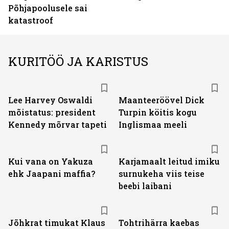
Põhjapoolusele sai
katastroof
KURITÖÖ JA KARISTUS
Lee Harvey Oswaldi
Maanteeröövel Dick
mõistatus: president
Turpin köitis kogu
Kennedy mõrvar tapeti
Inglismaa meeli
Kui vana on Yakuza
Karjamaalt leitud imiku
ehk Jaapani maffia?
surnukeha viis teise
beebi laibani
Jõhkrat timukat Klaus
Tohtrihärra kaebas