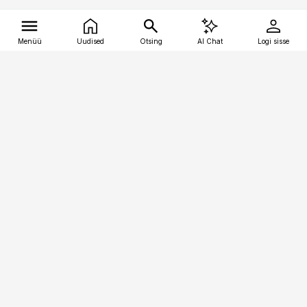
Menüü
Uudised
Otsing
AI Chat
Logi sisse
Vana-Lõuna 39/1, 19094 Tallinn
(+372) 667 0111
tellimiskeskus@aripaev.ee
Telli Imeline Ajalugu
Uudiskiri
Reklaam
Firmast
Sisu kasutamisõigused
Ajakirjaniku
eetikakoodeks
Üldtingimused
Privaatsustingimused
Küpsiste poliitika
KKK
Eesti Meediaettevõtete
Eelistuste haldamine