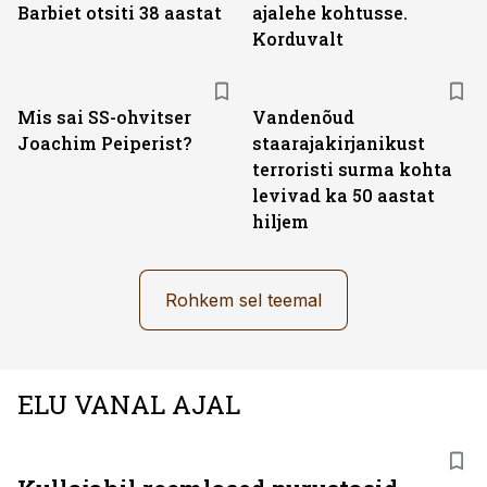
Barbiet otsiti 38 aastat
ajalehe kohtusse.
Korduvalt
Mis sai SS-ohvitser
Vandenõud
Joachim Peiperist?
staarajakirjanikust
terroristi surma kohta
levivad ka 50 aastat
hiljem
Rohkem sel teemal
ELU VANAL AJAL