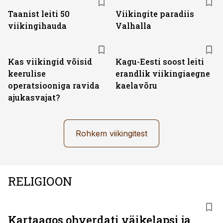
Taanist leiti 50
Viikingite paradiis
viikingihauda
Valhalla
Kas viikingid võisid
Kagu-Eesti soost leiti
keerulise
erandlik viikingiaegne
operatsiooniga ravida
kaelavõru
ajukasvajat?
Rohkem viikingitest
RELIGIOON
Kartaagos ohverdati väikelapsi ja