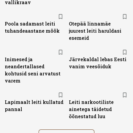
vallikraav
Poola sadamast leiti
Otepää linnamäe
tuhandeaastane mõõk
juurest leiti haruldasi
esemeid
Inimesed ja
Järvekaldal lebas Eesti
neandertallased
vanim veesõiduk
kohtusid seni arvatust
varem
Lapimaalt leiti kullatud
Leiti narkootiliste
pannal
ainetega täidetud
õõnestatud luu