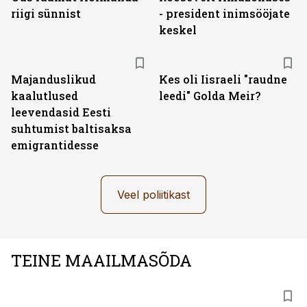
riigi sünnist
- president inimsööjate
keskel
Majanduslikud
Kes oli Iisraeli "raudne
kaalutlused
leedi" Golda Meir?
leevendasid Eesti
suhtumist baltisaksa
emigrantidesse
Veel poliitikast
TEINE MAAILMASÕDA