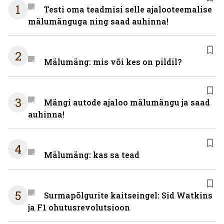
1
Testi oma teadmisi selle ajalooteemalise
mälumänguga ning saad auhinna!
2
Mälumäng: mis või kes on pildil?
3
Mängi autode ajaloo mälumängu ja saad
auhinna!
4
Mälumäng: kas sa tead
5
Surmapõlgurite kaitseingel: Sid Watkins
ja F1 ohutusrevolutsioon