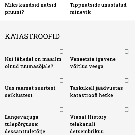
Miks kandsid natsid
Tippnatside unustatud
pruuni?
minevik
KATASTROOFID
Kui lähedal on maailm
Veneetsia igavene
olnud tuumasõjale?
võitlus veega
Uus raamat suurtest
Taskukell jäädvustas
seiklustest
katastroofi hetke
ST
Langevarjuga
Viasat History
tulepõrgusse:
telekanali
dessanttuletõrje
detsembrikuu