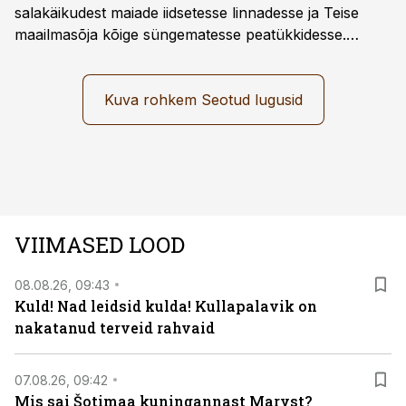
salakäikudest maiade iidsetesse linnadesse ja Teise
maailmasõja kõige süngematesse peatükkidesse.
Kuninglike dünastiate intriigid, värsked arheoloogilised
avastused ning seni nägemata kaadrid Kolmanda riigi
argielust avavad ajaloo tuntud sündmused täiesti uuest
Kuva rohkem Seotud lugusid
vaatenurgast. Viasat History on saadaval kõikide Eesti
teleoperaatorite kaudu. Tutvu telekavaga:
viasathistory.eu/ee
VIIMASED LOOD
08.08.26, 09:43
Kuld! Nad leidsid kulda! Kullapalavik on
nakatanud terveid rahvaid
07.08.26, 09:42
Mis sai Šotimaa kuningannast Maryst?