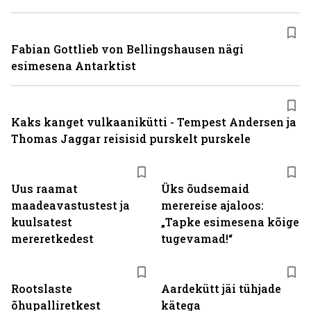
Fabian Gottlieb von Bellingshausen nägi
esimesena Antarktist
Kaks kanget vulkaanikütti - Tempest Andersen ja
Thomas Jaggar reisisid purskelt purskele
Uus raamat
Üks õudsemaid
maadeavastustest ja
merereise ajaloos:
kuulsatest
„Tapke esimesena kõige
mereretkedest
tugevamad!“
Rootslaste
Aardekütt jäi tühjade
õhupalliretkest
kätega