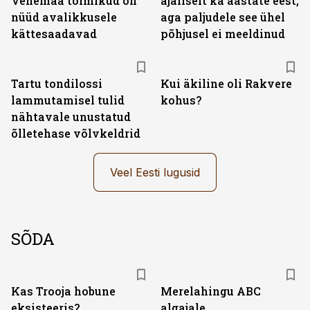
Venemaa toimikud on
ajaliselt ka aastate eest,
nüüd avalikkusele
aga paljudele see ühel
kättesaadavad
põhjusel ei meeldinud
Tartu tondilossi
Kui äkiline oli Rakvere
lammutamisel tulid
kohus?
nähtavale unustatud
õlletehase võlvkeldrid
Veel Eesti lugusid
SÕDA
Kas Trooja hobune
Merelahingu ABC
eksisteeris?
algajale