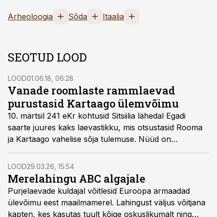
Arheoloogia
Sõda
Itaalia
SEOTUD LOOD
LOOD
01.06.18, 06:28
Vanade roomlaste rammlaevad
purustasid Kartaago ülemvõimu
10. märtsil 241 eKr kohtusid Sitsiilia lähedal Egadi
saarte juures kaks laevastikku, mis otsustasid Rooma
ja Kartaago vahelise sõja tulemuse. Nüüd on
arheoloogid leidnud koha, kus lahing aset leidis.
Avastus pööras teadlaste senised teadmised antiikaja
LOOD
29.03.26, 15:54
merelahingute kohta pea peale.
Merelahingu ABC algajale
Purjelaevade kuldajal võitlesid Euroopa armaadad
ülevõimu eest maailmamerel. Lahingust väljus võitjana
kapten, kes kasutas tuult kõige oskuslikumalt ning