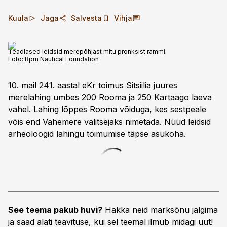
Kuula
Jaga
Salvesta
Vihja
Teadlased leidsid merepõhjast mitu pronksist rammi.
Foto:
Rpm Nautical Foundation
10. mail 241. aastal eKr toimus Sitsiilia juures
merelahing umbes 200 Rooma ja 250 Kartaago laeva
vahel. Lahing lõppes Rooma võiduga, kes sestpeale
võis end Vahemere valitsejaks nimetada. Nüüd leidsid
arheoloogid lahingu toimumise täpse asukoha.
See teema pakub huvi?
Hakka neid märksõnu jälgima
ja saad alati teavituse, kui sel teemal ilmub midagi uut!