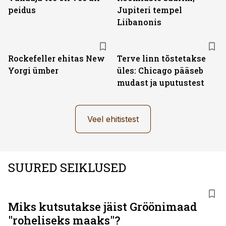
peidus
Jupiteri tempel
Liibanonis
Rockefeller ehitas New
Terve linn tõstetakse
Yorgi ümber
üles: Chicago pääseb
mudast ja uputustest
Veel ehitistest
SUURED SEIKLUSED
Miks kutsutakse jäist Gröönimaad
"roheliseks maaks"?