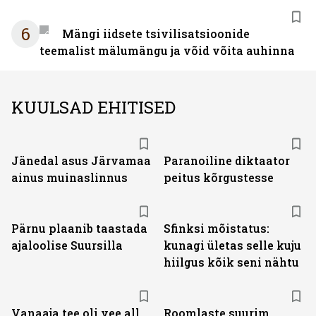
6
Mängi iidsete tsivilisatsioonide
teemalist mälumängu ja võid võita auhinna
KUULSAD EHITISED
Jänedal asus Järvamaa
Paranoiline diktaator
ainus muinaslinnus
peitus kõrgustesse
Pärnu plaanib taastada
Sfinksi mõistatus:
ajaloolise Suursilla
kunagi ületas selle kuju
hiilgus kõik seni nähtu
Vanaaja tee oli vee all
Roomlaste suurim,