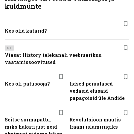
kuldmünte
Kes olid katarid?
ST
Viasat History telekanali veebruarikuu
vaatamissoovitused
Kes oli patusööja?
Iidsed peruulased
vedasid elusaid
papagoisid üle Andide
Seitse surmapattu:
Revolutsioon muutis
miks hakati just neid
Iraani islamiriigiks
eksimusi pidama kõige