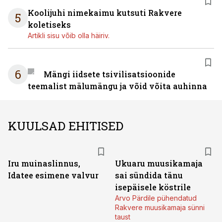
Koolijuhi nimekaimu kutsuti Rakvere
5
koletiseks
Artikli sisu võib olla häiriv.
6
Mängi iidsete tsivilisatsioonide
teemalist mälumängu ja võid võita auhinna
KUULSAD EHITISED
Iru muinaslinnus,
Ukuaru muusikamaja
Idatee esimene valvur
sai sündida tänu
isepäisele köstrile
Arvo Pärdile pühendatud
Rakvere muusikamaja sünni
taust