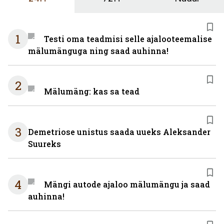
1
Testi oma teadmisi selle ajalooteemalise
mälumänguga ning saad auhinna!
2
Mälumäng: kas sa tead
3
Demetriose unistus saada uueks Aleksander
Suureks
4
Mängi autode ajaloo mälumängu ja saad
auhinna!