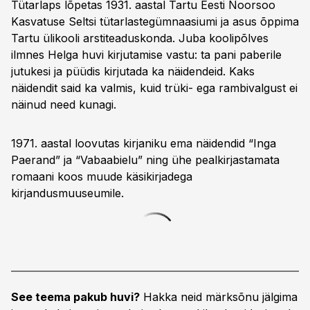
Tütarlaps lõpetas 1931. aastal Tartu Eesti Noorsoo
Kasvatuse Seltsi tütarlastegümnaasiumi ja asus õppima
Tartu ülikooli arstiteaduskonda. Juba koolipõlves
ilmnes Helga huvi kirjutamise vastu: ta pani paberile
jutukesi ja püüdis kirjutada ka näidendeid. Kaks
näidendit said ka valmis, kuid trüki- ega rambivalgust ei
näinud need kunagi.
1971. aastal loovutas kirjaniku ema näidendid “Inga
Paerand” ja “Vabaabielu” ning ühe pealkirjastamata
romaani koos muude käsikirjadega
kirjandusmuuseumile.
See teema pakub huvi?
Hakka neid märksõnu jälgima