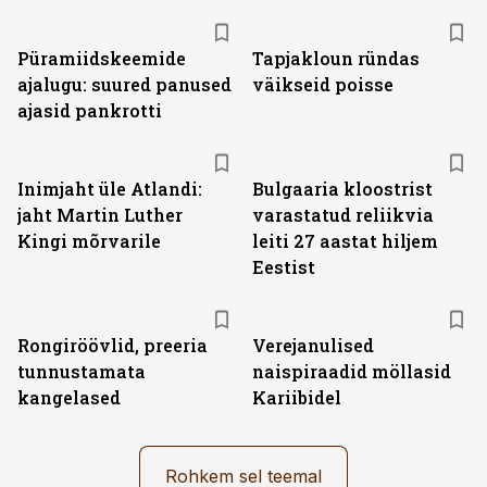
Püramiidskeemide
Tapjakloun ründas
ajalugu: suured panused
väikseid poisse
ajasid pankrotti
Inimjaht üle Atlandi:
Bulgaaria kloostrist
jaht Martin Luther
varastatud reliikvia
Kingi mõrvarile
leiti 27 aastat hiljem
Eestist
Rongiröövlid, preeria
Verejanulised
tunnustamata
naispiraadid möllasid
kangelased
Kariibidel
Rohkem sel teemal