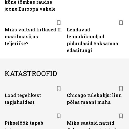
kõne tõmbas raudse
joone Euroopa vahele
Miks võitsid liitlased II
Lendavad
maailmasõjas
lennukikandjad
teljeriike?
pidurdasid Saksamaa
edasitungi
KATASTROOFID
Lood tegelikest
Chicago tulekahju: linn
tapjahaidest
põles maani maha
Pikselöök tapab
Miks saatsid natsid