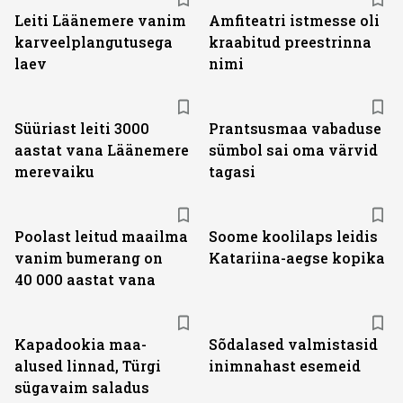
Leiti Läänemere vanim
Amfiteatri istmesse oli
karveelplangutusega
kraabitud preestrinna
laev
nimi
Süüriast leiti 3000
Prantsusmaa vabaduse
aastat vana Läänemere
sümbol sai oma värvid
merevaiku
tagasi
Poolast leitud maailma
Soome koolilaps leidis
vanim bumerang on
Katariina-aegse kopika
40 000 aastat vana
Kapadookia maa-
Sõdalased valmistasid
alused linnad, Türgi
inimnahast esemeid
sügavaim saladus