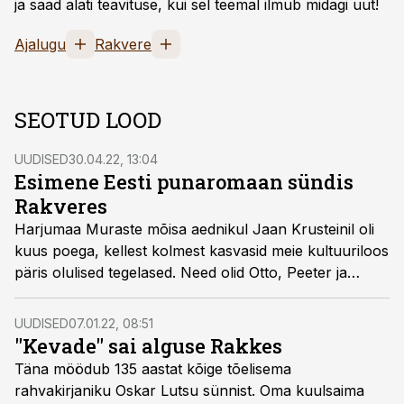
ja saad alati teavituse, kui sel teemal ilmub midagi uut!
Ajalugu
Rakvere
SEOTUD LOOD
UUDISED
30.04.22, 13:04
Esimene Eesti punaromaan sündis
Rakveres
Harjumaa Muraste mõisa aednikul Jaan Krusteinil oli
kuus poega, kellest kolmest kasvasid meie kultuuriloos
päris olulised tegelased. Need olid Otto, Peeter ja
Ernst.
UUDISED
07.01.22, 08:51
"Kevade" sai alguse Rakkes
Täna möödub 135 aastat kõige tõelisema
rahvakirjaniku Oskar Lutsu sünnist. Oma kuulsaima