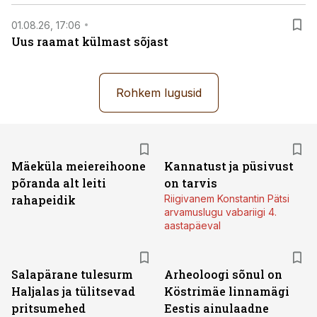
01.08.26, 17:06
Uus raamat külmast sõjast
Rohkem lugusid
Mäeküla meiereihoone
Kannatust ja püsivust
põranda alt leiti
on tarvis
rahapeidik
Riigivanem Konstantin Pätsi
arvamuslugu vabariigi 4.
aastapäeval
Salapärane tulesurm
Arheoloogi sõnul on
Haljalas ja tülitsevad
Köstrimäe linnamägi
pritsumehed
Eestis ainulaadne