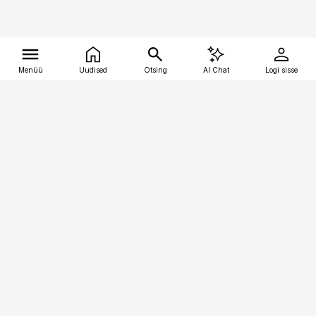
Menüü
Uudised
Otsing
AI Chat
Logi sisse
Vana-Lõuna 39/1, 19094 Tallinn
(+372) 667 0111
tellimiskeskus@aripaev.ee
Telli Imeline Ajalugu
Uudiskiri
Reklaam
Firmast
Sisu kasutamisõigused
Ajakirjaniku
eetikakoodeks
Üldtingimused
Privaatsustingimused