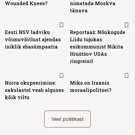
Wounded Knees?
nimetada Moskva
tänava
Eesti NSV ladviku
Reportaaž: Nõukogude
võimuvõitlust ajendas
Liidu tujukas
isiklik ebasümpaatia
esikommunist Nikita
Hruštšov USAs
ringreisil
Norra okupeerimine:
Miks on Iraanis
sakslastel veab alguses
moraalipolitsei?
kõik viltu
Veel poliitikast