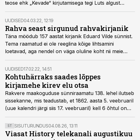
teose ehk „Kevade“ kirjutamisega tegi Luts algust
Rakkes.
UUDISED
04.03.22, 12:19
Rahva seast sirgunud rahvakirjanik
Täna möödub 157 aastat kirjanik Eduard Vilde sünnist.
Tema raamatud ei ole reeglina kõige lihtsamini
loetavad, aga nendel on väga oluline koht nii meie
kirjandusloos kui ka eneseteadvuses.
UUDISED
17.02.22, 14:51
Kohtuhärraks saades lõppes
kirjamehe kirev elu otsa
Rakvere maakoguduse sünniraamatu 138. lehel ilutseb
sissekanne, mis teadustab, et 1862. aasta 5. veebruaril
(uue kalendri järgi siis 17. veebruaril) kell 6 õhtul on
Kullaaru “Kleentekerl” Jan Brunbergi naine Mai ilmale
toonud poisslapse, kes 4. märtsil on praost Gebhardti
SISUTURUNDUS
04.08.26, 13:11
ST
poolt ristitud ja saanud nimeks Eduard.
Viasat History telekanali augustikuu