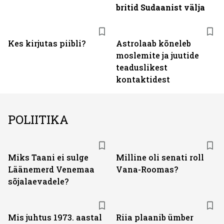
britid Sudaanist välja
Kes kirjutas piibli?
Astrolaab kõneleb
moslemite ja juutide
teaduslikest
kontaktidest
POLIITIKA
Miks Taani ei sulge
Milline oli senati roll
Läänemerd Venemaa
Vana-Roomas?
sõjalaevadele?
Mis juhtus 1973. aastal
Riia plaanib ümber