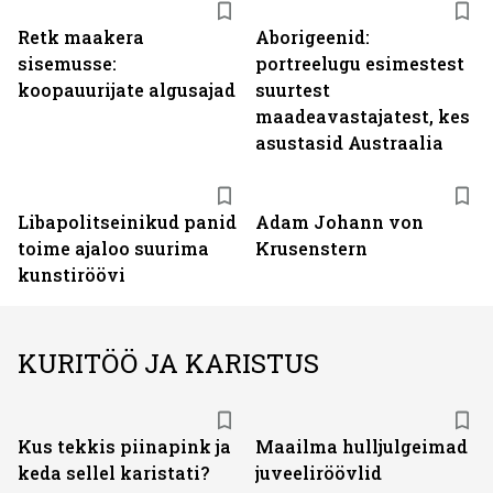
Retk maakera
Aborigeenid:
sisemusse:
portreelugu esimestest
koopauurijate algusajad
suurtest
maadeavastajatest, kes
asustasid Austraalia
Libapolitseinikud panid
Adam Johann von
toime ajaloo suurima
Krusenstern
kunstiröövi
KURITÖÖ JA KARISTUS
Kus tekkis piinapink ja
Maailma hulljulgeimad
keda sellel karistati?
juveeliröövlid