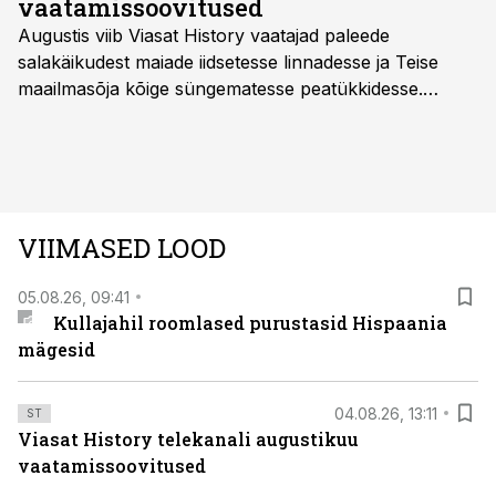
vaatamissoovitused
Augustis viib Viasat History vaatajad paleede
salakäikudest maiade iidsetesse linnadesse ja Teise
maailmasõja kõige süngematesse peatükkidesse.
Kuninglike dünastiate intriigid, värsked arheoloogilised
avastused ning seni nägemata kaadrid Kolmanda riigi
argielust avavad ajaloo tuntud sündmused täiesti uuest
vaatenurgast. Viasat History on saadaval kõikide Eesti
teleoperaatorite kaudu. Tutvu telekavaga:
VIIMASED LOOD
viasathistory.eu/ee
05.08.26, 09:41
Kullajahil roomlased purustasid Hispaania
mägesid
04.08.26, 13:11
ST
Viasat History telekanali augustikuu
vaatamissoovitused