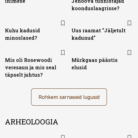
inimese
Jehoova tunnistajad
koonduslaagrisse?
Kuhu kadusid
Uus raamat "Jäljetult
minoslased?
kadunud"
Mis oli Rosewoodi
Mürkgaas päästis
veresaun ja mis seal
elusid
täpselt juhtus?
Rohkem sarnaseid lugusid
ARHEOLOOGIA