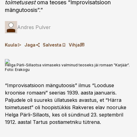
toimetusest
oma teoses “Improvisatsioon
mängutoosis”.”
Andres Pulver
Kuula
Jaga
Salvesta
Vihja
Helga Pärli-Sillaotsa viimaseks valminud teoseks jäi romaan "Karjäär".
Foto:
Erakogu
“Improvisatsioon mängutoosis” ilmus “Looduse
kroonise romaani” seerias 1939. aasta jaanuaris.
Paljudele oli suureks üllatuseks avastus, et “Härra
toimetusest” oli hoopistükkis Rakveres elav nooruke
Helga Pärli-Sillaots, kes oli sündinud 23. septembril
1912. aastal Tartus postiametniku tütrena.