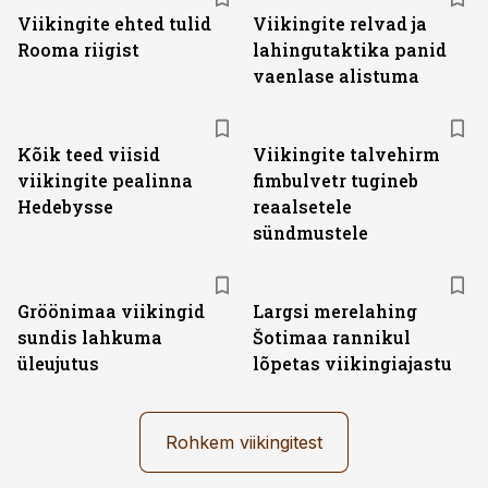
Viikingite ehted tulid
Viikingite relvad ja
Rooma riigist
lahingutaktika panid
vaenlase alistuma
Kõik teed viisid
Viikingite talvehirm
viikingite pealinna
fimbulvetr tugineb
Hedebysse
reaalsetele
sündmustele
Gröönimaa viikingid
Largsi merelahing
sundis lahkuma
Šotimaa rannikul
üleujutus
lõpetas viikingiajastu
Rohkem viikingitest