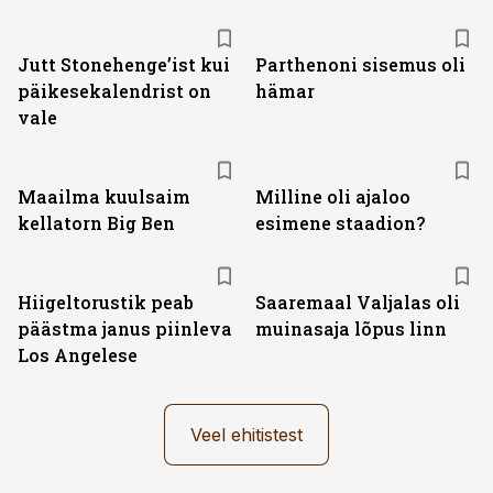
Jutt Stonehenge’ist kui
Parthenoni sisemus oli
päikesekalendrist on
hämar
vale
Maailma kuulsaim
Milline oli ajaloo
kellatorn Big Ben
esimene staadion?
Hiigeltorustik peab
Saaremaal Valjalas oli
päästma janus piinleva
muinasaja lõpus linn
Los Angelese
Veel ehitistest