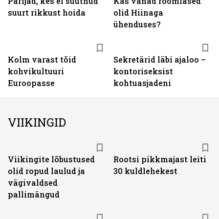
Pärijad, kes ei suutnud
Kas vanad roomlased
suurt rikkust hoida
olid Hiinaga
ühenduses?
Kolm varast tõid
Sekretärid läbi ajaloo –
kohvikultuuri
kontoriseksist
Euroopasse
kohtuasjadeni
VIIKINGID
Viikingite lõbustused
Rootsi pikkmajast leiti
olid ropud laulud ja
30 kuldlehekest
vägivaldsed
pallimängud