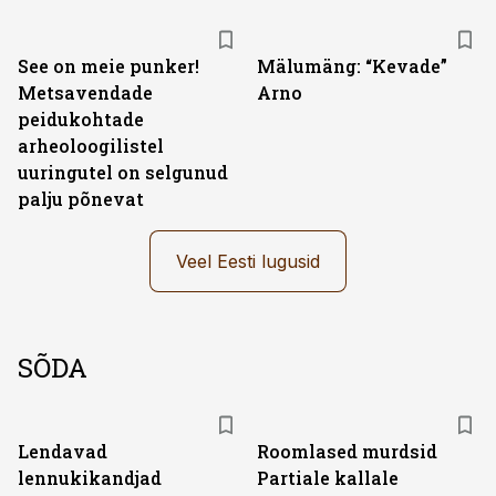
See on meie punker!
Mälumäng: “Kevade”
Metsavendade
Arno
peidukohtade
arheoloogilistel
uuringutel on selgunud
palju põnevat
Veel Eesti lugusid
SÕDA
Lendavad
Roomlased murdsid
lennukikandjad
Partiale kallale