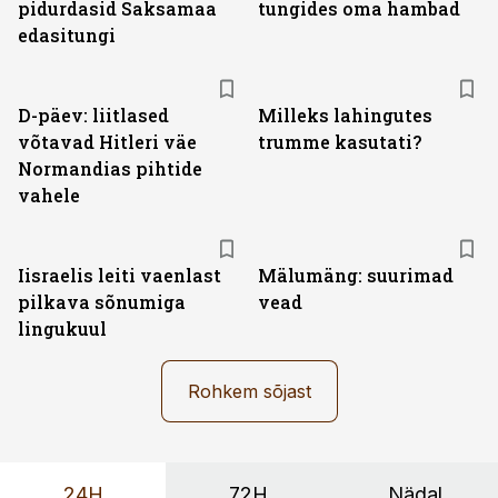
pidurdasid Saksamaa
tungides oma hambad
edasitungi
D-päev: liitlased
Milleks lahingutes
võtavad Hitleri väe
trumme kasutati?
Normandias pihtide
vahele
Iisraelis leiti vaenlast
Mälumäng: suurimad
pilkava sõnumiga
vead
lingukuul
Rohkem sõjast
24H
72H
Nädal