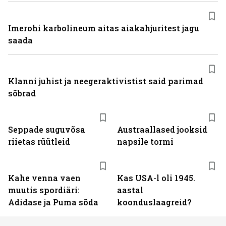
Imerohi karbolineum aitas aiakahjuritest jagu
saada
Klanni juhist ja neegeraktivistist said parimad
sõbrad
Seppade suguvõsa
Austraallased jooksid
riietas rüütleid
napsile tormi
Kahe venna vaen
Kas USA-l oli 1945.
muutis spordiäri:
aastal
Adidase ja Puma sõda
koonduslaagreid?