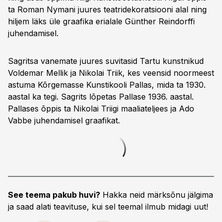
ta Roman Nymani juures teatridekoratsiooni alal ning
hiljem läks üle graafika erialale Günther Reindorffi
juhendamisel.
Sagritsa vanemate juures suvitasid Tartu kunstnikud
Voldemar Mellik ja Nikolai Triik, kes veensid noormeest
astuma Kõrgemasse Kunstikooli Pallas, mida ta 1930.
aastal ka tegi. Sagrits lõpetas Pallase 1936. aastal.
Pallases õppis ta Nikolai Triigi maaliateljees ja Ado
Vabbe juhendamisel graafikat.
See teema pakub huvi?
Hakka neid märksõnu jälgima
ja saad alati teavituse, kui sel teemal ilmub midagi uut!