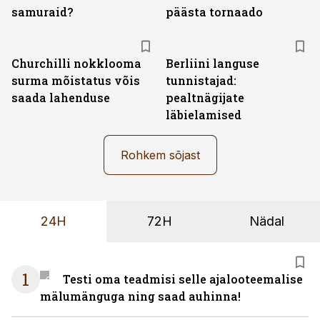
samuraid?
päästa tornaado
Churchilli nokklooma
Berliini languse
surma mõistatus võis
tunnistajad:
saada lahenduse
pealtnägijate
läbielamised
Rohkem sõjast
24H
72H
Nädal
1
Testi oma teadmisi selle ajalooteemalise
mälumänguga ning saad auhinna!