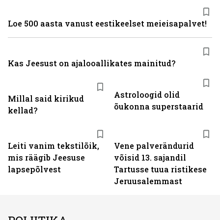
Loe 500 aasta vanust eestikeelset meieisapalvet!
Kas Jeesust on ajalooallikates mainitud?
Astroloogid olid
Millal said kirikud
õukonna superstaarid
kellad?
Leiti vanim tekstilõik,
Vene palverändurid
mis räägib Jeesuse
võisid 13. sajandil
lapsepõlvest
Tartusse tuua ristikese
Jeruusalemmast