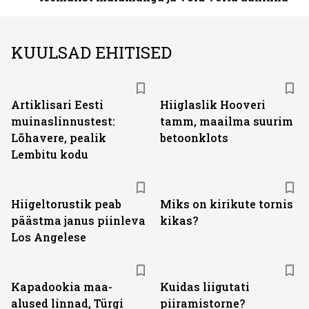
KUULSAD EHITISED
Artiklisari Eesti
Hiiglaslik Hooveri
muinaslinnustest:
tamm, maailma suurim
Lõhavere, pealik
betoonklots
Lembitu kodu
Hiigeltorustik peab
Miks on kirikute tornis
päästma janus piinleva
kikas?
Los Angelese
Kapadookia maa-
Kuidas liigutati
alused linnad, Türgi
piiramistorne?