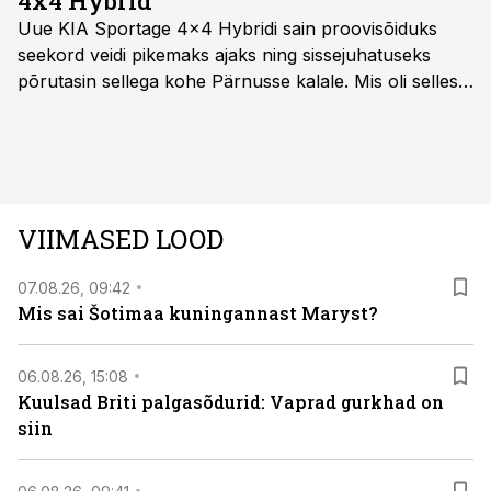
4x4 Hybrid
Uue KIA Sportage 4x4 Hybridi sain proovisõiduks
seekord veidi pikemaks ajaks ning sissejuhatuseks
põrutasin sellega kohe Pärnusse kalale. Mis oli selles
autos head ja millised olid vead saab teada, kui lugeda
läbi järgnev lugu.
VIIMASED LOOD
07.08.26, 09:42
Mis sai Šotimaa kuningannast Maryst?
06.08.26, 15:08
Kuulsad Briti palgasõdurid: Vaprad gurkhad on
siin