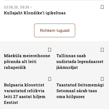
03.08.26, 09:39
Kullajaht Klondike’i igikeltsas
Rohkem lugusid
Mäeküla meiereihoone
Tallinnas saab
põranda alt leiti
uudistada legendaarset
rahapeidik
jäämurdjat
Bulgaaria kloostrist
Taastatud Seitsmemägi
varastatud reliikvia
Setomaal särab taas
leiti 27 aastat hiljem
oma hiilguses
Eestist