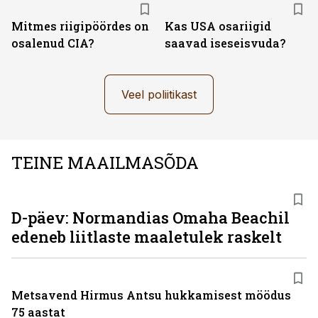
Mitmes riigipöördes on
Kas USA osariigid
osalenud CIA?
saavad iseseisvuda?
Veel poliitikast
TEINE MAAILMASÕDA
D-päev: Normandias Omaha Beachil
edeneb liitlaste maaletulek raskelt
Metsavend Hirmus Antsu hukkamisest möödus
75 aastat