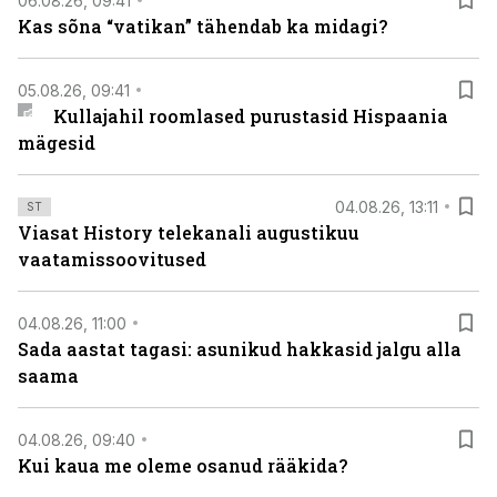
06.08.26, 09:41
Kas sõna “vatikan” tähendab ka midagi?
05.08.26, 09:41
Kullajahil roomlased purustasid Hispaania
mägesid
04.08.26, 13:11
ST
Viasat History telekanali augustikuu
vaatamissoovitused
04.08.26, 11:00
Sada aastat tagasi: asunikud hakkasid jalgu alla
saama
04.08.26, 09:40
Kui kaua me oleme osanud rääkida?