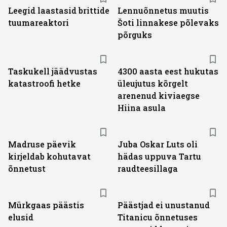
Leegid laastasid brittide
Lennuõnnetus muutis
tuumareaktori
Šoti linnakese põlevaks
põrguks
Taskukell jäädvustas
4300 aasta eest hukutas
katastroofi hetke
üleujutus kõrgelt
arenenud kiviaegse
Hiina asula
Madruse päevik
Juba Oskar Luts oli
kirjeldab kohutavat
hädas uppuva Tartu
õnnetust
raudteesillaga
Mürkgaas päästis
Päästjad ei unustanud
elusid
Titanicu õnnetuses