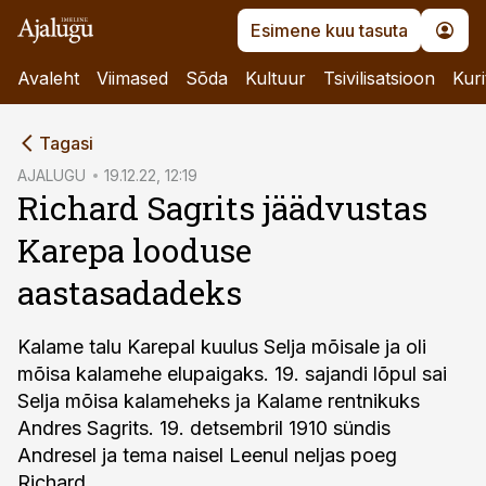
Esimene kuu tasuta
Avaleht
Viimased
Sõda
Kultuur
Tsivilisatsioon
Kuri
cebook
Tagasi
Twitter)
AJALUGU
19.12.22, 12:19
Richard Sagrits jäädvustas
kedIn
Karepa looduse
ail
aastasadadeks
k
Kalame talu Karepal kuulus Selja mõisale ja oli
mõisa kalamehe elupaigaks. 19. sajandi lõpul sai
Selja mõisa kalameheks ja Kalame rentnikuks
Andres Sagrits. 19. detsembril 1910 sündis
Andresel ja tema naisel Leenul neljas poeg
Richard.