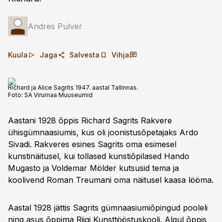
Andres Pulver
Kuula
Jaga
Salvesta
Vihja
Richard ja Alice Sagrits 1947. aastal Tallinnas.
Foto:
SA Virumaa Muuseumid
Aastani 1928 õppis Richard Sagrits Rakvere
ühisgümnaasiumis, kus oli joonistusõpetajaks Ardo
Sivadi. Rakveres esines Sagrits oma esimesel
kunstinäitusel, kui tollased kunstiõpilased Hando
Mugasto ja Voldemar Mölder kutsusid tema ja
koolivend Roman Treumani oma näitusel kaasa lööma.
Aastal 1928 jättis Sagrits gümnaasiumiõpingud pooleli
ning asus õppima Riigi Kunsttööstuskooli. Algul õppis