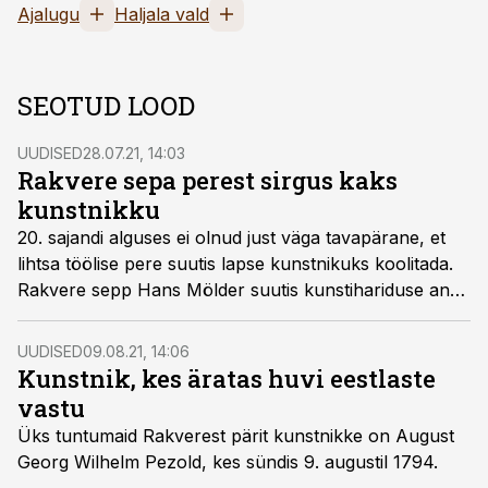
Ajalugu
Haljala vald
SEOTUD LOOD
UUDISED
28.07.21, 14:03
Rakvere sepa perest sirgus kaks
kunstnikku
20. sajandi alguses ei olnud just väga tavapärane, et
lihtsa töölise pere suutis lapse kunstnikuks koolitada.
Rakvere sepp Hans Mölder suutis kunstihariduse anda
koguni kahele lapsele neljast.
UUDISED
09.08.21, 14:06
Kunstnik, kes äratas huvi eestlaste
vastu
Üks tuntumaid Rakverest pärit kunstnikke on August
Georg Wilhelm Pezold, kes sündis 9. augustil 1794.