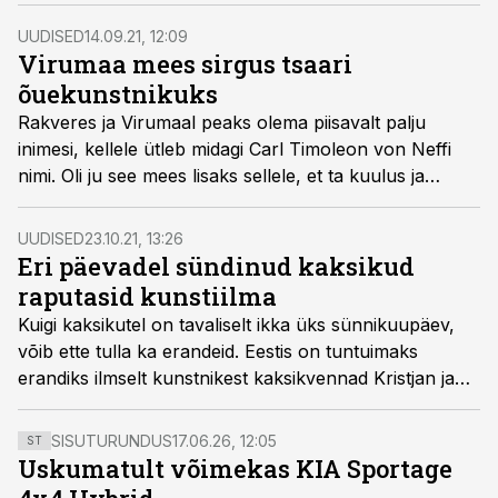
UUDISED
14.09.21, 12:09
Virumaa mees sirgus tsaari
õuekunstnikuks
Rakveres ja Virumaal peaks olema piisavalt palju
inimesi, kellele ütleb midagi Carl Timoleon von Neffi
nimi. Oli ju see mees lisaks sellele, et ta kuulus ja
tuntud kunstnik oli, ka Piira ja Muuga mõisate
omanikuks.
UUDISED
23.10.21, 13:26
Eri päevadel sündinud kaksikud
raputasid kunstiilma
Kuigi kaksikutel on tavaliselt ikka üks sünnikuupäev,
võib ette tulla ka erandeid. Eestis on tuntuimaks
erandiks ilmselt kunstnikest kaksikvennad Kristjan ja
Paul Raud.
SISUTURUNDUS
17.06.26, 12:05
ST
Uskumatult võimekas KIA Sportage