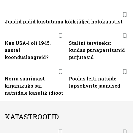
Juudid pidid kustutama kõik jäljed holokaustist
Kas USA-l oli 1945.
Stalini terviseks:
aastal
kuidas punapartisanid
koonduslaagreid?
purjutasid
Norra suurimast
Poolas leiti natside
kirjanikuks sai
lapsohvrite jäänused
natsidele kasulik idioot
KATASTROOFID