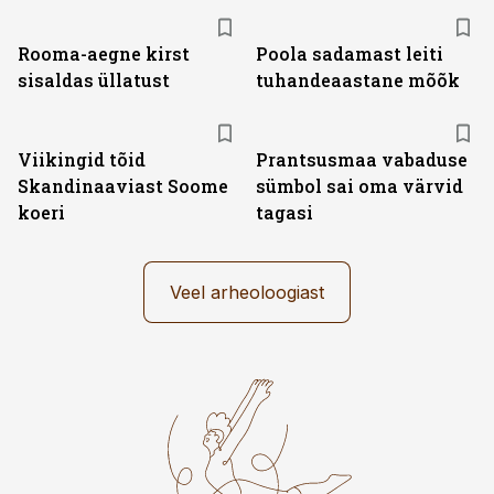
Rooma-aegne kirst
Poola sadamast leiti
sisaldas üllatust
tuhandeaastane mõõk
Viikingid tõid
Prantsusmaa vabaduse
Skandinaaviast Soome
sümbol sai oma värvid
koeri
tagasi
Veel arheoloogiast