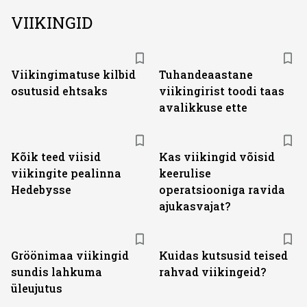
VIIKINGID
Viikingimatuse kilbid
Tuhandeaastane
osutusid ehtsaks
viikingirist toodi taas
avalikkuse ette
Kõik teed viisid
Kas viikingid võisid
viikingite pealinna
keerulise
Hedebysse
operatsiooniga ravida
ajukasvajat?
Gröönimaa viikingid
Kuidas kutsusid teised
sundis lahkuma
rahvad viikingeid?
üleujutus