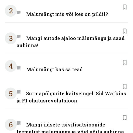
2
Mälumäng: mis või kes on pildil?
3
Mängi autode ajaloo mälumängu ja saad
auhinna!
4
Mälumäng: kas sa tead
5
Surmapõlgurite kaitseingel: Sid Watkins
ja F1 ohutusrevolutsioon
6
Mängi iidsete tsivilisatsioonide
teemalist mälumängu ja võid võita auhinna