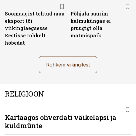
Soomaagist tehtud raua
Põhjala suurim
eksport tõi
kalmuküngas ei
viikingiaegsesse
pruugigi olla
Eestisse rohkelt
matmispaik
hõbedat
Rohkem viikingitest
RELIGIOON
Kartaagos ohverdati väikelapsi ja
kuldmünte