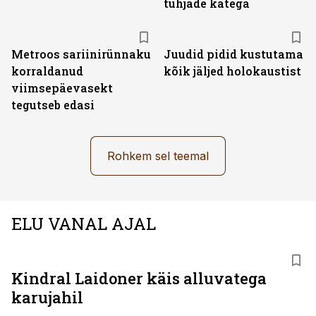
tühjade kätega
Metroos sariinirünnaku
Juudid pidid kustutama
korraldanud
kõik jäljed holokaustist
viimsepäevasekt
tegutseb edasi
Rohkem sel teemal
ELU VANAL AJAL
Kindral Laidoner käis alluvatega
karujahil