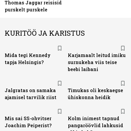
Thomas Jaggar reisisid
purskelt purskele
KURITÖÖ JA KARISTUS
Mida tegi Kennedy
Karjamaalt leitud imiku
tapja Helsingis?
surnukeha viis teise
beebi laibani
Jalgratas on samaka
Timukas oli keskaegse
ajamisel tarvilik riist
ühiskonna heidik
Mis sai SS-ohvitser
Kolm inimest tapnud
Joachim Peiperist?
pangaröövlid lahkusid