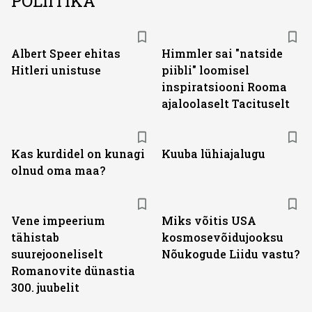
POLIITIKA
Albert Speer ehitas
Himmler sai "natside
Hitleri unistuse
piibli" loomisel
inspiratsiooni Rooma
ajaloolaselt Tacituselt
Kas kurdidel on kunagi
Kuuba lühiajalugu
olnud oma maa?
Vene impeerium
Miks võitis USA
tähistab
kosmosevõidujooksu
suurejooneliselt
Nõukogude Liidu vastu?
Romanovite dünastia
300. juubelit