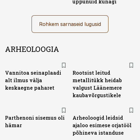
uppunuid kunagi
Rohkem sarnaseid lugusid
ARHEOLOOGIA
Vannitoa seinaplaadi
Rootsist leitud
alt ilmus välja
metallitükk heidab
keskaegne paharet
valgust Läänemere
kaubavõrgustikele
Parthenoni sisemus oli
Arheoloogid leidsid
hämar
ajaloo esimese orjatööl
põhineva istanduse