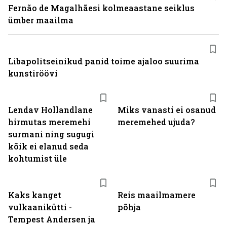
Fernão de Magalhãesi kolmeaastane seiklus
ümber maailma
Libapolitseinikud panid toime ajaloo suurima
kunstiröövi
Lendav Hollandlane
Miks vanasti ei osanud
hirmutas meremehi
meremehed ujuda?
surmani ning sugugi
kõik ei elanud seda
kohtumist üle
Kaks kanget
Reis maailmamere
vulkaanikütti -
põhja
Tempest Andersen ja