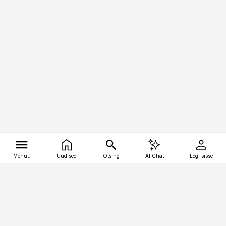
Menüü
Uudised
Otsing
AI Chat
Logi sisse
Vana-Lõuna 39/1, 19094 Tallinn
(+372) 667 0111