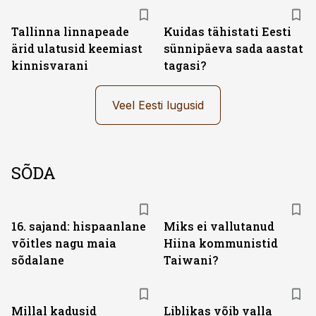
Tallinna linnapeade
Kuidas tähistati Eesti
ärid ulatusid keemiast
sünnipäeva sada aastat
kinnisvarani
tagasi?
Veel Eesti lugusid
SÕDA
16. sajand: hispaanlane
Miks ei vallutanud
võitles nagu maia
Hiina kommunistid
sõdalane
Taiwani?
Millal kadusid
Liblikas võib valla