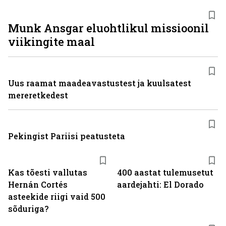
Munk Ansgar eluohtlikul missioonil
viikingite maal
Uus raamat maadeavastustest ja kuulsatest
mereretkedest
Pekingist Pariisi peatusteta
Kas tõesti vallutas
400 aastat tulemusetut
Hernán Cortés
aardejahti: El Dorado
asteekide riigi vaid 500
sõduriga?