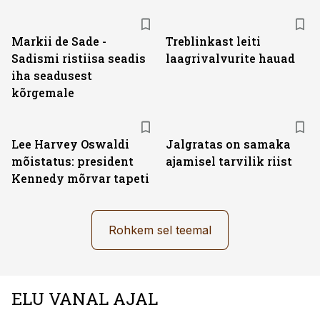
Markii de Sade -
Treblinkast leiti
Sadismi ristiisa seadis
laagrivalvurite hauad
iha seadusest
kõrgemale
Lee Harvey Oswaldi
Jalgratas on samaka
mõistatus: president
ajamisel tarvilik riist
Kennedy mõrvar tapeti
Rohkem sel teemal
ELU VANAL AJAL