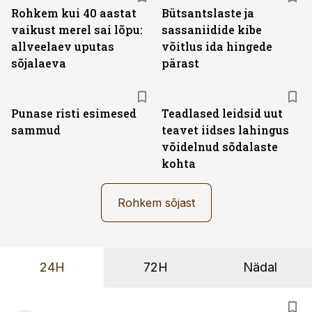
Rohkem kui 40 aastat
Bütsantslaste ja
vaikust merel sai lõpu:
sassaniidide kibe
allveelaev uputas
võitlus ida hingede
sõjalaeva
pärast
Punase risti esimesed
Teadlased leidsid uut
sammud
teavet iidses lahingus
võidelnud sõdalaste
kohta
Rohkem sõjast
24H
72H
Nädal