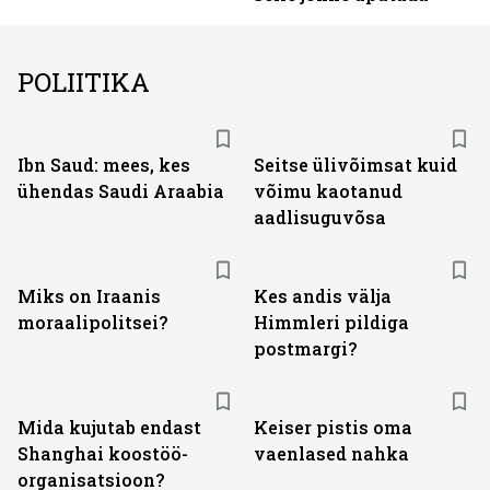
POLIITIKA
Ibn Saud: mees, kes
Seitse ülivõimsat kuid
ühendas Saudi Araabia
võimu kaotanud
aadlisuguvõsa
Miks on Iraanis
Kes andis välja
moraalipolitsei?
Himmleri pildiga
postmargi?
Mida kujutab endast
Keiser pistis oma
Shanghai koostöö­
vaenlased nahka
organisatsioon?