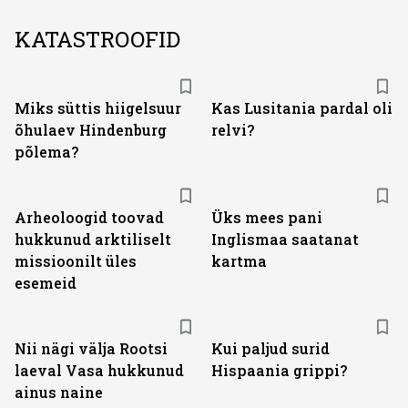
KATASTROOFID
Miks süttis hiigelsuur
Kas Lusitania pardal oli
õhulaev Hindenburg
relvi?
põlema?
Arheoloogid toovad
Üks mees pani
hukkunud arktiliselt
Inglismaa saatanat
missioonilt üles
kartma
esemeid
Nii nägi välja Rootsi
Kui paljud surid
laeval Vasa hukkunud
Hispaania grippi?
ainus naine