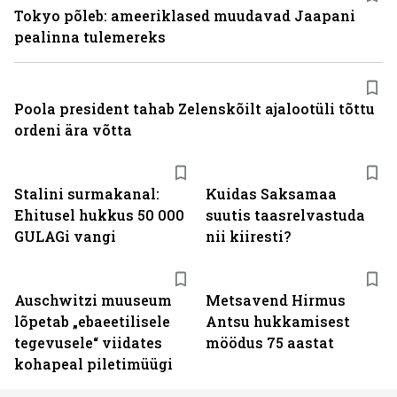
Tokyo põleb: ameeriklased muudavad Jaapani
pealinna tulemereks
Poola president tahab Zelenskõilt ajalootüli tõttu
ordeni ära võtta
Stalini surmakanal:
Kuidas Saksamaa
Ehitusel hukkus 50 000
suutis taasrelvastuda
GULAGi vangi
nii kiiresti?
Auschwitzi muuseum
Metsavend Hirmus
lõpetab „ebaeetilisele
Antsu hukkamisest
tegevusele“ viidates
möödus 75 aastat
kohapeal piletimüügi