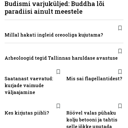
Budismi varjuküljed: Buddha lõi
paradiisi ainult meestele
Millal hakati ingleid oreooliga kujutama?
Arheoloogid tegid Tallinnas haruldase avastuse
Saatanast vaevatud:
Mis sai flagellantidest?
kurjade vaimude
väljaajamine
Kes kirjutas piibli?
Röövel valas pühaku
kolju betooni ja tahtis
selle jõkke uputada