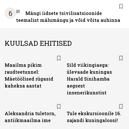
6
Mängi iidsete tsivilisatsioonide
teemalist mälumängu ja võid võita auhinna
KUULSAD EHITISED
Maailma pikim
Sild viikingiaega:
raudteetunnel:
ülevaade kuningas
Mäetöölised rügasid
Harald Sinihamba
kaheksa aastat
aegsest
insenerikunstist
Aleksandria tuletorn,
Tule ekskursioonile 16.
antiikmaailma ime
sajandi kuningalossi!