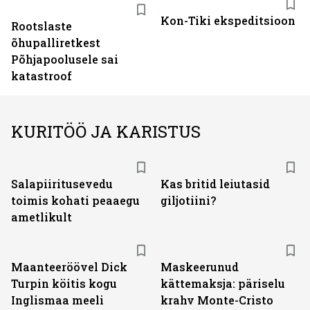
Kon-Tiki ekspeditsioon
Rootslaste
õhupalliretkest
Põhjapoolusele sai
katastroof
KURITÖÖ JA KARISTUS
Salapiiritusevedu
Kas britid leiutasid
toimis kohati peaaegu
giljotiini?
ametlikult
Maanteeröövel Dick
Maskeerunud
Turpin köitis kogu
kättemaksja: päriselu
Inglismaa meeli
krahv Monte-Cristo