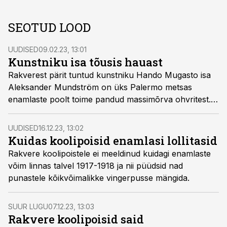
SEOTUD LOOD
UUDISED
09.02.23, 13:01
Kunstniku isa tõusis hauast
Rakverest pärit tuntud kunstniku Hando Mugasto isa
Aleksander Mundström on üks Palermo metsas
enamlaste poolt toime pandud massimõrva ohvritest.
Aga tema lugu on eriti kummaline, nimelt tõusis maha
lastud mees hauast ja kõndis koju, et mõned nädalad
UUDISED
16.12.23, 13:02
hiljem siiski surra.
Kuidas koolipoisid enamlasi lollitasid
Rakvere koolipoistele ei meeldinud kuidagi enamlaste
võim linnas talvel 1917-1918 ja nii püüdsid nad
punastele kõikvõimalikke vingerpusse mängida.
SUUR LUGU
07.12.23, 13:03
Rakvere koolipoisid said