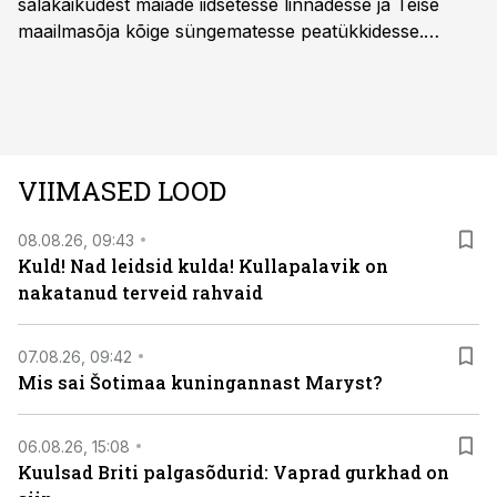
salakäikudest maiade iidsetesse linnadesse ja Teise
maailmasõja kõige süngematesse peatükkidesse.
Kuninglike dünastiate intriigid, värsked arheoloogilised
avastused ning seni nägemata kaadrid Kolmanda riigi
argielust avavad ajaloo tuntud sündmused täiesti uuest
vaatenurgast. Viasat History on saadaval kõikide Eesti
teleoperaatorite kaudu. Tutvu telekavaga:
VIIMASED LOOD
viasathistory.eu/ee
08.08.26, 09:43
Kuld! Nad leidsid kulda! Kullapalavik on
nakatanud terveid rahvaid
07.08.26, 09:42
Mis sai Šotimaa kuningannast Maryst?
06.08.26, 15:08
Kuulsad Briti palgasõdurid: Vaprad gurkhad on