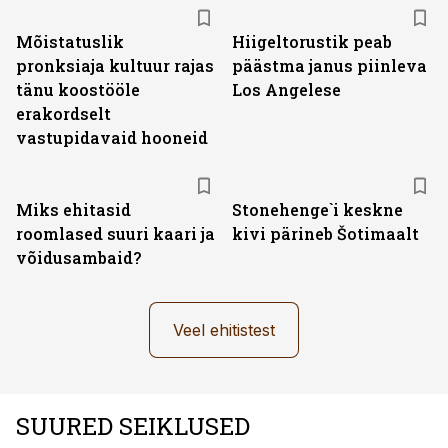
Mõistatuslik
Hiigeltorustik peab
pronksiaja kultuur rajas
päästma janus piinleva
tänu koostööle
Los Angelese
erakordselt
vastupidavaid hooneid
Miks ehitasid
Stonehenge`i keskne
roomlased suuri kaari ja
kivi pärineb Šotimaalt
võidusambaid?
Veel ehitistest
SUURED SEIKLUSED