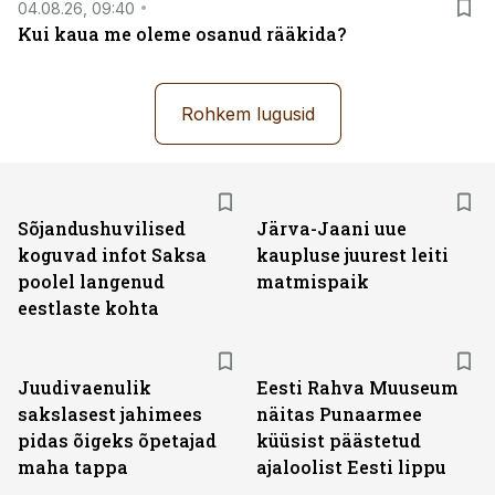
04.08.26, 09:40
Kui kaua me oleme osanud rääkida?
Rohkem lugusid
Sõjandushuvilised
Järva-Jaani uue
koguvad infot Saksa
kaupluse juurest leiti
poolel langenud
matmispaik
eestlaste kohta
Juudivaenulik
Eesti Rahva Muuseum
sakslasest jahimees
näitas Punaarmee
pidas õigeks õpetajad
küüsist päästetud
maha tappa
ajaloolist Eesti lippu