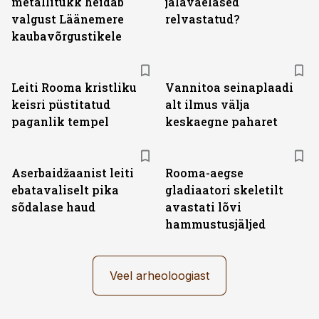
metallitükk heidab
jalaväelased
valgust Läänemere
relvastatud?
kaubavõrgustikele
Leiti Rooma kristliku
Vannitoa seinaplaadi
keisri püstitatud
alt ilmus välja
paganlik tempel
keskaegne paharet
Aserbaidžaanist leiti
Rooma-aegse
ebatavaliselt pika
gladiaatori skeletilt
sõdalase haud
avastati lõvi
hammustusjäljed
Veel arheoloogiast