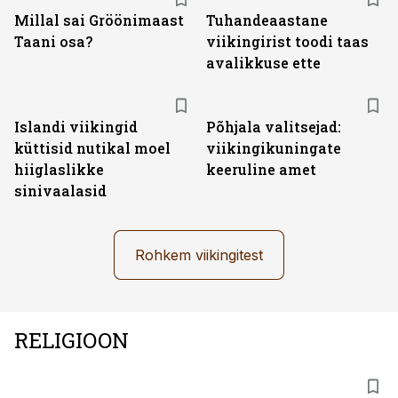
Millal sai Gröönimaast
Tuhandeaastane
Taani osa?
viikingirist toodi taas
avalikkuse ette
Islandi viikingid
Põhjala valitsejad:
küttisid nutikal moel
viikingikuningate
hiiglaslikke
keeruline amet
sinivaalasid
Rohkem viikingitest
RELIGIOON