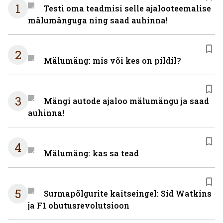
1
Testi oma teadmisi selle ajalooteemalise
mälumänguga ning saad auhinna!
2
Mälumäng: mis või kes on pildil?
3
Mängi autode ajaloo mälumängu ja saad
auhinna!
4
Mälumäng: kas sa tead
5
Surmapõlgurite kaitseingel: Sid Watkins
ja F1 ohutusrevolutsioon