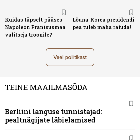
Kuidas täpselt pääses
Lõuna-Korea presidendi
Napoleon Prantsusmaa
pea tuleb maha raiuda!
valitseja troonile?
Veel poliitikast
TEINE MAAILMASÕDA
Berliini languse tunnistajad:
pealtnägijate läbielamised