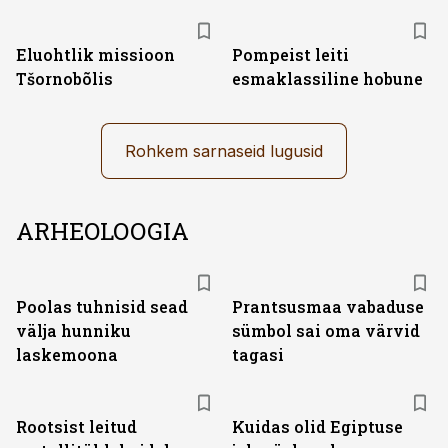
Eluohtlik missioon
Pompeist leiti
Tšornobõlis
esmaklassiline hobune
Rohkem sarnaseid lugusid
ARHEOLOOGIA
Poolas tuhnisid sead
Prantsusmaa vabaduse
välja hunniku
sümbol sai oma värvid
laskemoona
tagasi
Rootsist leitud
Kuidas olid Egiptuse