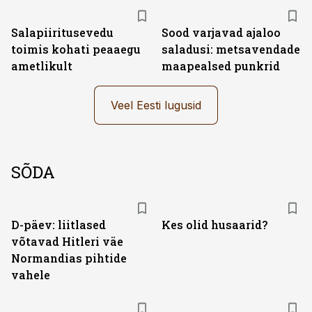
Salapiiritusevedu
Sood varjavad ajaloo
toimis kohati peaaegu
saladusi: metsavendade
ametlikult
maapealsed punkrid
Veel Eesti lugusid
SÕDA
D-päev: liitlased
Kes olid husaarid?
võtavad Hitleri väe
Normandias pihtide
vahele