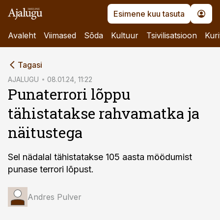
Esimene kuu tasuta
Avaleht
Viimased
Sõda
Kultuur
Tsivilisatsioon
Kuri
cebook
Tagasi
Twitter)
AJALUGU
08.01.24, 11:22
Punaterrori lõppu
kedIn
tähistatakse rahvamatka ja
ail
näitustega
k
Sel nädalal tähistatakse 105 aasta möödumist
punase terrori lõpust.
Andres Pulver