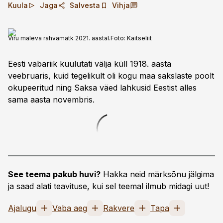
Kuula
Jaga
Salvesta
Vihja
Viru maleva rahvamatk 2021. aastal.
Foto:
Kaitseliit
Eesti vabariik kuulutati välja küll 1918. aasta
veebruaris, kuid tegelikult oli kogu maa sakslaste poolt
okupeeritud ning Saksa väed lahkusid Eestist alles
sama aasta novembris.
See teema pakub huvi?
Hakka neid märksõnu jälgima
ja saad alati teavituse, kui sel teemal ilmub midagi uut!
Ajalugu
Vaba aeg
Rakvere
Tapa