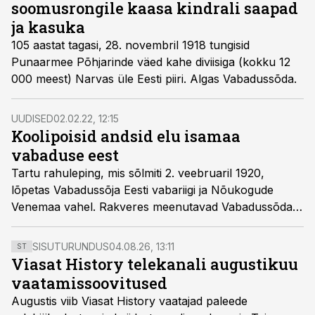
soomusrongile kaasa kindrali saapad
ja kasuka
105 aastat tagasi, 28. novembril 1918 tungisid
Punaarmee Põhjarinde väed kahe diviisiga (kokku 12
000 meest) Narvas üle Eesti piiri. Algas Vabadussõda.
UUDISED
02.02.22, 12:15
Koolipoisid andsid elu isamaa
vabaduse eest
Tartu rahuleping, mis sõlmiti 2. veebruaril 1920,
lõpetas Vabadussõja Eesti vabariigi ja Nõukogude
Venemaa vahel. Rakveres meenutavad Vabadussõda
Amandus Adamsoni loodud mälestussammas (õigemini
küll selle koopia) Ausambamäel ja pisut vähem tuntud
SISUTURUNDUS
04.08.26, 13:11
ST
mälestustahvel sõjas langenud koolipoistele Rakvere
Viasat History telekanali augustikuu
gümnaasiumis. Ja loomulikult langenute hauad
vaatamissoovitused
kalmistutel.
Augustis viib Viasat History vaatajad paleede