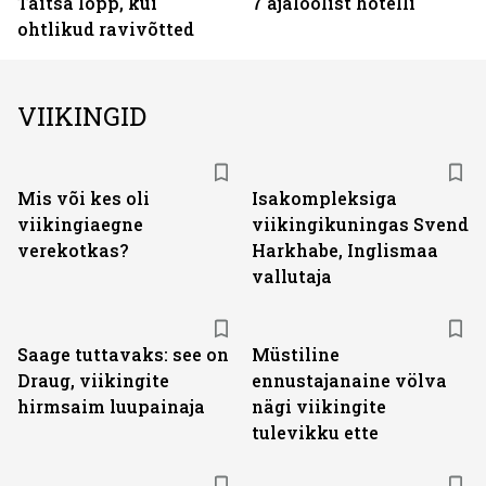
Täitsa lõpp, kui
7 ajaloolist hotelli
ohtlikud ravivõtted
VIIKINGID
Mis või kes oli
Isakompleksiga
viikingiaegne
viikingikuningas Svend
verekotkas?
Harkhabe, Inglismaa
vallutaja
Saage tuttavaks: see on
Müstiline
Draug, viikingite
ennustajanaine völva
hirmsaim luupainaja
nägi viikingite
tulevikku ette