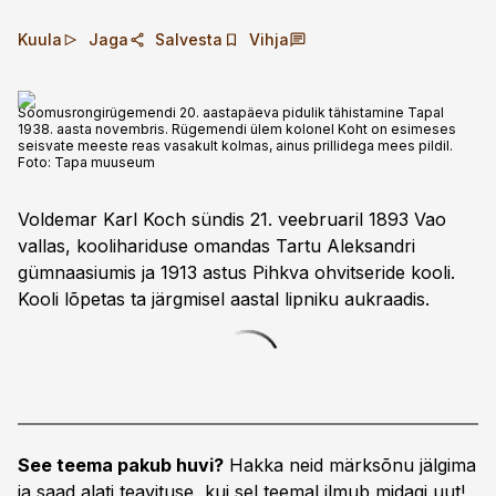
Kuula
Jaga
Salvesta
Vihja
Soomusrongirügemendi 20. aastapäeva pidulik tähistamine Tapal
1938. aasta novembris. Rügemendi ülem kolonel Koht on esimeses
seisvate meeste reas vasakult kolmas, ainus prillidega mees pildil.
Foto:
Tapa muuseum
Voldemar Karl Koch sündis 21. veebruaril 1893 Vao
vallas, koolihariduse omandas Tartu Aleksandri
gümnaasiumis ja 1913 astus Pihkva ohvitseride kooli.
Kooli lõpetas ta järgmisel aastal lipniku aukraadis.
See teema pakub huvi?
Hakka neid märksõnu jälgima
ja saad alati teavituse, kui sel teemal ilmub midagi uut!