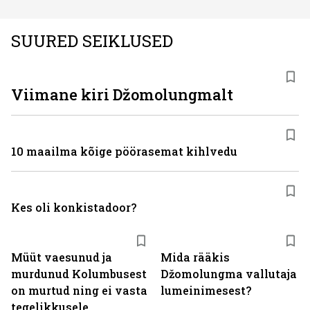
SUURED SEIKLUSED
Viimane kiri Džomolungmalt
10 maailma kõige pöörasemat kihlvedu
Kes oli konkistadoor?
Müüt vaesunud ja
Mida rääkis
murdunud Kolumbusest
Džomolungma vallutaja
on murtud ning ei vasta
lumeinimesest?
tegelikkusele