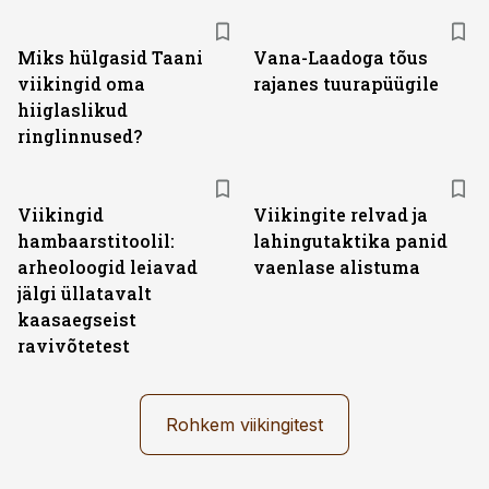
Miks hülgasid Taani
Vana-Laadoga tõus
viikingid oma
rajanes tuurapüügile
hiiglaslikud
ringlinnused?
Viikingid
Viikingite relvad ja
hambaarstitoolil:
lahingutaktika panid
arheoloogid leiavad
vaenlase alistuma
jälgi üllatavalt
kaasaegseist
ravivõtetest
Rohkem viikingitest