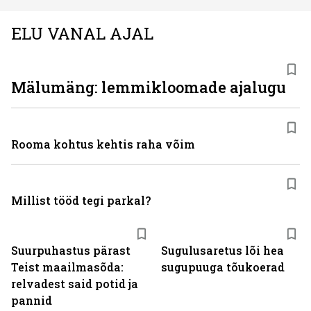
ELU VANAL AJAL
Mälumäng: lemmikloomade ajalugu
Rooma kohtus kehtis raha võim
Millist tööd tegi parkal?
Suurpuhastus pärast
Sugulusaretus lõi hea
Teist maailmasõda:
sugupuuga tõukoerad
relvadest said potid ja
pannid