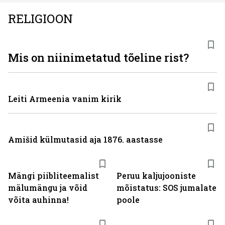
RELIGIOON
Mis on niinimetatud tõeline rist?
Leiti Armeenia vanim kirik
Amišid külmutasid aja 1876. aastasse
Mängi piibliteemalist
Peruu kaljujooniste
mälumängu ja võid
mõistatus: SOS jumalate
võita auhinna!
poole