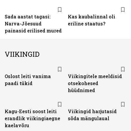
Sada aastat tagasi:
Kas kaubalinnal oli
Narva-Jõesuud
eriline staatus?
painasid erilised mured
VIIKINGID
Oslost leiti vanima
Viikingitele meeldisid
paadi tükid
otsekohesed
hüüdnimed
Kagu-Eesti soost leiti
Viikingid harjutasid
erandlik viikingiaegne
sõda mängulaual
kaelavõru