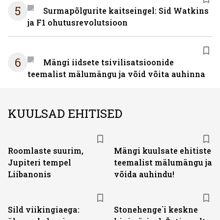
5
Surmapõlgurite kaitseingel: Sid Watkins
ja F1 ohutusrevolutsioon
6
Mängi iidsete tsivilisatsioonide
teemalist mälumängu ja võid võita auhinna
KUULSAD EHITISED
Roomlaste suurim,
Mängi kuulsate ehitiste
Jupiteri tempel
teemalist mälumängu ja
Liibanonis
võida auhindu!
Sild viikingiaega:
Stonehenge`i keskne