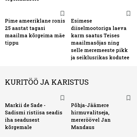
Pime ameeriklane ronis
Esimese
25 aastat tagasi
diiselmootoriga laeva
maailma kõrgeima mäe
karm saatus Teises
tippu
maailmasõjas ning
selle meremeeste pikk
ja seiklusrikas kodutee
KURITÖÖ JA KARISTUS
Markii de Sade -
Põhja-Jäämere
Sadismi ristiisa seadis
hirmuvalitseja,
iha seadusest
mereröövel Jan
kõrgemale
Mandaus