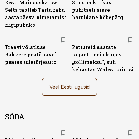
Eesti Muinsuskaitse
Simuna kirikus
Selts taotleb Tartu rahu
pühitseti sisse
aastapäeva nimetamist
haruldane hõbepärg
riigipühaks
Traavivõistluse
Pettureid aastate
Rakvere peatänaval
tagant - neiu korjas
peatas tuletõrjeauto
„tollimaksu“, suli
kehastas Walesi printsi
Veel Eesti lugusid
SÕDA