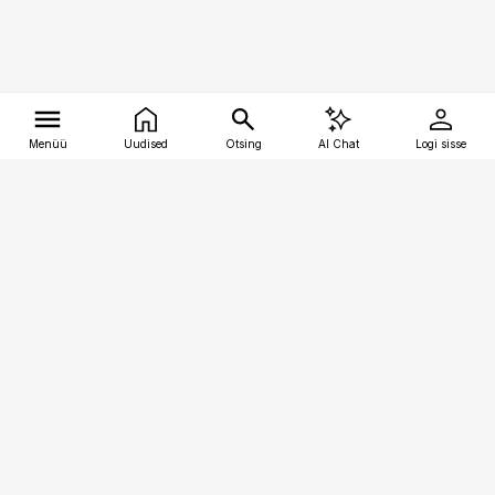
Menüü
Uudised
Otsing
AI Chat
Logi sisse
Vana-Lõuna 39/1, 19094 Tallinn
(+372) 667 0111
tellimiskeskus@aripaev.ee
Telli Imeline Ajalugu
Uudiskiri
Reklaam
Firmast
Sisu kasutamisõigused
Ajakirjaniku
eetikakoodeks