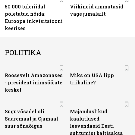
50 000 tuleriidal
Viikingid ammutasid
põletatud nõida:
väge jumalailt
Euroopa inkvisitsiooni
keerises
POLIITIKA
Roosevelt Amazonases
Miks on USA lipp
- president inimsööjate
triibuline?
keskel
Suguvõsadel oli
Majanduslikud
Saaremaal ja Ojamaal
kaalutlused
suur sõnaõigus
leevendasid Eesti
suhtumist baltisaksa