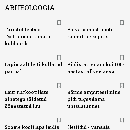
ARHEOLOOGIA
Turistid leidsid
Esivanemast loodi
Tšehhimaal tohutu
ruumiline kujutis
kuldaarde
Lapimaalt leiti kullatud
Pildistati enam kui 100-
pannal
aastast allveelaeva
Leiti narkootiliste
Sõrme amputeerimine
ainetega täidetud
pidi tugevdama
õõnestatud luu
ühtsustunnet
Soome koolilaps leidis
Hetiidid - vanaaja