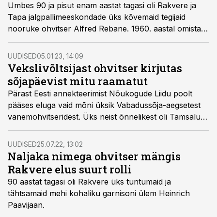
Umbes 90 ja pisut enam aastat tagasi oli Rakvere ja
Tapa jalgpallimeeskondade üks kõvemaid tegijaid
nooruke ohvitser Alfred Rebane. 1960. aastal omistati
talle tubli teatritöö eest Eesti NSV rahvakunstniku
aunimetus.
UUDISED
05.01.23, 14:09
Vekslivõltsijast ohvitser kirjutas
sõjapäevist mitu raamatut
Pärast Eesti annekteerimist Nõukogude Liidu poolt
pääses eluga vaid mõni üksik Vabadussõja-aegsetest
vanemohvitseridest. Üks neist õnnelikest oli Tamsalu
lähedalt Kuie külast pärit Arnold Hinnom.
UUDISED
25.07.22, 13:02
Naljaka nimega ohvitser mängis
Rakvere elus suurt rolli
90 aastat tagasi oli Rakvere üks tuntumaid ja
tähtsamaid mehi kohaliku garnisoni ülem Heinrich
Paavijaan.