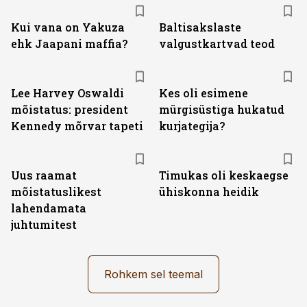
Kui vana on Yakuza
Baltisakslaste
ehk Jaapani maffia?
valgustkartvad teod
Lee Harvey Oswaldi
Kes oli esimene
mõistatus: president
mürgisüstiga hukatud
Kennedy mõrvar tapeti
kurjategija?
Uus raamat
Timukas oli keskaegse
mõistatuslikest
ühiskonna heidik
lahendamata
juhtumitest
Rohkem sel teemal