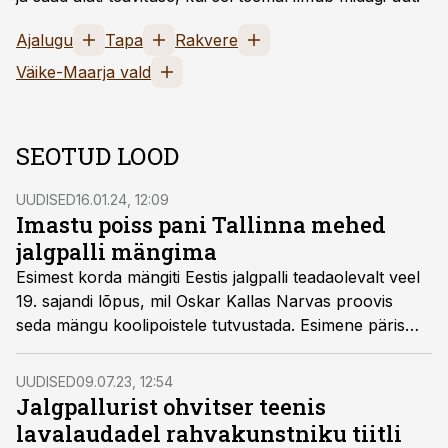
Ajalugu
Tapa
Rakvere
Väike-Maarja vald
SEOTUD LOOD
UUDISED
16.01.24, 12:09
Imastu poiss pani Tallinna mehed
jalgpalli mängima
Esimest korda mängiti Eestis jalgpalli teadaolevalt veel
19. sajandi lõpus, mil Oskar Kallas Narvas proovis
seda mängu koolipoistele tutvustada. Esimene päris
vutipall toodi Tallinnasse Saksamaalt 1903. aastal. Aga
siis see kuninglik mäng veel Eestis hoogu sisse ei
UUDISED
09.07.23, 12:54
saanud.
Jalgpallurist ohvitser teenis
lavalaudadel rahvakunstniku tiitli