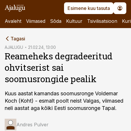
Esimene kuu tasuta
Avaleht
Viimased
Sõda
Kultuur
Tsivilisatsioon
Kuri
cebook
Tagasi
Twitter)
AJALUGU
21.02.24, 13:00
Reameheks degradeeritud
kedIn
ohvitserist sai
ail
soomusrongide pealik
k
Kuus aastat kamandas soomusronge Voldemar
Koch (Koht) - esmalt poolt neist Valgas, viimased
neli aastat aga kõiki Eesti soomusronge Tapal.
Andres Pulver