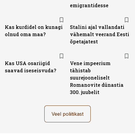
emigrantidesse
Kas kurdidel on kunagi
Stalini ajal vallandati
olnud oma maa?
vähemalt veerand Eesti
õpetajatest
Kas USA osariigid
Vene impeerium
saavad iseseisvuda?
tähistab
suurejooneliselt
Romanovite dünastia
300. juubelit
Veel poliitikast