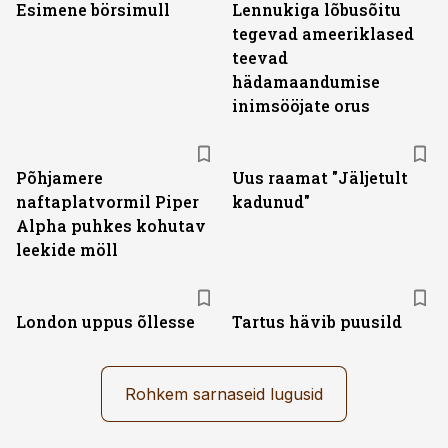
Esimene börsimull
Lennukiga lõbusõitu
tegevad ameeriklased
teevad
hädamaandumise
inimsööjate orus
Põhjamere
Uus raamat "Jäljetult
naftaplatvormil Piper
kadunud"
Alpha puhkes kohutav
leekide möll
London uppus õllesse
Tartus hävib puusild
Rohkem sarnaseid lugusid