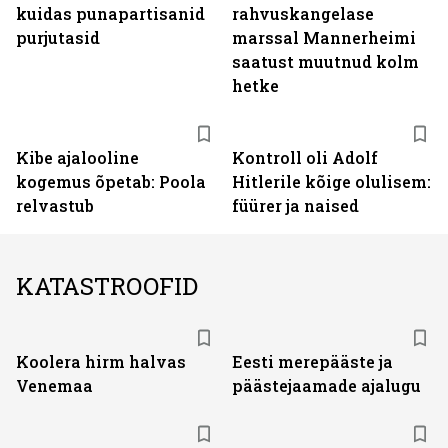
kuidas punapartisanid
rahvuskangelase
purjutasid
marssal Mannerheimi
saatust muutnud kolm
hetke
Kibe ajalooline
Kontroll oli Adolf
kogemus õpetab: Poola
Hitlerile kõige olulisem:
relvastub
füürer ja naised
KATASTROOFID
Koolera hirm halvas
Eesti merepääste ja
Venemaa
päästejaamade ajalugu