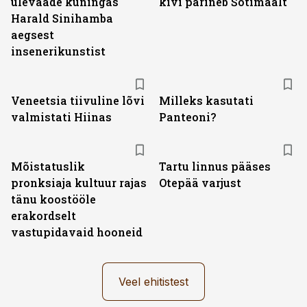
ülevaade kuningas
kivi pärineb Šotimaalt
Harald Sinihamba
aegsest
insenerikunstist
Veneetsia tiivuline lõvi
Milleks kasutati
valmistati Hiinas
Panteoni?
Mõistatuslik
Tartu linnus pääses
pronksiaja kultuur rajas
Otepää varjust
tänu koostööle
erakordselt
vastupidavaid hooneid
Veel ehitistest