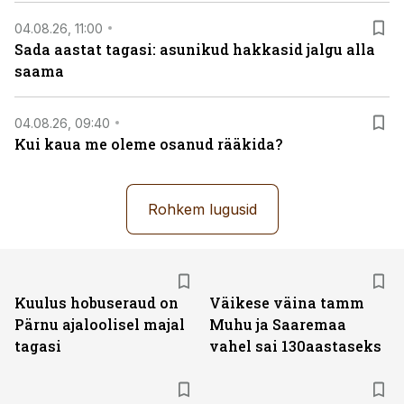
04.08.26, 11:00
Sada aastat tagasi: asunikud hakkasid jalgu alla
saama
04.08.26, 09:40
Kui kaua me oleme osanud rääkida?
Rohkem lugusid
Kuulus hobuseraud on
Väikese väina tamm
Pärnu ajaloolisel majal
Muhu ja Saaremaa
tagasi
vahel sai 130aastaseks