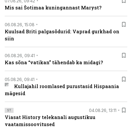
07.08.26, 09:42
Mis sai Šotimaa kuningannast Maryst?
06.08.26, 15:08
Kuulsad Briti palgasõdurid: Vaprad gurkhad on
siin
06.08.26, 09:41
Kas sõna “vatikan” tähendab ka midagi?
05.08.26, 09:41
Kullajahil roomlased purustasid Hispaania
mägesid
04.08.26, 13:11
ST
Viasat History telekanali augustikuu
vaatamissoovitused