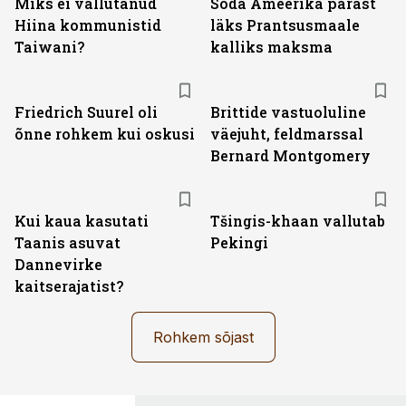
Miks ei vallutanud
Sõda Ameerika pärast
Hiina kommunistid
läks Prantsusmaale
Taiwani?
kalliks maksma
Friedrich Suurel oli
Brittide vastuoluline
õnne rohkem kui oskusi
väejuht, feldmarssal
Bernard Montgomery
Kui kaua kasutati
Tšingis-khaan vallutab
Taanis asuvat
Pekingi
Dannevirke
kaitserajatist?
Rohkem sõjast