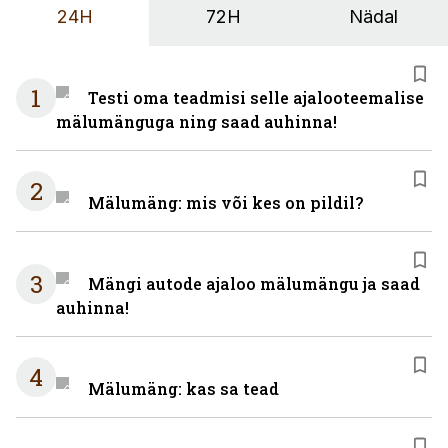
24H
72H
Nädal
1
Testi oma teadmisi selle ajalooteemalise
mälumänguga ning saad auhinna!
2
Mälumäng: mis või kes on pildil?
3
Mängi autode ajaloo mälumängu ja saad
auhinna!
4
Mälumäng: kas sa tead