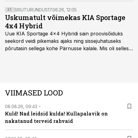
SISUTURUNDUS
17.06.26, 12:05
ST
Uskumatult võimekas KIA Sportage
4x4 Hybrid
Uue KIA Sportage 4x4 Hybridi sain proovisõiduks
seekord veidi pikemaks ajaks ning sissejuhatuseks
põrutasin sellega kohe Pärnusse kalale. Mis oli selles
autos head ja millised olid vead saab teada, kui lugeda
läbi järgnev lugu.
VIIMASED LOOD
08.08.26, 09:43
Kuld! Nad leidsid kulda! Kullapalavik on
nakatanud terveid rahvaid