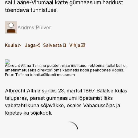
sai Lääne-Virumaal kätte gümnaasiumiharidust
tõendava tunnistuse.
Andres Pulver
Kuula
Jaga
Salvesta
Vihja
Albrecht Altma Tallinna polütehnilise instituudi rektorina (tollal küll oli
ametinimetuseks direktor) oma kabinetis kooli peahoones Koplis.
Foto:
Tallinna tehnikaülikooli muuseum
Albrecht Altma sündis 23. märtsil 1897 Salatse külas
taluperes, pärast gümnaasiumi lõpetamist läks
vabatahtlikuna sõjaväkke, osales Vabadussõjas ja
lõpetas ka sõjakooli.