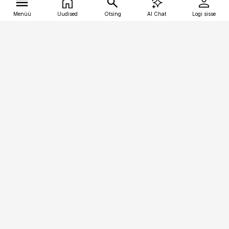
Menüü
Uudised
Otsing
AI Chat
Logi sisse
Vana-Lõuna 39/1, 19094 Tallinn
(+372) 667 0111
tellimiskeskus@aripaev.ee
Telli Imeline Ajalugu
Uudiskiri
Reklaam
Firmast
Sisu kasutamisõigused
Ajakirjaniku
eetikakoodeks
Üldtingimused
Privaatsustingimused
Küpsiste poliitika
KKK
Eesti Meediaettevõtete
Eelistuste haldamine
Liit