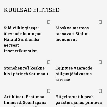
KUULSAD EHITISED
Sild viikingiaega:
Moskva metroos
ülevaade kuningas
taasavati Stalini
Harald Sinihamba
monument
aegsest
insenerikunstist
Stonehenge`i keskne
Egiptuse vaaraode
kivi pärineb Šotimaalt
hiilgus jäädvustus
kivisse
Artiklisari Eestimaa
Hiigeltorustik peab
linnused: Soontagana
päästma janus piinleva