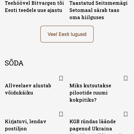
Teehöövel Bitvargen tõi
Taastatud Seitsmemägi
Eesti teedele uue ajastu
Setomaal särab taas
oma hiilguses
Veel Eesti lugusid
SÕDA
Allveelaev alustab
Miks kutsutakse
võidukäiku
pilootide ruumi
kokpitiks?
Kirjatuvi, lendav
KGB ründas läände
postiljon
pagenud Ukraina