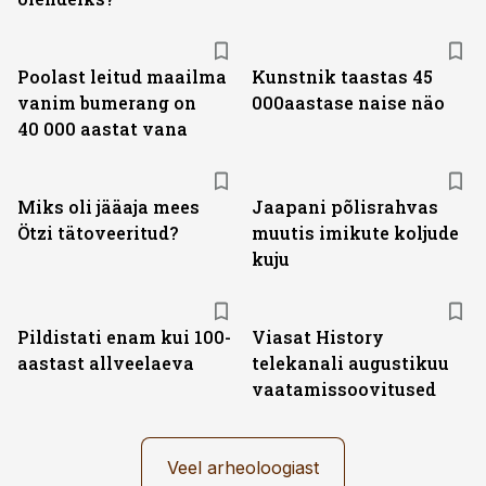
Poolast leitud maailma
Kunstnik taastas 45
vanim bumerang on
000aastase naise näo
40 000 aastat vana
Miks oli jääaja mees
Jaapani põlisrahvas
Ötzi tätoveeritud?
muutis imikute koljude
kuju
ST
Pildistati enam kui 100-
Viasat History
aastast allveelaeva
telekanali augustikuu
vaatamissoovitused
Veel arheoloogiast