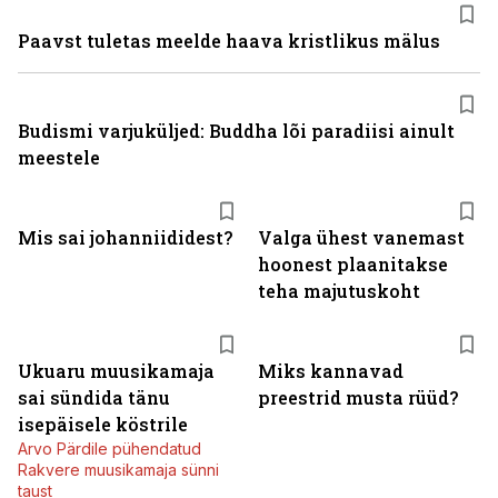
Paavst tuletas meelde haava kristlikus mälus
Budismi varjuküljed: Buddha lõi paradiisi ainult
meestele
Mis sai johanniididest?
Valga ühest vanemast
hoonest plaanitakse
teha majutuskoht
Ukuaru muusikamaja
Miks kannavad
sai sündida tänu
preestrid musta rüüd?
isepäisele köstrile
Arvo Pärdile pühendatud
Rakvere muusikamaja sünni
taust