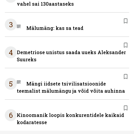
vahel sai 130aastaseks
3
Mälumäng: kas sa tead
4
Demetriose unistus saada uueks Aleksander
Suureks
5
Mängi iidsete tsivilisatsioonide
teemalist mälumängu ja võid võita auhinna
6
Kinoomanik loopis konkurentidele kaikaid
kodaratesse