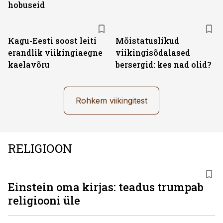
hobuseid
Kagu-Eesti soost leiti
Mõistatuslikud
erandlik viikingiaegne
viikingisõdalased
kaelavõru
bersergid: kes nad olid?
Rohkem viikingitest
RELIGIOON
Einstein oma kirjas: teadus trumpab
religiooni üle