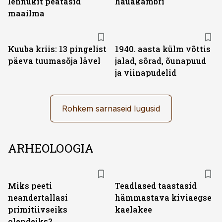
lennukit peatasid
hauakambri
maailma
Kuuba kriis: 13 pingelist
1940. aasta külm võttis
päeva tuumasõja lävel
jalad, sõrad, õunapuud
ja viinapudelid
Rohkem sarnaseid lugusid
ARHEOLOOGIA
Miks peeti
Teadlased taastasid
neandertallasi
hämmastava kiviaegse
primitiivseiks
kaelakee
olendeiks?