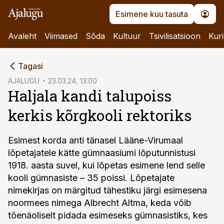
Esimene kuu tasuta
Avaleht
Viimased
Sõda
Kultuur
Tsivilisatsioon
Kuri
cebook
Tagasi
Twitter)
AJALUGU
23.03.24, 13:00
Haljala kandi talupoiss
kedIn
kerkis kõrgkooli rektoriks
ail
k
Esimest korda anti tänasel Lääne-Virumaal
lõpetajatele kätte gümnaasiumi lõputunnistusi
1918. aasta suvel, kui lõpetas esimene lend selle
kooli gümnasiste – 35 poissi. Lõpetajate
nimekirjas on märgitud tähestiku järgi esimesena
noormees nimega Albrecht Altma, keda võib
tõenäoliselt pidada esimeseks gümnasistiks, kes