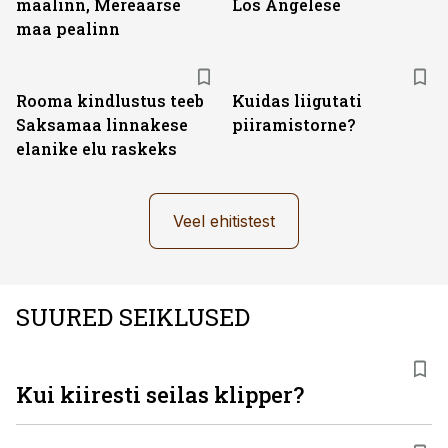
maalinn, Mereäärse
Los Angelese
maa pealinn
Rooma kindlustus teeb
Kuidas liigutati
Saksamaa linnakese
piiramistorne?
elanike elu raskeks
Veel ehitistest
SUURED SEIKLUSED
Kui kiiresti seilas klipper?