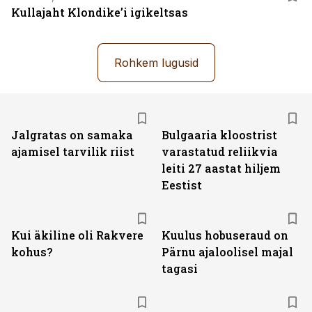
Kullajaht Klondike’i igikeltsas
Rohkem lugusid
Jalgratas on samaka
Bulgaaria kloostrist
ajamisel tarvilik riist
varastatud reliikvia
leiti 27 aastat hiljem
Eestist
Kui äkiline oli Rakvere
Kuulus hobuseraud on
kohus?
Pärnu ajaloolisel majal
tagasi