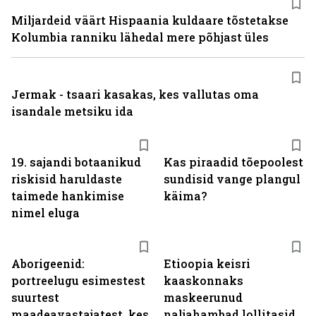
Miljardeid väärt Hispaania kuldaare tõstetakse
Kolumbia ranniku lähedal mere põhjast üles
Jermak - tsaari kasakas, kes vallutas oma
isandale metsiku ida
19. sajandi botaanikud
Kas piraadid tõepoolest
riskisid haruldaste
sundisid vange plangul
taimede hankimise
käima?
nimel eluga
Aborigeenid:
Etioopia keisri
portreelugu esimestest
kaaskonnaks
suurtest
maskeerunud
maadeavastajatest, kes
naljahambad lollitasid