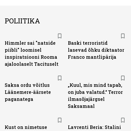
POLIITIKA
Himmler sai "natside
Baski terroristid
piibli" loomisel
lasevad õhku diktaator
inspiratsiooni Rooma
Franco mantlipärija
ajaloolaselt Tacituselt
Saksa ordu võitlus
„Kuul, mis mind tapab,
Läänemere-äärsete
on juba valatud.“ Terror
paganatega
ilmasõjajärgsel
Saksamaal
Kust on nimetuse
Lavrenti Beria: Stalini