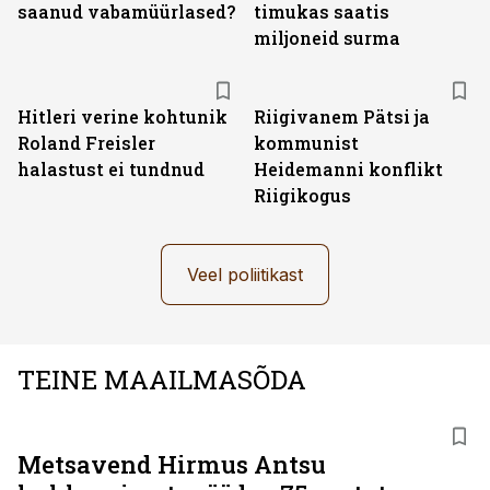
saanud vabamüürlased?
timukas saatis
miljoneid surma
Hitleri verine kohtunik
Riigivanem Pätsi ja
Roland Freisler
kommunist
halastust ei tundnud
Heidemanni konflikt
Riigikogus
Veel poliitikast
TEINE MAAILMASÕDA
Metsavend Hirmus Antsu