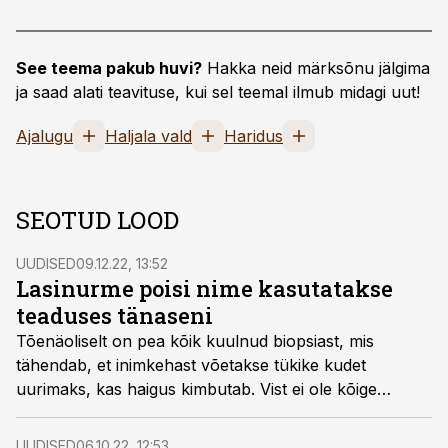
See teema pakub huvi?
Hakka neid märksõnu jälgima
ja saad alati teavituse, kui sel teemal ilmub midagi uut!
Ajalugu
Haljala vald
Haridus
SEOTUD LOOD
UUDISED
09.12.22, 13:52
Lasinurme poisi nime kasutatakse
teaduses tänaseni
Tõenäoliselt on pea kõik kuulnud biopsiast, mis
tähendab, et inimkehast võetakse tükike kudet
uurimaks, kas haigus kimbutab. Vist ei ole kõige
meeldivam protseduur. Tänane sünnipäevalaps Harry
Andreas Kull oli esimene eesti rahvusest teadlane, kes
UUDISED
06.10.22, 12:53