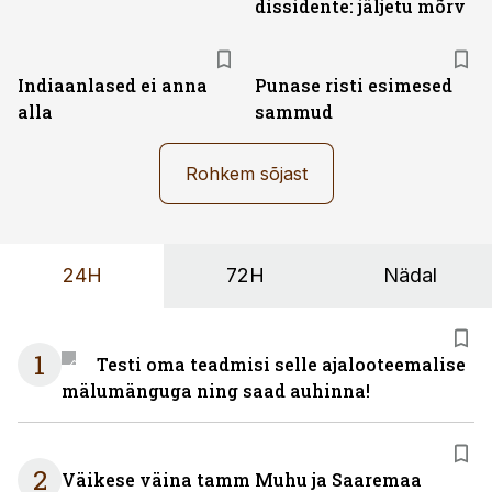
dissidente: jäljetu mõrv
Indiaanlased ei anna
Punase risti esimesed
alla
sammud
Rohkem sõjast
24H
72H
Nädal
1
Testi oma teadmisi selle ajalooteemalise
mälumänguga ning saad auhinna!
2
Väikese väina tamm Muhu ja Saaremaa