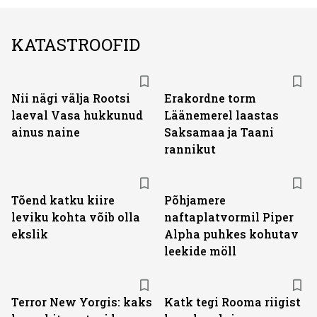
KATASTROOFID
Nii nägi välja Rootsi
Erakordne torm
laeval Vasa hukkunud
Läänemerel laastas
ainus naine
Saksamaa ja Taani
rannikut
Tõend katku kiire
Põhjamere
leviku kohta võib olla
naftaplatvormil Piper
ekslik
Alpha puhkes kohutav
leekide möll
Terror New Yorgis: kaks
Katk tegi Rooma riigist