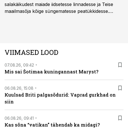
salakäikudest maiade iidsetesse linnadesse ja Teise
maailmasõja kõige süngematesse peatükkidesse.
Kuninglike dünastiate intriigid, värsked arheoloogilised
avastused ning seni nägemata kaadrid Kolmanda riigi
argielust avavad ajaloo tuntud sündmused täiesti uuest
vaatenurgast. Viasat History on saadaval kõikide Eesti
teleoperaatorite kaudu. Tutvu telekavaga:
VIIMASED LOOD
viasathistory.eu/ee
07.08.26, 09:42
Mis sai Šotimaa kuningannast Maryst?
06.08.26, 15:08
Kuulsad Briti palgasõdurid: Vaprad gurkhad on
siin
06.08.26, 09:41
Kas sõna “vatikan” tähendab ka midagi?