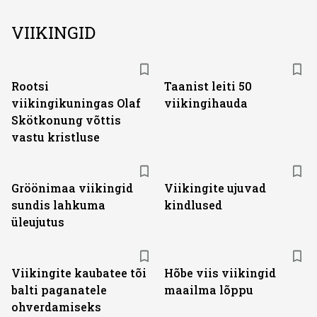
VIIKINGID
Rootsi
Taanist leiti 50
viikingikuningas Olaf
viikingihauda
Skötkonung võttis
vastu kristluse
Gröönimaa viikingid
Viikingite ujuvad
sundis lahkuma
kindlused
üleujutus
Viikingite kaubatee tõi
Hõbe viis viikingid
balti paganatele
maailma lõppu
ohverdamiseks