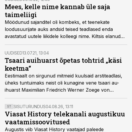
pühendus kudede uurimisele ehk histoloogiale.
Mees, kelle nime kannab üle saja
taimeliigi
Möödunud sajanditel oli kombeks, et teenekate
loodusuurijate auks andsid teised teadlased enda
avastatud uutele liikidele kolleegi nime. Kiltsis elanud
Alexander von Bunge nimi on nõnda jäädvustunud
rohkem kui sajas taimenimetuses.
UUDISED
13.07.21, 13:04
Tsaari auihuarst õpetas tohtrid „käsi
keetma“
Eestimaalt on sirgunud mitmeid kuulsaid arstiteadlasi,
üheks tuntuimaks neist oli kunagine vene tsaari au-
ihuarst Maximilian Friedrich Werner Zoege von
Manteuffel, kes sündis 13. juulil 1857. aastal Määri
mõisahärra perre.
SISUTURUNDUS
04.08.26, 13:11
ST
Viasat History telekanali augustikuu
vaatamissoovitused
Augustis viib Viasat History vaatajad paleede