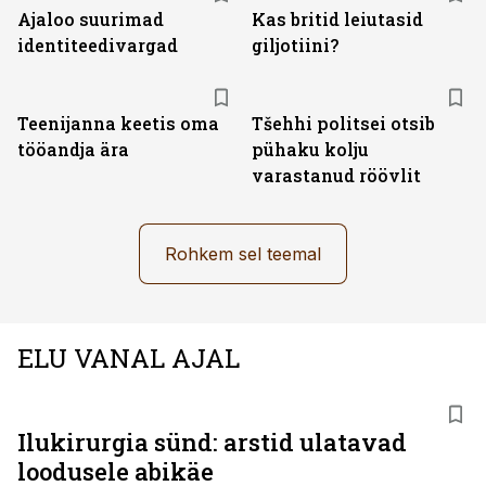
Ajaloo suurimad
Kas britid leiutasid
identiteedivargad
giljotiini?
Teenijanna keetis oma
Tšehhi politsei otsib
tööandja ära
pühaku kolju
varastanud röövlit
Rohkem sel teemal
ELU VANAL AJAL
Ilukirurgia sünd: arstid ulatavad
loodusele abikäe