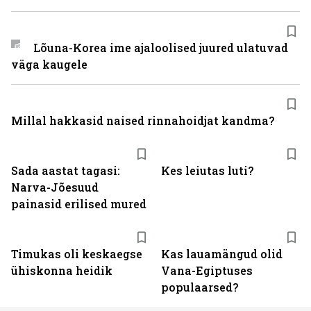
Lõuna-Korea ime ajaloolised juured ulatuvad
väga kaugele
Millal hakkasid naised rinnahoidjat kandma?
Sada aastat tagasi:
Kes leiutas luti?
Narva-Jõesuud
painasid erilised mured
Timukas oli keskaegse
Kas lauamängud olid
ühiskonna heidik
Vana-Egiptuses
populaarsed?