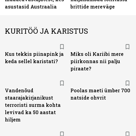
asustasid Austraalia
brittide mereväge
KURITÖÖ JA KARISTUS
Kus tekkis piinapink ja
Miks oli Kariibi mere
keda sellel karistati?
piirkonnas nii palju
piraate?
Vandenõud
Poolas maeti ümber 700
staarajakirjanikust
natside ohvrit
terroristi surma kohta
levivad ka 50 aastat
hiljem