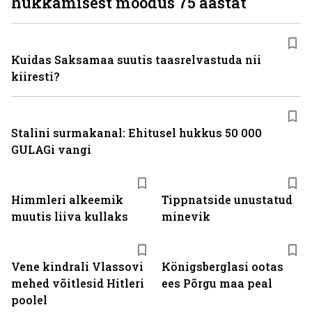
hukkamisest möödus 75 aastat
Kuidas Saksamaa suutis taasrelvastuda nii
kiiresti?
Stalini surmakanal: Ehitusel hukkus 50 000
GULAGi vangi
Himmleri alkeemik
Tippnatside unustatud
muutis liiva kullaks
minevik
Vene kindrali Vlassovi
Königsberglasi ootas
mehed võitlesid Hitleri
ees Põrgu maa peal
poolel