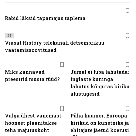
Rabid läksid tapamajas taplema
ST
Viasat History telekanali detsembrikuu
vaatamissoovitused
Miks kannavad
Jumal ei luba lahutada:
preestrid musta rüüd?
inglaste kuninga
lahutus kõigutas kiriku
alustugesid
Valga ühest vanemast
Püha huumor: Euroopa
hoonest plaanitakse
kirikud on kunstnike ja
teha majutuskoht
ehitajate jäetud koerusi