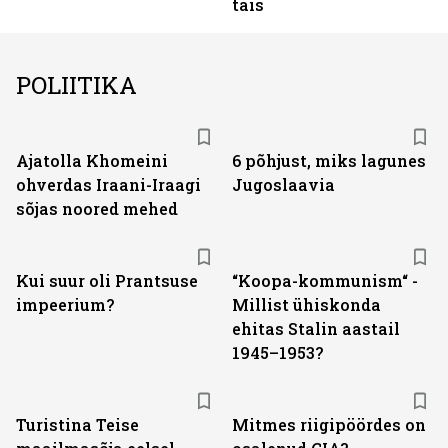
täis
POLIITIKA
Ajatolla Khomeini
6 põhjust, miks lagunes
ohverdas Iraani-Iraagi
Jugoslaavia
sõjas noored mehed
Kui suur oli Prantsuse
“Koopa-kommunism“ -
impeerium?
Millist ühiskonda
ehitas Stalin aastail
1945–1953?
Turistina Teise
Mitmes riigipöördes on