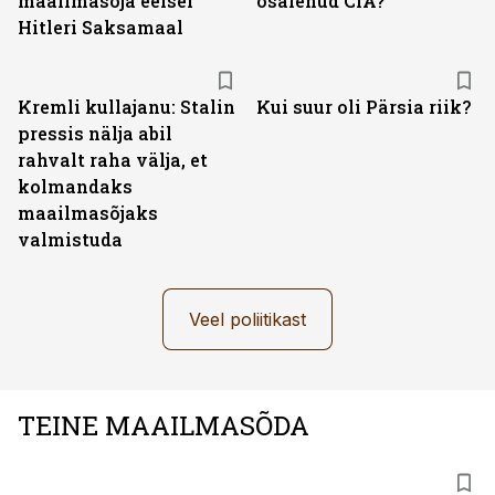
maailmasõja eelsel
osalenud CIA?
Hitleri Saksamaal
Kremli kullajanu: Stalin
Kui suur oli Pärsia riik?
pressis nälja abil
rahvalt raha välja, et
kolmandaks
maailmasõjaks
valmistuda
Veel poliitikast
TEINE MAAILMASÕDA