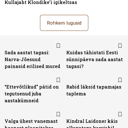
Kullajaht Klondike’i igikeltsas
Rohkem lugusid
Sada aastat tagasi:
Kuidas tähistati Eesti
Narva-Jõesuud
sünnipäeva sada aastat
painasid erilised mured
tagasi?
“Ettevõtlikud” pätid on
Rabid läksid tapamajas
tegutsenud juba
taplema
aastakümneid
Valga ühest vanemast
Kindral Laidoner käis
hoonest plaanitakse
alluvatega karujahil