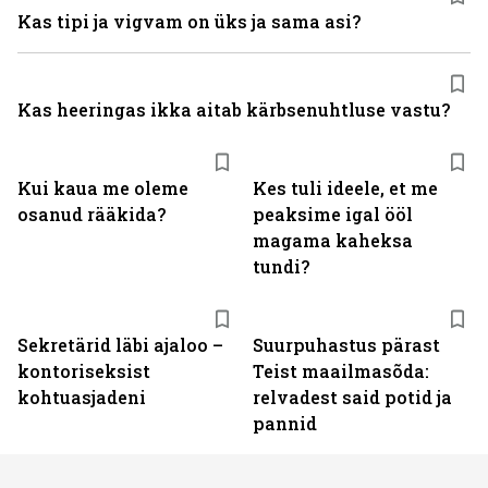
Kas tipi ja vigvam on üks ja sama asi?
Kas heeringas ikka aitab kärbsenuhtluse vastu?
Kui kaua me oleme
Kes tuli ideele, et me
osanud rääkida?
peaksime igal ööl
magama kaheksa
tundi?
Sekretärid läbi ajaloo –
Suurpuhastus pärast
kontoriseksist
Teist maailmasõda:
kohtuasjadeni
relvadest said potid ja
pannid