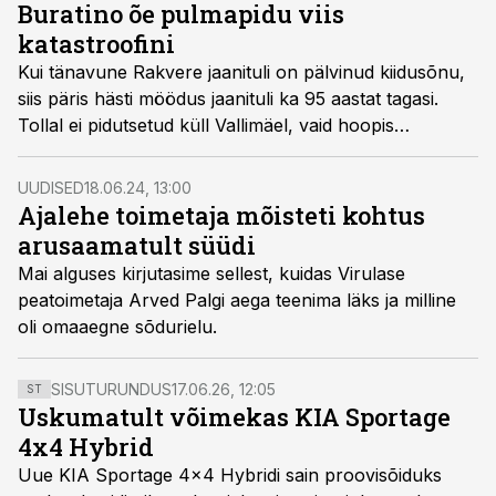
Buratino õe pulmapidu viis
katastroofini
Kui tänavune Rakvere jaanituli on pälvinud kiidusõnu,
siis päris hästi möödus jaanituli ka 95 aastat tagasi.
Tollal ei pidutsetud küll Vallimäel, vaid hoopis
Rahvaaias.
UUDISED
18.06.24, 13:00
Ajalehe toimetaja mõisteti kohtus
arusaamatult süüdi
Mai alguses kirjutasime sellest, kuidas Virulase
peatoimetaja Arved Palgi aega teenima läks ja milline
oli omaaegne sõdurielu.
SISUTURUNDUS
17.06.26, 12:05
ST
Uskumatult võimekas KIA Sportage
4x4 Hybrid
Uue KIA Sportage 4x4 Hybridi sain proovisõiduks