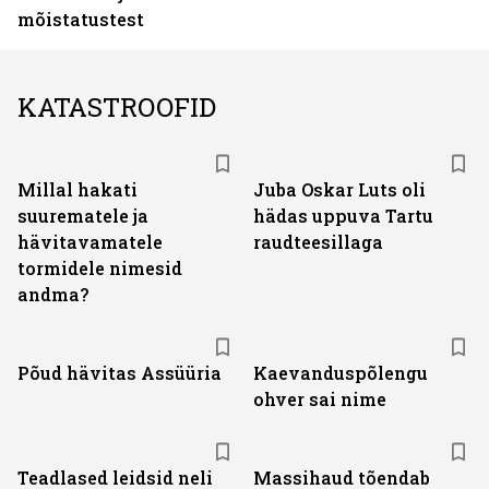
mõistatustest
KATASTROOFID
Millal hakati
Juba Oskar Luts oli
suurematele ja
hädas uppuva Tartu
hävitavamatele
raudteesillaga
tormidele nimesid
andma?
Põud hävitas Assüüria
Kaevanduspõlengu
ohver sai nime
Teadlased leidsid neli
Massihaud tõendab