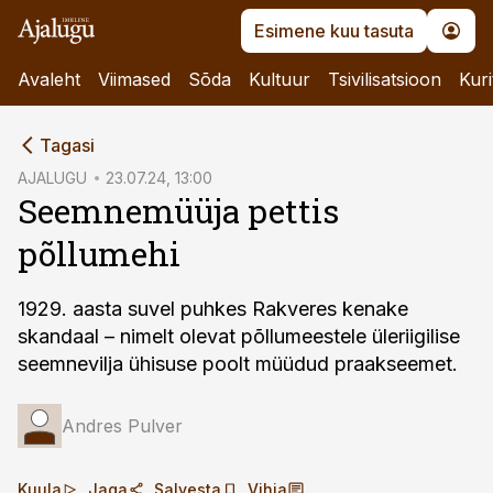
Esimene kuu tasuta
Avaleht
Viimased
Sõda
Kultuur
Tsivilisatsioon
Kuri
cebook
Tagasi
Twitter)
AJALUGU
23.07.24, 13:00
Seemnemüüja pettis
kedIn
põllumehi
ail
k
1929. aasta suvel puhkes Rakveres kenake
skandaal – nimelt olevat põllumeestele üleriigilise
seemnevilja ühisuse poolt müüdud praakseemet.
Andres Pulver
Kuula
Jaga
Salvesta
Vihja