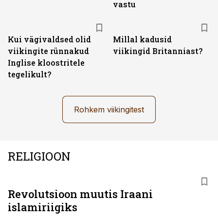
vastu
Kui vägivaldsed olid
Millal kadusid
viikingite rünnakud
viikingid Britanniast?
Inglise kloostritele
tegelikult?
Rohkem viikingitest
RELIGIOON
Revolutsioon muutis Iraani
islamiriigiks