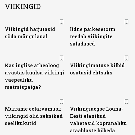
VIIKINGID
Viikingid harjutasid
Iidne päikesetorm
sõda mängulaual
reedab viikingite
saladused
Kas inglise arheoloog
Viikingimatuse kilbid
avastas kuulsa viikingi
osutusid ehtsaks
väepealiku
matmispaiga?
Murrame eelarvamusi:
Viikingiaegse Lõuna-
viikingid olid seksikad
Eesti elanikud
seelikukütid
vahetasid kopranahku
araablaste hõbeda