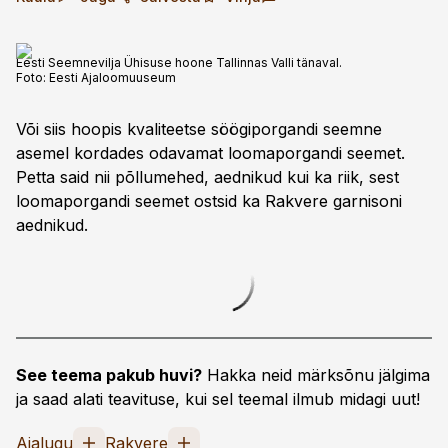
Eesti Seemnevilja Ühisuse hoone Tallinnas Valli tänaval.
Foto:
Eesti Ajaloomuuseum
Või siis hoopis kvaliteetse söögiporgandi seemne
asemel kordades odavamat loomaporgandi seemet.
Petta said nii põllumehed, aednikud kui ka riik, sest
loomaporgandi seemet ostsid ka Rakvere garnisoni
aednikud.
See teema pakub huvi?
Hakka neid märksõnu jälgima
ja saad alati teavituse, kui sel teemal ilmub midagi uut!
Ajalugu
Rakvere