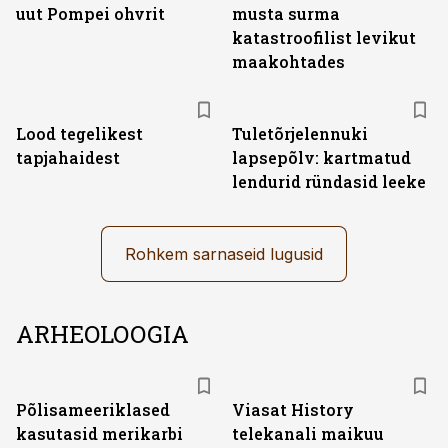
uut Pompei ohvrit
musta surma
katastroofilist levikut
maakohtades
Lood tegelikest
Tuletõrjelennuki
tapjahaidest
lapsepõlv: kartmatud
lendurid ründasid leeke
Rohkem sarnaseid lugusid
ARHEOLOOGIA
ST
Põlisameeriklased
Viasat History
kasutasid merikarbi
telekanali maikuu