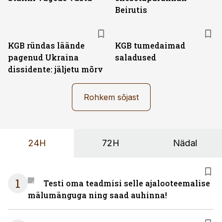
Beirutis
KGB ründas läände
KGB tumedaimad
pagenud Ukraina
saladused
dissidente: jäljetu mõrv
Rohkem sõjast
24H
72H
Nädal
1
Testi oma teadmisi selle ajalooteemalise
mälumänguga ning saad auhinna!