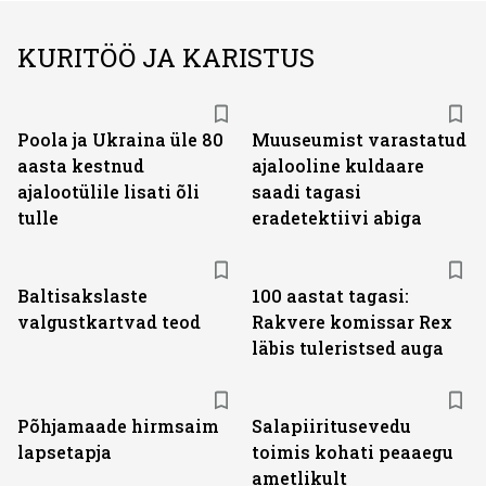
KURITÖÖ JA KARISTUS
Poola ja Ukraina üle 80
Muuseumist varastatud
aasta kestnud
ajalooline kuldaare
ajalootülile lisati õli
saadi tagasi
tulle
eradetektiivi abiga
Baltisakslaste
100 aastat tagasi:
valgustkartvad teod
Rakvere komissar Rex
läbis tuleristsed auga
Põhjamaade hirmsaim
Salapiiritusevedu
lapsetapja
toimis kohati peaaegu
ametlikult