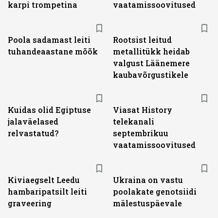
karpi trompetina
vaatamissoovitused
Poola sadamast leiti
Rootsist leitud
tuhandeaastane mõõk
metallitükk heidab
valgust Läänemere
kaubavõrgustikele
ST
Kuidas olid Egiptuse
Viasat History
jalaväelased
telekanali
relvastatud?
septembrikuu
vaatamissoovitused
Kiviaegselt Leedu
Ukraina on vastu
hambaripatsilt leiti
poolakate genotsiidi
graveering
mälestuspäevale