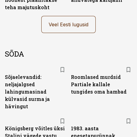
teha majutuskoht
Veel Eesti lugusid
SÕDA
Sõjaelevandid:
Roomlased murdsid
neljajalgsed
Partiale kallale
lahingumasinad
tungides oma hambad
külvasid surma ja
hävingut
Königsberg võitles üksi
1983. aasta
Stalini vägede vastu
enesetapurünnak