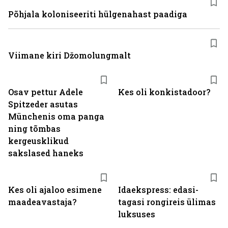
Põhjala koloniseeriti hülgenahast paadiga
Viimane kiri Džomolungmalt
Osav pettur Adele
Kes oli konkistadoor?
Spitzeder asutas
Münchenis oma panga
ning tõmbas
kergeusklikud
sakslased haneks
Kes oli ajaloo esimene
Idaekspress: edasi-
maadeavastaja?
tagasi rongireis ülimas
luksuses