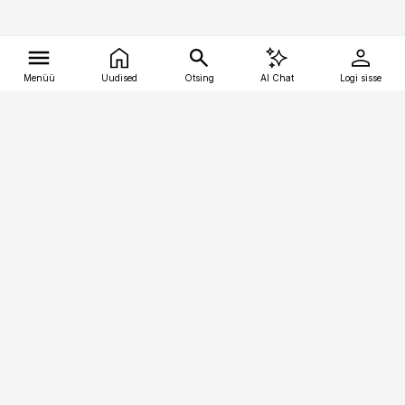
Menüü
Uudised
Otsing
AI Chat
Logi sisse
Vana-Lõuna 39/1, 19094 Tallinn
(+372) 667 0111
tellimiskeskus@aripaev.ee
Telli Imeline Ajalugu
Uudiskiri
Reklaam
Firmast
Sisu kasutamisõigused
Ajakirjaniku
eetikakoodeks
Üldtingimused
Privaatsustingimused
Küpsiste poliitika
KKK