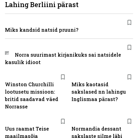
Lahing Berliini pärast
Miks kandsid natsid pruuni?
Norra suurimast kirjanikuks sai natsidele
kasulik idioot
Winston Churchilli
Miks kaotasid
lootusetu missioon:
sakslased nn lahingu
britid saadavad väed
Inglismaa pärast?
Norrasse
Uus raamat Teise
Normandia dessant
maailmasõja
sakslaste silme läbi