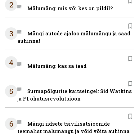
2
Mälumäng: mis või kes on pildil?
3
Mängi autode ajaloo mälumängu ja saad
auhinna!
4
Mälumäng: kas sa tead
5
Surmapõlgurite kaitseingel: Sid Watkins
ja F1 ohutusrevolutsioon
6
Mängi iidsete tsivilisatsioonide
teemalist mälumängu ja võid võita auhinna