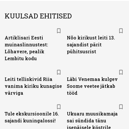
KUULSAD EHITISED
Artiklisari Eesti
Nõo kirikust leiti 13.
muinaslinnustest:
sajandist pärit
Lõhavere, pealik
pühitsusrist
Lembitu kodu
Leiti telliskivid Riia
Läbi Venemaa kulgev
vanima kiriku kunagise
Soome veetee jätkab
värviga
tööd
Tule ekskursioonile 16.
Ukuaru muusikamaja
sajandi kuningalossi!
sai sündida tänu
isepäisele köstrile