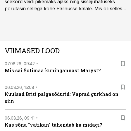
seekord veidi pikemaks ajaks ning sissejuhatuseks
põrutasin sellega kohe Pärnusse kalale. Mis oli selles
autos head ja millised olid vead saab teada, kui lugeda
läbi järgnev lugu.
VIIMASED LOOD
07.08.26, 09:42
Mis sai Šotimaa kuningannast Maryst?
06.08.26, 15:08
Kuulsad Briti palgasõdurid: Vaprad gurkhad on
siin
06.08.26, 09:41
Kas sõna “vatikan” tähendab ka midagi?