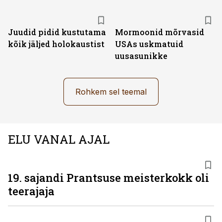
Juudid pidid kustutama
Mormoonid mõrvasid
kõik jäljed holokaustist
USAs uskmatuid
uusasunikke
Rohkem sel teemal
ELU VANAL AJAL
19. sajandi Prantsuse meisterkokk oli
teerajaja