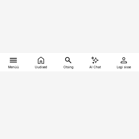
Menüü
Uudised
Otsing
AI Chat
Logi sisse
Vana-Lõuna 39/1, 19094 Tallinn
(+372) 667 0111
tellimiskeskus@aripaev.ee
Telli Imeline Ajalugu
Uudiskiri
Reklaam
Firmast