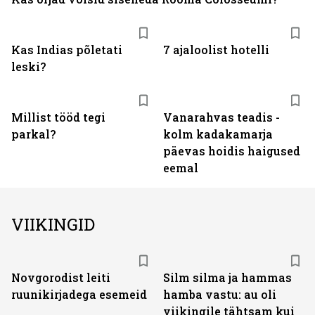
Kas Indias põletati
7 ajaloolist hotelli
leski?
Millist tööd tegi
Vanarahvas teadis -
parkal?
kolm kadakamarja
päevas hoidis haigused
eemal
VIIKINGID
Novgorodist leiti
Silm silma ja hammas
ruunikirjadega esemeid
hamba vastu: au oli
viikingile tähtsam kui