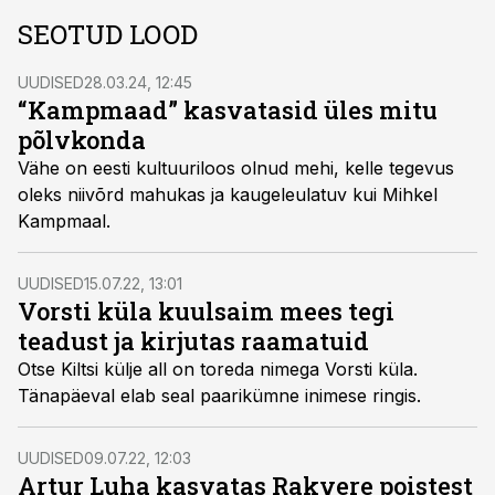
SEOTUD LOOD
UUDISED
28.03.24, 12:45
“Kampmaad” kasvatasid üles mitu
põlvkonda
Vähe on eesti kultuuriloos olnud mehi, kelle tegevus
oleks niivõrd mahukas ja kaugeleulatuv kui Mihkel
Kampmaal.
UUDISED
15.07.22, 13:01
Vorsti küla kuulsaim mees tegi
teadust ja kirjutas raamatuid
Otse Kiltsi külje all on toreda nimega Vorsti küla.
Tänapäeval elab seal paarikümne inimese ringis.
UUDISED
09.07.22, 12:03
Artur Luha kasvatas Rakvere poistest