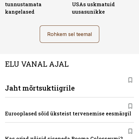
tunnustamata
USAs uskmatuid
kangelased
uusasunikke
Rohkem sel teemal
ELU VANAL AJAL
Jaht mõrtsuktiigrile
Eurooplased sõid üksteist tervenemise eesmärgil
Kas orjad võisid siseneda Rooma Colosseumi?