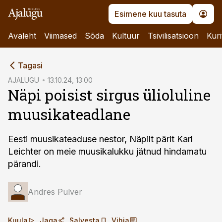
Esimene kuu tasuta
Avaleht
Viimased
Sõda
Kultuur
Tsivilisatsioon
Kuri
cebook
Tagasi
Twitter)
AJALUGU
13.10.24, 13:00
Näpi poisist sirgus ülioluline
kedIn
muusikateadlane
ail
k
Eesti muusikateaduse nestor, Näpilt pärit Karl
Leichter on meie muusikalukku jätnud hindamatu
pärandi.
Andres Pulver
Kuula
Jaga
Salvesta
Vihja