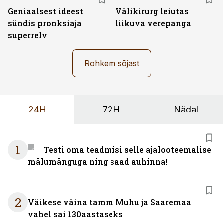
Geniaalsest ideest
Välikirurg leiutas
sündis pronksiaja
liikuva verepanga
superrelv
Rohkem sõjast
24H
72H
Nädal
1
Testi oma teadmisi selle ajalooteemalise
mälumänguga ning saad auhinna!
2
Väikese väina tamm Muhu ja Saaremaa
vahel sai 130aastaseks