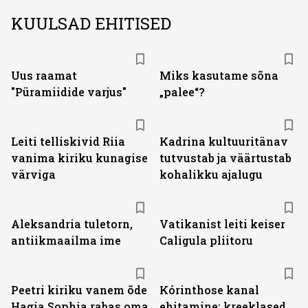
KUULSAD EHITISED
Uus raamat
Miks kasutame sõna
"Püramiidide varjus"
„palee“?
Leiti telliskivid Riia
Kadrina kultuuritänav
vanima kiriku kunagise
tutvustab ja väärtustab
värviga
kohalikku ajalugu
Aleksandria tuletorn,
Vatikanist leiti keiser
antiikmaailma ime
Caligula pliitoru
Peetri kiriku vanem õde
Kórinthose kanal
Hagia Sophia rabas oma
ehitamine: kreeklased