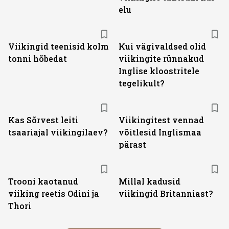
elu
Viikingid teenisid kolm
Kui vägivaldsed olid
tonni hõbedat
viikingite rünnakud
Inglise kloostritele
tegelikult?
Kas Sõrvest leiti
Viikingitest vennad
tsaariajal viikingilaev?
võitlesid Inglismaa
pärast
Trooni kaotanud
Millal kadusid
viiking reetis Odini ja
viikingid Britanniast?
Thori