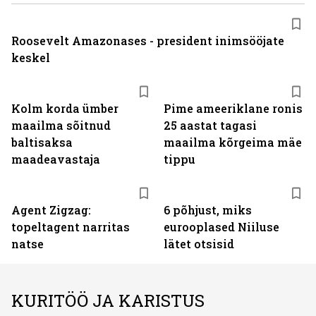
Roosevelt Amazonases - president inimsööjate
keskel
Kolm korda ümber
Pime ameeriklane ronis
maailma sõitnud
25 aastat tagasi
baltisaksa
maailma kõrgeima mäe
maadeavastaja
tippu
Agent Zigzag:
6 põhjust, miks
topeltagent narritas
eurooplased Niiluse
natse
lätet otsisid
KURITÖÖ JA KARISTUS