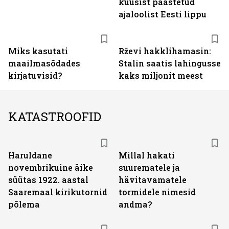
küüsist päästetud
ajaloolist Eesti lippu
Miks kasutati
Rževi hakklihamasin:
maailmasõdades
Stalin saatis lahingusse
kirjatuvisid?
kaks miljonit meest
KATASTROOFID
Haruldane
Millal hakati
novembrikuine äike
suurematele ja
süütas 1922. aastal
hävitavamatele
Saaremaal kirikutornid
tormidele nimesid
põlema
andma?