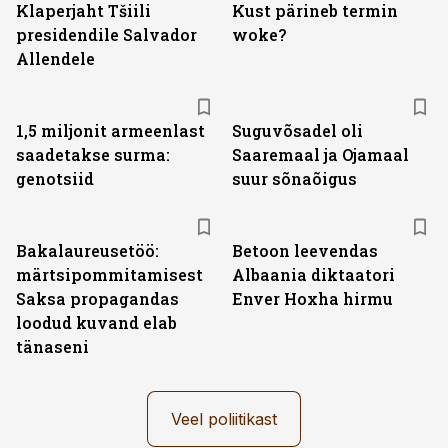
Klaperjaht Tšiili
Kust pärineb termin
presidendile Salvador
woke?
Allendele
1,5 miljonit armeenlast
Suguvõsadel oli
saadetakse surma:
Saaremaal ja Ojamaal
genotsiid
suur sõnaõigus
Bakalaureusetöö:
Betoon leevendas
märtsipommitamisest
Albaania diktaatori
Saksa propagandas
Enver Hoxha hirmu
loodud kuvand elab
tänaseni
Veel poliitikast