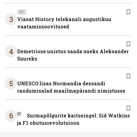
ST
3
Viasat History telekanali augustikuu
vaatamissoovitused
4
Demetriose unistus saada uueks Aleksander
Suureks
5
UNESCO lisas Normandia dessandi
randumisalad maailmapärandi nimistusse
6
Surmapõlgurite kaitseingel: Sid Watkins
ja F1 ohutusrevolutsioon