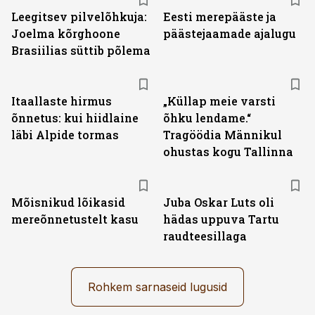
Leegitsev pilvelõhkuja:
Eesti merepääste ja
Joelma kõrghoone
päästejaamade ajalugu
Brasiilias süttib põlema
Itaallaste hirmus
„Küllap meie varsti
õnnetus: kui hiidlaine
õhku lendame.“
läbi Alpide tormas
Tragöödia Männikul
ohustas kogu Tallinna
Mõisnikud lõikasid
Juba Oskar Luts oli
mereõnnetustelt kasu
hädas uppuva Tartu
raudteesillaga
Rohkem sarnaseid lugusid