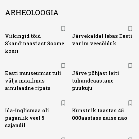
ARHEOLOOGIA
Viikingid tõid
Järvekaldal lebas Eesti
Skandinaaviast Soome
vanim veesõiduk
koeri
Eesti muuseumist tuli
Järve põhjast leiti
välja maailmas
tuhandeaastane
ainulaadne ripats
puukuju
Ida-Inglismaa oli
Kunstnik taastas 45
paganlik veel 5.
000aastase naise näo
sajandil