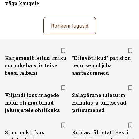
väga kaugele
Rohkem lugusid
Karjamaalt leitud imiku
“Ettevõtlikud” pätid on
surnukeha viis teise
tegutsenud juba
beebi laibani
aastakümneid
Viljandi lossimägede
Salapärane tulesurm
müür oli muutunud
Haljalas ja tülitsevad
jalutajatele ohtlikuks
pritsumehed
Simuna kirikus
Kuidas tähistati Eesti