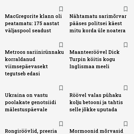
MacGregorite klann oli
Nähtamatu sarimõrvar
peatamatu: 175 aastat
pääses politsei käest
väljas­pool seadust
mitu korda üle noatera
Metroos sariinirünnaku
Maanteeröövel Dick
korraldanud
Turpin köitis kogu
viimsepäevasekt
Inglismaa meeli
tegutseb edasi
Ukraina on vastu
Röövel valas pühaku
poolakate genotsiidi
kolju betooni ja tahtis
mälestuspäevale
selle jõkke uputada
Rongiröövlid, preeria
Mormoonid mõrvasid