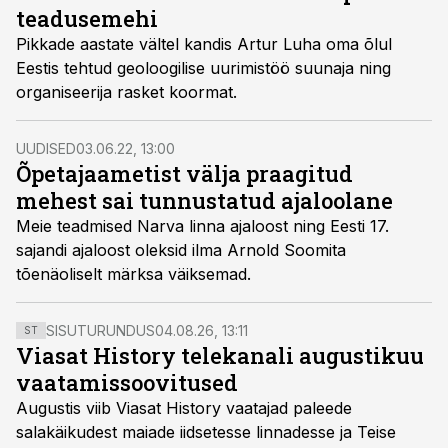
teadusemehi
Pikkade aastate vältel kandis Artur Luha oma õlul
Eestis tehtud geoloogilise uurimistöö suunaja ning
organiseerija rasket koormat.
UUDISED
03.06.22, 13:00
Õpetajaametist välja praagitud
mehest sai tunnustatud ajaloolane
Meie teadmised Narva linna ajaloost ning Eesti 17.
sajandi ajaloost oleksid ilma Arnold Soomita
tõenäoliselt märksa väiksemad.
SISUTURUNDUS
04.08.26, 13:11
ST
Viasat History telekanali augustikuu
vaatamissoovitused
Augustis viib Viasat History vaatajad paleede
salakäikudest maiade iidsetesse linnadesse ja Teise