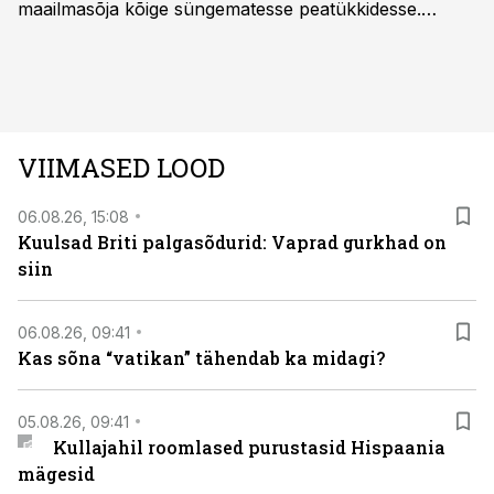
maailmasõja kõige süngematesse peatükkidesse.
Kuninglike dünastiate intriigid, värsked arheoloogilised
avastused ning seni nägemata kaadrid Kolmanda riigi
argielust avavad ajaloo tuntud sündmused täiesti uuest
vaatenurgast. Viasat History on saadaval kõikide Eesti
teleoperaatorite kaudu. Tutvu telekavaga:
VIIMASED LOOD
viasathistory.eu/ee
06.08.26, 15:08
Kuulsad Briti palgasõdurid: Vaprad gurkhad on
siin
06.08.26, 09:41
Kas sõna “vatikan” tähendab ka midagi?
05.08.26, 09:41
Kullajahil roomlased purustasid Hispaania
mägesid