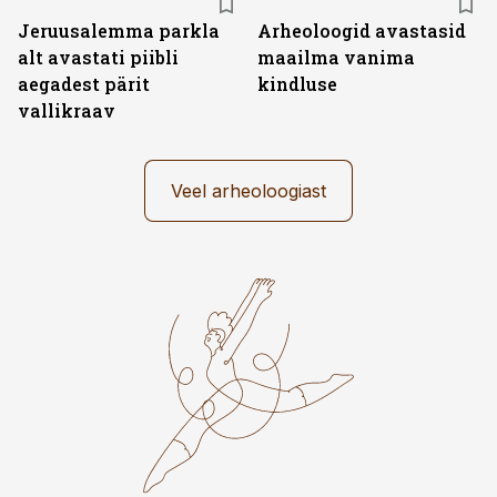
Jeruusalemma parkla
Arheoloogid avastasid
alt avastati piibli
maailma vanima
aegadest pärit
kindluse
vallikraav
Veel arheoloogiast