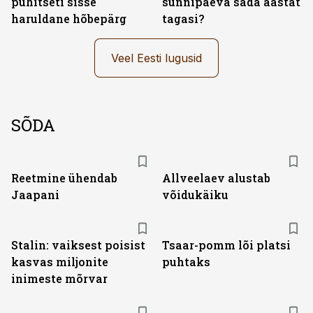
pühitseti sisse
sünnipäeva sada aastat
haruldane hõbepärg
tagasi?
Veel Eesti lugusid
SÕDA
Reetmine ühendab
Allveelaev alustab
Jaapani
võidukäiku
Stalin: vaiksest poisist
Tsaar-pomm lõi platsi
kasvas miljonite
puhtaks
inimeste mõrvar