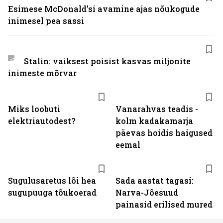
Esimese McDonaldʼsi avamine ajas nõukogude
inimesel pea sassi
Stalin: vaiksest poisist kasvas miljonite
inimeste mõrvar
Miks loobuti
Vanarahvas teadis -
elektriautodest?
kolm kadakamarja
päevas hoidis haigused
eemal
Sugulusaretus lõi hea
Sada aastat tagasi:
sugupuuga tõukoerad
Narva-Jõesuud
painasid erilised mured