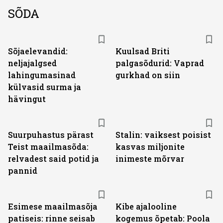
SÕDA
Sõjaelevandid:
Kuulsad Briti
neljajalgsed
palgasõdurid: Vaprad
lahingumasinad
gurkhad on siin
külvasid surma ja
hävingut
Suurpuhastus pärast
Stalin: vaiksest poisist
Teist maailmasõda:
kasvas miljonite
relvadest said potid ja
inimeste mõrvar
pannid
Esimese maailmasõja
Kibe ajalooline
patiseis: rinne seisab
kogemus õpetab: Poola