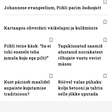
Johannese evangeelium, Piibli parim õudusjutt
Kartaagos ohverdati väikelapsi ja kuldmünte
Piibli teine käsk: “Sa ei
Tagakiusatud saamid
tohi enesele teha
alustasid norrakatest
jumala kuju ega pilti!”
rõhujate vastu verist
mässu
Kust pärineb maalidel
Röövel valas pühaku
aupaiste kujutamise
kolju betooni ja tahtis
traditsioon?
selle jõkke uputada