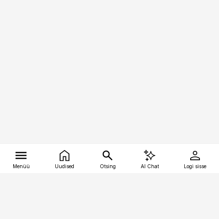
Menüü
Uudised
Otsing
AI Chat
Logi sisse
Vana-Lõuna 39/1, 19094 Tallinn