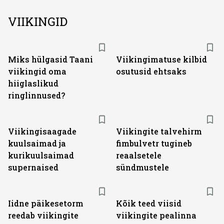
VIIKINGID
Miks hülgasid Taani
Viikingimatuse kilbid
viikingid oma
osutusid ehtsaks
hiiglaslikud
ringlinnused?
Viikingisaagade
Viikingite talvehirm
kuulsaimad ja
fimbulvetr tugineb
kurikuulsaimad
reaalsetele
supernaised
sündmustele
Iidne päikesetorm
Kõik teed viisid
reedab viikingite
viikingite pealinna