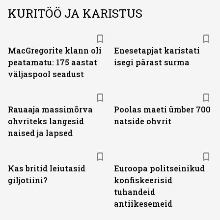
KURITÖÖ JA KARISTUS
MacGregorite klann oli
Enesetapjat karistati
peatamatu: 175 aastat
isegi pärast surma
väljas­pool seadust
Rauaaja massimõrva
Poolas maeti ümber 700
ohvriteks langesid
natside ohvrit
naised ja lapsed
Kas britid leiutasid
Euroopa politseinikud
giljotiini?
konfiskeerisid
tuhandeid
antiikesemeid