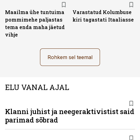
Maailma ühe tuntuima
Varastatud Kolumbuse
pommimehe paljastas
kiri tagastati Itaaliasse
tema enda maha jäetud
vihje
Rohkem sel teemal
ELU VANAL AJAL
Klanni juhist ja neegeraktivistist said
parimad sõbrad