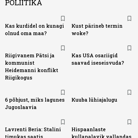
POLIITIKA
Kas kurdidel on kunagi
Kust pärineb termin
olnud oma maa?
woke?
Riigivanem Pätsi ja
Kas USA osariigid
kommunist
saavad iseseisvuda?
Heidemanni konflikt
Riigikogus
6 põhjust, miks lagunes
Kuuba lühiajalugu
Jugoslaavia
Lavrenti Beria: Stalini
Hispaanlaste
timukas saatis
kullapalavik vallandas