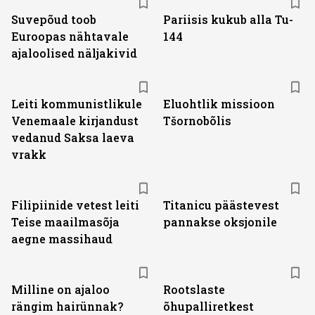
Suvepõud toob
Pariisis kukub alla Tu-
Euroopas nähtavale
144
ajaloolised näljakivid
Leiti kommunistlikule
Eluohtlik missioon
Venemaale kirjandust
Tšornobõlis
vedanud Saksa laeva
vrakk
Filipiinide vetest leiti
Titanicu päästevest
Teise maailmasõja
pannakse oksjonile
aegne massihaud
Milline on ajaloo
Rootslaste
rängim hairünnak?
õhupalliretkest