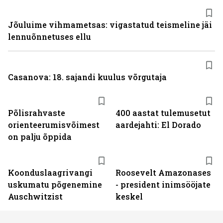
Jõuluime vihmametsas: vigastatud teismeline jäi
lennuõnnetuses ellu
Casanova: 18. sajandi kuulus võrgutaja
Põlisrahvaste
400 aastat tulemusetut
orienteerumisvõimest
aardejahti: El Dorado
on palju õppida
Koonduslaagrivangi
Roosevelt Amazonases
uskumatu põgenemine
- president inimsööjate
Auschwitzist
keskel