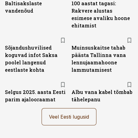
Baltisakslaste
100 aastat tagasi:
vandenõud
Rakvere alustas
esimese avaliku hoone
ehitamist
Sõjandushuvilised
Muinsuskaitse tahab
koguvad infot Saksa
päästa Tallinna vana
poolel langenud
lennujaamahoone
eestlaste kohta
lammutamisest
Selgus 2025. aasta Eesti
Albu vana kabel tõmbab
parim ajalooraamat
tähelepanu
Veel Eesti lugusid