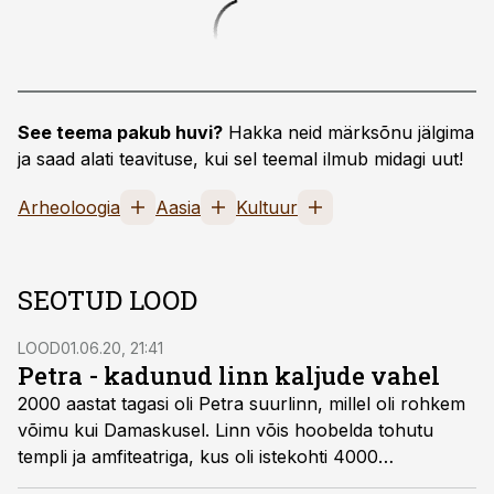
See teema pakub huvi?
Hakka neid märksõnu jälgima
ja saad alati teavituse, kui sel teemal ilmub midagi uut!
Arheoloogia
Aasia
Kultuur
SEOTUD LOOD
LOOD
01.06.20, 21:41
Petra - kadunud linn kaljude vahel
2000 aastat tagasi oli Petra suurlinn, millel oli rohkem
võimu kui Damaskusel. Linn võis hoobelda tohutu
templi ja amfiteatriga, kus oli istekohti 4000
pealtvaatajale. Siis aga vallutasid Petra roomlased,