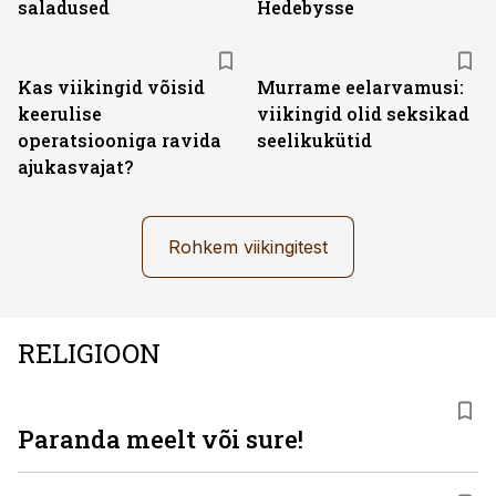
saladused
Hedebysse
Kas viikingid võisid
Murrame eelarvamusi:
keerulise
viikingid olid seksikad
operatsiooniga ravida
seelikukütid
ajukasvajat?
Rohkem viikingitest
RELIGIOON
Paranda meelt või sure!