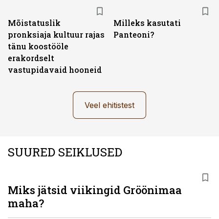
Mõistatuslik
Milleks kasutati
pronksiaja kultuur rajas
Panteoni?
tänu koostööle
erakordselt
vastupidavaid hooneid
Veel ehitistest
SUURED SEIKLUSED
Miks jätsid viikingid Gröönimaa
maha?