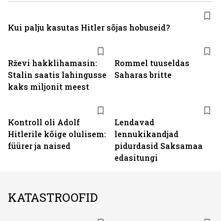
Kui palju kasutas Hitler sõjas hobuseid?
Rževi hakklihamasin:
Rommel tuuseldas
Stalin saatis lahingusse
Saharas britte
kaks miljonit meest
Kontroll oli Adolf
Lendavad
Hitlerile kõige olulisem:
lennukikandjad
füürer ja naised
pidurdasid Saksamaa
edasitungi
KATASTROOFID