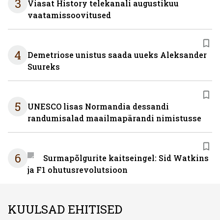
3
Viasat History telekanali augustikuu
vaatamissoovitused
4
Demetriose unistus saada uueks Aleksander
Suureks
5
UNESCO lisas Normandia dessandi
randumisalad maailmapärandi nimistusse
6
Surmapõlgurite kaitseingel: Sid Watkins
ja F1 ohutusrevolutsioon
KUULSAD EHITISED