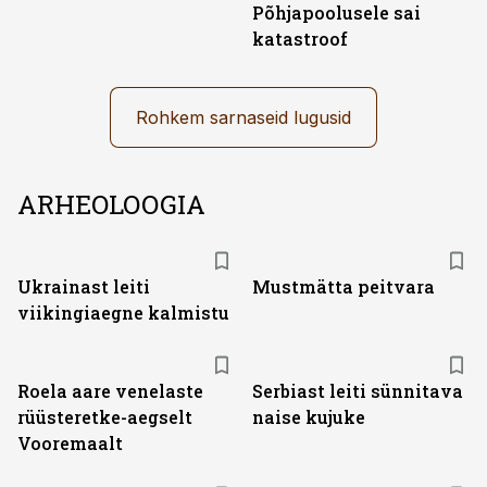
Põhjapoolusele sai
katastroof
Rohkem sarnaseid lugusid
ARHEOLOOGIA
Ukrainast leiti
Mustmätta peitvara
viikingiaegne kalmistu
Roela aare venelaste
Serbiast leiti sünnitava
rüüsteretke-aegselt
naise kujuke
Vooremaalt