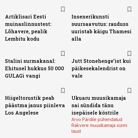
Artiklisari Eesti
Insenerikunsti
muinaslinnustest:
suursaavutus: rauduss
Lõhavere, pealik
uuristab käigu Thamesi
Lembitu kodu
alla
Stalini surmakanal:
Jutt Stonehenge’ist kui
Ehitusel hukkus 50 000
päikesekalendrist on
GULAGi vangi
vale
Hiigeltorustik peab
Ukuaru muusikamaja
päästma janus piinleva
sai sündida tänu
Los Angelese
isepäisele köstrile
Arvo Pärdile pühendatud
Rakvere muusikamaja sünni
taust