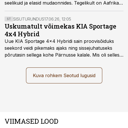
seelikuid ja elasid mudaonnides. Tegelikult on Aafrikas
võrsunud mitu suurt tsivilisatsiooni. Erinevalt Egiptuse
vaaraodest ja püramiididest on paljude Aafrika maade
SISUTURUNDUS
17.06.26, 12:05
ST
iidne hiilgus eurooplastele täiesti tundmatu.
Uskumatult võimekas KIA Sportage
4x4 Hybrid
Uue KIA Sportage 4x4 Hybridi sain proovisõiduks
seekord veidi pikemaks ajaks ning sissejuhatuseks
põrutasin sellega kohe Pärnusse kalale. Mis oli selles
autos head ja millised olid vead saab teada, kui lugeda
läbi järgnev lugu.
Kuva rohkem Seotud lugusid
VIIMASED LOOD