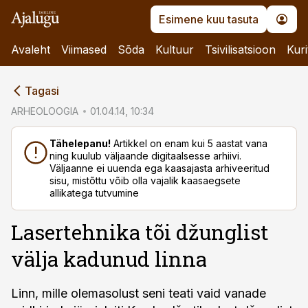
Esimene kuu tasuta
Avaleht
Viimased
Sõda
Kultuur
Tsivilisatsioon
Kuri
cebook
Tagasi
Twitter)
ARHEOLOOGIA
01.04.14, 10:34
kedIn
Tähelepanu!
Artikkel on enam kui 5 aastat vana
ning kuulub väljaande digitaalsesse arhiivi.
ail
Väljaanne ei uuenda ega kaasajasta arhiveeritud
sisu, mistõttu võib olla vajalik kaasaegsete
k
allikatega tutvumine
Lasertehnika tõi džunglist
välja kadunud linna
Linn, mille olemasolust seni teati vaid vanade