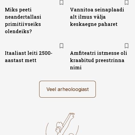
Miks peeti
Vannitoa seinaplaadi
neandertallasi
alt ilmus välja
primitiivseiks
keskaegne paharet
olendeiks?
Itaaliast leiti 2500-
Amfiteatri istmesse oli
aastast mett
kraabitud preestrinna
nimi
Veel arheoloogiast