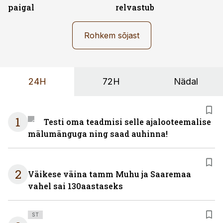
paigal
relvastub
Rohkem sõjast
24H
72H
Nädal
1
Testi oma teadmisi selle ajalooteemalise
mälumänguga ning saad auhinna!
2
Väikese väina tamm Muhu ja Saaremaa
vahel sai 130aastaseks
ST