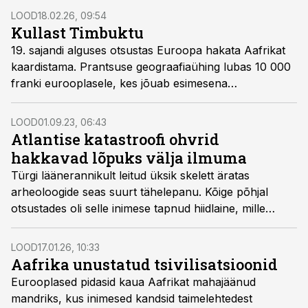
seejärel tabasid linna maavärinad ning lõpuks Petra
LOOD
18.02.26, 09:54
unustati. Alles 1812. aastal läks üks seikleja
Kullast Timbuktu
legendaarset vanaaja linna otsima.
19. sajandi alguses otsustas Euroopa hakata Aafrikat
kaardistama. Prantsuse geograafiaühing lubas 10 000
franki eurooplasele, kes jõuab esimesena
legendaarsesse Timbuktu linna, kus tänavad olevat
kaetud puhta kullaga. Šotlane Gordon Laing võttis
LOOD
01.09.23, 06:43
väljakutse vastu, kuid tema ja raha vahel seisid
Atlantise katastroofi ohvrid
verejanulised hõimud ja ahned šeigid.
hakkavad lõpuks välja ilmuma
Türgi läänerannikult leitud üksik skelett äratas
arheoloogide seas suurt tähelepanu. Kõige põhjal
otsustades oli selle inimese tapnud hiidlaine, mille
põhjustas vanaaja kõige suurem looduskatastroof:
vulkaanipurse Thera saarel.
LOOD
17.01.26, 10:33
Aafrika unustatud tsivilisatsioonid
Eurooplased pidasid kaua Aafrikat mahajäänud
mandriks, kus inimesed kandsid taimelehtedest