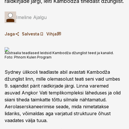
raidkirjade järgi, leiti Kambodža tihedast džunglist.
Imeline Ajalgu
Jaga
Salvesta
Vihja
Austraalia teadlased leidsid Kambodža džunglist teed ja kanalid.
Foto:
Phnom Kulen Program
Sydney ülikooli teadlaste abil avastati Kambodža
džunglist linn, mille olemasolust teati seni vaid umbes
9. sajandist pärit raidkirjade järgi. Linna varemed
asuvad Angkor Vati templikompleksi läheduses ja olid
siiani tiheda taimkatte tõttu silmale nähtamatud.
Aerolaserskaneerimise seade, mida nimetatakse
lidariks, võimaldas aga varjatud struktuure õhust
vaadates välja tuua.