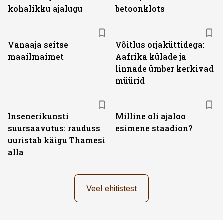
kohalikku ajalugu
betoonklots
Vanaaja seitse
Võitlus orjaküttidega:
maailmaimet
Aafrika külade ja
linnade ümber kerkivad
müürid
Insenerikunsti
Milline oli ajaloo
suursaavutus: rauduss
esimene staadion?
uuristab käigu Thamesi
alla
Veel ehitistest