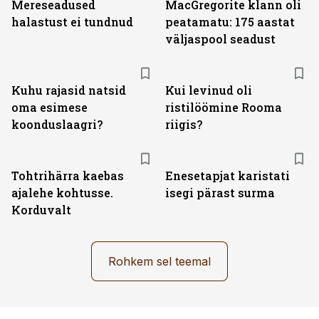
Mereseadused
MacGregorite klann oli
halastust ei tundnud
peatamatu: 175 aastat
väljas­pool seadust
Kuhu rajasid natsid
Kui levinud oli
oma esimese
ristilöömine Rooma
koonduslaagri?
riigis?
Tohtrihärra kaebas
Enesetapjat karistati
ajalehe kohtusse.
isegi pärast surma
Korduvalt
Rohkem sel teemal