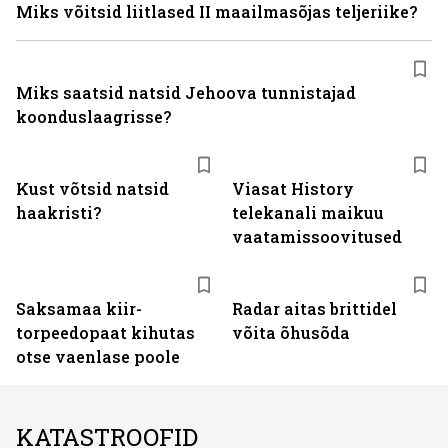
Miks võitsid liitlased II maailmasõjas teljeriike?
Miks saatsid natsid Jehoova tunnistajad
koonduslaagrisse?
ST
Kust võtsid natsid
Viasat History
haakristi?
telekanali maikuu
vaatamissoovitused
Saksamaa kiir-
Radar aitas brittidel
torpeedo­paat kihutas
võita õhusõda
otse vaenlase poole
KATASTROOFID