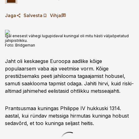
Jaga
Salvesta
Vihja
Igal enesest vähegi lugupidaval kuningal oli mitu hästi väljaõpetatud
jahipistrikku.
Foto:
Bridgeman
Jaht oli keskaegse Euroopa aadlike kõige
populaarsem vaba aja veetmise vorm. Kõige
prestiižsemaks peeti jahilooma tagaajamist hobusel,
samuti saaklooma tapmist odaga. Jahiti hirvi, kuid riski­
altimad jahimehed eelistasid ohtlikku metsseajahti.
Prantsusmaa kuningas ­Philippe IV hukkuski 1314.
aastal, kui ründav metssiga hirmutas kuninga hobust
sedavõrd, et too kuninga seljast heitis.