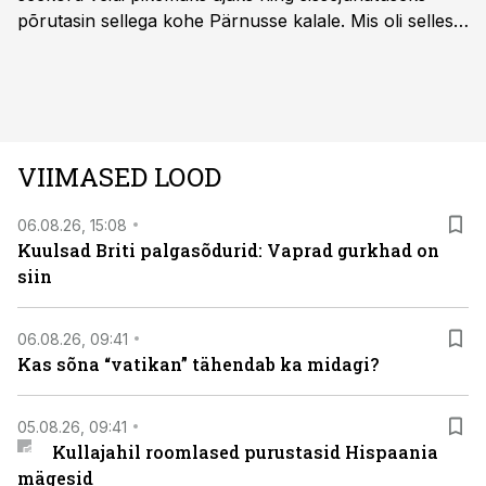
põrutasin sellega kohe Pärnusse kalale. Mis oli selles
autos head ja millised olid vead saab teada, kui lugeda
läbi järgnev lugu.
VIIMASED LOOD
06.08.26, 15:08
Kuulsad Briti palgasõdurid: Vaprad gurkhad on
siin
06.08.26, 09:41
Kas sõna “vatikan” tähendab ka midagi?
05.08.26, 09:41
Kullajahil roomlased purustasid Hispaania
mägesid