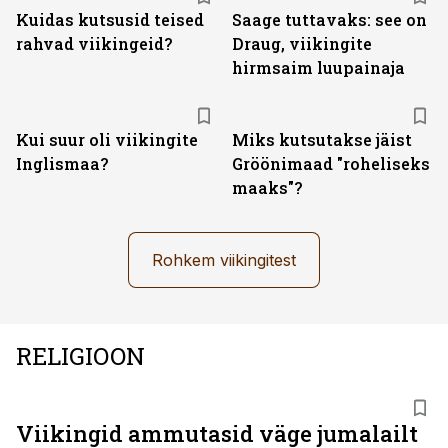
Kuidas kutsusid teised
Saage tuttavaks: see on
rahvad viikingeid?
Draug, viikingite
hirmsaim luupainaja
Kui suur oli viikingite
Miks kutsutakse jäist
Inglismaa?
Gröönimaad "roheliseks
maaks"?
Rohkem viikingitest
RELIGIOON
Viikingid ammutasid väge jumalailt