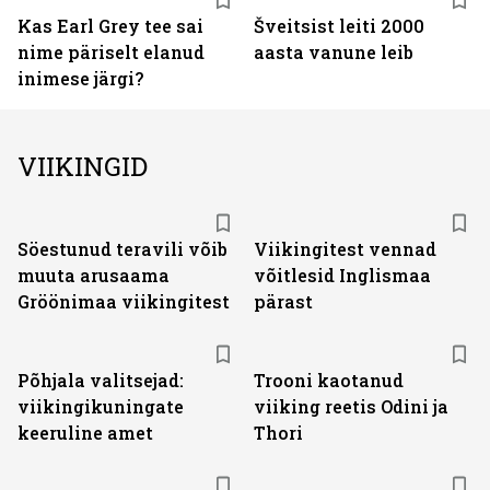
Kas Earl Grey tee sai
Šveitsist leiti 2000
nime päriselt elanud
aasta vanune leib
inimese järgi?
VIIKINGID
Söestunud teravili võib
Viikingitest vennad
muuta arusaama
võitlesid Inglismaa
Gröönimaa viikingitest
pärast
Põhjala valitsejad:
Trooni kaotanud
viikingikuningate
viiking reetis Odini ja
keeruline amet
Thori