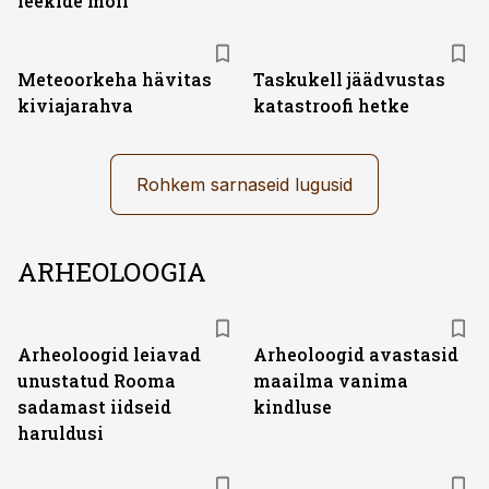
leekide möll
Meteoorkeha hävitas
Taskukell jäädvustas
kiviajarahva
katastroofi hetke
Rohkem sarnaseid lugusid
ARHEOLOOGIA
Arheoloogid leiavad
Arheoloogid avastasid
unustatud Rooma
maailma vanima
sadamast iidseid
kindluse
haruldusi