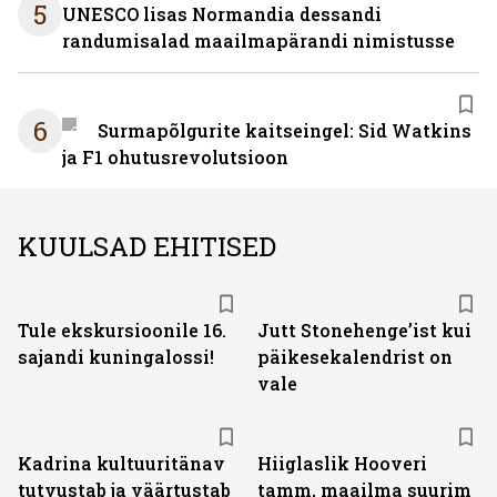
5
UNESCO lisas Normandia dessandi
randumisalad maailmapärandi nimistusse
6
Surmapõlgurite kaitseingel: Sid Watkins
ja F1 ohutusrevolutsioon
KUULSAD EHITISED
Tule ekskursioonile 16.
Jutt Stonehenge’ist kui
sajandi kuningalossi!
päikesekalendrist on
vale
Kadrina kultuuritänav
Hiiglaslik Hooveri
tutvustab ja väärtustab
tamm, maailma suurim