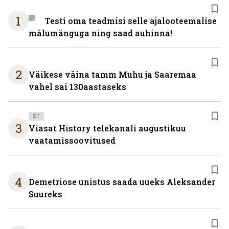
1
Testi oma teadmisi selle ajalooteemalise
mälumänguga ning saad auhinna!
2
Väikese väina tamm Muhu ja Saaremaa
vahel sai 130aastaseks
ST
3
Viasat History telekanali augustikuu
vaatamissoovitused
4
Demetriose unistus saada uueks Aleksander
Suureks