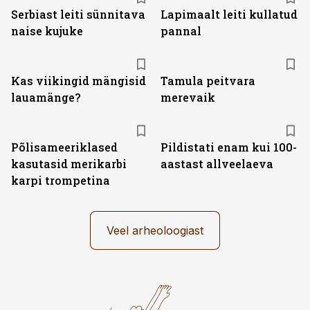
Serbiast leiti sünnitava
Lapimaalt leiti kullatud
naise kujuke
pannal
Kas viikingid mängisid
Tamula peitvara
lauamänge?
merevaik
Põlisameeriklased
Pildistati enam kui 100-
kasutasid merikarbi
aastast allveelaeva
karpi trompetina
Veel arheoloogiast