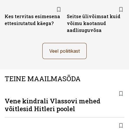
Kes tervitas esimesena
Seitse ülivõimsat kuid
ettesirutatud käega?
võimu kaotanud
aadlisuguvõsa
Veel poliitikast
TEINE MAAILMASÕDA
Vene kindrali Vlassovi mehed
võitlesid Hitleri poolel