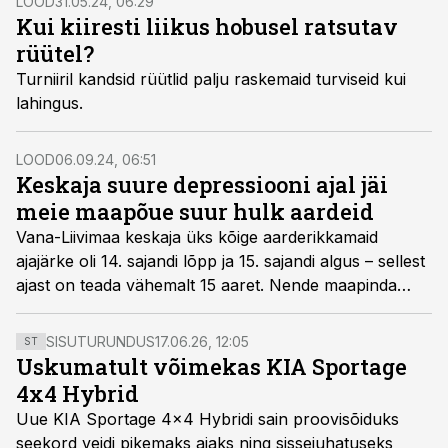
LOOD
31.05.24, 06:29
Kui kiiresti liikus hobusel ratsutav
rüütel?
Turniiril kandsid rüütlid palju raskemaid turviseid kui
lahingus.
LOOD
06.09.24, 06:51
Keskaja suure depressiooni ajal jäi
meie maapõue suur hulk aardeid
Vana-Liivimaa keskaja üks kõige aarderikkamaid
ajajärke oli 14. sajandi lõpp ja 15. sajandi algus – sellest
ajast on teada vähemalt 15 aaret. Nende maapinda
jäämise põhjus võis olla rahvastiku vähenemine ning
sellega kaasnenud majanduslik depressioon.
SISUTURUNDUS
17.06.26, 12:05
ST
Uskumatult võimekas KIA Sportage
4x4 Hybrid
Uue KIA Sportage 4x4 Hybridi sain proovisõiduks
seekord veidi pikemaks ajaks ning sissejuhatuseks