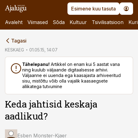
Esimene kuu tasuta
Avaleht
Viimased
Sõda
Kultuur
Tsivilisatsioon
Kuri
cebook
Tagasi
Twitter)
KESKAEG
01.05.15, 14:07
kedIn
Tähelepanu!
Artikkel on enam kui 5 aastat vana
ning kuulub väljaande digitaalsesse arhiivi.
ail
Väljaanne ei uuenda ega kaasajasta arhiveeritud
sisu, mistõttu võib olla vajalik kaasaegsete
k
allikatega tutvumine
Keda jahtisid keskaja
aadlikud?
Esben Monster-Kjaer