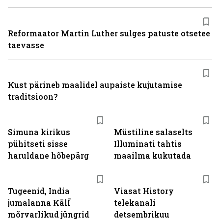
Reformaator Martin Luther sulges patuste otsetee
taevasse
Kust pärineb maalidel aupaiste kujutamise
traditsioon?
Simuna kirikus
Müstiline salaselts
pühitseti sisse
Illuminati tahtis
haruldane hõbepärg
maailma kukutada
ST
Tugeenid, India
Viasat History
jumalanna KālĪ
telekanali
mõrvarlikud jüngrid
detsembrikuu