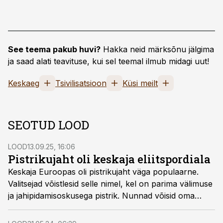
See teema pakub huvi?
Hakka neid märksõnu jälgima
ja saad alati teavituse, kui sel teemal ilmub midagi uut!
Keskaeg
Tsivilisatsioon
Küsi meilt
SEOTUD LOOD
LOOD
13.09.25, 16:06
Pistrikujaht oli keskaja eliitspordiala
Keskaja Euroopas oli pistrikujaht väga populaarne.
Valitsejad võistlesid selle nimel, kel on parima välimuse
ja jahipidamisoskusega pistrik. Nunnad võisid oma
linnud ka kirikusse kaasa võtta, talupojad poodi
pistriku omamise eest aga üles.