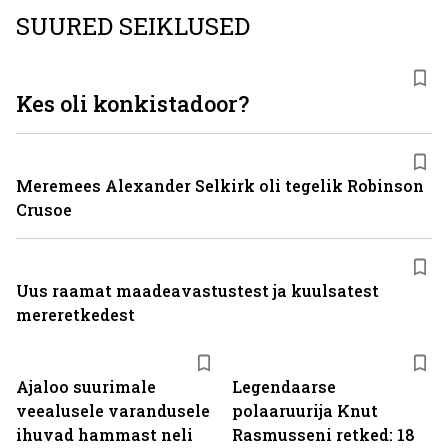
SUURED SEIKLUSED
Kes oli konkistadoor?
Meremees Alexander Selkirk oli tegelik Robinson
Crusoe
Uus raamat maadeavastustest ja kuulsatest
mereretkedest
Ajaloo suurimale
Legendaarse
veealusele varandusele
polaaruurija Knut
ihuvad hammast neli
Rasmusseni retked: 18