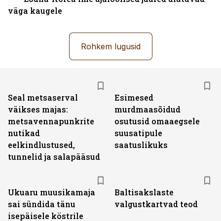
väga kaugele
Rohkem lugusid
Seal metsaserval
Esimesed
väikses majas:
murdmaasõidud
metsavennapunkrite
osutusid omaaegsele
nutikad
suusatipule
eelkindlustused,
saatuslikuks
tunnelid ja salapääsud
Ukuaru muusikamaja
Baltisakslaste
sai sündida tänu
valgustkartvad teod
isepäisele köstrile