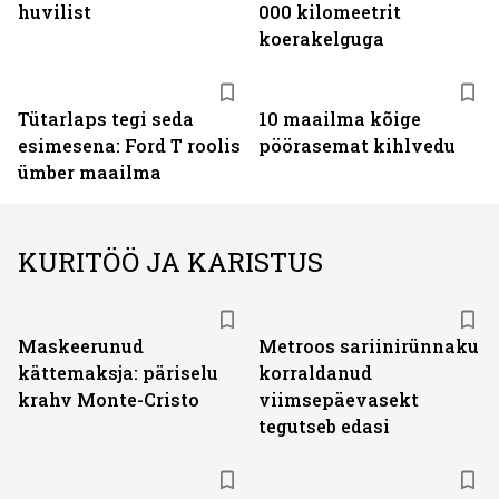
huvilist
000 kilomeetrit
koerakelguga
Tütarlaps tegi seda
10 maailma kõige
esimesena: Ford T roolis
pöörasemat kihlvedu
ümber maailma
KURITÖÖ JA KARISTUS
Maskeerunud
Metroos sariinirünnaku
kättemaksja: päriselu
korraldanud
krahv Monte-Cristo
viimsepäevasekt
tegutseb edasi