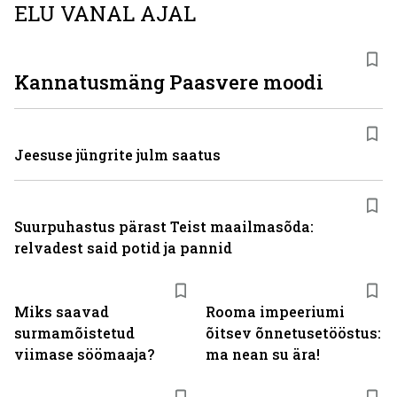
ELU VANAL AJAL
Kannatusmäng Paasvere moodi
Jeesuse jüngrite julm saatus
Suurpuhastus pärast Teist maailmasõda:
relvadest said potid ja pannid
Miks saavad
Rooma impeeriumi
surmamõistetud
õitsev õnnetusetööstus:
viimase söömaaja?
ma nean su ära!