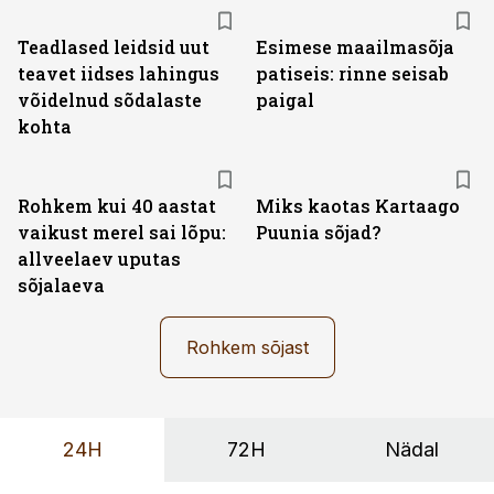
Teadlased leidsid uut
Esimese maailmasõja
teavet iidses lahingus
patiseis: rinne seisab
võidelnud sõdalaste
paigal
kohta
Rohkem kui 40 aastat
Miks kaotas Kartaago
vaikust merel sai lõpu:
Puunia sõjad?
allveelaev uputas
sõjalaeva
Rohkem sõjast
24H
72H
Nädal