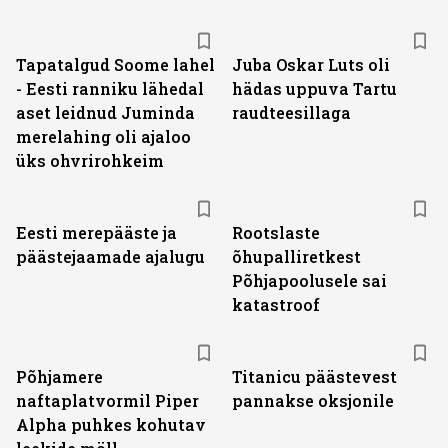
Tapatalgud Soome lahel
Juba Oskar Luts oli
- Eesti ranniku lähedal
hädas uppuva Tartu
aset leidnud Juminda
raudteesillaga
merelahing oli ajaloo
üks ohvrirohkeim
Eesti merepääste ja
Rootslaste
päästejaamade ajalugu
õhupalliretkest
Põhjapoolusele sai
katastroof
Põhjamere
Titanicu päästevest
naftaplatvormil Piper
pannakse oksjonile
Alpha puhkes kohutav