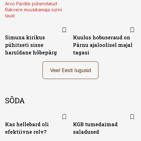
Arvo Pärdile pühendatud
Rakvere muusikamaja sünni
taust
Simuna kirikus
Kuulus hobuseraud on
pühitseti sisse
Pärnu ajaloolisel majal
haruldane hõbepärg
tagasi
Veel Eesti lugusid
SÕDA
Kas hellebard oli
KGB tumedaimad
efektiivne relv?
saladused