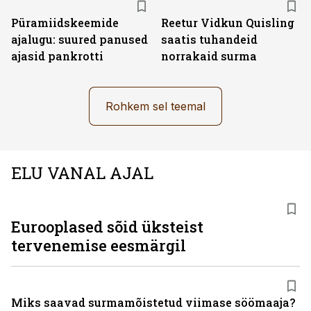
Püramiidskeemide
Reetur Vidkun Quisling
ajalugu: suured panused
saatis tuhandeid
ajasid pankrotti
norrakaid surma
Rohkem sel teemal
ELU VANAL AJAL
Eurooplased sõid üksteist
tervenemise eesmärgil
Miks saavad surmamõistetud viimase söömaaja?