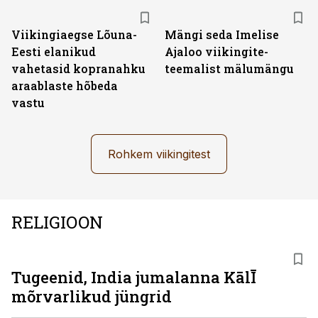
Viikingiaegse Lõuna-
Mängi seda Imelise
Eesti elanikud
Ajaloo viikingite-
vahetasid kopranahku
teemalist mälumängu
araablaste hõbeda
vastu
Rohkem viikingitest
RELIGIOON
Tugeenid, India jumalanna KālĪ
mõrvarlikud jüngrid