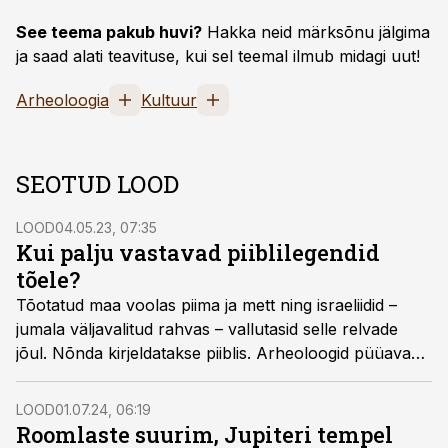
See teema pakub huvi?
Hakka neid märksõnu jälgima
ja saad alati teavituse, kui sel teemal ilmub midagi uut!
Arheoloogia
Kultuur
SEOTUD LOOD
LOOD
04.05.23, 07:35
Kui palju vastavad piiblilegendid
tõele?
Tõotatud maa voolas piima ja mett ning israeliidid –
jumala väljavalitud rahvas – vallutasid selle relvade
jõul. Nõnda kirjeldatakse piiblis. Arheoloogid püüavad
selgusele jõuda, kui palju on piiblilegendides tõtt.
LOOD
01.07.24, 06:19
Roomlaste suurim, Jupiteri tempel