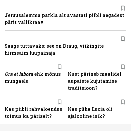
Jeruusalemma parkla alt avastati piibli aegadest
pärit vallikraav
Saage tuttavaks: see on Draug, viikingite
hirmsaim luupainaja
Ora et labora
ehk mõnus
Kust pärineb maalidel
mungaelu
aupaiste kujutamise
traditsioon?
Kas piibli rahvaloendus
Kas püha Lucia oli
toimus ka päriselt?
ajalooline isik?