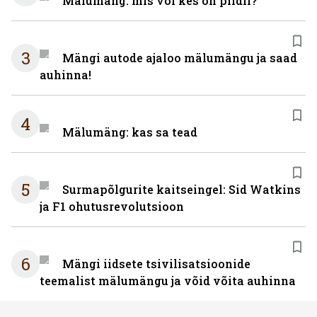
Mälumäng: mis või kes on pildil?
3
Mängi autode ajaloo mälumängu ja saad
auhinna!
4
Mälumäng: kas sa tead
5
Surmapõlgurite kaitseingel: Sid Watkins
ja F1 ohutusrevolutsioon
6
Mängi iidsete tsivilisatsioonide
teemalist mälumängu ja võid võita auhinna