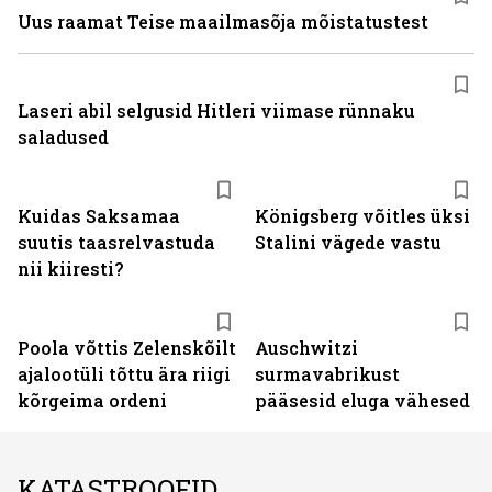
Uus raamat Teise maailmasõja mõistatustest
Laseri abil selgusid Hitleri viimase rünnaku
saladused
Kuidas Saksamaa
Königsberg võitles üksi
suutis taasrelvastuda
Stalini vägede vastu
nii kiiresti?
Poola võttis Zelenskõilt
Auschwitzi
ajalootüli tõttu ära riigi
surmavabrikust
kõrgeima ordeni
pääsesid eluga vähesed
KATASTROOFID