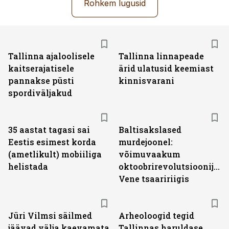
Rohkem lugusid
Tallinna ajaloolisele
Tallinna linnapeade
kaitserajatisele
ärid ulatusid keemiast
pannakse püsti
kinnisvarani
spordiväljakud
35 aastat tagasi sai
Baltisakslased
Eestis esimest korda
murdejoonel:
(ametlikult) mobiiliga
võimuvaakum
helistada
oktoobrirevolutsioonijärg
Vene tsaaririigis
Jüri Vilmsi säilmed
Arheoloogid tegid
jäävad välja kaevamata
Tallinnas haruldase