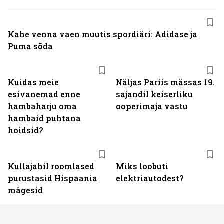
Kahe venna vaen muutis spordiäri: Adidase ja
Puma sõda
Kuidas meie
Näljas Pariis mässas 19.
esivanemad enne
sajandil keiserliku
hambaharju oma
ooperimaja vastu
hambaid puhtana
hoidsid?
Kullajahil roomlased
Miks loobuti
purustasid Hispaania
elektriautodest?
mägesid