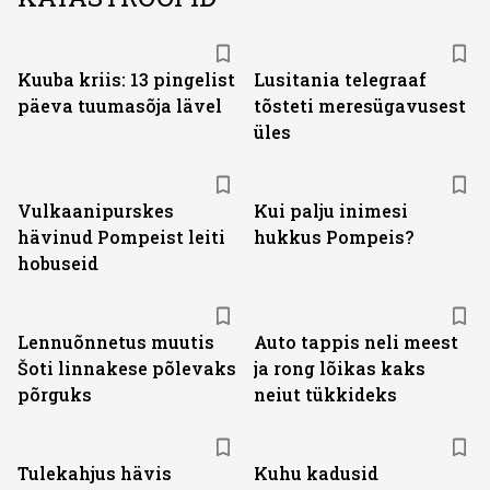
Kuuba kriis: 13 pingelist
Lusitania telegraaf
päeva tuumasõja lävel
tõsteti meresügavusest
üles
Vulkaanipurskes
Kui palju inimesi
hävinud Pompeist leiti
hukkus Pompeis?
hobuseid
Lennuõnnetus muutis
Auto tappis neli meest
Šoti linnakese põlevaks
ja rong lõikas kaks
põrguks
neiut tükkideks
Tulekahjus hävis
Kuhu kadusid