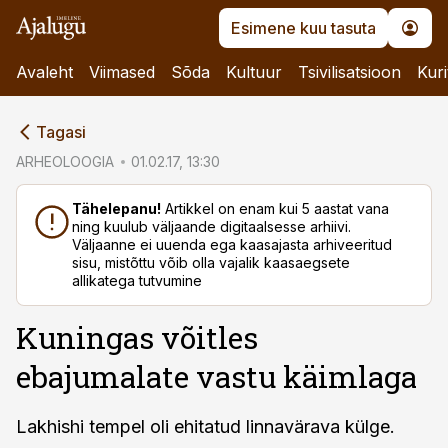
Esimene kuu tasuta
Avaleht
Viimased
Sõda
Kultuur
Tsivilisatsioon
Kuri
cebook
Tagasi
Twitter)
ARHEOLOOGIA
01.02.17, 13:30
kedIn
Tähelepanu!
Artikkel on enam kui 5 aastat vana
ning kuulub väljaande digitaalsesse arhiivi.
ail
Väljaanne ei uuenda ega kaasajasta arhiveeritud
sisu, mistõttu võib olla vajalik kaasaegsete
k
allikatega tutvumine
Kuningas võitles
ebajumalate vastu käimlaga
Lakhishi tempel oli ehitatud linnavärava külge.