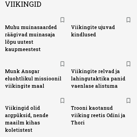
VIIKINGID
Muhu muinasaarded
Viikingite ujuvad
räägivad muinasaja
kindlused
lõpu uutest
kaupmeestest
Munk Ansgar
Viikingite relvad ja
eluohtlikul missioonil
lahingutaktika panid
viikingite maal
vaenlase alistuma
Viikingid olid
Trooni kaotanud
argpüksid, nende
viiking reetis Odini ja
maailm kihas
Thori
koletistest