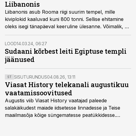
Liibanonis
Liibanonis asub Rooma riigi suurim tempel, mille
kiviplokid kaaluvad kuni 800 tonni. Sellise ehitamine
oleks isegi tänapäeval keeruline ülesanne. Võimalik, et
roomlased said abi piiblis mainitud kuningalt.
LOOD
14.03.24, 06:27
Sudaani kõrbest leiti Egiptuse templi
jäänused
SISUTURUNDUS
04.08.26, 13:11
ST
Viasat History telekanali augustikuu
vaatamissoovitused
Augustis viib Viasat History vaatajad paleede
salakäikudest maiade iidsetesse linnadesse ja Teise
maailmasõja kõige süngematesse peatükkidesse.
Kuninglike dünastiate intriigid, värsked arheoloogilised
avastused ning seni nägemata kaadrid Kolmanda riigi