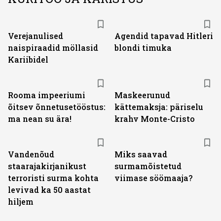
Verejanulised
Agendid tapavad Hitleri
naispiraadid möllasid
blondi timuka
Kariibidel
Rooma impeeriumi
Maskeerunud
õitsev õnnetusetööstus:
kättemaksja: päriselu
ma nean su ära!
krahv Monte-Cristo
Vandenõud
Miks saavad
staarajakirjanikust
surmamõistetud
terroristi surma kohta
viimase söömaaja?
levivad ka 50 aastat
hiljem