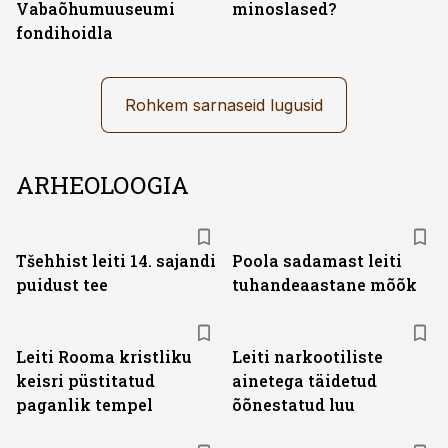
Vabaõhumuuseumi
minoslased?
fondihoidla
Rohkem sarnaseid lugusid
ARHEOLOOGIA
Tšehhist leiti 14. sajandi
Poola sadamast leiti
puidust tee
tuhandeaastane mõõk
Leiti Rooma kristliku
Leiti narkootiliste
keisri püstitatud
ainetega täidetud
paganlik tempel
õõnestatud luu