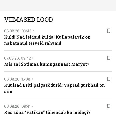
argielust avavad ajaloo tuntud sündmused täiesti uuest
vaatenurgast. Viasat History on saadaval kõikide Eesti
teleoperaatorite kaudu. Tutvu telekavaga:
VIIMASED LOOD
viasathistory.eu/ee
08.08.26, 09:43
Kuld! Nad leidsid kulda! Kullapalavik on
nakatanud terveid rahvaid
07.08.26, 09:42
Mis sai Šotimaa kuningannast Maryst?
06.08.26, 15:08
Kuulsad Briti palgasõdurid: Vaprad gurkhad on
siin
06.08.26, 09:41
Kas sõna “vatikan” tähendab ka midagi?