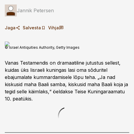
Jannik Petersen
Jaga
Salvesta
Vihja
© Israel Antiquities Authority, Getty Images
Vanas Testamendis on dramaatiline jutustus sellest,
kuidas üks Iisraeli kuningas lasi oma sõduritel
ebajumalate kummardamisele lõpu teha. „Ja nad
kiskusid maha Baali samba, kiskusid maha Baali koja ja
tegid selle käimlaks,“ öeldakse Teise Kuningaraamatu
10. peatükis.