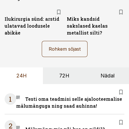
Ilukirurgia sünd: arstid
Miks kandsid
ulatavad loodusele
sakslased kaelas
abikäe
metallist silti?
Rohkem sõjast
24H
72H
Nädal
1
Testi oma teadmisi selle ajalooteemalise
mälumänguga ning saad auhinna!
2