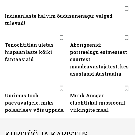
Indiaanlaste halvim õudusunenägu: valged
tulevad!
Tenochtitlán ületas
Aborigeenid:
hispaanlaste kõiki
portreelugu esimestest
fantaasiaid
suurtest
maadeavastajatest, kes
asustasid Austraalia
Uurimus toob
Munk Ansgar
päevavalgele, miks
eluohtlikul missioonil
polaarlaev võis uppuda
viikingite maal
KURITÖÖ JA KARISTUS