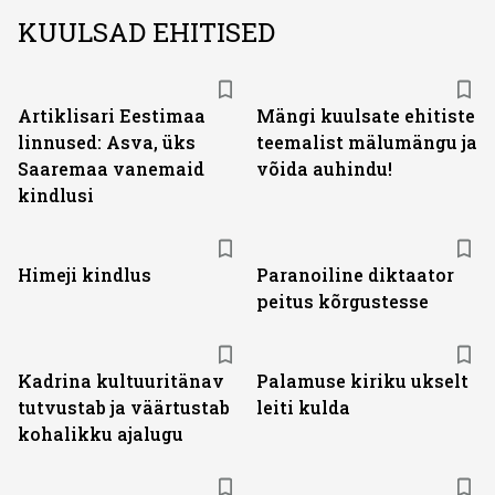
KUULSAD EHITISED
Artiklisari Eestimaa
Mängi kuulsate ehitiste
linnused: Asva, üks
teemalist mälumängu ja
Saaremaa vanemaid
võida auhindu!
kindlusi
Himeji kindlus
Paranoiline diktaator
peitus kõrgustesse
Kadrina kultuuritänav
Palamuse kiriku ukselt
tutvustab ja väärtustab
leiti kulda
kohalikku ajalugu