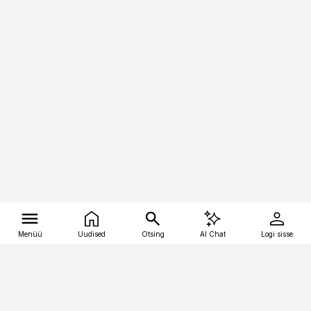
Menüü
Uudised
Otsing
AI Chat
Logi sisse
Vana-Lõuna 39/1, 19094 Tallinn