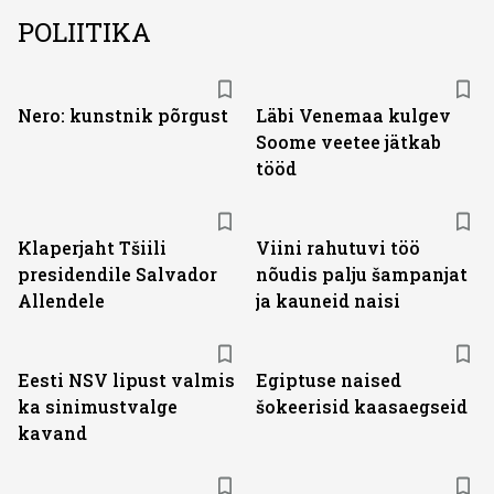
POLIITIKA
Nero: kunstnik põrgust
Läbi Venemaa kulgev
Soome veetee jätkab
tööd
Klaperjaht Tšiili
Viini rahutuvi töö
presidendile Salvador
nõudis palju šampanjat
Allendele
ja kauneid naisi
Eesti NSV lipust valmis
Egiptuse naised
ka sinimustvalge
šokeerisid kaasaegseid
kavand