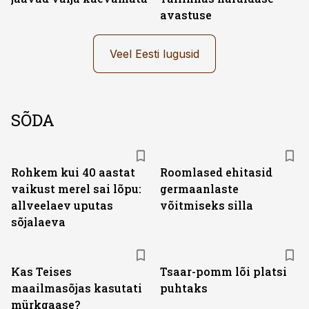
avastuse
Veel Eesti lugusid
SÕDA
Rohkem kui 40 aastat
Roomlased ehitasid
vaikust merel sai lõpu:
germaanlaste
allveelaev uputas
võitmiseks silla
sõjalaeva
Kas Teises
Tsaar-pomm lõi platsi
maailmasõjas kasutati
puhtaks
mürkgaase?