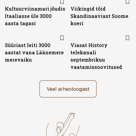
Kultuurviinamari jõudis
Viikingid tõid
Itaaliasse üle 3000
Skandinaaviast Soome
aasta tagasi
koeri
ST
Süüriast leiti 3000
Viasat History
aastat vana Läänemere
telekanali
merevaiku
septembrikuu
vaatamissoovitused
Veel arheoloogiast