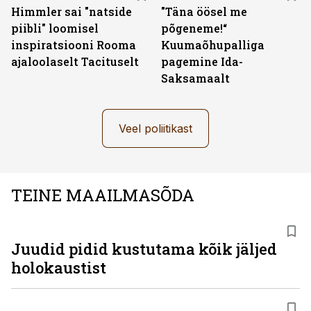
Himmler sai "natside
"Täna öösel me
piibli" loomisel
põgeneme!“
inspiratsiooni Rooma
Kuumaõhupalliga
ajaloolaselt Tacituselt
pagemine Ida-
Saksamaalt
Veel poliitikast
TEINE MAAILMASÕDA
Juudid pidid kustutama kõik jäljed
holokaustist