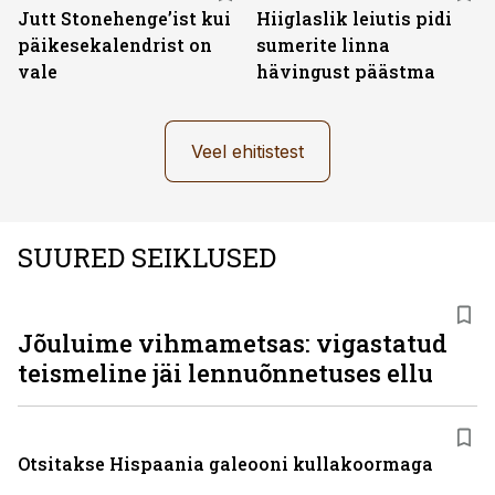
Jutt Stonehenge’ist kui
Hiiglaslik leiutis pidi
päikesekalendrist on
sumerite linna
vale
hävingust päästma
Veel ehitistest
SUURED SEIKLUSED
Jõuluime vihmametsas: vigastatud
teismeline jäi lennuõnnetuses ellu
Otsitakse Hispaania galeooni kullakoormaga