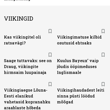
VIIKINGID
Kas viikingitel oli
Viikingimatuse kilbid
ratsavägi?
osutusid ehtsaks
Saage tuttavaks: see on
Kuulus Bayeux’ vaip
Draug, viikingite
jõudis ööpimeduses
hirmsaim luupainaja
Inglismaale
Viikingiaegse Lõuna-
Viikingihaudadest leiti
Eesti elanikud
sinna püsti löödud
vahetasid kopranahku
mõõgad
araablaste hõbeda