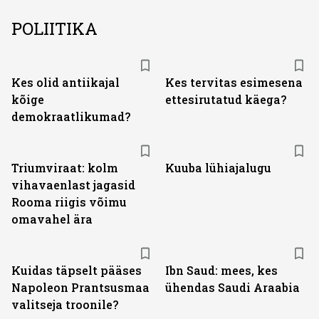
POLIITIKA
Kes olid antiikajal
Kes tervitas esimesena
kõige
ettesirutatud käega?
demokraatlikumad?
Triumviraat: kolm
Kuuba lühiajalugu
vihavaenlast jagasid
Rooma riigis võimu
omavahel ära
Kuidas täpselt pääses
Ibn Saud: mees, kes
Napoleon Prantsusmaa
ühendas Saudi Araabia
valitseja troonile?