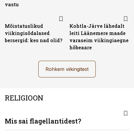
vastu
Mõistatuslikud
Kohtla-Järve lähedalt
viikingisõdalased
leiti Läänemere maade
bersergid: kes nad olid?
varaseim viikingiaegne
hõbeaare
Rohkem viikingitest
RELIGIOON
Mis sai flagellantidest?