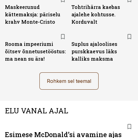
Maskeerunud
Tohtrihärra kaebas
kättemaksja: päriselu
ajalehe kohtusse.
krahv Monte-Cristo
Korduvalt
Rooma impeeriumi
Suplus ajaloolises
õitsev õnnetusetööstus:
purskkaevus läks
ma nean su ära!
kalliks maksma
Rohkem sel teemal
ELU VANAL AJAL
Esimese McDonaldʼsi avamine ajas