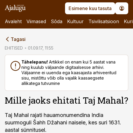
Esimene kuu tasuta
Avaleht
Viimased
Sõda
Kultuur
Tsivilisatsioon
Kuri
cebook
Tagasi
Twitter)
EHITISED
01.09.17, 11:55
kedIn
Tähelepanu!
Artikkel on enam kui 5 aastat vana
ning kuulub väljaande digitaalsesse arhiivi.
ail
Väljaanne ei uuenda ega kaasajasta arhiveeritud
sisu, mistõttu võib olla vajalik kaasaegsete
k
allikatega tutvumine
Mille jaoks ehitati Taj Mahal?
Taj Mahal rajati hauamonumendina India
suurmoguli Šahh Džahani naisele, kes suri 1631.
aastal sünnitusel.