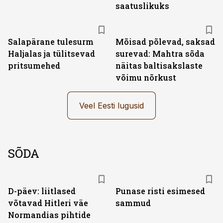
saatuslikuks
Salapärane tulesurm
Mõisad põlevad, saksad
Haljalas ja tülitsevad
surevad: Mahtra sõda
pritsumehed
näitas baltisakslaste
võimu nõrkust
Veel Eesti lugusid
SÕDA
D-päev: liitlased
Punase risti esimesed
võtavad Hitleri väe
sammud
Normandias pihtide