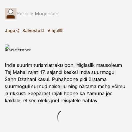
Pernille Mogensen
Jaga
Salvesta
Vihja
© Shutterstock
India suurim turismiatraktsioon, hiiglaslik mausoleum
Taj Mahal rajati 17. sajandi keskel India suurmogul
Šahh Džahani käsul. Pühahoone pidi ülistama
suurmoguli surnud naise ilu ning näitama mehe võimu
ja rikkust. Seepärast rajati hoone ka Yamuna jõe
kaldale, et see oleks jõel reisijatele nähtav.