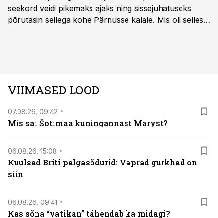
seekord veidi pikemaks ajaks ning sissejuhatuseks
põrutasin sellega kohe Pärnusse kalale. Mis oli selles
autos head ja millised olid vead saab teada, kui lugeda
läbi järgnev lugu.
VIIMASED LOOD
07.08.26, 09:42
Mis sai Šotimaa kuningannast Maryst?
06.08.26, 15:08
Kuulsad Briti palgasõdurid: Vaprad gurkhad on
siin
06.08.26, 09:41
Kas sõna “vatikan” tähendab ka midagi?