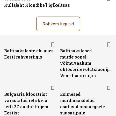
Kullajaht Klondike’i igikeltsas
Rohkem lugusid
Baltisakslaste elu uues
Baltisakslased
Eesti rahvusriigis
murdejoonel:
võimuvaakum
oktoobrirevolutsioonijärg
Vene tsaaririigis
Bulgaaria kloostrist
Esimesed
varastatud reliikvia
murdmaasõidud
leiti 27 aastat hiljem
osutusid omaaegsele
Eestist
suusatipule