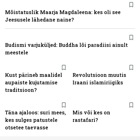
Mõistatuslik Maarja Magdaleena: kes oli see
Jeesusele lähedane naine?
Budismi varjuküljed: Buddha lõi paradiisi ainult
meestele
Kust pärineb maalidel
Revolutsioon muutis
aupaiste kujutamise
Iraani islamiriigiks
traditsioon?
Täna ajaloos: suri mees,
Mis või kes on
kes sulges patustele
rastafari?
otsetee taevasse