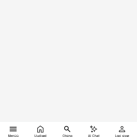
Menüü
Uudised
Otsing
AI Chat
Logi sisse