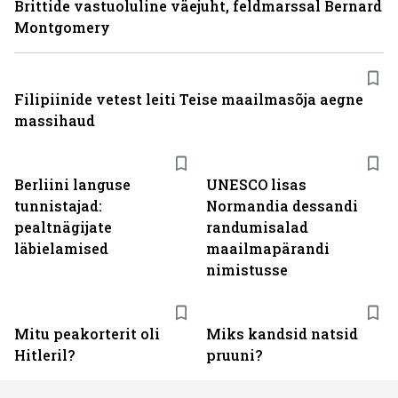
Brittide vastuoluline väejuht, feldmarssal Bernard
Montgomery
Filipiinide vetest leiti Teise maailmasõja aegne
massihaud
Berliini languse
UNESCO lisas
tunnistajad:
Normandia dessandi
pealtnägijate
randumisalad
läbielamised
maailmapärandi
nimistusse
Mitu peakorterit oli
Miks kandsid natsid
Hitleril?
pruuni?