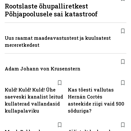
Rootslaste õhupalliretkest
Põhjapoolusele sai katastroof
Uus raamat maadeavastustest ja kuulsatest
mereretkedest
Adam Johann von Krusenstern
Kuld! Kuld! Kuld! Ühe
Kas tõesti vallutas
saeveski kanalist leitud
Hernán Cortés
kullaterad vallandasid
asteekide riigi vaid 500
kullapalaviku
sõduriga?