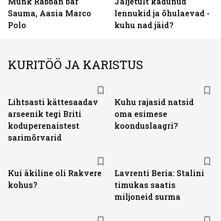
Munk Rabban bar
Jäljetult kadunud
Sauma, Aasia Marco
lennukid ja õhulaevad -
Polo
kuhu nad jäid?
KURITÖÖ JA KARISTUS
Lihtsasti kättesaadav
Kuhu rajasid natsid
arseenik tegi Briti
oma esimese
koduperenaistest
koonduslaagri?
sarimõrvarid
Kui äkiline oli Rakvere
Lavrenti Beria: Stalini
kohus?
timukas saatis
miljoneid surma