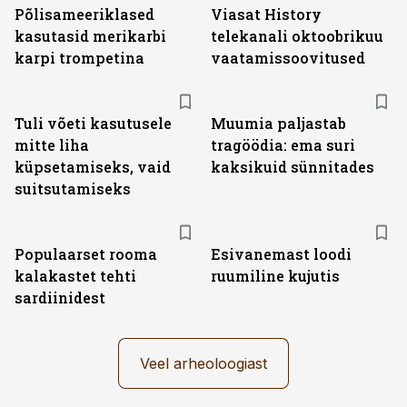
Põlisameeriklased
Viasat History
kasutasid merikarbi
telekanali oktoobrikuu
karpi trompetina
vaatamissoovitused
Tuli võeti kasutusele
Muumia paljastab
mitte liha
tragöödia: ema suri
küpsetamiseks, vaid
kaksikuid sünnitades
suitsutamiseks
Populaarset rooma
Esivanemast loodi
kalakastet tehti
ruumiline kujutis
sardiinidest
Veel arheoloogiast