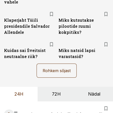
vahele
Klaperjaht Tšiili
Miks kutsutakse
presidendile Salvador
pilootide ruumi
Allendele
kokpitiks?
Kuidas sai Šveitsist
Miks natsid lapsi
neutraalne riik?
varastasid?
Rohkem sõjast
24H
72H
Nädal