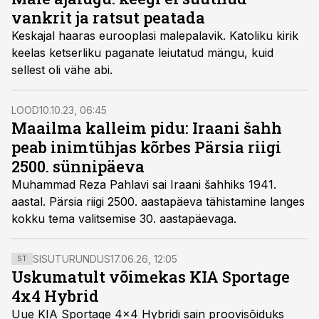
vankrit ja ratsut peatada
Keskajal haaras eurooplasi malepalavik. Katoliku kirik
keelas ketserliku paganate leiutatud mängu, kuid
sellest oli vähe abi.
LOOD
10.10.23, 06:45
Maailma kalleim pidu: Iraani šahh
peab inimtühjas kõrbes Pärsia riigi
2500. sünnipäeva
Muhammad Reza Pahlavi sai Iraani šahhiks 1941.
aastal. Pärsia riigi 2500. aastapäeva tähistamine langes
kokku tema valitsemise 30. aastapäevaga.
SISUTURUNDUS
17.06.26, 12:05
ST
Uskumatult võimekas KIA Sportage
4x4 Hybrid
Uue KIA Sportage 4x4 Hybridi sain proovisõiduks