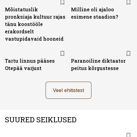
Mõistatuslik
Milline oli ajaloo
pronksiaja kultuur rajas
esimene staadion?
tänu koostööle
erakordselt
vastupidavaid hooneid
Tartu linnus pääses
Paranoiline diktaator
Otepää varjust
peitus kõrgustesse
Veel ehitistest
SUURED SEIKLUSED