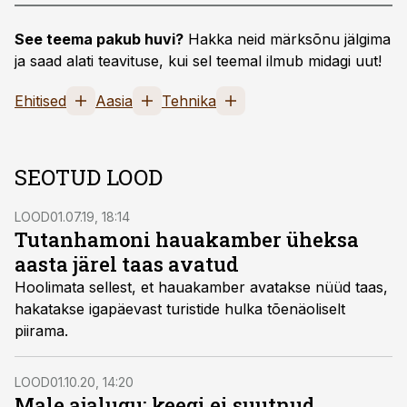
See teema pakub huvi?
Hakka neid märksõnu jälgima
ja saad alati teavituse, kui sel teemal ilmub midagi uut!
Ehitised
Aasia
Tehnika
SEOTUD LOOD
LOOD
01.07.19, 18:14
Tutanhamoni hauakamber üheksa
aasta järel taas avatud
Hoolimata sellest, et hauakamber avatakse nüüd taas,
hakatakse igapäevast turistide hulka tõenäoliselt
piirama.
LOOD
01.10.20, 14:20
Male ajalugu: keegi ei suutnud