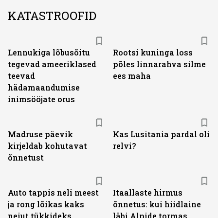
KATASTROOFID
Lennukiga lõbusõitu
Rootsi kuninga loss
tegevad ameeriklased
põles linnarahva silme
teevad
ees maha
hädamaandumise
inimsööjate orus
Madruse päevik
Kas Lusitania pardal oli
kirjeldab kohutavat
relvi?
õnnetust
Auto tappis neli meest
Itaallaste hirmus
ja rong lõikas kaks
õnnetus: kui hiidlaine
neiut tükkideks
läbi Alpide tormas