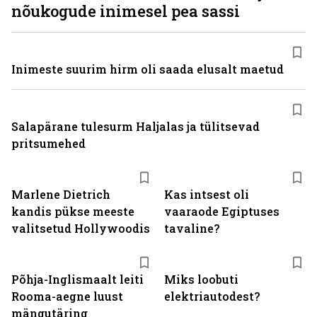
nõukogude inimesel pea sassi
Inimeste suurim hirm oli saada elusalt maetud
Salapärane tulesurm Haljalas ja tülitsevad
pritsumehed
Marlene Dietrich
Kas intsest oli
kandis pükse meeste
vaaraode Egiptuses
valitsetud Hollywoodis
tavaline?
Põhja-Inglismaalt leiti
Miks loobuti
Rooma-aegne luust
elektriautodest?
mängutäring