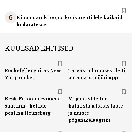
6
Kinoomanik loopis konkurentidele kaikaid
kodaratesse
KUULSAD EHITISED
Rockefeller ehitas New
Tarvastu linnusest leiti
Yorgi ümber
ootamatu müürijupp
Kesk-Euroopa esimene
Viljandist leitud
suurlinn - keltide
kalmistu juhatas laste
pealinn Heuneburg
ja naiste
põgenikelaagrini