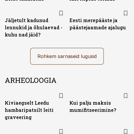
Jäljetult kadunud
Eesti merepääste ja
lennukid ja õhulaevad -
päästejaamade ajalugu
kuhu nad jäid?
Rohkem sarnaseid lugusid
ARHEOLOOGIA
Kiviaegselt Leedu
Kui palju maksis
hambaripatsilt leiti
mumifitseerimine?
graveering
ST