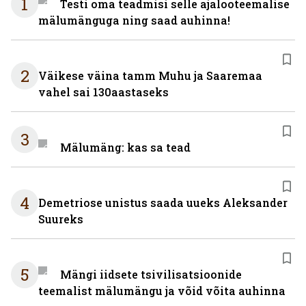
1
Testi oma teadmisi selle ajalooteemalise
mälumänguga ning saad auhinna!
2
Väikese väina tamm Muhu ja Saaremaa
vahel sai 130aastaseks
3
Mälumäng: kas sa tead
4
Demetriose unistus saada uueks Aleksander
Suureks
5
Mängi iidsete tsivilisatsioonide
teemalist mälumängu ja võid võita auhinna