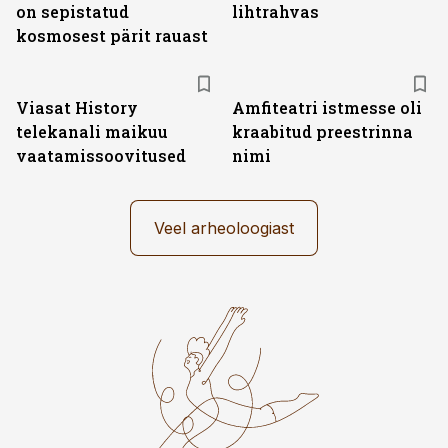
on sepistatud
lihtrahvas
kosmosest pärit rauast
ST
Viasat History
Amfiteatri istmesse oli
telekanali maikuu
kraabitud preestrinna
vaatamissoovitused
nimi
Veel arheoloogiast