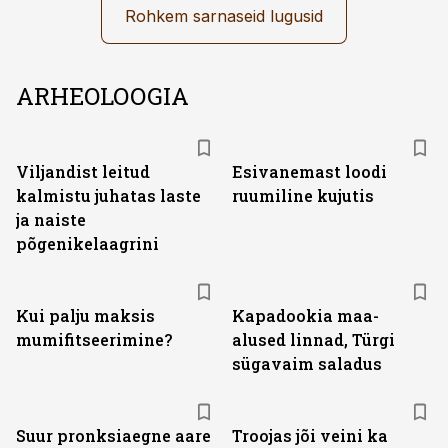
Rohkem sarnaseid lugusid
ARHEOLOOGIA
Viljandist leitud
Esivanemast loodi
kalmistu juhatas laste
ruumiline kujutis
ja naiste
põgenikelaagrini
Kui palju maksis
Kapadookia maa-
mumifitseerimine?
alused linnad, Türgi
sügavaim saladus
Suur pronksiaegne aare
Troojas jõi veini ka