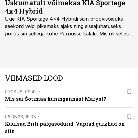
Uskumatult võimekas KIA Sportage
4x4 Hybrid
Uue KIA Sportage 4x4 Hybridi sain proovisõiduks
seekord veidi pikemaks ajaks ning sissejuhatuseks
põrutasin sellega kohe Pärnusse kalale. Mis oli selles
autos head ja millised olid vead saab teada, kui lugeda
läbi järgnev lugu.
VIIMASED LOOD
07.08.26, 09:42
Mis sai Šotimaa kuningannast Maryst?
06.08.26, 15:08
Kuulsad Briti palgasõdurid: Vaprad gurkhad on
siin