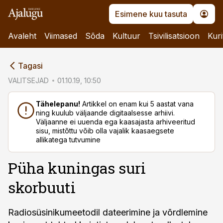
Esimene kuu tasuta
Avaleht
Viimased
Sõda
Kultuur
Tsivilisatsioon
Kuri
cebook
Tagasi
Twitter)
VALITSEJAD
01.10.19, 10:50
kedIn
Tähelepanu!
Artikkel on enam kui 5 aastat vana
ning kuulub väljaande digitaalsesse arhiivi.
ail
Väljaanne ei uuenda ega kaasajasta arhiveeritud
sisu, mistõttu võib olla vajalik kaasaegsete
k
allikatega tutvumine
Püha kuningas suri
skorbuuti
Radiosüsinikumeetodil dateerimine ja võrdlemine