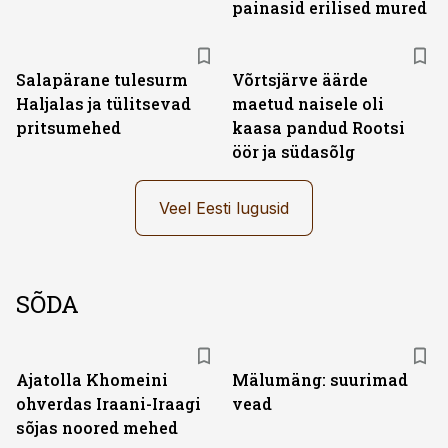
painasid erilised mured
Salapärane tulesurm
Võrtsjärve äärde
Haljalas ja tülitsevad
maetud naisele oli
pritsumehed
kaasa pandud Rootsi
öör ja südasõlg
Veel Eesti lugusid
SÕDA
Ajatolla Khomeini
Mälumäng: suurimad
ohverdas Iraani-Iraagi
vead
sõjas noored mehed