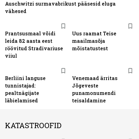
Auschwitzi surmavabrikust pääsesid eluga
vähesed
Prantsusmaal võidi
Uus raamat Teise
leida 82 aasta eest
maailmasõja
röövitud Stradivariuse
mõistatustest
viiul
Berliini languse
Venemaad ärritas
tunnistajad:
Jõgeveste
pealtnägijate
punamonumendi
läbielamised
teisaldamine
KATASTROOFID