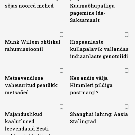
sõjas noored mehed
Kuumaõhupalliga
pagemine Ida-
Saksamaalt
Munk Willem ohtlikul
Hispaanlaste
rahumissioonil
kullapalavik vallandas
indiaanlaste genotsiidi
Metsavendluse
Kes andis välja
väheuuritud peatükk:
Himmleri pildiga
metsaõed
postmargi?
Majanduslikud
Shanghai lahing: Aasia
kaalutlused
Stalingrad
leevendasid Eesti