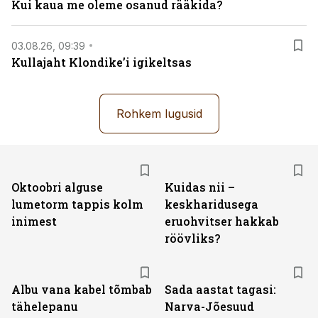
Kui kaua me oleme osanud rääkida?
03.08.26, 09:39
Kullajaht Klondike’i igikeltsas
Rohkem lugusid
Oktoobri alguse
Kuidas nii –
lumetorm tappis kolm
keskharidusega
inimest
eruohvitser hakkab
röövliks?
Albu vana kabel tõmbab
Sada aastat tagasi:
tähelepanu
Narva-Jõesuud