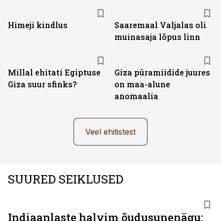
Himeji kindlus
Saaremaal Valjalas oli
muinasaja lõpus linn
Millal ehitati Egiptuse
Giza püramiidide juures
Giza suur sfinks?
on maa-alune
anomaalia
Veel ehitistest
SUURED SEIKLUSED
Indiaanlaste halvim õudusunenägu: