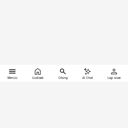
Menüü
Uudised
Otsing
AI Chat
Logi sisse
Vana-Lõuna 39/1, 19094 Tallinn
(+372) 667 0111
tellimiskeskus@aripaev.ee