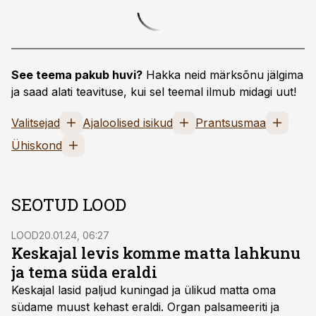
See teema pakub huvi?
Hakka neid märksõnu jälgima
ja saad alati teavituse, kui sel teemal ilmub midagi uut!
Valitsejad
Ajaloolised isikud
Prantsusmaa
Ühiskond
SEOTUD LOOD
LOOD
20.01.24, 06:27
Keskajal levis komme matta lahkunu
ja tema süda eraldi
Keskajal lasid paljud kuningad ja ülikud matta oma
südame muust kehast eraldi. Organ palsameeriti ja