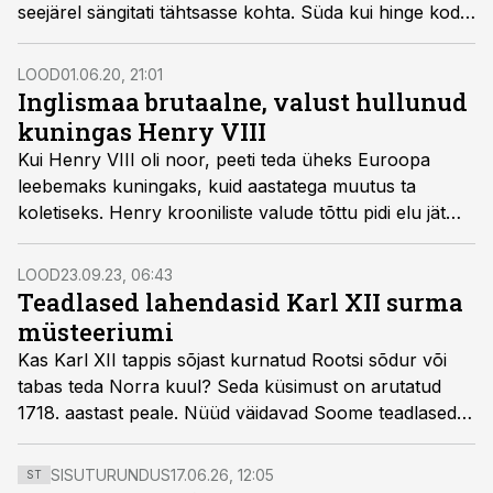
seejärel sängitati tähtsasse kohta. Süda kui hinge koda
kaasati halastamatusse võitlusse maa, võimu ja au
pärast.
LOOD
01.06.20, 21:01
Inglismaa brutaalne, valust hullunud
kuningas Henry VIII
Kui Henry VIII oli noor, peeti teda üheks Euroopa
leebemaks kuningaks, kuid aastatega muutus ta
koletiseks. Henry krooniliste valude tõttu pidi elu jätma
kuni 70 000 britti.
LOOD
23.09.23, 06:43
Teadlased lahendasid Karl XII surma
müsteeriumi
Kas Karl XII tappis sõjast kurnatud Rootsi sõdur või
tabas teda Norra kuul? Seda küsimust on arutatud
1718. aastast peale. Nüüd väidavad Soome teadlased,
et on saladuse lahendanud.
SISUTURUNDUS
17.06.26, 12:05
ST