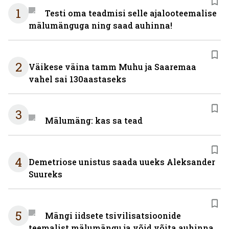
1
Testi oma teadmisi selle ajalooteemalise
mälumänguga ning saad auhinna!
2
Väikese väina tamm Muhu ja Saaremaa
vahel sai 130aastaseks
3
Mälumäng: kas sa tead
4
Demetriose unistus saada uueks Aleksander
Suureks
5
Mängi iidsete tsivilisatsioonide
teemalist mälumängu ja võid võita auhinna