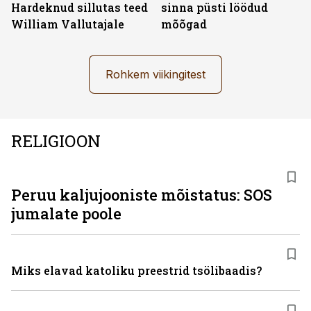
Hardeknud sillutas teed
sinna püsti löödud
William Vallutajale
mõõgad
Rohkem viikingitest
RELIGIOON
Peruu kaljujooniste mõistatus: SOS
jumalate poole
Miks elavad katoliku preestrid tsölibaadis?