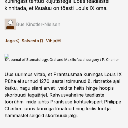
kuningast tehtud kujutistega lubas teadlastel
kinnitada, et lõualuu on tõesti Louis IX oma.
Bue Kindtler-Nielsen
Jaga
Salvesta
Vihja
© Journal of Stomatology, Oral and Maxillofacial surgery / P. Charlier
Uus uurimus viitab, et Prantsusmaa kuningas Louis IX
Püha ei surnud 1270. aastal toimunud 8. ristiretke ajal
katku, nagu siiani arvati, vaid ta heitis hinge hoopis
skorbuudi tagajärjel. Rahvusvaheline teadlaste
töörühm, mida juhtis Prantsuse kohtuekspert Philippe
Charlier, uuris kuninga lõualuud ning leidis luul ja
hammastel selgeid skorbuudi jälgi.