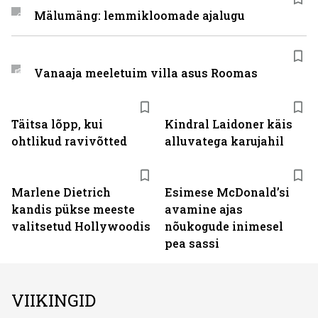
Mälumäng: lemmikloomade ajalugu
Vanaaja meeletuim villa asus Roomas
Täitsa lõpp, kui
Kindral Laidoner käis
ohtlikud ravivõtted
alluvatega karujahil
Marlene Dietrich
Esimese McDonaldʼsi
kandis pükse meeste
avamine ajas
valitsetud Hollywoodis
nõukogude inimesel
pea sassi
VIIKINGID