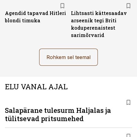
Agendid tapavad Hitleri
Lihtsasti kättesaadav
blondi timuka
arseenik tegi Briti
koduperenaistest
sarimõrvarid
Rohkem sel teemal
ELU VANAL AJAL
Salapärane tulesurm Haljalas ja
tülitsevad pritsumehed