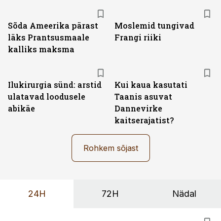
Sõda Ameerika pärast
Moslemid tungivad
läks Prantsusmaale
Frangi riiki
kalliks maksma
Ilukirurgia sünd: arstid
Kui kaua kasutati
ulatavad loodusele
Taanis asuvat
abikäe
Dannevirke
kaitserajatist?
Rohkem sõjast
24H
72H
Nädal