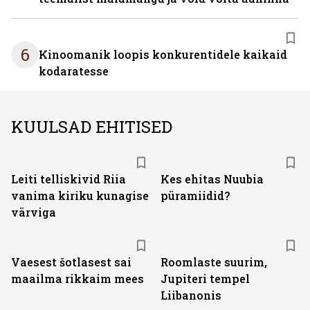
6
Kinoomanik loopis konkurentidele kaikaid
kodaratesse
KUULSAD EHITISED
Leiti telliskivid Riia
Kes ehitas Nuubia
vanima kiriku kunagise
püramiidid?
värviga
Vaesest šotlasest sai
Roomlaste suurim,
maailma rikkaim mees
Jupiteri tempel
Liibanonis