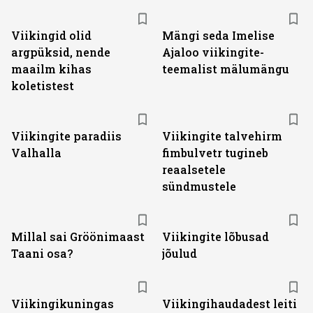
Viikingid olid
Mängi seda Imelise
argpüksid, nende
Ajaloo viikingite-
maailm kihas
teemalist mälumängu
koletistest
Viikingite paradiis
Viikingite talvehirm
Valhalla
fimbulvetr tugineb
reaalsetele
sündmustele
Millal sai Gröönimaast
Viikingite lõbusad
Taani osa?
jõulud
Viikingikuningas
Viikingihaudadest leiti