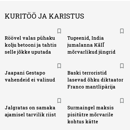
KURITÖÖ JA KARISTUS
Röövel valas pühaku
Tugeenid, India
kolju betooni ja tahtis
jumalanna KālĪ
selle jõkke uputada
mõrvarlikud jüngrid
Jaapani Gestapo
Baski terroristid
vahendeid ei valinud
lasevad õhku diktaator
Franco mantlipärija
Jalgratas on samaka
Surmaingel maksis
ajamisel tarvilik riist
pisitütre mõrvarile
kohtus kätte