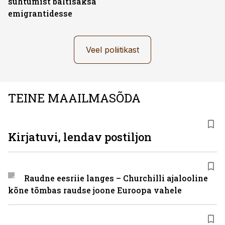
suhtumist baltisaksa
emigrantidesse
Veel poliitikast
TEINE MAAILMASÕDA
Kirjatuvi, lendav postiljon
Raudne eesriie langes – Churchilli ajalooline
kõne tõmbas raudse joone Euroopa vahele