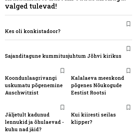
valged tulevad!
Kes oli konkistadoor?
Sajanditagune kummitusjuhtum Jõhvi kirikus
Koonduslaagrivangi
Kalalaeva meeskond
uskumatu põgenemine
põgenes Nõukogude
Auschwitzist
Eestist Rootsi
Jäljetult kadunud
Kui kiiresti seilas
lennukid ja õhulaevad -
klipper?
kuhu nad jäid?