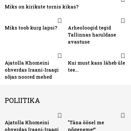
Miks on kirikute tornis kikas?
Miks toob kurg lapsi?
Arheoloogid tegid
Tallinnas haruldase
avastuse
Ajatolla Khomeini
Kui must kass läheb üle
ohverdas Iraani-Iraagi
tee...
sõjas noored mehed
POLIITIKA
Ajatolla Khomeini
"Täna öösel me
ohverdas Iraani-Iraagi
põgeneme!“