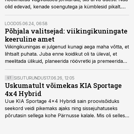
olid edevad, kenade soengutega ja kümblesid pikalt.
Viikingid olid nii ilusad, et anglosaksi naised unustasid
neid nähes oma abikaasad ja lapsed.
LOOD
05.06.24, 06:58
Põhjala valitsejad: viikingikuningate
keeruline amet
Viikingikuningas ei julgenud kunagi aega maha võtta, et
lihtsalt puhata. Juba enne koidikut oli ta üleval, et
meelitada ülikuid, planeerida röövretki ja premeerida
oma liitlasi, kes teda võimul hoidsid. Magama sai
kuningas alles kaua pärast päikese­loojangut. Kui
SISUTURUNDUS
17.06.26, 12:05
ST
valitseja ei suutnud rahvale jõukust tagada, oli rivaal
Uskumatult võimekas KIA Sportage
valmis talle kohe noa selga lööma.
4x4 Hybrid
Uue KIA Sportage 4x4 Hybridi sain proovisõiduks
seekord veidi pikemaks ajaks ning sissejuhatuseks
põrutasin sellega kohe Pärnusse kalale. Mis oli selles
autos head ja millised olid vead saab teada, kui lugeda
läbi järgnev lugu.