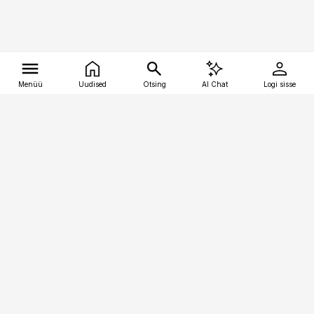
Menüü
Uudised
Otsing
AI Chat
Logi sisse
Vana-Lõuna 39/1, 19094 Tallinn
(+372) 667 0111
tellimiskeskus@aripaev.ee
Telli Imeline Ajalugu
Uudiskiri
Reklaam
Firmast
Sisu kasutamisõigused
Ajakirjaniku
eetikakoodeks