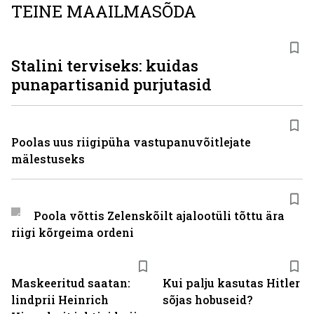
TEINE MAAILMASÕDA
Stalini terviseks: kuidas
punapartisanid purjutasid
Poolas uus riigipüha vastupanuvõitlejate
mälestuseks
Poola võttis Zelenskõilt ajalootüli tõttu ära
riigi kõrgeima ordeni
Maskeeritud saatan:
Kui palju kasutas Hitler
lindprii Heinrich
sõjas hobuseid?