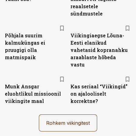
reaalsetele
sündmustele
Põhjala suurim
Viikingiaegse Lõuna-
kalmuküngas ei
Eesti elanikud
pruugigi olla
vahetasid kopranahku
matmispaik
araablaste hõbeda
vastu
Munk Ansgar
Kas seriaal “Viikingid”
eluohtlikul missioonil
on ajalooliselt
viikingite maal
korrektne?
Rohkem viikingitest