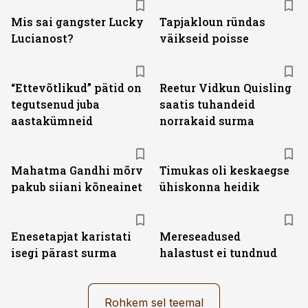
Mis sai gangster Lucky
Tapjakloun ründas
Lucianost?
väikseid poisse
“Ettevõtlikud” pätid on
Reetur Vidkun Quisling
tegutsenud juba
saatis tuhandeid
aastakümneid
norrakaid surma
Mahatma Gandhi mõrv
Timukas oli keskaegse
pakub siiani kõneainet
ühiskonna heidik
Enesetapjat karistati
Mereseadused
isegi pärast surma
halastust ei tundnud
Rohkem sel teemal