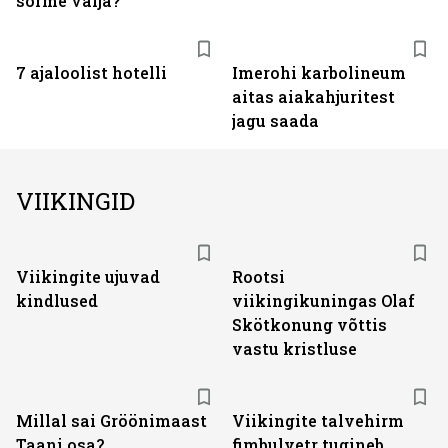
sõrme välja?
7 ajaloolist hotelli
Imerohi karbolineum
aitas aiakahjuritest
jagu saada
VIIKINGID
Viikingite ujuvad
Rootsi
kindlused
viikingikuningas Olaf
Skötkonung võttis
vastu kristluse
Millal sai Gröönimaast
Viikingite talvehirm
Taani osa?
fimbulvetr tugineb