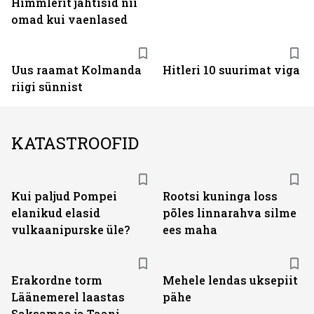
Himmlerit jahtisid nii
omad kui vaenlased
Uus raamat Kolmanda
Hitleri 10 suurimat viga
riigi sünnist
KATASTROOFID
Kui paljud Pompei
Rootsi kuninga loss
elanikud elasid
põles linnarahva silme
vulkaanipurske üle?
ees maha
Erakordne torm
Mehele lendas uksepiit
Läänemerel laastas
pähe
Saksamaa ja Taani