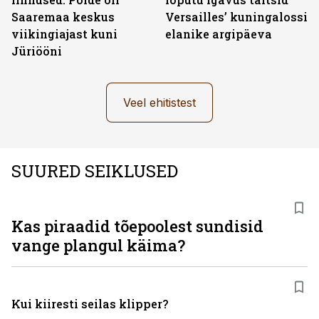
Saaremaa keskus
Versailles’ kuningalossi
viikingiajast kuni
elanike argipäeva
Jüriööni
Veel ehitistest
SUURED SEIKLUSED
Kas piraadid tõepoolest sundisid
vange plangul käima?
Kui kiiresti seilas klipper?