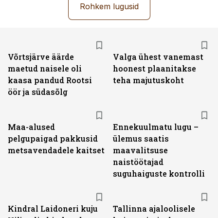
Rohkem lugusid
Võrtsjärve äärde
Valga ühest vanemast
maetud naisele oli
hoonest plaanitakse
kaasa pandud Rootsi
teha majutuskoht
öör ja südasõlg
Maa-alused
Ennekuulmatu lugu –
pelgupaigad pakkusid
ülemus saatis
metsavendadele kaitset
maavalitsuse
naistöötajad
suguhaiguste kontrolli
Kindral Laidoneri kuju
Tallinna ajaloolisele