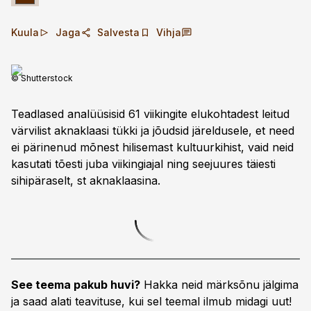
Kuula
Jaga
Salvesta
Vihja
© Shutterstock
Teadlased analüüsisid 61 viikingite elukohtadest leitud
värvilist aknaklaasi tükki ja jõudsid järeldusele, et need
ei pärinenud mõnest hilisemast kultuurkihist, vaid neid
kasutati tõesti juba viikingiajal ning seejuures täiesti
sihipäraselt, st aknaklaasina.
See teema pakub huvi?
Hakka neid märksõnu jälgima
ja saad alati teavituse, kui sel teemal ilmub midagi uut!