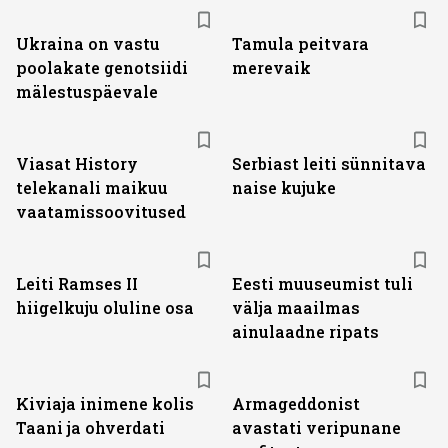
Ukraina on vastu
Tamula peitvara
poolakate genotsiidi
merevaik
mälestuspäevale
ST
Viasat History
Serbiast leiti sünnitava
telekanali maikuu
naise kujuke
vaatamissoovitused
Leiti Ramses II
Eesti muuseumist tuli
hiigelkuju oluline osa
välja maailmas
ainulaadne ripats
Kiviaja inimene kolis
Armageddonist
Taani ja ohverdati
avastati veripunane