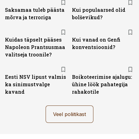
Saksamaa tuleb päästa
Kui populaarsed olid
mõrva ja terroriga
bolševikud?
Kuidas täpselt pääses
Kui vanad on Genfi
Napoleon Prantsusmaa
konventsioonid?
valitseja troonile?
Eesti NSV lipust valmis
Boikoteerimise ajalugu:
ka sinimustvalge
ühine löök pahategija
kavand
rahakotile
Veel poliitikast