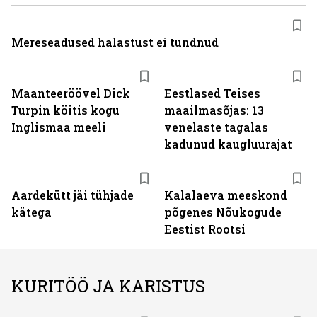
Mereseadused halastust ei tundnud
Maanteeröövel Dick
Eestlased Teises
Turpin köitis kogu
maailmasõjas: 13
Inglismaa meeli
venelaste tagalas
kadunud kaugluurajat
Aardekütt jäi tühjade
Kalalaeva meeskond
kätega
põgenes Nõukogude
Eestist Rootsi
KURITÖÖ JA KARISTUS