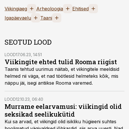
Viikingiaeg
Arheoloogia
Ehitised
Igapäevaelu
Taani
SEOTUD LOOD
LOOD
17.06.23, 14:51
Viikingite ehted tulid Rooma riigist
Taanis tehtud uurimus näitab, et viikingitele meeldisid
helmed nii väga, et nad töötlesid helmeteks kõik, mis
näppu jäi, isegi antiikse Rooma varemed.
LOOD
12.10.23, 06:40
Murrame eelarvamusi: viikingid olid
seksikad seelikukütid
Kui sa arvad, et viikingid olid isikliku hügieeni suhtes
hoolimatud vägivaldsed jõhkardid, siis arva uuesti. Nad