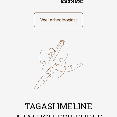
amfiteater
Veel arheoloogiast
TAGASI IMELINE