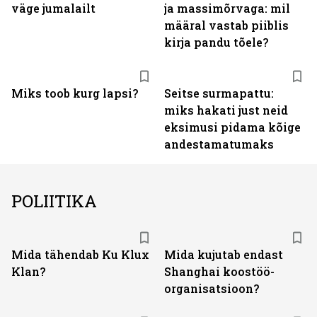
väge jumalailt
ja massimõrvaga: mil
määral vastab piiblis
kirja pandu tõele?
Miks toob kurg lapsi?
Seitse surmapattu:
miks hakati just neid
eksimusi pidama kõige
andestamatumaks
POLIITIKA
Mida tähendab Ku Klux
Mida kujutab endast
Klan?
Shanghai koostöö­
organisatsioon?