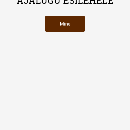
AJALUGU ESILEHELE
Mine