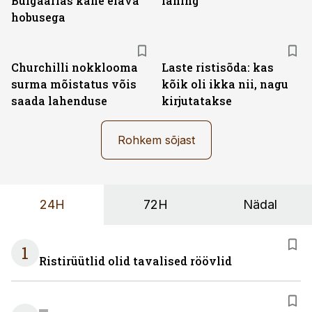
Bulgaarias kahe elava
lahing
hobusega
Churchilli nokklooma
Laste ristisõda: kas
surma mõistatus võis
kõik oli ikka nii, nagu
saada lahenduse
kirjutatakse
Rohkem sõjast
24H
72H
Nädal
1
Ristirüütlid olid tavalised röövlid