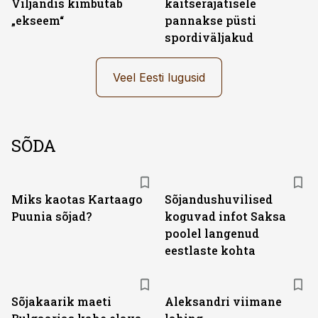
Viljandis kimbutab
kaitserajatisele
„ekseem“
pannakse püsti
spordiväljakud
Veel Eesti lugusid
SÕDA
Miks kaotas Kartaago
Sõjandushuvilised
Puunia sõjad?
koguvad infot Saksa
poolel langenud
eestlaste kohta
Sõjakaarik maeti
Aleksandri viimane