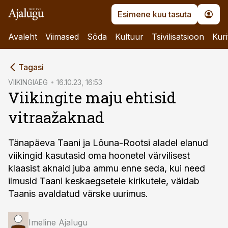
Esimene kuu tasuta
Avaleht
Viimased
Sõda
Kultuur
Tsivilisatsioon
Kuri
cebook
Tagasi
Twitter)
VIIKINGIAEG
16.10.23, 16:53
Viikingite maju ehtisid
kedIn
vitraažaknad
ail
k
Tänapäeva Taani ja Lõuna-Rootsi aladel elanud
viikingid kasutasid oma hoonetel värvilisest
klaasist aknaid juba ammu enne seda, kui need
ilmusid Taani keskaegsetele kirikutele, väidab
Taanis avaldatud värske uurimus.
Imeline Ajalugu