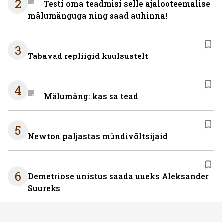
2
Testi oma teadmisi selle ajalooteemalise
mälumänguga ning saad auhinna!
3
Tabavad repliigid kuulsustelt
4
Mälumäng: kas sa tead
5
Newton paljastas mündivõltsijaid
6
Demetriose unistus saada uueks Aleksander
Suureks