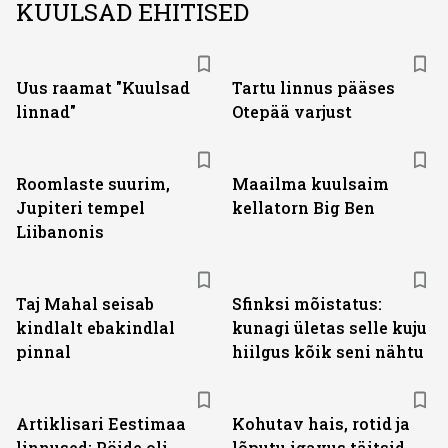
KUULSAD EHITISED
Uus raamat "Kuulsad
Tartu linnus pääses
linnad"
Otepää varjust
Roomlaste suurim,
Maailma kuulsaim
Jupiteri tempel
kellatorn Big Ben
Liibanonis
Taj Mahal seisab
Sfinksi mõistatus:
kindlalt ebakindlal
kunagi ületas selle kuju
pinnal
hiilgus kõik seni nähtu
Artiklisari Eestimaa
Kohutav hais, rotid ja
linnused: Pöide oli
lõputu igavus täitsid