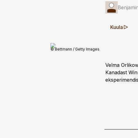
Benjamin
Kuula
© Bettmann / Getty Images
Velma Orlikow
Kanadast Winn
eksperimendis