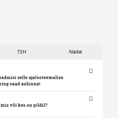
72H
Nädal
eadmisi selle ajalooteemalise
ing saad auhinna!
is või kes on pildil?