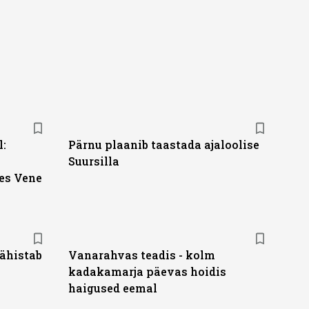
l:
Pärnu plaanib taastada ajaloolise
Suursilla
ses Vene
ähistab
Vanarahvas teadis - kolm
kadakamarja päevas hoidis
haigused eemal