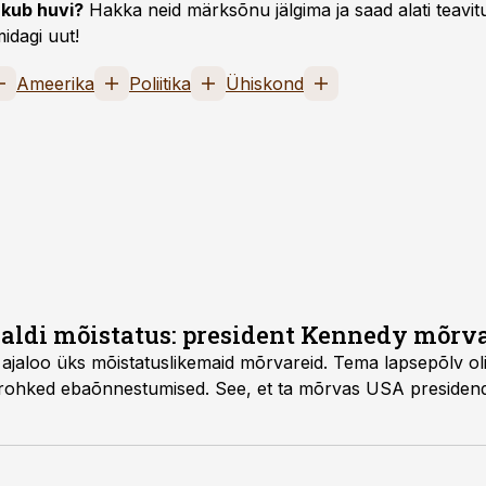
kub huvi?
Hakka neid märksõnu jälgima ja saad alati teavitu
idagi uut!
Ameerika
Poliitika
Ühiskond
ldi mõistatus: president Kennedy mõrva
jaloo üks mõistatuslikemaid mõrvareid. Tema lapsepõlv oli
d rohked ebaõnnestumised. See, et ta mõrvas USA presiden