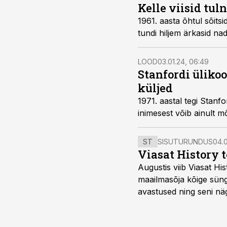
Kelle viisid tu
1961. aasta õhtul sõits
tundi hiljem ärkasid na
LOOD
03.01.24, 06:49
Stanfordi üliko
küljed
1971. aastal tegi Stanf
inimesest võib ainult m
ST
SISUTURUNDUS
04.0
Viasat History 
Augustis viib Viasat Hi
maailmasõja kõige sünge
avastused ning seni nä
uuest vaatenurgast. Via
viasathistory.eu/ee