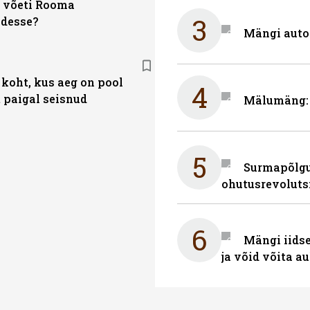
e võeti Rooma
3
idesse?
Mängi auto
 koht, kus aeg on pool
4
t paigal seisnud
Mälumäng: 
5
Surmapõlgur
ohutusrevoluts
6
Mängi iidse
ja võid võita a