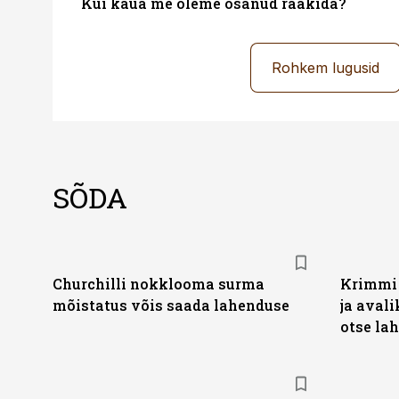
Kui kaua me oleme osanud rääkida?
Rohkem lugusid
SÕDA
Churchilli nokklooma surma
Krimmi 
mõistatus võis saada lahenduse
ja aval
otse lah