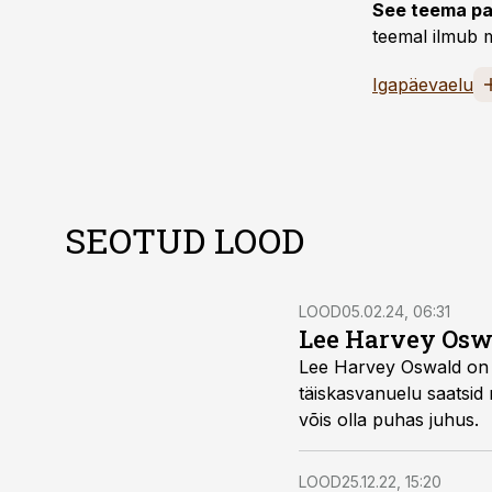
See teema pa
teemal ilmub m
Igapäevaelu
SEOTUD LOOD
LOOD
05.02.24, 06:31
Lee Harvey Oswa
Lee Harvey Oswald on a
täiskasvanuelu saatsi
võis olla puhas juhus.
LOOD
25.12.22, 15:20