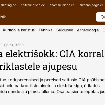
arketing.ee
ehitusuudised.ee
finantsuudised.ee
aritehnoloogia.ee
Kuritöö ja karistus
Tehnika
Seiklused
Arheoloogia
E
10.08.23, 07:59
a elektrišokk: CIA korra
iklastele ajupesu
d koduperenaised ja pereisad sattusid CIA psühhiaatr
d neid narkootiliste ainete ja elektrišokiga, üritades
da nende aju pimesi alluma. Osa patsiente lõpetas jus