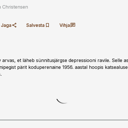
 Christensen
Jaga
Salvesta
Vihja
 arvas, et läheb sünnitusjärgse depressiooni ravile. Selle 
ipegist pärit koduperenaine 1956. aastal hoopis katsealuse
.