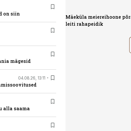
 on siin
Mäeküla meiereihoone põr
leiti rahapeidik
ania mägesid
04.08.26, 13:11
tamissoovitused
u alla saama