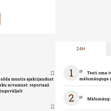
24H
1
Testi oma t
mälumänguga n
sõda muutis ajakirjandust
ikku arvamust: reportaaž
inguväljalt
2
Mälumäng: m