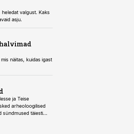
s heledat valgust. Kaks
vaid asju.
e halvimad
mis näitas, kuidas igast
d
desse ja Teise
sked arheoloogilised
d sündmused täiesti
u. Tutvu telekavaga: