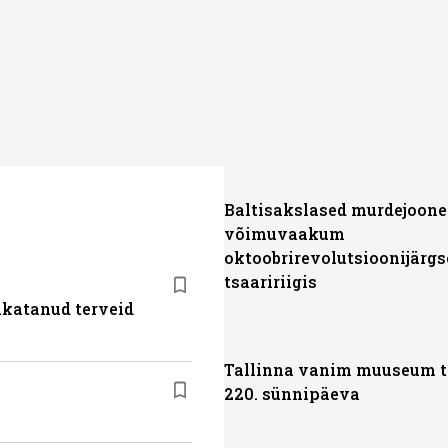
Baltisakslased murdejoone
võimuvaakum
oktoobrirevolutsioonijärg
tsaaririigis
akatanud terveid
Tallinna vanim muuseum t
220. sünnipäeva