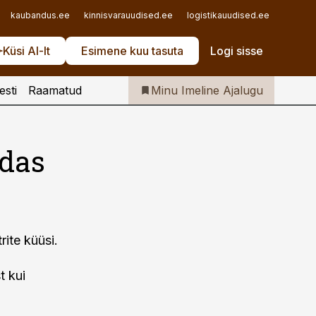
Iseteenindus
kaubandus.ee
kinnisvarauudised.ee
logistikauudised.ee
mu.ee
Telli Imeline Ajalugu
Küsi AI-lt
Esimene kuu tasuta
Logi sisse
esti
Raamatud
Minu Imeline Ajalugu
ldas
ite küüsi.
t kui