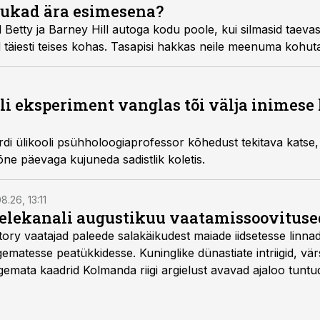
lnukad ära esimesena?
id Betty ja Barney Hill autoga kodu poole, kui silmasid taeva
d täiesti teises kohas. Tasapisi hakkas neile meenuma kohuta
oli eksperiment vanglas tõi välja inimes
ordi ülikooli psühholoogiaprofessor kõhedust tekitava katse, 
õne päevaga kujuneda sadistlik koletis.
8.26, 13:11
telekanali augustikuu vaatamissoovituse
story vaatajad paleede salakäikudest maiade iidsetesse linna
matesse peatükkidesse. Kuninglike dünastiate intriigid, vär
gemata kaadrid Kolmanda riigi argielust avavad ajaloo tuntu
sat History on saadaval kõikide Eesti teleoperaatorite kaud