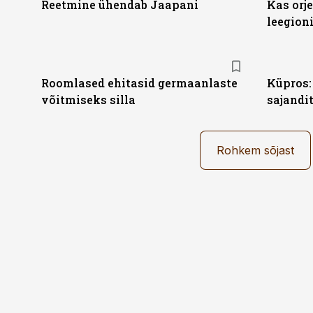
Reetmine ühendab Jaapani
Kas orj
leegion
Roomlased ehitasid germaanlaste
Küpros:
võitmiseks silla
sajandi
Rohkem sõjast