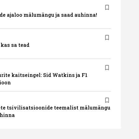
de ajaloo mälumängu ja saad auhinna!
kas sa tead
ite kaitseingel: Sid Watkins ja F1
ioon
te tsivilisatsioonide teemalist mälumängu
uhinna