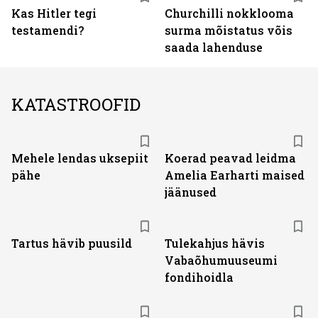
Kas Hitler tegi
Churchilli nokklooma
testamendi?
surma mõistatus võis
saada lahenduse
KATASTROOFID
Mehele lendas uksepiit
Koerad peavad leidma
pähe
Amelia Earharti maised
jäänused
Tartus hävib puusild
Tulekahjus hävis
Vabaõhumuuseumi
fondihoidla