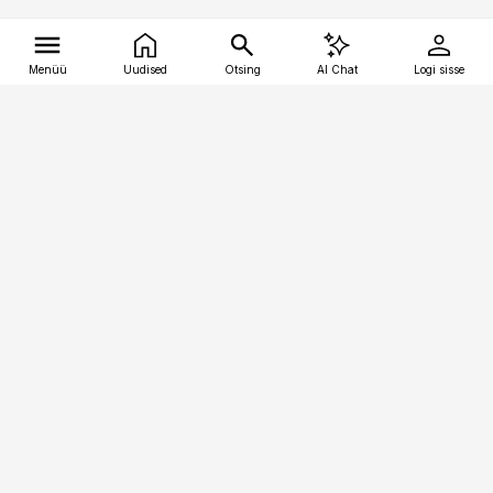
Menüü
Uudised
Otsing
AI Chat
Logi sisse
Vana-Lõuna 39/1, 19094 Tallinn
(+372) 667 0111
tellimiskeskus@aripaev.ee
Telli Imeline Ajalugu
Uudiskiri
Reklaam
Firmast
Sisu kasutamisõigused
Ajakirjaniku
eetikakoodeks
Üldtingimused
Privaatsustingimused
Küpsiste poliitika
KKK
Eesti Meediaettevõtete
Eelistuste haldamine