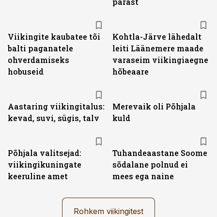
pärast
Viikingite kaubatee tõi
Kohtla-Järve lähedalt
balti paganatele
leiti Läänemere maade
ohverdamiseks
varaseim viikingiaegne
hobuseid
hõbeaare
Aastaring viikingitalus:
Merevaik oli Põhjala
kevad, suvi, sügis, talv
kuld
Põhjala valitsejad:
Tuhandeaastane Soome
viikingikuningate
sõdalane polnud ei
keeruline amet
mees ega naine
Rohkem viikingitest