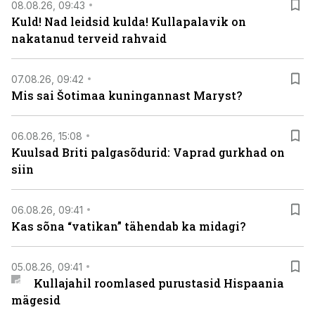
08.08.26, 09:43
Kuld! Nad leidsid kulda! Kullapalavik on
nakatanud terveid rahvaid
07.08.26, 09:42
Mis sai Šotimaa kuningannast Maryst?
06.08.26, 15:08
Kuulsad Briti palgasõdurid: Vaprad gurkhad on
siin
06.08.26, 09:41
Kas sõna “vatikan” tähendab ka midagi?
05.08.26, 09:41
Kullajahil roomlased purustasid Hispaania
mägesid