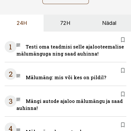
24H
72H
Nädal
1
Testi oma teadmisi selle ajalooteemalise
mälumänguga ning saad auhinna!
2
Mälumäng: mis või kes on pildil?
3
Mängi autode ajaloo mälumängu ja saad
auhinna!
4