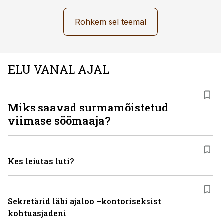
Rohkem sel teemal
ELU VANAL AJAL
Miks saavad surmamõistetud
viimase söömaaja?
Kes leiutas luti?
Sekretärid läbi ajaloo –kontoriseksist
kohtuasjadeni