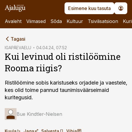
Esimene kuu tasuta
Avaleht
Viimased
Sõda
Kultuur
Tsivilisatsioon
Kuri
cebook
Tagasi
Twitter)
IGAPÄEVAELU
04.04.24, 07:52
Kui levinud oli ristilöömine
kedIn
Rooma riigis?
ail
k
Ristilöömine sobis karistuseks orjadele ja vaestele,
kes olid toime pannud taunimis­väärseimaid
kuritegusid.
Bue Kindtler-Nielsen
Kuula
Jaga
Salvesta
Vihja