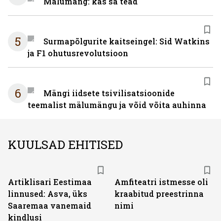
Mälumäng: kas sa tead
5
Surmapõlgurite kaitseingel: Sid Watkins
ja F1 ohutusrevolutsioon
6
Mängi iidsete tsivilisatsioonide
teemalist mälumängu ja võid võita auhinna
KUULSAD EHITISED
Artiklisari Eestimaa
Amfiteatri istmesse oli
linnused: Asva, üks
kraabitud preestrinna
Saaremaa vanemaid
nimi
kindlusi