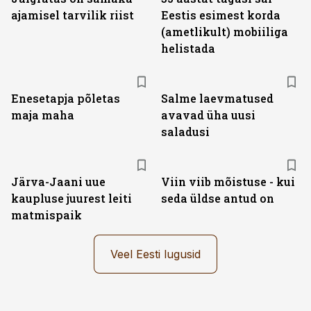
ajamisel tarvilik riist
Eestis esimest korda
(ametlikult) mobiiliga
helistada
Enesetapja põletas
Salme laevmatused
maja maha
avavad üha uusi
saladusi
Järva-Jaani uue
Viin viib mõistuse - kui
kaupluse juurest leiti
seda üldse antud on
matmispaik
Veel Eesti lugusid