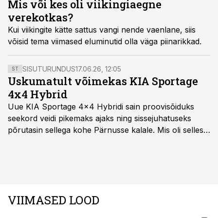
Mis või kes oli viikingiaegne
verekotkas?
Kui viikingite kätte sattus vangi nende vaenlane, siis
võisid tema viimased eluminutid olla väga piinarikkad.
SISUTURUNDUS
17.06.26, 12:05
ST
Uskumatult võimekas KIA Sportage
4x4 Hybrid
Uue KIA Sportage 4x4 Hybridi sain proovisõiduks
seekord veidi pikemaks ajaks ning sissejuhatuseks
põrutasin sellega kohe Pärnusse kalale. Mis oli selles
autos head ja millised olid vead saab teada, kui lugeda
läbi järgnev lugu.
VIIMASED LOOD