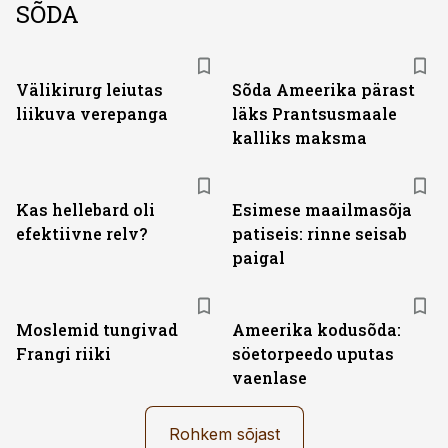
SÕDA
Välikirurg leiutas
Sõda Ameerika pärast
liikuva verepanga
läks Prantsusmaale
kalliks maksma
Kas hellebard oli
Esimese maailmasõja
efektiivne relv?
patiseis: rinne seisab
paigal
Moslemid tungivad
Ameerika kodusõda:
Frangi riiki
söetorpeedo uputas
vaenlase
Rohkem sõjast