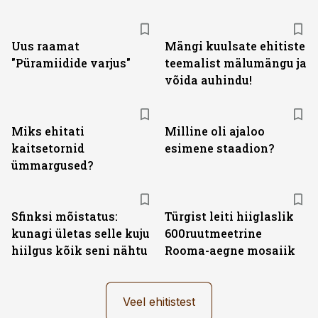
Uus raamat
Mängi kuulsate ehitiste
"Püramiidide varjus"
teemalist mälumängu ja
võida auhindu!
Miks ehitati
Milline oli ajaloo
kaitsetornid
esimene staadion?
ümmargused?
Sfinksi mõistatus:
Türgist leiti hiiglaslik
kunagi ületas selle kuju
600ruutmeetrine
hiilgus kõik seni nähtu
Rooma-aegne mosaiik
Veel ehitistest