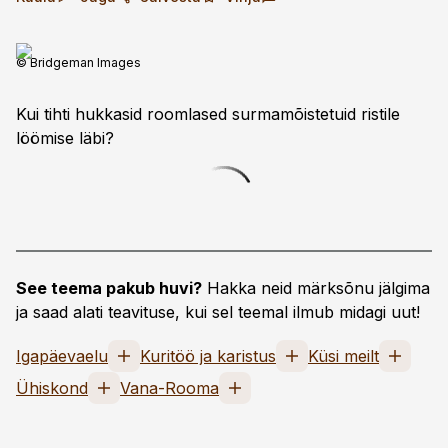
© Bridgeman Images
Kui tihti hukkasid roomlased surmamõistetuid ristile
löömise läbi?
See teema pakub huvi?
Hakka neid märksõnu jälgima
ja saad alati teavituse, kui sel teemal ilmub midagi uut!
Igapäevaelu
Kuritöö ja karistus
Küsi meilt
Ühiskond
Vana-Rooma