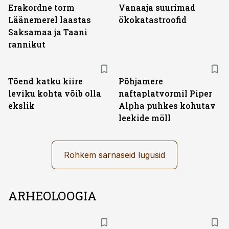
Erakordne torm
Vanaaja suurimad
Läänemerel laastas
ökokatastroofid
Saksamaa ja Taani
rannikut
Tõend katku kiire
Põhjamere
leviku kohta võib olla
naftaplatvormil Piper
ekslik
Alpha puhkes kohutav
leekide möll
Rohkem sarnaseid lugusid
ARHEOLOOGIA