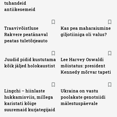
tuhandeid
antiikesemeid
Traavivõistluse
Kas pea maharaiumine
Rakvere peatänaval
giljotiiniga oli valus?
peatas tuletõrjeauto
Juudid pidid kustutama
Lee Harvey Oswaldi
kõik jäljed holokaustist
mõistatus: president
Kennedy mõrvar tapeti
Lingchi – hiinlaste
Ukraina on vastu
hukkamisviis, millega
poolakate genotsiidi
karistati kõige
mälestuspäevale
suuremaid kurjategijaid