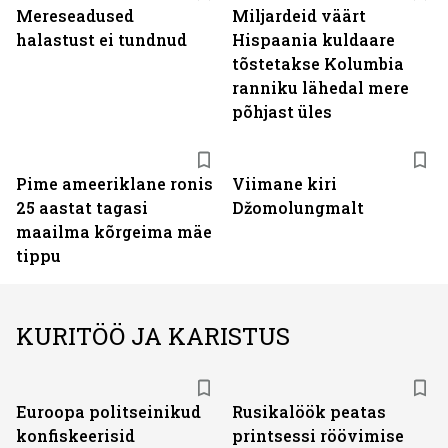
Mereseadused
Miljardeid väärt
halastust ei tundnud
Hispaania kuldaare
tõstetakse Kolumbia
ranniku lähedal mere
põhjast üles
Pime ameeriklane ronis
Viimane kiri
25 aastat tagasi
Džomolungmalt
maailma kõrgeima mäe
tippu
KURITÖÖ JA KARISTUS
Euroopa politseinikud
Rusikalöök peatas
konfiskeerisid
printsessi röövimise