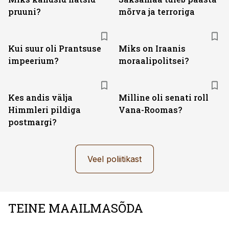
pruuni?
mõrva ja terroriga
Kui suur oli Prantsuse
Miks on Iraanis
impeerium?
moraalipolitsei?
Kes andis välja
Milline oli senati roll
Himmleri pildiga
Vana-Roomas?
postmargi?
Veel poliitikast
TEINE MAAILMASÕDA