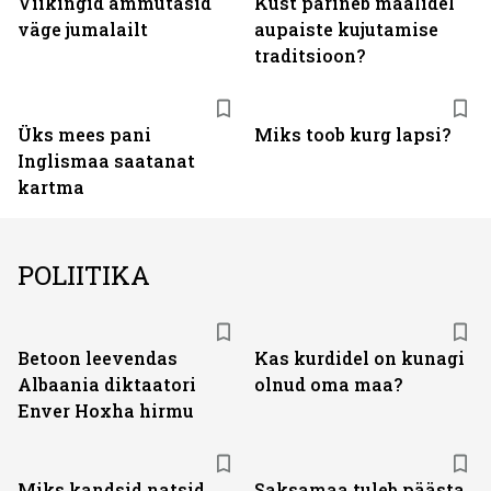
Viikingid ammutasid
Kust pärineb maalidel
väge jumalailt
aupaiste kujutamise
traditsioon?
Üks mees pani
Miks toob kurg lapsi?
Inglismaa saatanat
kartma
POLIITIKA
Betoon leevendas
Kas kurdidel on kunagi
Albaania diktaatori
olnud oma maa?
Enver Hoxha hirmu
Miks kandsid natsid
Saksamaa tuleb päästa