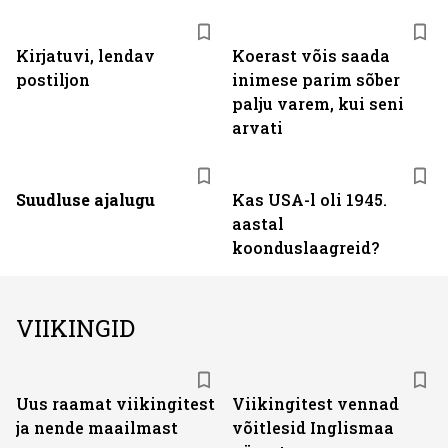
Kirjatuvi, lendav
Koerast võis saada
postiljon
inimese parim sõber
palju varem, kui seni
arvati
Suudluse ajalugu
Kas USA-l oli 1945.
aastal
koonduslaagreid?
VIIKINGID
Uus raamat viikingitest
Viikingitest vennad
ja nende maailmast
võitlesid Inglismaa