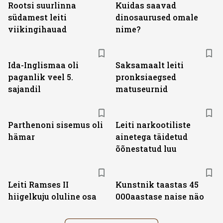
Rootsi suurlinna
Kuidas saavad
südamest leiti
dinosaurused omale
viikingihauad
nime?
Ida-Inglismaa oli
Saksamaalt leiti
paganlik veel 5.
pronksiaegsed
sajandil
matuseurnid
Parthenoni sisemus oli
Leiti narkootiliste
hämar
ainetega täidetud
õõnestatud luu
Leiti Ramses II
Kunstnik taastas 45
hiigelkuju oluline osa
000aastase naise näo