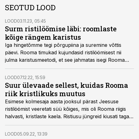
SEOTUD LOOD
LOOD
03.11.23, 05:45
Surm ristilöömise läbi: roomlaste
kõige rängem karistus
Iga hingetõmme tegi põrgupiina ja suremine võttis
päevi. Rooma timukad kujundasid ristilöömisest nii
julma karistusmeetodi, et see jahmatas isegi Rooma
enda eliiti. Jeesus ei olnud kaugeltki ainus ohver.
LOOD
07.12.22, 15:59
Suur ülevaade sellest, kuidas Rooma
riik kristlikuks muutus
Esimese kolmesaja aasta jooksul pärast Jeesuse
ristilöömist veeretati süü kõiges, mis oli Rooma riigis
halvasti, kristlaste kaela. Ristiusu jüngreid kiusati taga,
piinati ja tapeti. See kõik lõppes kui noaga lõigatult siis,
kui keiser Constantinus I nägi taevas ilmutust.
LOOD
05.09.22, 13:39