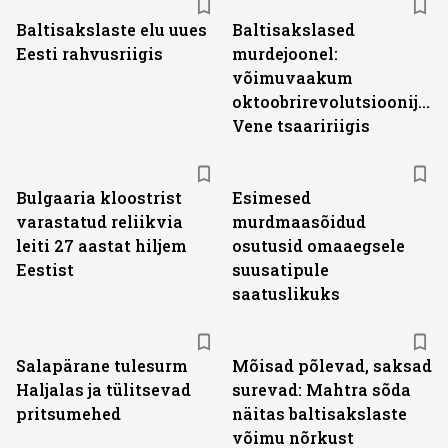
Baltisakslaste elu uues
Baltisakslased
Eesti rahvusriigis
murdejoonel:
võimuvaakum
oktoobrirevolutsioonijärg
Vene tsaaririigis
Bulgaaria kloostrist
Esimesed
varastatud reliikvia
murdmaasõidud
leiti 27 aastat hiljem
osutusid omaaegsele
Eestist
suusatipule
saatuslikuks
Salapärane tulesurm
Mõisad põlevad, saksad
Haljalas ja tülitsevad
surevad: Mahtra sõda
pritsumehed
näitas baltisakslaste
võimu nõrkust