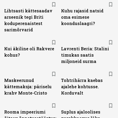
Lihtsasti kättesaadav
Kuhu rajasid natsid
arseenik tegi Briti
oma esimese
koduperenaistest
koonduslaagri?
sarimõrvarid
Kui äkiline oli Rakvere
Lavrenti Beria: Stalini
kohus?
timukas saatis
miljoneid surma
Maskeerunud
Tohtrihärra kaebas
kättemaksja: päriselu
ajalehe kohtusse.
krahv Monte-Cristo
Korduvalt
Rooma impeeriumi
Suplus ajaloolises