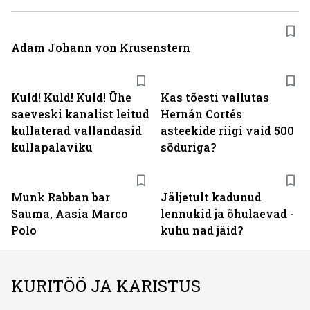
Adam Johann von Krusenstern
Kuld! Kuld! Kuld! Ühe
Kas tõesti vallutas
saeveski kanalist leitud
Hernán Cortés
kullaterad vallandasid
asteekide riigi vaid 500
kullapalaviku
sõduriga?
Munk Rabban bar
Jäljetult kadunud
Sauma, Aasia Marco
lennukid ja õhulaevad -
Polo
kuhu nad jäid?
KURITÖÖ JA KARISTUS