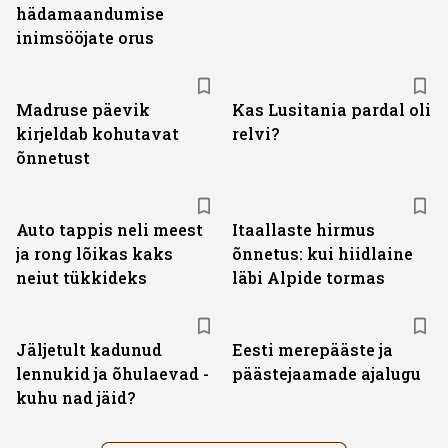
hädamaandumise
inimsööjate orus
Madruse päevik
Kas Lusitania pardal oli
kirjeldab kohutavat
relvi?
õnnetust
Auto tappis neli meest
Itaallaste hirmus
ja rong lõikas kaks
õnnetus: kui hiidlaine
neiut tükkideks
läbi Alpide tormas
Jäljetult kadunud
Eesti merepääste ja
lennukid ja õhulaevad -
päästejaamade ajalugu
kuhu nad jäid?