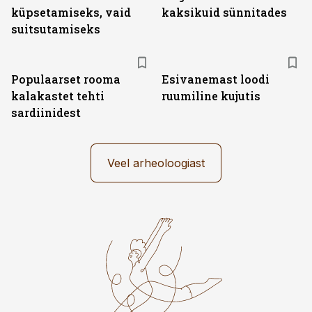
küpsetamiseks, vaid
kaksikuid sünnitades
suitsutamiseks
Populaarset rooma
Esivanemast loodi
kalakastet tehti
ruumiline kujutis
sardiinidest
Veel arheoloogiast