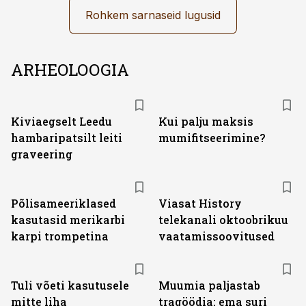
Rohkem sarnaseid lugusid
ARHEOLOOGIA
Kiviaegselt Leedu
Kui palju maksis
hambaripatsilt leiti
mumifitseerimine?
graveering
ST
Põlisameeriklased
Viasat History
kasutasid merikarbi
telekanali oktoobrikuu
karpi trompetina
vaatamissoovitused
Tuli võeti kasutusele
Muumia paljastab
mitte liha
tragöödia: ema suri