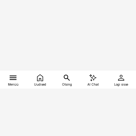
Menüü
Uudised
Otsing
AI Chat
Logi sisse
Vana-Lõuna 39/1, 19094 Tallinn
(+372) 667 0111
tellimiskeskus@aripaev.ee