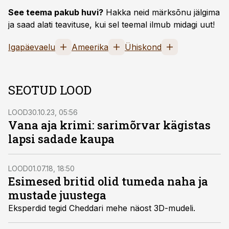
See teema pakub huvi?
Hakka neid märksõnu jälgima
ja saad alati teavituse, kui sel teemal ilmub midagi uut!
Igapäevaelu
Ameerika
Ühiskond
SEOTUD LOOD
LOOD
30.10.23, 05:56
Vana aja krimi: sarimõrvar kägistas
lapsi sadade kaupa
LOOD
01.07.18, 18:50
Esimesed britid olid tumeda naha ja
mustade juustega
Eksperdid tegid Cheddari mehe näost 3D-mudeli.