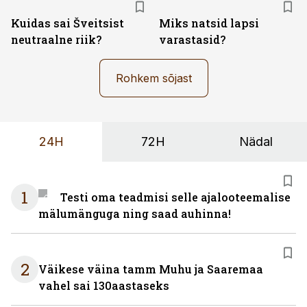
Kuidas sai Šveitsist
Miks natsid lapsi
neutraalne riik?
varastasid?
Rohkem sõjast
24H
72H
Nädal
1
Testi oma teadmisi selle ajalooteemalise
mälumänguga ning saad auhinna!
2
Väikese väina tamm Muhu ja Saaremaa
vahel sai 130aastaseks