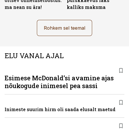
õitsev õnnetusetööstus:
purskkaevus läks
ma nean su ära!
kalliks maksma
Rohkem sel teemal
ELU VANAL AJAL
Esimese McDonaldʼsi avamine ajas
nõukogude inimesel pea sassi
Inimeste suurim hirm oli saada elusalt maetud