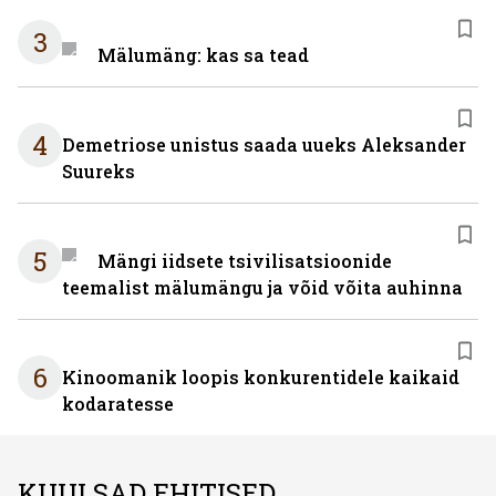
3
Mälumäng: kas sa tead
4
Demetriose unistus saada uueks Aleksander
Suureks
5
Mängi iidsete tsivilisatsioonide
teemalist mälumängu ja võid võita auhinna
6
Kinoomanik loopis konkurentidele kaikaid
kodaratesse
KUULSAD EHITISED