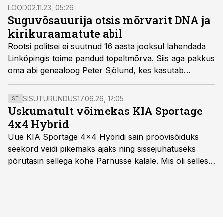
LOOD
02.11.23, 05:26
Suguvõsauurija otsis mõrvarit DNA ja
kirikuraamatute abil
Rootsi politsei ei suutnud 16 aasta jooksul lahendada
Linköpingis toime pandud topeltmõrva. Siis aga pakkus
oma abi genealoog Peter Sjölund, kes kasutab
suguvõsade uurimiseks arhiivimaterjalide kõrval ka
DNA-analüüse. Temal kulus juhtumi lahendamiseks
SISUTURUNDUS
17.06.26, 12:05
ST
viis nädalat.
Uskumatult võimekas KIA Sportage
4x4 Hybrid
Uue KIA Sportage 4x4 Hybridi sain proovisõiduks
seekord veidi pikemaks ajaks ning sissejuhatuseks
põrutasin sellega kohe Pärnusse kalale. Mis oli selles
autos head ja millised olid vead saab teada, kui lugeda
läbi järgnev lugu.