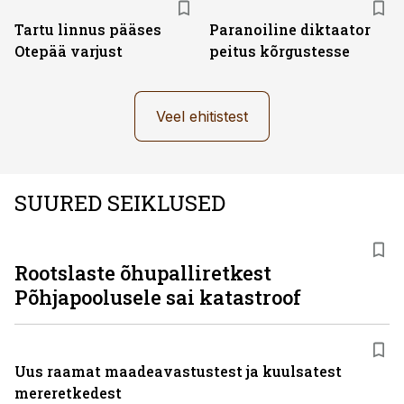
Tartu linnus pääses
Paranoiline diktaator
Otepää varjust
peitus kõrgustesse
Veel ehitistest
SUURED SEIKLUSED
Rootslaste õhupalliretkest
Põhjapoolusele sai katastroof
Uus raamat maadeavastustest ja kuulsatest
mereretkedest