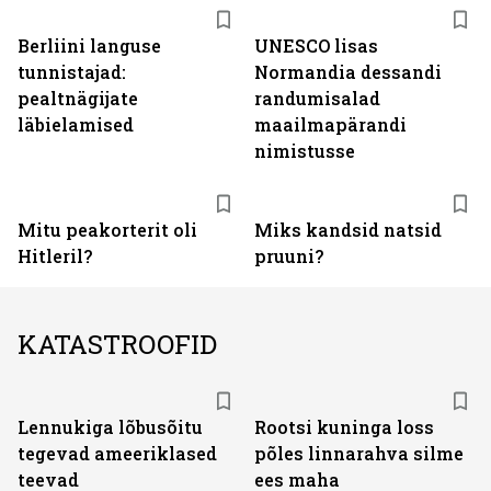
Berliini languse
UNESCO lisas
tunnistajad:
Normandia dessandi
pealtnägijate
randumisalad
läbielamised
maailmapärandi
nimistusse
Mitu peakorterit oli
Miks kandsid natsid
Hitleril?
pruuni?
KATASTROOFID
Lennukiga lõbusõitu
Rootsi kuninga loss
tegevad ameeriklased
põles linnarahva silme
teevad
ees maha