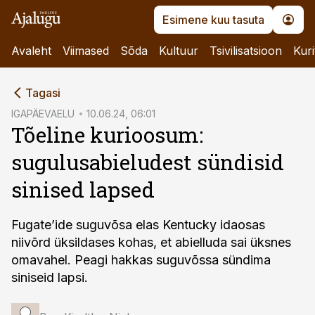
Esimene kuu tasuta
Avaleht
Viimased
Sõda
Kultuur
Tsivilisatsioon
Kuri
cebook
Tagasi
Twitter)
IGAPÄEVAELU
10.06.24, 06:01
Tõeline kurioosum:
kedIn
sugulusabieludest sündisid
ail
sinised lapsed
k
Fugate’ide suguvõsa elas Kentucky idaosas
niivõrd üksildases kohas, et abielluda sai üksnes
omavahel. Peagi hakkas suguvõssa sündima
siniseid lapsi.