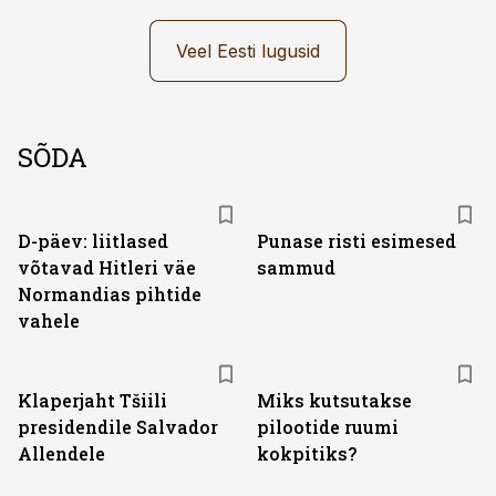
Veel Eesti lugusid
SÕDA
D-päev: liitlased
Punase risti esimesed
võtavad Hitleri väe
sammud
Normandias pihtide
vahele
Klaperjaht Tšiili
Miks kutsutakse
presidendile Salvador
pilootide ruumi
Allendele
kokpitiks?