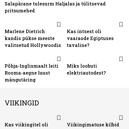
Salapärane tulesurm Haljalas ja tülitsevad
pritsumehed
Marlene Dietrich
Kas intsest oli
kandis pükse meeste
vaaraode Egiptuses
valitsetud Hollywoodis
tavaline?
Põhja-Inglismaalt leiti
Miks loobuti
Rooma-aegne luust
elektriautodest?
mängutäring
VIIKINGID
Kas viikingitel oli
Viikingimatuse kilbid