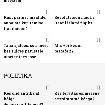
meestele
Kust pärineb maalidel
Revolutsioon muutis
aupaiste kujutamise
Iraani islamiriigiks
traditsioon?
Täna ajaloos: suri mees,
Mis või kes on
kes sulges patustele
rastafari?
otsetee taevasse
POLIITIKA
Kes olid antiikajal
Kes tervitas esimesena
kõige
ettesirutatud käega?
demokraatlikumad?