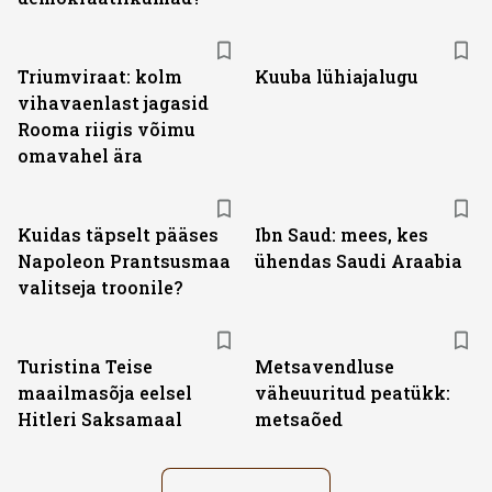
Triumviraat: kolm
Kuuba lühiajalugu
vihavaenlast jagasid
Rooma riigis võimu
omavahel ära
Kuidas täpselt pääses
Ibn Saud: mees, kes
Napoleon Prantsusmaa
ühendas Saudi Araabia
valitseja troonile?
Turistina Teise
Metsavendluse
maailmasõja eelsel
väheuuritud peatükk:
Hitleri Saksamaal
metsaõed