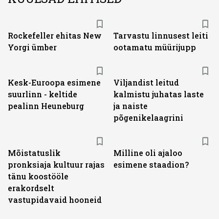
Rockefeller ehitas New
Tarvastu linnusest leiti
Yorgi ümber
ootamatu müürijupp
Kesk-Euroopa esimene
Viljandist leitud
suurlinn - keltide
kalmistu juhatas laste
pealinn Heuneburg
ja naiste
põgenikelaagrini
Mõistatuslik
Milline oli ajaloo
pronksiaja kultuur rajas
esimene staadion?
tänu koostööle
erakordselt
vastupidavaid hooneid