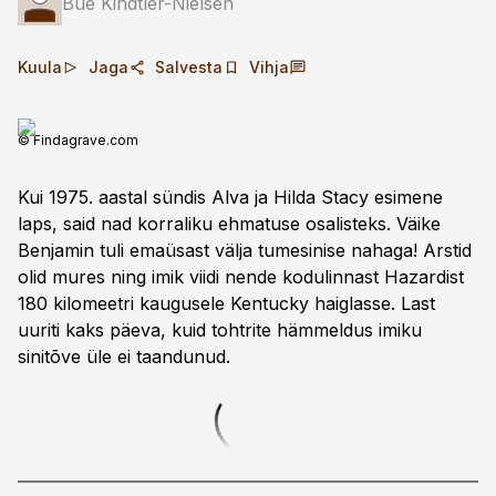
Bue Kindtler-Nielsen
Kuula
Jaga
Salvesta
Vihja
© Findagrave.com
Kui 1975. aastal sündis Alva ja Hilda Stacy esimene
laps, said nad korraliku ehmatuse osalisteks. Väike
Benjamin tuli emaüsast välja tumesinise nahaga! Arstid
olid mures ning imik viidi nende kodu­linnast Hazardist
180 kilomeetri kaugusele Kentucky haiglasse. Last
uuriti kaks päeva, kuid tohtrite hämmeldus imiku
sinitõve üle ei taandunud.