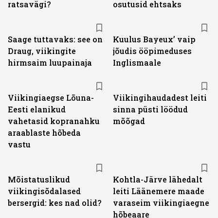
ratsavägi?
osutusid ehtsaks
Saage tuttavaks: see on
Kuulus Bayeux’ vaip
Draug, viikingite
jõudis ööpimeduses
hirmsaim luupainaja
Inglismaale
Viikingiaegse Lõuna-
Viikingihaudadest leiti
Eesti elanikud
sinna püsti löödud
vahetasid kopranahku
mõõgad
araablaste hõbeda
vastu
Mõistatuslikud
Kohtla-Järve lähedalt
viikingisõdalased
leiti Läänemere maade
bersergid: kes nad olid?
varaseim viikingiaegne
hõbeaare