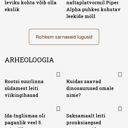
leviku kohta võib olla
naftaplatvormil Piper
ekslik
Alpha puhkes kohutav
leekide möll
Rohkem sarnaseid lugusid
ARHEOLOOGIA
Rootsi suurlinna
Kuidas saavad
südamest leiti
dinosaurused omale
viikingihauad
nime?
Ida-Inglismaa oli
Saksamaalt leiti
paganlik veel 5.
pronksiaegsed