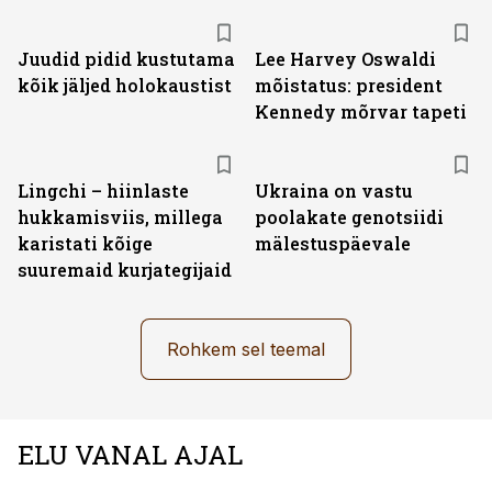
Juudid pidid kustutama
Lee Harvey Oswaldi
kõik jäljed holokaustist
mõistatus: president
Kennedy mõrvar tapeti
Lingchi – hiinlaste
Ukraina on vastu
hukkamisviis, millega
poolakate genotsiidi
karistati kõige
mälestuspäevale
suuremaid kurjategijaid
Rohkem sel teemal
ELU VANAL AJAL