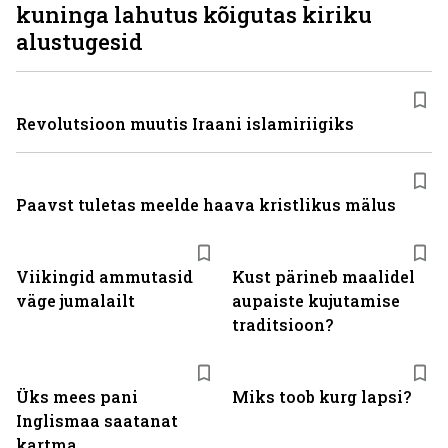
kuninga lahutus kõigutas kiriku
alustugesid
Revolutsioon muutis Iraani islamiriigiks
Paavst tuletas meelde haava kristlikus mälus
Viikingid ammutasid
Kust pärineb maalidel
väge jumalailt
aupaiste kujutamise
traditsioon?
Üks mees pani
Miks toob kurg lapsi?
Inglismaa saatanat
kartma