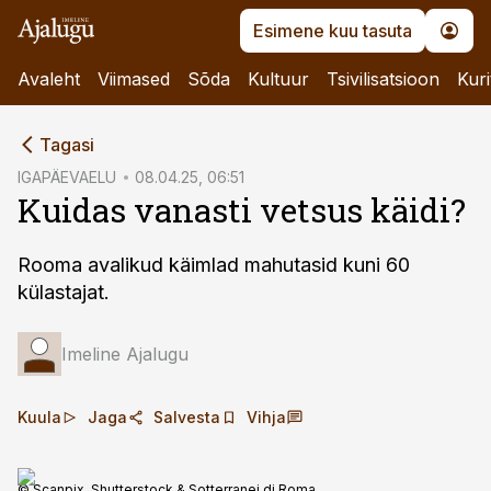
Esimene kuu tasuta
Avaleht
Viimased
Sõda
Kultuur
Tsivilisatsioon
Kuri
cebook
Tagasi
Twitter)
IGAPÄEVAELU
08.04.25, 06:51
Kuidas vanasti vetsus käidi?
kedIn
ail
Rooma avalikud ­käimlad mahutasid kuni 60
külastajat.
k
Imeline Ajalugu
Kuula
Jaga
Salvesta
Vihja
© Scanpix, Shutterstock & Sotterranei di Roma