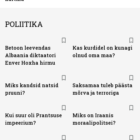
POLIITIKA
Betoon leevendas
Kas kurdidel on kunagi
Albaania diktaatori
olnud oma maa?
Enver Hoxha hirmu
Miks kandsid natsid
Saksamaa tuleb päästa
pruuni?
mõrva ja terroriga
Kui suur oli Prantsuse
Miks on Iraanis
impeerium?
moraalipolitsei?