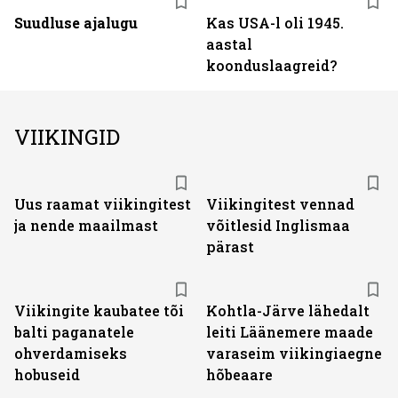
Suudluse ajalugu
Kas USA-l oli 1945.
aastal
koonduslaagreid?
VIIKINGID
Uus raamat viikingitest
Viikingitest vennad
ja nende maailmast
võitlesid Inglismaa
pärast
Viikingite kaubatee tõi
Kohtla-Järve lähedalt
balti paganatele
leiti Läänemere maade
ohverdamiseks
varaseim viikingiaegne
hobuseid
hõbeaare