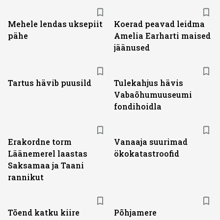
Mehele lendas uksepiit
Koerad peavad leidma
pähe
Amelia Earharti maised
jäänused
Tartus hävib puusild
Tulekahjus hävis
Vabaõhumuuseumi
fondihoidla
Erakordne torm
Vanaaja suurimad
Läänemerel laastas
ökokatastroofid
Saksamaa ja Taani
rannikut
Tõend katku kiire
Põhjamere