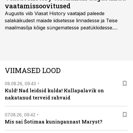
vaatamissoovitused
Augustis viib Viasat History vaatajad paleede
salakäikudest maiade iidsetesse linnadesse ja Teise
maailmasõja kõige süngematesse peatükkidesse.
Kuninglike dünastiate intriigid, värsked arheoloogilised
avastused ning seni nägemata kaadrid Kolmanda riigi
argielust avavad ajaloo tuntud sündmused täiesti uuest
vaatenurgast. Viasat History on saadaval kõikide Eesti
teleoperaatorite kaudu. Tutvu telekavaga:
VIIMASED LOOD
viasathistory.eu/ee
08.08.26, 09:43
Kuld! Nad leidsid kulda! Kullapalavik on
nakatanud terveid rahvaid
07.08.26, 09:42
Mis sai Šotimaa kuningannast Maryst?