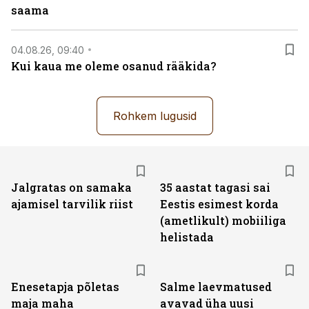
saama
04.08.26, 09:40
Kui kaua me oleme osanud rääkida?
Rohkem lugusid
Jalgratas on samaka
35 aastat tagasi sai
ajamisel tarvilik riist
Eestis esimest korda
(ametlikult) mobiiliga
helistada
Enesetapja põletas
Salme laevmatused
maja maha
avavad üha uusi