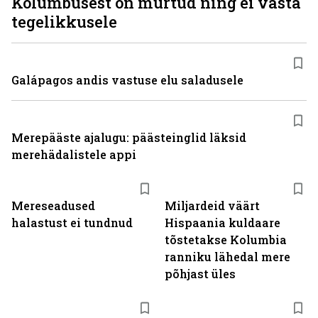
Kolumbusest on murtud ning ei vasta
tegelikkusele
Galápagos andis vastuse elu saladusele
Merepääste ajalugu: päästeinglid läksid
merehädalistele appi
Mereseadused
Miljardeid väärt
halastust ei tundnud
Hispaania kuldaare
tõstetakse Kolumbia
ranniku lähedal mere
põhjast üles