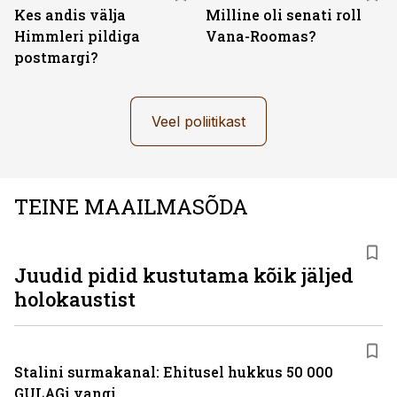
Kes andis välja
Milline oli senati roll
Himmleri pildiga
Vana-Roomas?
postmargi?
Veel poliitikast
TEINE MAAILMASÕDA
Juudid pidid kustutama kõik jäljed
holokaustist
Stalini surmakanal: Ehitusel hukkus 50 000
GULAGi vangi