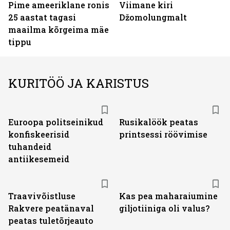
Pime ameeriklane ronis
Viimane kiri
25 aastat tagasi
Džomolungmalt
maailma kõrgeima mäe
tippu
KURITÖÖ JA KARISTUS
Euroopa politseinikud
Rusikalöök peatas
konfiskeerisid
printsessi röövimise
tuhandeid
antiikesemeid
Traavivõistluse
Kas pea maharaiumine
Rakvere peatänaval
giljotiiniga oli valus?
peatas tuletõrjeauto