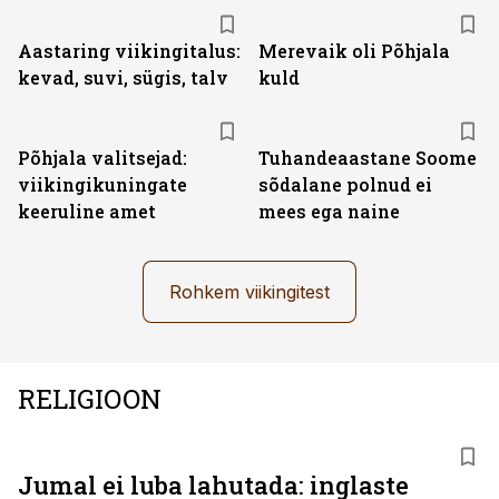
Aastaring viikingitalus:
Merevaik oli Põhjala
kevad, suvi, sügis, talv
kuld
Põhjala valitsejad:
Tuhandeaastane Soome
viikingikuningate
sõdalane polnud ei
keeruline amet
mees ega naine
Rohkem viikingitest
RELIGIOON
Jumal ei luba lahutada: inglaste