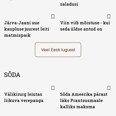
saladusi
Järva-Jaani uue
Viin viib mõistuse - kui
kaupluse juurest leiti
seda üldse antud on
matmispaik
Veel Eesti lugusid
SÕDA
Välikirurg leiutas
Sõda Ameerika pärast
liikuva verepanga
läks Prantsusmaale
kalliks maksma