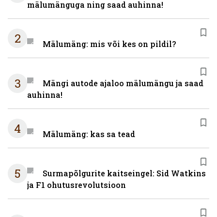
mälumänguga ning saad auhinna!
2
Mälumäng: mis või kes on pildil?
3
Mängi autode ajaloo mälumängu ja saad
auhinna!
4
Mälumäng: kas sa tead
5
Surmapõlgurite kaitseingel: Sid Watkins
ja F1 ohutusrevolutsioon