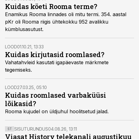
Kuidas köeti Rooma terme?
Enamikus Rooma linnades oli mitu termi. 354. aastal
pKr oli Rooma riigis ühtekokku 952 avalikku
kümblusasutust.
LOOD
01.10.21, 13:33
Kuidas kirjutasid roomlased?
Vahatahvleid kasutati igapäevaste märkmete
tegemiseks.
LOOD
27.03.25, 05:10
Kuidas roomlased varbaküüsi
lõikasid?
Rooma kujudel on üldjuhul hoolitsetud jalad.
SISUTURUNDUS
04.08.26, 13:11
ST
Viasat History telekanali augustikuu