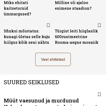
Miks ehitati
Milline oli ajaloo
kaitsetornid
esimene staadion?
ümmargused?
Sfinksi mõistatus:
Türgist leiti hiiglaslik
kunagi ületas selle kuju
600ruutmeetrine
hiilgus kõik seni nähtu
Rooma-aegne mosaiik
Veel ehitistest
SUURED SEIKLUSED
Müüt vaesunud ja murdunud