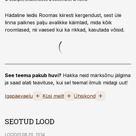
Hädaline leidis Roomas kiiresti kergendust, sest üle
linna paiknes palju avalikke käimlaid, mida kõik
roomlased, nii vaesed kui ka rikkad, kasutada võisid.
See teema pakub huvi?
Hakka neid märksõnu jälgima
ja saad alati teavituse, kui sel teemal ilmub midagi uut!
Igapäevaelu
Küsi meilt
Ühiskond
SEOTUD LOOD
LOOD
01.08.20, 13:14