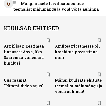
6
Mängi iidsete tsivilisatsioonide
teemalist mälumängu ja võid võita auhinna
KUULSAD EHITISED
Artiklisari Eestimaa
Amfiteatri istmesse oli
linnused: Asva, üks
kraabitud preestrinna
Saaremaa vanemaid
nimi
kindlusi
Uus raamat
Mängi kuulsate ehitiste
"Püramiidide varjus"
teemalist mälumängu ja
võida auhindu!