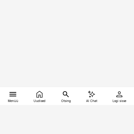
Menüü
Uudised
Otsing
AI Chat
Logi sisse
Vana-Lõuna 39/1, 19094 Tallinn