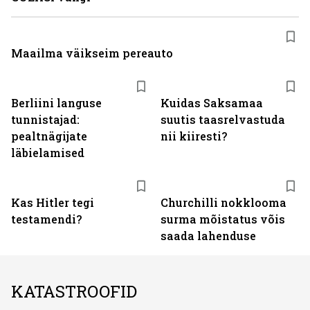
Maailma väikseim pereauto
Berliini languse
Kuidas Saksamaa
tunnistajad:
suutis taasrelvastuda
pealtnägijate
nii kiiresti?
läbielamised
Kas Hitler tegi
Churchilli nokklooma
testamendi?
surma mõistatus võis
saada lahenduse
KATASTROOFID