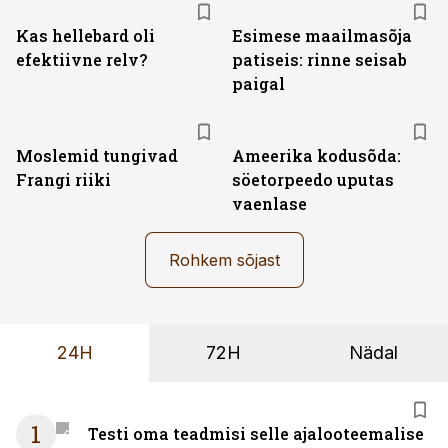
Kas hellebard oli
Esimese maailmasõja
efektiivne relv?
patiseis: rinne seisab
paigal
Moslemid tungivad
Ameerika kodusõda:
Frangi riiki
söetorpeedo uputas
vaenlase
Rohkem sõjast
24H
72H
Nädal
1
Testi oma teadmisi selle ajalooteemalise