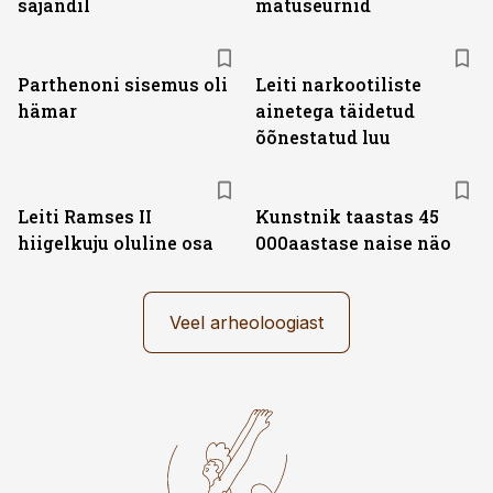
sajandil
matuseurnid
Parthenoni sisemus oli
Leiti narkootiliste
hämar
ainetega täidetud
õõnestatud luu
Leiti Ramses II
Kunstnik taastas 45
hiigelkuju oluline osa
000aastase naise näo
Veel arheoloogiast