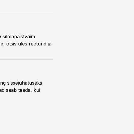
a silmapaistvaim
, otsis üles reeturid ja
ng sissejuhatuseks
ead saab teada, kui