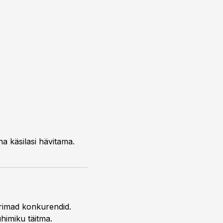
a käsilasi hävitama.
urimad konkurendid.
himiku täitma.