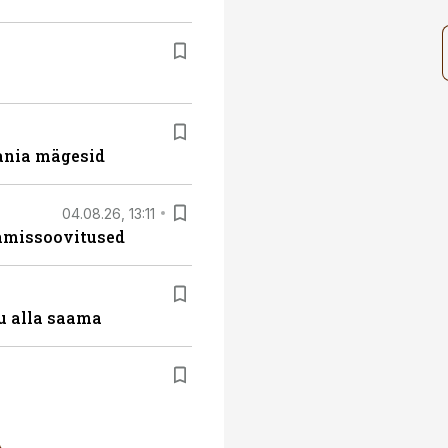
ania mägesid
04.08.26, 13:11
tamissoovitused
u alla saama