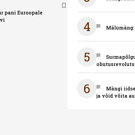
ur pani Euroopale
vi
4
Mälumäng: 
5
Surmapõlgur
ohutusrevoluts
6
Mängi iidse
ja võid võita a