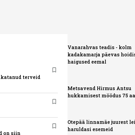
Vanarahvas teadis - kolm
kadakamarja päevas hoidi
haigused eemal
akatanud terveid
Metsavend Hirmus Antsu
hukkamisest möödus 75 aa
Otepää linnamäe juurest lei
haruldasi esemeid
 on siin