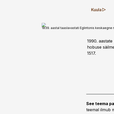
Kuula
1839. aastal taaslavastati Eglintonis keskaegne rüü
1990. aastate
hobuse säilme
1517.
See teema pa
teemal ilmub m