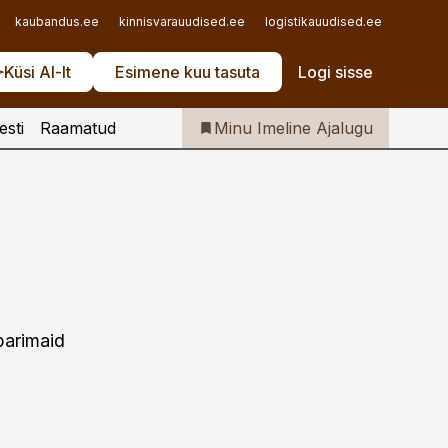
Iseteenindus
kaubandus.ee
kinnisvarauudised.ee
logistikauudised.ee
mu.ee
Telli Imeline Ajalugu
Küsi AI-lt
Esimene kuu tasuta
Logi sisse
esti
Raamatud
Minu Imeline Ajalugu
parimaid