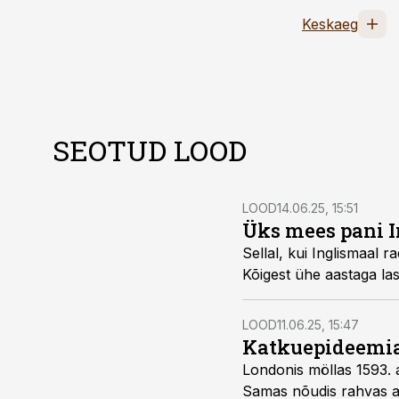
Keskaeg
SEOTUD LOOD
LOOD
14.06.25, 15:51
Üks mees pani 
Sellal, kui Inglismaal 
Kõigest ühe aastaga las
LOOD
11.06.25, 15:47
Katkuepideemia 
Londonis möllas 1593. 
Samas nõudis rahvas ai