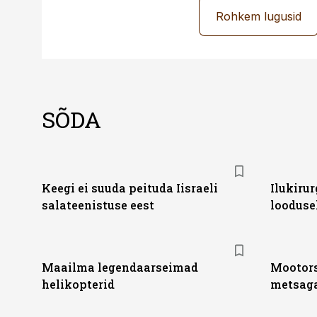
Rohkem lugusid
SÕDA
Keegi ei suuda peituda Iisraeli
Ilukirur
salateenistuse eest
looduse
Maailma legendaarseimad
Mootors
helikopterid
metsag