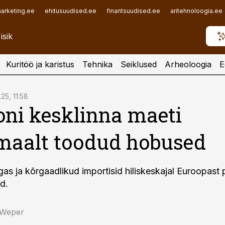
arketing.ee
ehitusuudised.ee
finantsuudised.ee
aritehnoloogia.ee
Kuritöö ja karistus
Tehnika
Seiklused
Arheoloogia
E
1.25, 11:58
ni kesklinna maeti
maalt toodud hobused
gas ja kõrgaadlikud importisid hiliskeskajal Euroopast 
d.
 Weper