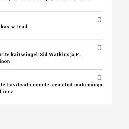
kas sa tead
ite kaitseingel: Sid Watkins ja F1
ioon
te tsivilisatsioonide teemalist mälumängu
uhinna