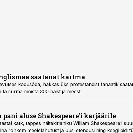
Inglismaa saatanat kartma
raevutses kodusõda, hakkas üks protestandist fanaatik saatan
i ta surma mõista 300 naist ja meest.
pani aluse Shakespeare’i karjäärile
aastal katk, tappes näitekirjaniku William Shakespeare’i su
na rohkem meelelahutust ja uusi etendusi ning keegi pidi tü