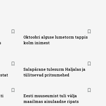
Oktoobri alguse lumetorm tappis
s
kolm inimest
Salapärane tulesurm Haljalas ja
stat
tülitsevad pritsumehed
ti
Eesti muuseumist tuli välja
maailmas ainulaadne ripats