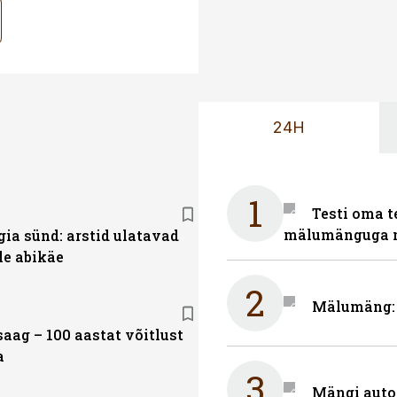
24H
1
Testi oma t
mälumänguga n
gia sünd: arstid ulatavad
le abikäe
2
Mälumäng: m
aag – 100 aastat võitlust
a
3
Mängi auto