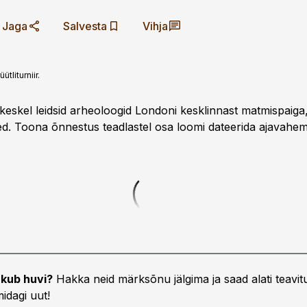
Jaga
Salvesta
Vihja
tliturniir.
 keskel leidsid arheoloogid Londoni kesklinnast matmispaiga,
d. Toona õnnestus teadlastel osa loomi dateerida ajavahe
kub huvi?
Hakka neid märksõnu jälgima ja saad alati teavitu
idagi uut!