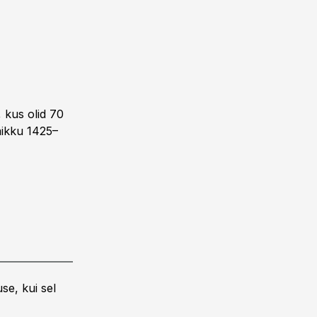
 kus olid 70
mikku 1425–
se, kui sel