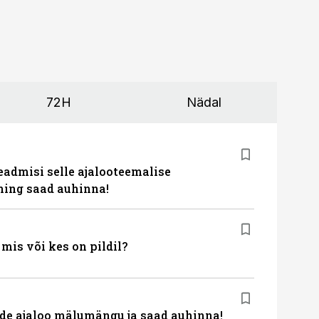
72H
Nädal
eadmisi selle ajalooteemalise
ing saad auhinna!
is või kes on pildil?
de ajaloo mälumängu ja saad auhinna!