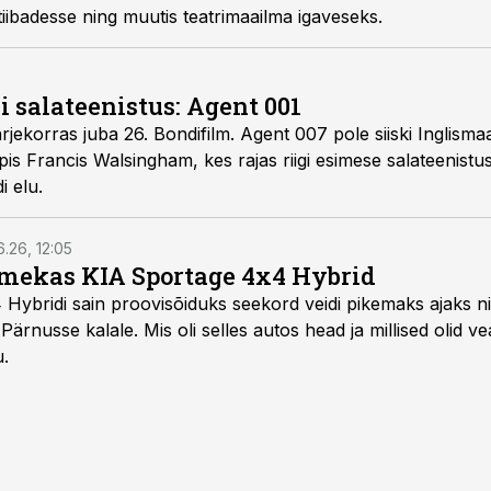
iibadesse ning muutis teatrimaailma igaveseks.
 salateenistus: Agent 001
järjekorras juba 26. Bondifilm. Agent 007 pole siiski Inglisma
is Francis Walsingham, kes rajas riigi esimese salateenistuse
i elu.
6.26, 12:05
mekas KIA Sportage 4x4 Hybrid
ybridi sain proovisõiduks seekord veidi pikemaks ajaks ni
Pärnusse kalale. Mis oli selles autos head ja millised olid v
u.