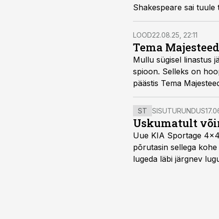
Shakespeare sai tuule t
LOOD
22.08.25, 22:11
Tema Majesteedi
Mullu sügisel linastus 
spioon. Selleks on hoop
päästis Tema Majesteed
ST
SISUTURUNDUS
17.0
Uskumatult või
Uue KIA Sportage 4x4 H
põrutasin sellega kohe 
lugeda läbi järgnev lug