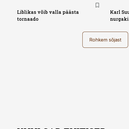
Liblikas võib valla päästa
Karl Su
tornaado
nurgaki
Rohkem sõjast