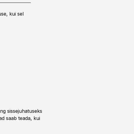
se, kui sel
ng sissejuhatuseks
ead saab teada, kui