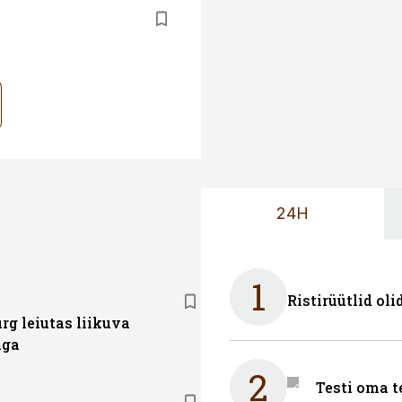
24H
1
Ristirüütlid oli
rg leiutas liikuva
nga
2
Testi oma t