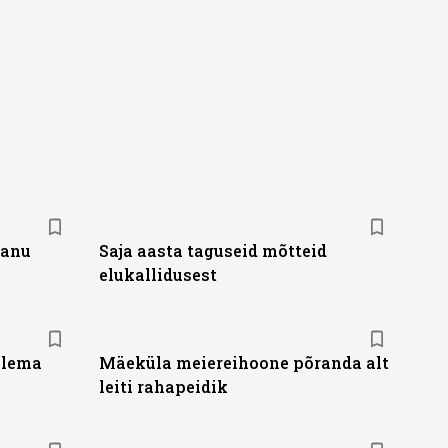
panu
Saja aasta taguseid mõtteid
elukallidusest
plema
Mäeküla meiereihoone põranda alt
leiti rahapeidik