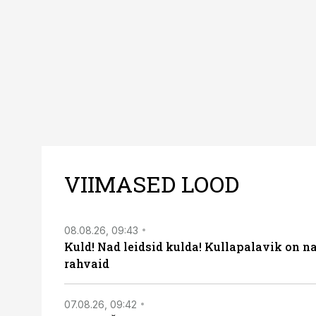
VIIMASED LOOD
08.08.26, 09:43
Kuld! Nad leidsid kulda! Kullapalavik on n
rahvaid
07.08.26, 09:42