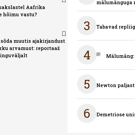
mälumänguga n
sakslastel Aafrika
e hõimu vastu?
3
Tabavad repliig
sõda muutis ajakirjandust
ikku arvamust: reportaaž
4
inguväljalt
Mälumäng: 
5
Newton paljast
6
Demetriose uni