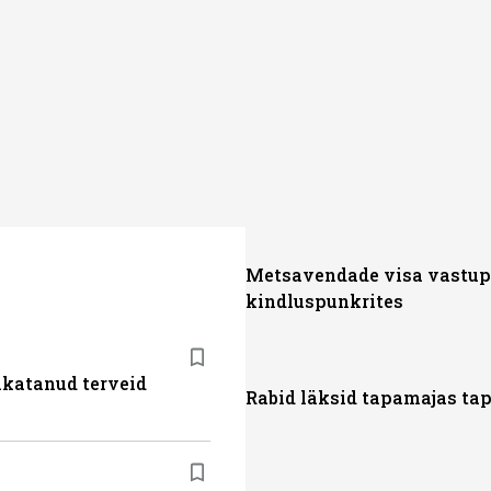
Metsavendade visa vastu
kindluspunkrites
akatanud terveid
Rabid läksid tapamajas ta