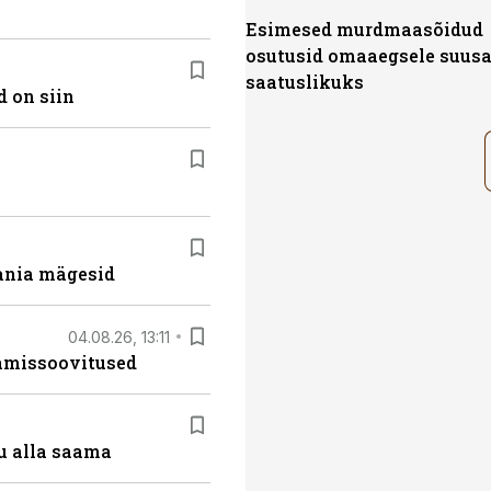
Esimesed murdmaasõidud
osutusid omaaegsele suusa
saatuslikuks
 on siin
ania mägesid
04.08.26, 13:11
tamissoovitused
u alla saama