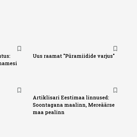
tus:
Uus raamat "Püramiidide varjus"
Thamesi
Artiklisari Eestimaa linnused:
Soontagana maalinn, Mereäärse
maa pealinn