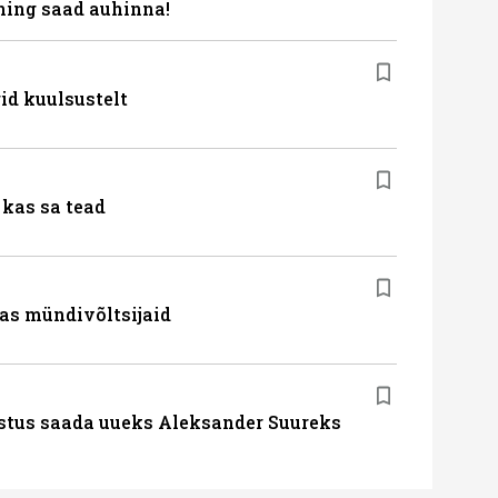
ing saad auhinna!
id kuulsustelt
kas sa tead
as mündivõltsijaid
stus saada uueks Aleksander Suureks