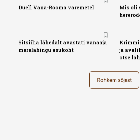
Duell Vana-Rooma varemetel
Mis oli 
hererod
Sitsiilia lähedalt avastati vanaaja
Krimmi 
merelahingu asukoht
ja aval
otse lah
Rohkem sõjast