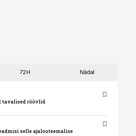
72H
Nädal
d tavalised röövlid
eadmisi selle ajalooteemalise