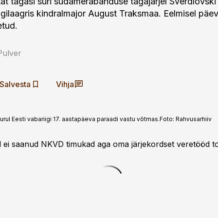
at tagasi suri südamerabanduse tagajärjel Sverdlovski 
ngilaagris kindralmajor August Traksmaa. Eelmisel päeva
etud.
Pulver
Salvesta
Vihja
urul Eesti vabariigi 17. aastapäeva paraadi vastu võtmas.
Foto:
Rahvusarhiiv
l ei saanud NKVD timukad aga oma järjekordset veretööd t