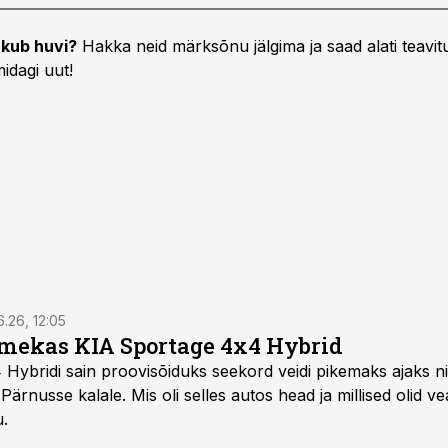
kub huvi?
Hakka neid märksõnu jälgima ja saad alati teavitu
idagi uut!
6.26, 12:05
mekas KIA Sportage 4x4 Hybrid
ybridi sain proovisõiduks seekord veidi pikemaks ajaks ni
Pärnusse kalale. Mis oli selles autos head ja millised olid v
u.