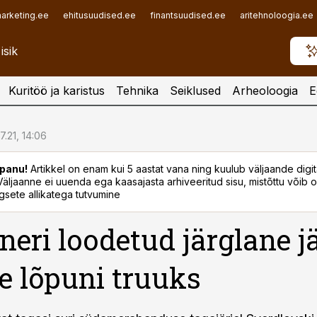
arketing.ee
ehitusuudised.ee
finantsuudised.ee
aritehnoloogia.ee
Kuritöö ja karistus
Tehnika
Seiklused
Arheoloogia
E
7.21, 14:06
panu!
Artikkel on enam kui 5 aastat vana ning kuulub väljaande digi
. Väljaanne ei uuenda ega kaasajasta arhiveeritud sisu, mistõttu võib ol
sete allikatega tutvumine
neri loodetud järglane j
e lõpuni truuks