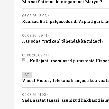
Mis sai Šotimaa kuningannast Maryst?
06.08.26, 15:08
Kuulsad Briti palgasõdurid: Vaprad gurkhad
06.08.26, 09:41
Kas sõna “vatikan” tähendab ka midagi?
05.08.26, 09:41
Kullajahil roomlased purustasid Hispa
ST
Viasat History telekanali augustikuu vaa
04.08.26, 11:00
Sada aastat tagasi: asunikud hakkasid jalg