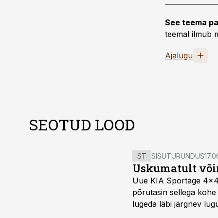
See teema pa
teemal ilmub m
Ajalugu
SEOTUD LOOD
ST
SISUTURUNDUS
17.0
Uskumatult või
Uue KIA Sportage 4x4 H
põrutasin sellega kohe 
lugeda läbi järgnev lug