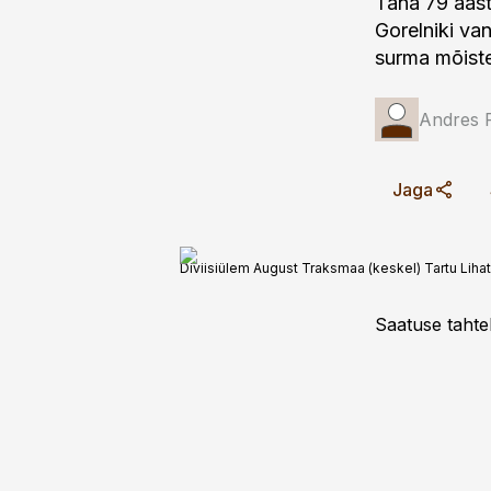
Täna 79 aast
Gorelniki va
surma mõist
Andres 
Jaga
Diviisiülem August Traksmaa (keskel) Tartu Lihat
Saatuse tahte