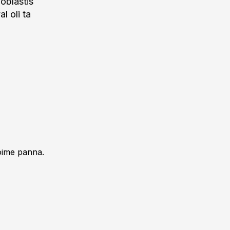
oblastis
l oli ta
oime panna.