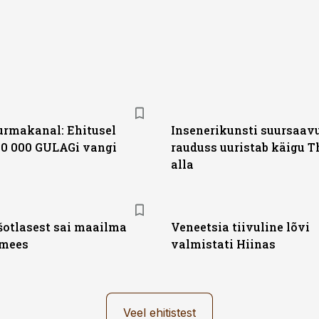
surmakanal: Ehitusel
Insenerikunsti suursaavu
0 000 GULAGi vangi
rauduss uuristab käigu 
alla
šotlasest sai maailma
Veneetsia tiivuline lõvi
 mees
valmistati Hiinas
Veel ehitistest