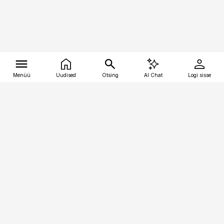
Menüü
Uudised
Otsing
AI Chat
Logi sisse
Vana-Lõuna 39/1, 19094 Tallinn
(+372) 667 0111
tellimiskeskus@aripaev.ee
Telli Imeline Ajalugu
Uudiskiri
Reklaam
Firmast
Sisu kasutamisõigused
Ajakirjaniku