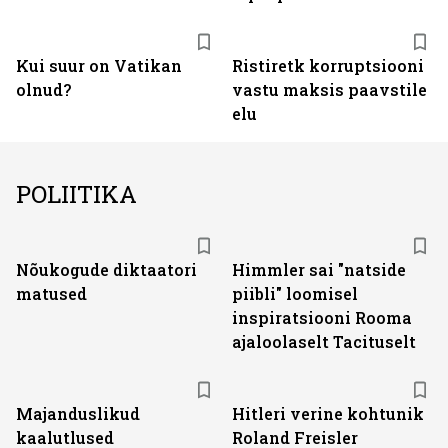
Kui suur on Vatikan
Ristiretk korruptsiooni
olnud?
vastu maksis paavstile
elu
POLIITIKA
Nõukogude diktaatori
Himmler sai "natside
matused
piibli" loomisel
inspiratsiooni Rooma
ajaloolaselt Tacituselt
Majanduslikud
Hitleri verine kohtunik
kaalutlused
Roland Freisler