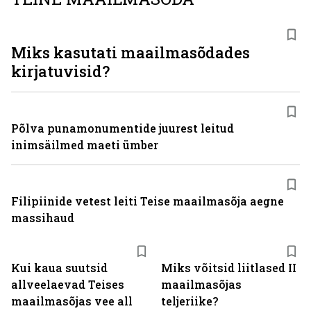
Miks kasutati maailmasõdades
kirjatuvisid?
Põlva punamonumentide juurest leitud
inimsäilmed maeti ümber
Filipiinide vetest leiti Teise maailmasõja aegne
massihaud
Kui kaua suutsid
Miks võitsid liitlased II
allveelaevad Teises
maailmasõjas
maailmasõjas vee all
teljeriike?