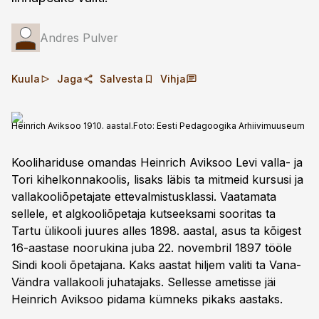
Andres Pulver
Kuula
Jaga
Salvesta
Vihja
Heinrich Aviksoo 1910. aastal.
Foto:
Eesti Pedagoogika Arhiivimuuseum
Koolihariduse omandas Heinrich Aviksoo Levi valla- ja
Tori kihelkonnakoolis, lisaks läbis ta mitmeid kursusi ja
vallakooliõpetajate ettevalmistusklassi. Vaatamata
sellele, et algkooliõpetaja kutseeksami sooritas ta
Tartu ülikooli juures alles 1898. aastal, asus ta kõigest
16-aastase noorukina juba 22. novembril 1897 tööle
Sindi kooli õpetajana. Kaks aastat hiljem valiti ta Vana-
Vändra vallakooli juhatajaks. Sellesse ametisse jäi
Heinrich Aviksoo pidama kümneks pikaks aastaks.