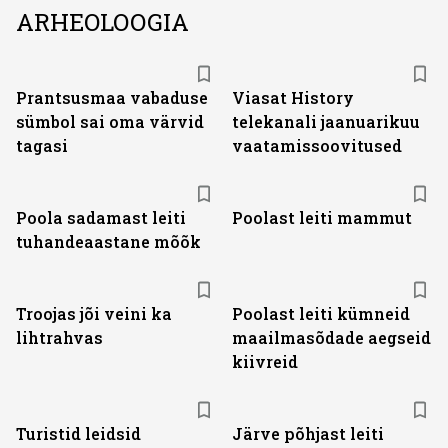
ARHEOLOOGIA
ST
Prantsusmaa vabaduse
Viasat History
sümbol sai oma värvid
telekanali jaanuarikuu
tagasi
vaatamissoovitused
Poola sadamast leiti
Poolast leiti mammut
tuhandeaastane mõõk
Troojas jõi veini ka
Poolast leiti kümneid
lihtrahvas
maailmasõdade aegseid
kiivreid
Turistid leidsid
Järve põhjast leiti