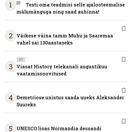
1
Testi oma teadmisi selle ajalooteemalise
mälumänguga ning saad auhinna!
2
Väikese väina tamm Muhu ja Saaremaa
vahel sai 130aastaseks
ST
3
Viasat History telekanali augustikuu
vaatamissoovitused
4
Demetriose unistus saada uueks Aleksander
Suureks
5
UNESCO lisas Normandia dessandi