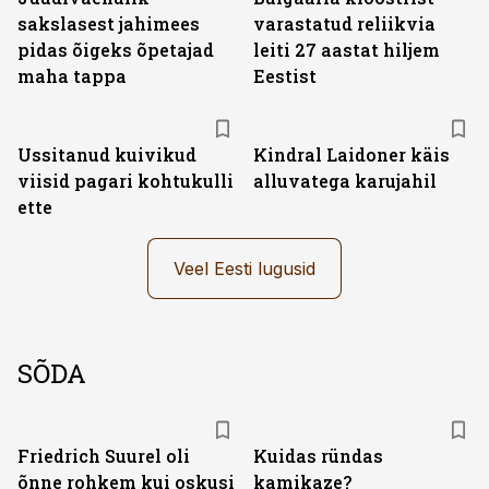
sakslasest jahimees
varastatud reliikvia
pidas õigeks õpetajad
leiti 27 aastat hiljem
maha tappa
Eestist
Ussitanud kuivikud
Kindral Laidoner käis
viisid pagari kohtukulli
alluvatega karujahil
ette
Veel Eesti lugusid
SÕDA
Friedrich Suurel oli
Kuidas ründas
õnne rohkem kui oskusi
kamikaze?