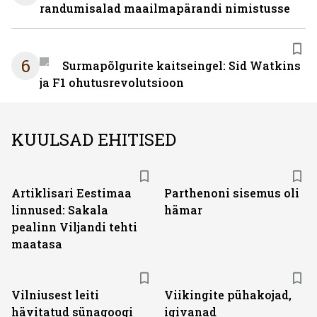
randumisalad maailmapärandi nimistusse
6
Surmapõlgurite kaitseingel: Sid Watkins
ja F1 ohutusrevolutsioon
KUULSAD EHITISED
Artiklisari Eestimaa
Parthenoni sisemus oli
linnused: Sakala
hämar
pealinn Viljandi tehti
maatasa
Vilniusest leiti
Viikingite pühakojad,
hävitatud sünagoogi
igivanad