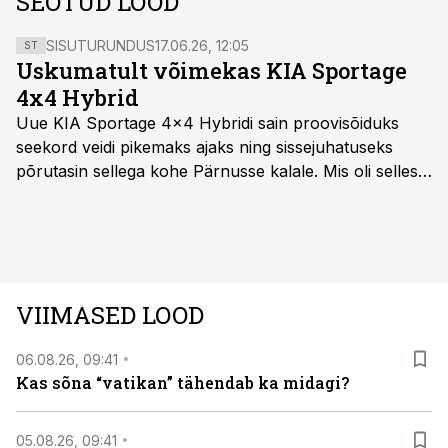
SEOTUD LOOD
SISUTURUNDUS
17.06.26, 12:05
ST
Uskumatult võimekas KIA Sportage
4x4 Hybrid
Uue KIA Sportage 4x4 Hybridi sain proovisõiduks
seekord veidi pikemaks ajaks ning sissejuhatuseks
põrutasin sellega kohe Pärnusse kalale. Mis oli selles
autos head ja millised olid vead saab teada, kui lugeda
läbi järgnev lugu.
VIIMASED LOOD
06.08.26, 09:41
Kas sõna “vatikan” tähendab ka midagi?
05.08.26, 09:41