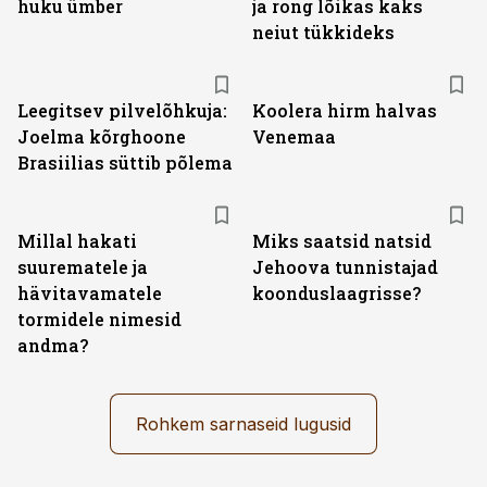
huku ümber
ja rong lõikas kaks
neiut tükkideks
Leegitsev pilvelõhkuja:
Koolera hirm halvas
Joelma kõrghoone
Venemaa
Brasiilias süttib põlema
Millal hakati
Miks saatsid natsid
suurematele ja
Jehoova tunnistajad
hävitavamatele
koonduslaagrisse?
tormidele nimesid
andma?
Rohkem sarnaseid lugusid