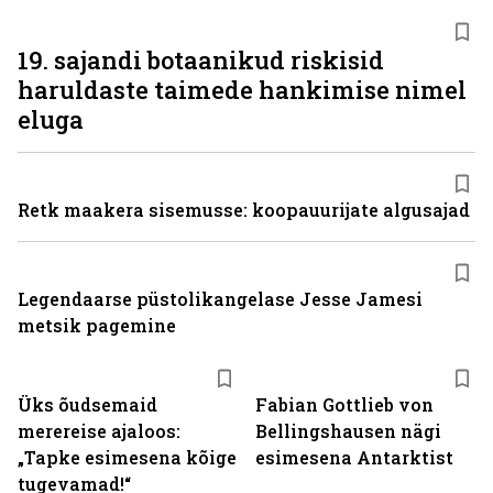
19. sajandi botaanikud riskisid
haruldaste taimede hankimise nimel
eluga
Retk maakera sisemusse: koopauurijate algusajad
Legendaarse püstolikangelase Jesse Jamesi
metsik pagemine
Üks õudsemaid
Fabian Gottlieb von
merereise ajaloos:
Bellingshausen nägi
„Tapke esimesena kõige
esimesena Antarktist
tugevamad!“