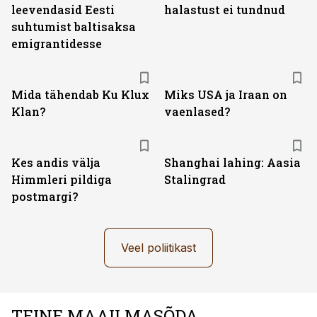
leevendasid Eesti
halastust ei tundnud
suhtumist baltisaksa
emigrantidesse
Mida tähendab Ku Klux
Miks USA ja Iraan on
Klan?
vaenlased?
Kes andis välja
Shanghai lahing: Aasia
Himmleri pildiga
Stalingrad
postmargi?
Veel poliitikast
TEINE MAAILMASÕDA