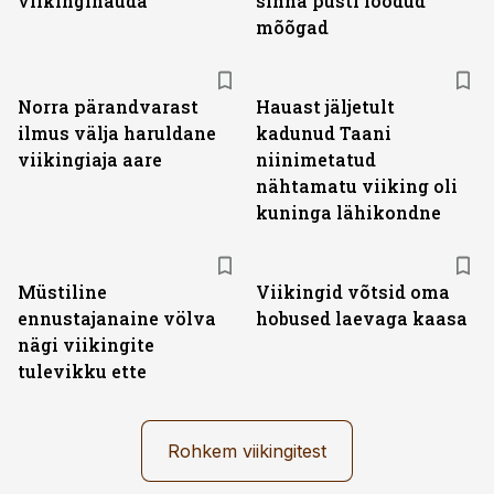
viikingihauda
sinna püsti löödud
mõõgad
Norra pärandvarast
Hauast jäljetult
ilmus välja haruldane
kadunud Taani
viikingiaja aare
niinimetatud
nähtamatu viiking oli
kuninga lähikondne
Müstiline
Viikingid võtsid oma
ennustajanaine völva
hobused laevaga kaasa
nägi viikingite
tulevikku ette
Rohkem viikingitest