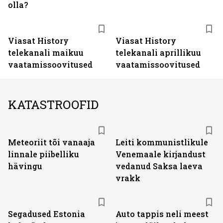
olla?
ST
ST
Viasat History
Viasat History
telekanali maikuu
telekanali aprillikuu
vaatamissoovitused
vaatamissoovitused
KATASTROOFID
Meteoriit tõi vanaaja
Leiti kommunistlikule
linnale piibelliku
Venemaale kirjandust
hävingu
vedanud Saksa laeva
vrakk
Segadused Estonia
Auto tappis neli meest