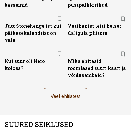
basseinid
püstpalkkirikud
Jutt Stonehenge’ist kui
Vatikanist leiti keiser
päikesekalendrist on
Caligula pliitoru
vale
Kui suur oli Nero
Miks ehitasid
koloss?
roomlased suuri kaari ja
võidusambaid?
Veel ehitistest
SUURED SEIKLUSED