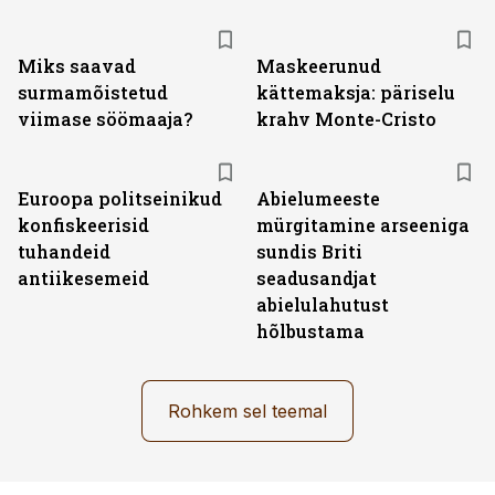
Miks saavad
Maskeerunud
surmamõistetud
kättemaksja: päriselu
viimase söömaaja?
krahv Monte-Cristo
Euroopa politseinikud
Abielumeeste
konfiskeerisid
mürgitamine arseeniga
tuhandeid
sundis Briti
antiikesemeid
seadusandjat
abielulahutust
hõlbustama
Rohkem sel teemal