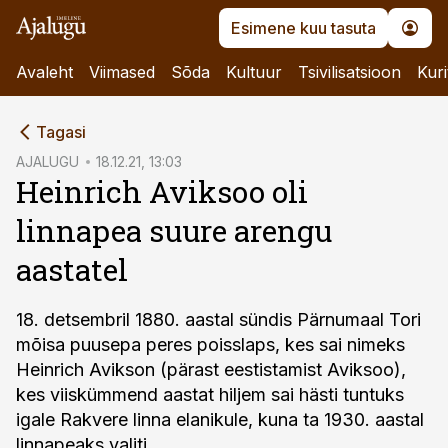
Esimene kuu tasuta
Avaleht
Viimased
Sõda
Kultuur
Tsivilisatsioon
Kuri
cebook
Tagasi
Twitter)
AJALUGU
18.12.21, 13:03
Heinrich Aviksoo oli
kedIn
linnapea suure arengu
ail
aastatel
k
18. detsembril 1880. aastal sündis Pärnumaal Tori
mõisa puusepa peres poisslaps, kes sai nimeks
Heinrich Avikson (pärast eestistamist Aviksoo),
kes viiskümmend aastat hiljem sai hästi tuntuks
igale Rakvere linna elanikule, kuna ta 1930. aastal
linnapeaks valiti.