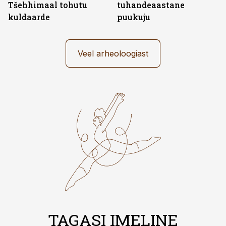
Tšehhimaal tohutu
tuhandeaastane
kuldaarde
puukuju
Veel arheoloogiast
TAGASI IMELINE