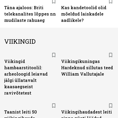
Täna ajaloos: Briti
Kas kandetoolid olid
telekanalites lõppes nn
mõeldud laiskadele
mudilaste rahuaeg
aadlikele?
VIIKINGID
Viikingid
Viikingikuningas
hambaarstitoolil:
Hardeknud sillutas teed
arheoloogid leiavad
William Vallutajale
jälgi üllatavalt
kaasaegseist
ravivõtetest
Taanist leiti 50
Viikingihaudadest leiti