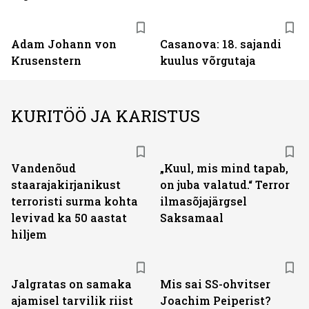
Adam Johann von
Casanova: 18. sajandi
Krusenstern
kuulus võrgutaja
KURITÖÖ JA KARISTUS
Vandenõud
„Kuul, mis mind tapab,
staarajakirjanikust
on juba valatud.“ Terror
terroristi surma kohta
ilmasõjajärgsel
levivad ka 50 aastat
Saksamaal
hiljem
Jalgratas on samaka
Mis sai SS-ohvitser
ajamisel tarvilik riist
Joachim Peiperist?