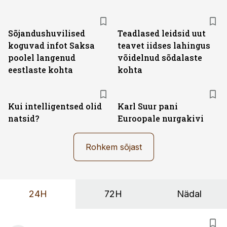
Sõjandushuvilised
Teadlased leidsid uut
koguvad infot Saksa
teavet iidses lahingus
poolel langenud
võidelnud sõdalaste
eestlaste kohta
kohta
Kui intelligentsed olid
Karl Suur pani
natsid?
Euroopale nurgakivi
Rohkem sõjast
24H
72H
Nädal