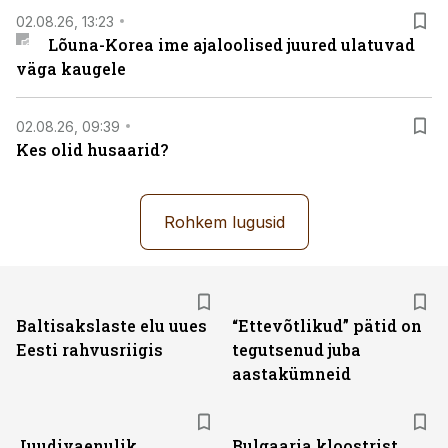
02.08.26, 13:23
Lõuna-Korea ime ajaloolised juured ulatuvad
väga kaugele
02.08.26, 09:39
Kes olid husaarid?
Rohkem lugusid
Baltisakslaste elu uues
“Ettevõtlikud” pätid on
Eesti rahvusriigis
tegutsenud juba
aastakümneid
Juudivaenulik
Bulgaaria kloostrist