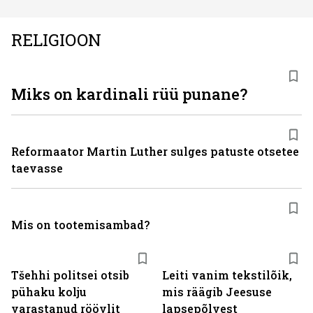
RELIGIOON
Miks on kardinali rüü punane?
Reformaator Martin Luther sulges patuste otsetee
taevasse
Mis on tootemisambad?
Tšehhi politsei otsib
Leiti vanim tekstilõik,
pühaku kolju
mis räägib Jeesuse
varastanud röövlit
lapsepõlvest