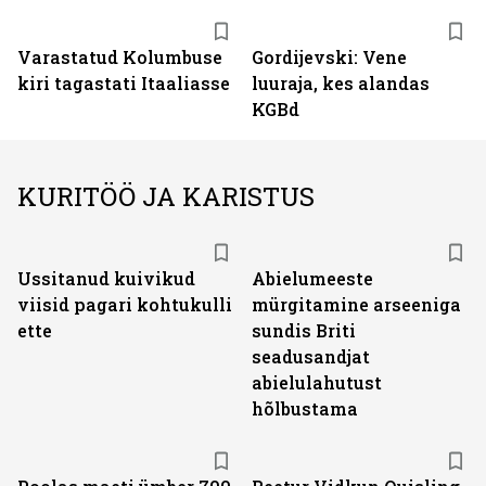
Varastatud Kolumbuse
Gordijevski: Vene
kiri tagastati Itaaliasse
luuraja, kes alandas
KGBd
KURITÖÖ JA KARISTUS
Ussitanud kuivikud
Abielumeeste
viisid pagari kohtukulli
mürgitamine arseeniga
ette
sundis Briti
seadusandjat
abielulahutust
hõlbustama