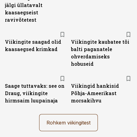
jälgi üllatavalt
kaasaegseist
ravivõtetest
Viikingite saagad olid
Viikingite kaubatee tõi
kaasaegsed krimkad
balti paganatele
ohverdamiseks
hobuseid
Saage tuttavaks: see on
Viikingid hankisid
Draug, viikingite
Põhja-Ameerikast
hirmsaim luupainaja
morsakihvu
Rohkem viikingitest