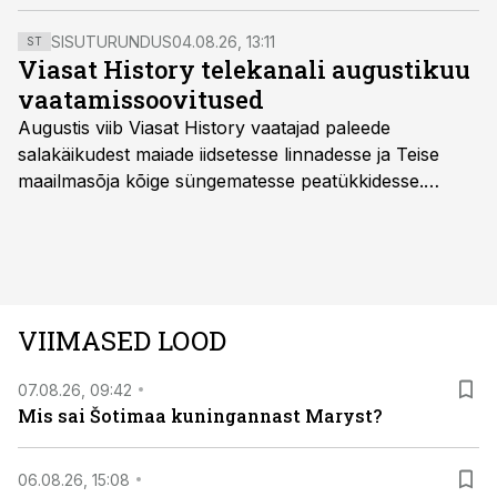
on välja antud tema portreega postmark. Ta oli
teadlane, keda tema lugematud õpilased kutsusid
SISUTURUNDUS
04.08.26, 13:11
ST
Viimaseks Suureks Igakülgseks, andes niiviisi märku
Viasat History telekanali augustikuu
oma õpetaja ülilaialdastest teadmistest nii astronoomias
vaatamissoovitused
kui muudeski valdkondades.
Augustis viib Viasat History vaatajad paleede
salakäikudest maiade iidsetesse linnadesse ja Teise
maailmasõja kõige süngematesse peatükkidesse.
Kuninglike dünastiate intriigid, värsked arheoloogilised
avastused ning seni nägemata kaadrid Kolmanda riigi
argielust avavad ajaloo tuntud sündmused täiesti uuest
vaatenurgast. Viasat History on saadaval kõikide Eesti
teleoperaatorite kaudu. Tutvu telekavaga:
VIIMASED LOOD
viasathistory.eu/ee
07.08.26, 09:42
Mis sai Šotimaa kuningannast Maryst?
06.08.26, 15:08