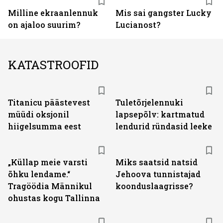
Milline ekraanlennuk
Mis sai gangster Lucky
on ajaloo suurim?
Lucianost?
KATASTROOFID
Titanicu päästevest
Tuletõrjelennuki
müüdi oksjonil
lapsepõlv: kartmatud
hiigelsumma eest
lendurid ründasid leeke
„Küllap meie varsti
Miks saatsid natsid
õhku lendame.“
Jehoova tunnistajad
Tragöödia Männikul
koonduslaagrisse?
ohustas kogu Tallinna