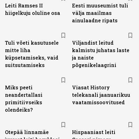
Leiti Ramses II
Eesti muuseumist tuli
hiigelkuju oluline osa
välja maailmas
ainulaadne ripats
Tuli võeti kasutusele
Viljandist leitud
mitte liha
kalmistu juhatas laste
küpsetamiseks, vaid
ja naiste
suitsutamiseks
põgenikelaagrini
ST
Miks peeti
Viasat History
neandertallasi
telekanali jaanuarikuu
primitiivseiks
vaatamissoovitused
olendeiks?
Otepää linnamäe
Hispaaniast leiti