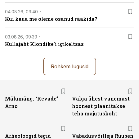
04.08.26, 09:40
Kui kaua me oleme osanud rääkida?
03.08.26, 09:39
Kullajaht Klondike’i igikeltsas
Rohkem lugusid
Mälumäng: “Kevade”
Valga ühest vanemast
Arno
hoonest plaanitakse
teha majutuskoht
Arheoloogid tegid
Vabadusvõitleja Ruuben