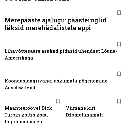
Merepääste ajalugu: päästeinglid
läksid merehädalistele appi
Lihavõttesaare asukad pidasid ühendust Lõuna-
Ameerikaga
Koonduslaagrivangi uskumatu põgenemine
Auschwitzist
Maanteeröövel Dick
Viimane kiri
Turpin köitis kogu
Džomolungmalt
Inglismaa meeli