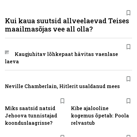
Kui kaua suutsid allveelaevad Teises
maailmasõjas vee all olla?
Kaugjuhitav lõhkepaat hävitas vaenlase
laeva
Neville Chamberlain, Hitlerit usaldanud mees
Miks saatsid natsid
Kibe ajalooline
Jehoova tunnistajad
kogemus õpetab: Poola
koonduslaagrisse?
relvastub