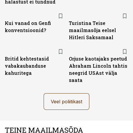
halastust ei tundnud
Kui vanad on Genfi
Turistina Teise
konventsioonid?
maailmasõja eelsel
Hitleri Saksamaal
Britid kehtestasid
Orjuse kaotajaks peetud
vabakaubanduse
Abraham Lincoln tahtis
kahuritega
neegrid USAst välja
saata
Veel poliitikast
TEINE MAAILMASÕDA