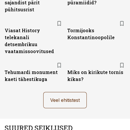
sajandist pärit
püramiidid?
pühitsusrist
ST
Viasat History
Tormijooks
telekanali
Konstantinoopolile
detsembrikuu
vaatamissoovitused
Tehumardi monument
Miks on kirikute tornis
kaeti tähestikuga
kikas?
Veel ehitistest
SUURED SEIKLUSED