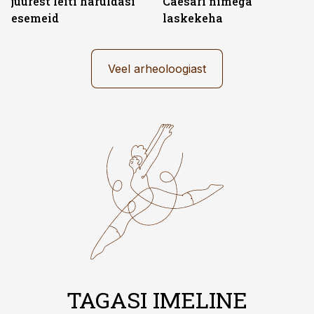
juurest leiti haruldasi
Caesari nimega
esemeid
laskekeha
Veel arheoloogiast
TAGASI IMELINE