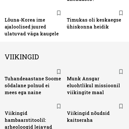
Lõuna-Korea ime
Timukas oli keskaegse
ajaloolised juured
ühiskonna heidik
ulatuvad väga kaugele
VIIKINGID
Tuhandeaastane Soome
Munk Ansgar
sõdalane polnud ei
eluohtlikul missioonil
mees ega naine
viikingite maal
Viikingid
Viikingid nõudsid
hambaarstitoolil:
kaitseraha
arheoloogid leiavad