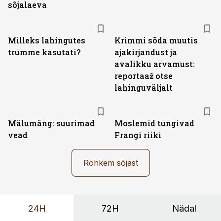
sõjalaeva
Milleks lahingutes
Krimmi sõda muutis
trumme kasutati?
ajakirjandust ja
avalikku arvamust:
reportaaž otse
lahinguväljalt
Mälumäng: suurimad
Moslemid tungivad
vead
Frangi riiki
Rohkem sõjast
24H
72H
Nädal