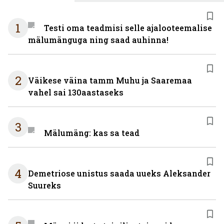
1
Testi oma teadmisi selle ajalooteemalise
mälumänguga ning saad auhinna!
2
Väikese väina tamm Muhu ja Saaremaa
vahel sai 130aastaseks
3
Mälumäng: kas sa tead
4
Demetriose unistus saada uueks Aleksander
Suureks