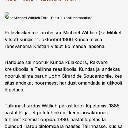
Noor Michael Wittlich.
Foto:
Tartu ülikooli raamatukogu
Põlevkivikeemik professor Michael Wittlich (ka Mihkel
Vitsut) sündis 11. oktoobril 1866 Kunda mõisa
rehevanema Kristjan Vitsuti kolmanda lapsena.
Hariduse sai nooruk Kunda külakoolis, Rakvere
kreisikoolis ja Tallinna reaalkoolis. Kundas jäi andekas
nooruk silma parun John Girard de Soucantonile, kes
aitas andekat noormeest haridust omandada ja ülikooli
lõpetada.
Tallinnast siirdus Wittlich pärast kooli lõpetamist 1885.
aastal Riiga, et polütehnikumi keemiaosakonnas
tehnilist keemiat õppida. 1890. aastal lõpetas ta
õpingud I järgu diplomiga ja naases Tallinnasse, kus sai