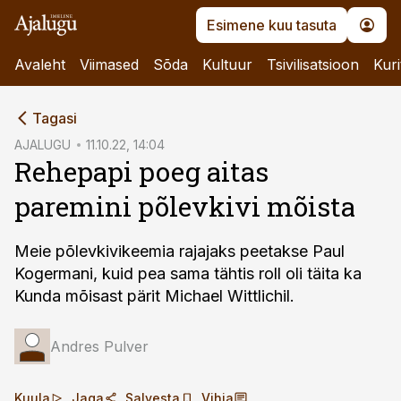
Esimene kuu tasuta
Avaleht
Viimased
Sõda
Kultuur
Tsivilisatsioon
Kuri
cebook
Tagasi
Twitter)
AJALUGU
11.10.22, 14:04
Rehepapi poeg aitas
kedIn
paremini põlevkivi mõista
ail
k
Meie põlevkivikeemia rajajaks peetakse Paul
Kogermani, kuid pea sama tähtis roll oli täita ka
Kunda mõisast pärit Michael Wittlichil.
Andres Pulver
Kuula
Jaga
Salvesta
Vihja