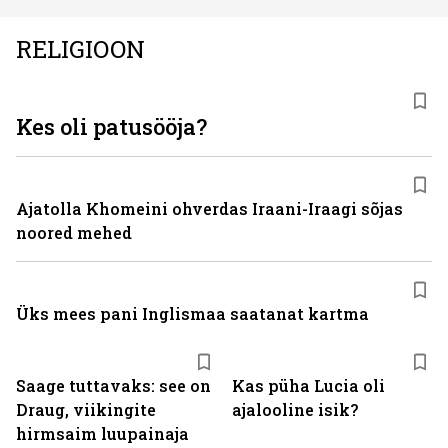
RELIGIOON
Kes oli patusööja?
Ajatolla Khomeini ohverdas Iraani-Iraagi sõjas
noored mehed
Üks mees pani Inglismaa saatanat kartma
Saage tuttavaks: see on
Kas püha Lucia oli
Draug, viikingite
ajalooline isik?
hirmsaim luupainaja