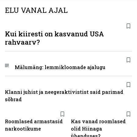
ELU VANAL AJAL
Kui kiiresti on kasvanud USA
rahvaarv?
Mälumäng: lemmikloomade ajalugu
Klanni juhist ja neegeraktivistist said parimad
sõbrad
Roomlased armastasid
Kas vanad roomlased
narkootikume
olid Hiinaga
ühenduses?