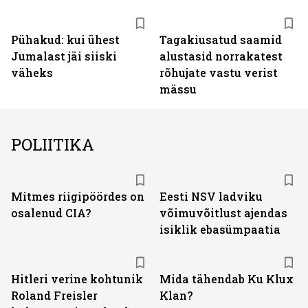
Pühakud: kui ühest
Tagakiusatud saamid
Jumalast jäi siiski
alustasid norrakatest
väheks
rõhujate vastu verist
mässu
POLIITIKA
Mitmes riigipöördes on
Eesti NSV ladviku
osalenud CIA?
võimuvõitlust ajendas
isiklik ebasümpaatia
Hitleri verine kohtunik
Mida tähendab Ku Klux
Roland Freisler
Klan?