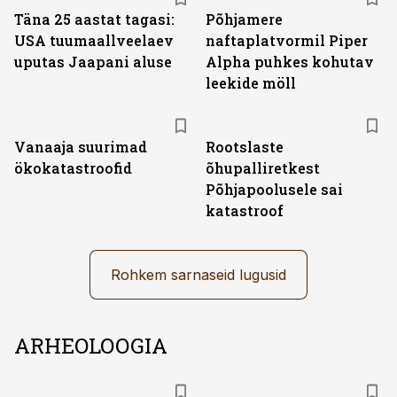
Täna 25 aastat tagasi:
Põhjamere
USA tuumaallveelaev
naftaplatvormil Piper
uputas Jaapani aluse
Alpha puhkes kohutav
leekide möll
Vanaaja suurimad
Rootslaste
ökokatastroofid
õhupalliretkest
Põhjapoolusele sai
katastroof
Rohkem sarnaseid lugusid
ARHEOLOOGIA