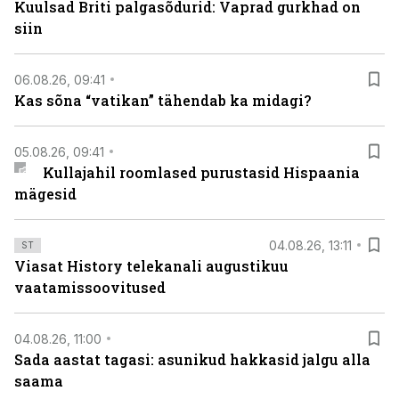
Kuulsad Briti palgasõdurid: Vaprad gurkhad on
siin
06.08.26, 09:41
Kas sõna “vatikan” tähendab ka midagi?
05.08.26, 09:41
Kullajahil roomlased purustasid Hispaania
mägesid
04.08.26, 13:11
ST
Viasat History telekanali augustikuu
vaatamissoovitused
04.08.26, 11:00
Sada aastat tagasi: asunikud hakkasid jalgu alla
saama