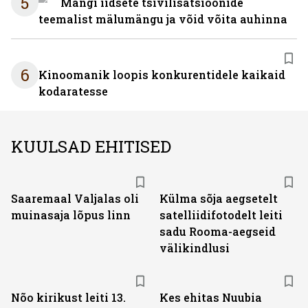
5
Mängi iidsete tsivilisatsioonide
teemalist mälumängu ja võid võita auhinna
6
Kinoomanik loopis konkurentidele kaikaid
kodaratesse
KUULSAD EHITISED
Saaremaal Valjalas oli
Külma sõja aegsetelt
muinasaja lõpus linn
satelliidifotodelt leiti
sadu Rooma-aegseid
välikindlusi
Nõo kirikust leiti 13.
Kes ehitas Nuubia