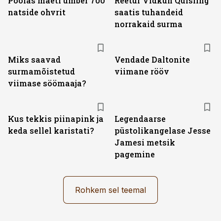
Poolas maeti ümber 700
Reetur Vidkun Quisling
natside ohvrit
saatis tuhandeid
norrakaid surma
Miks saavad
Vendade Daltonite
surmamõistetud
viimane rööv
viimase söömaaja?
Kus tekkis piinapink ja
Legendaarse
keda sellel karistati?
püstolikangelase Jesse
Jamesi metsik
pagemine
Rohkem sel teemal