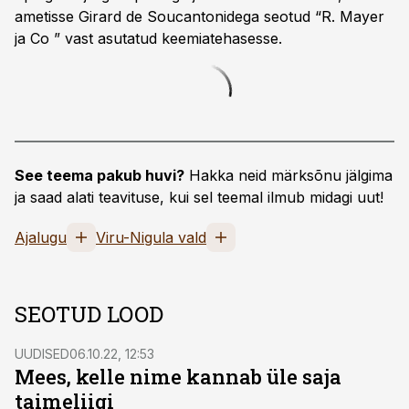
ametisse Girard de Soucantonidega seotud “R. Mayer
ja Co ” vast asutatud keemiatehasesse.
See teema pakub huvi?
Hakka neid märksõnu jälgima
ja saad alati teavituse, kui sel teemal ilmub midagi uut!
Ajalugu
Viru-Nigula vald
SEOTUD LOOD
UUDISED
06.10.22, 12:53
Mees, kelle nime kannab üle saja
taimeliigi