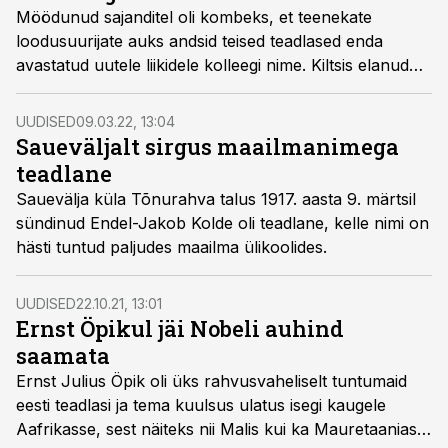
Möödunud sajanditel oli kombeks, et teenekate
loodusuurijate auks andsid teised teadlased enda
avastatud uutele liikidele kolleegi nime. Kiltsis elanud
Alexander von Bunge nimi on nõnda jäädvustunud
rohkem kui sajas taimenimetuses.
UUDISED
09.03.22, 13:04
Saueväljalt sirgus maailmanimega
teadlane
Sauevälja küla Tõnurahva talus 1917. aasta 9. märtsil
sündinud Endel-Jakob Kolde oli teadlane, kelle nimi on
hästi tuntud paljudes maailma ülikoolides.
UUDISED
22.10.21, 13:01
Ernst Öpikul jäi Nobeli auhind
saamata
Ernst Julius Öpik oli üks rahvusvaheliselt tuntumaid
eesti teadlasi ja tema kuulsus ulatus isegi kaugele
Aafrikasse, sest näiteks nii Malis kui ka Mauretaanias