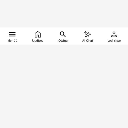
Menüü
Uudised
Otsing
AI Chat
Logi sisse
Vana-Lõuna 39/1, 19094 Tallinn
(+372) 667 0111
tellimiskeskus@aripaev.ee
Telli Imeline Ajalugu
Uudiskiri
Reklaam
Firmast
Sisu kasutamisõigused
Ajakirjaniku