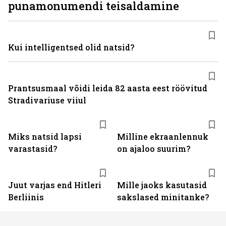
punamonumendi teisaldamine
Kui intelligentsed olid natsid?
Prantsusmaal võidi leida 82 aasta eest röövitud
Stradivariuse viiul
Miks natsid lapsi
Milline ekraanlennuk
varastasid?
on ajaloo suurim?
Juut varjas end Hitleri
Mille jaoks kasutasid
Berliinis
sakslased minitanke?