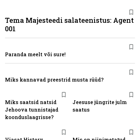
Tema Majesteedi salateenistus: Agent
001
Paranda meelt või sure!
Miks kannavad preestrid musta rüüd?
Miks saatsid natsid
Jeesuse jüngrite julm
Jehoova tunnistajad
saatus
koonduslaagrisse?
ST
Viasat History
Mis on niinimetatud