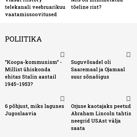
telekanali veebruarikuu
tõeline rist?
vaatamissoovitused
POLIITIKA
“Koopa-kommunism“ -
Suguvõsadel oli
Millist ühiskonda
Saaremaal ja Ojamaal
ehitas Stalin aastail
suur sõnaõigus
1945–1953?
6 põhjust, miks lagunes
Orjuse kaotajaks peetud
Jugoslaavia
Abraham Lincoln tahtis
neegrid USAst välja
saata