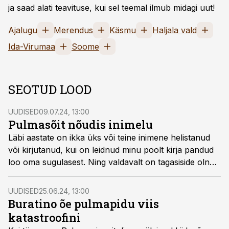
ja saad alati teavituse, kui sel teemal ilmub midagi uut!
Ajalugu
Merendus
Käsmu
Haljala vald
Ida-Virumaa
Soome
SEOTUD LOOD
UUDISED
09.07.24, 13:00
Pulmasõit nõudis inimelu
Läbi aastate on ikka üks või teine inimene helistanud
või kirjutanud, kui on leidnud minu poolt kirja pandud
loo oma sugulasest. Ning valdavalt on tagasiside olnud
positiivne. Ühe erandiga – julgesin pöörata tähelepanu
loo peategelase punaminevikule. Täna on loo
UUDISED
25.06.24, 13:00
peakangelaseks esimest korda minu enda sugulane.
Buratino õe pulmapidu viis
katastroofini