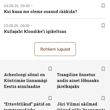
04.08.26, 09:40
Kui kaua me oleme osanud rääkida?
03.08.26, 09:39
Kullajaht Klondike’i igikeltsas
Rohkem lugusid
Arheoloogi sõnul on
Traagiline õnnetus
Köstrimäe linnamägi
andis ainet lõbusaks
Eestis ainulaadne
järelkajaks
“Ettevõtlikud” pätid on
Jüri Vilmsi säilmed
tegutsenud juba
jäävad välja kaevamata