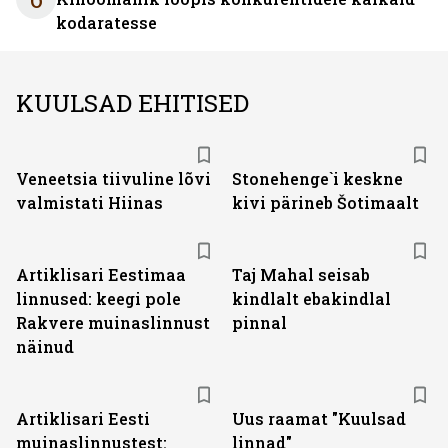
kodaratesse
KUULSAD EHITISED
Veneetsia tiivuline lõvi
Stonehenge`i keskne
valmistati Hiinas
kivi pärineb Šotimaalt
Artiklisari Eestimaa
Taj Mahal seisab
linnused: keegi pole
kindlalt ebakindlal
Rakvere muinaslinnust
pinnal
näinud
Artiklisari Eesti
Uus raamat "Kuulsad
muinaslinnustest:
linnad"