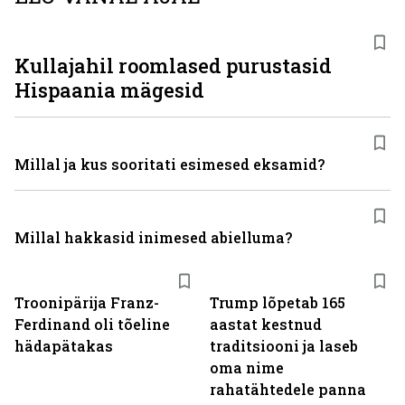
Kullajahil roomlased purustasid
Hispaania mägesid
Millal ja kus sooritati esimesed eksamid?
Millal hakkasid inimesed abielluma?
Troonipärija Franz-
Trump lõpetab 165
Ferdinand oli tõeline
aastat kestnud
hädapätakas
traditsiooni ja laseb
oma nime
rahatähtedele panna