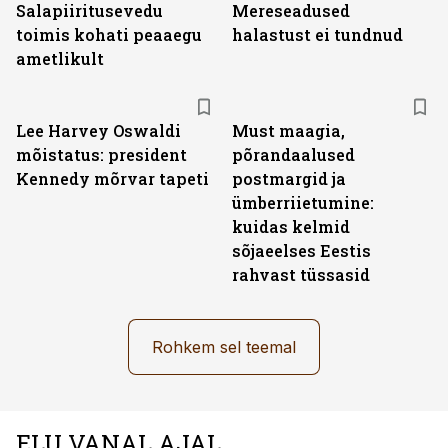
Salapiiritusevedu
Mereseadused
toimis kohati peaaegu
halastust ei tundnud
ametlikult
Lee Harvey Oswaldi
Must maagia,
mõistatus: president
põrandaalused
Kennedy mõrvar tapeti
postmargid ja
ümberriietumine:
kuidas kelmid
sõjaeelses Eestis
rahvast tüssasid
Rohkem sel teemal
ELU VANAL AJAL