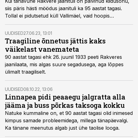
Kui tänavune Rakvere jaanituli on pälvinud kiidusõnu,
siis päris hästi möödus jaanituli ka 95 aastat tagasi.
Tollal ei pidutsetud küll Vallimäel, vaid hoopis
Rahvaaias.
UUDISED
27.06.23, 13:01
Traagiline õnnetus jättis kaks
väikelast vanemateta
90 aastat tagasi ehk 26. juunil 1933 peeti Rakveres
jaanilaata, mis algas suure segadusega, aga lõppes
ülimalt traagiliselt.
UUDISED
08.10.22, 13:06
Linnapea pidi peaaegu jalgratta alla
jääma ja buss põrkas taksoga kokku
Natuke kummaline on, et 90 aastat tagasi olid inimesed
kimpus samade probleemidega, millega tänapäevalgi.
Ka tänane meenutus algab just ühe taolise looga.