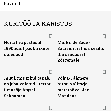
huvilist
KURITÖÖ JA KARISTUS
Norrat vapustasid
Markii de Sade -
1990ndail puukirikute
Sadismi ristiisa seadis
põlengud
iha seadusest
kõrgemale
„Kuul, mis mind tapab,
Põhja-Jäämere
on juba valatud.“ Terror
hirmuvalitseja,
ilmasõjajärgsel
mereröövel Jan
Saksamaal
Mandaus