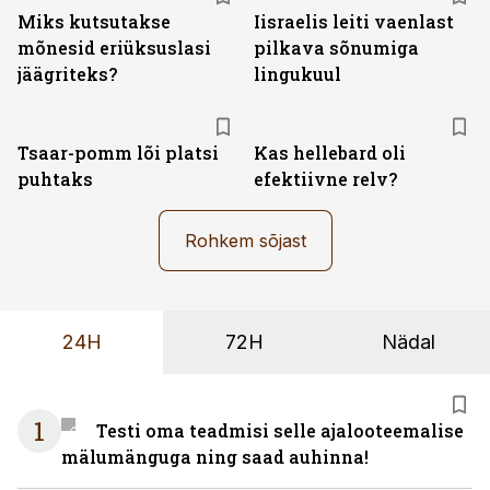
Miks kutsutakse
Iisraelis leiti vaenlast
mõnesid eriüksuslasi
pilkava sõnumiga
jäägriteks?
lingukuul
Tsaar-pomm lõi platsi
Kas hellebard oli
puhtaks
efektiivne relv?
Rohkem sõjast
24H
72H
Nädal
1
Testi oma teadmisi selle ajalooteemalise
mälumänguga ning saad auhinna!