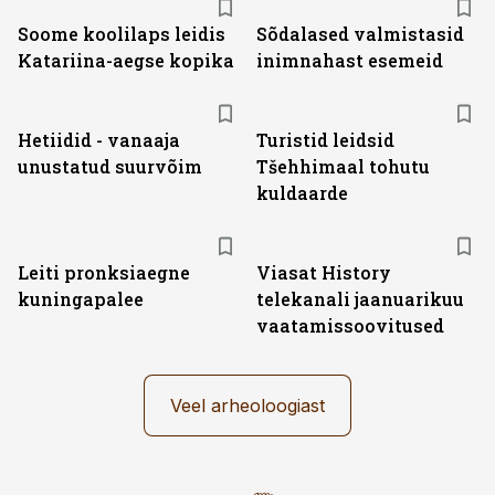
Soome koolilaps leidis
Sõdalased valmistasid
Katariina-aegse kopika
inimnahast esemeid
Hetiidid - vanaaja
Turistid leidsid
unustatud suurvõim
Tšehhimaal tohutu
kuldaarde
ST
Leiti pronksiaegne
Viasat History
kuningapalee
telekanali jaanuarikuu
vaatamissoovitused
Veel arheoloogiast