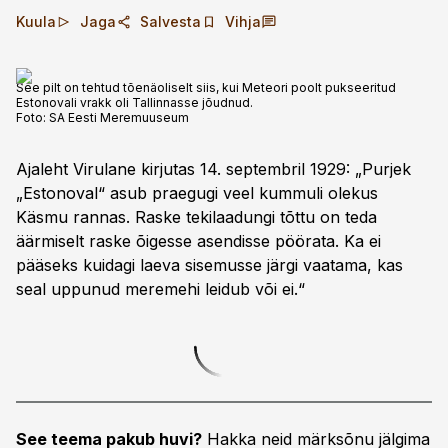
Kuula
Jaga
Salvesta
Vihja
See pilt on tehtud tõenäoliselt siis, kui Meteori poolt pukseeritud
Estonovali vrakk oli Tallinnasse jõudnud.
Foto:
SA Eesti Meremuuseum
Ajaleht Virulane kirjutas 14. septembril 1929: „Purjek
„Estonoval“ asub praegugi veel kummuli olekus
Käsmu rannas. Raske tekilaadungi tõttu on teda
äärmiselt raske õigesse asendisse pöörata. Ka ei
pääseks kuidagi laeva sisemusse järgi vaatama, kas
seal uppunud meremehi leidub või ei.“
See teema pakub huvi?
Hakka neid märksõnu jälgima