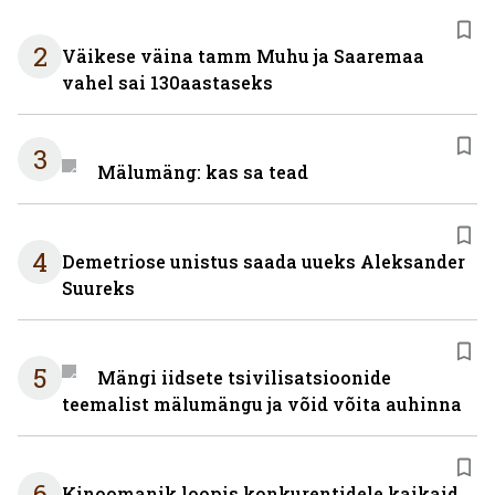
2
Väikese väina tamm Muhu ja Saaremaa
vahel sai 130aastaseks
3
Mälumäng: kas sa tead
4
Demetriose unistus saada uueks Aleksander
Suureks
5
Mängi iidsete tsivilisatsioonide
teemalist mälumängu ja võid võita auhinna
6
Kinoomanik loopis konkurentidele kaikaid