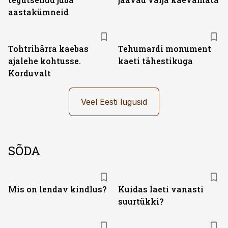
aastakümneid
Tohtrihärra kaebas
Tehumardi monument
ajalehe kohtusse.
kaeti tähestikuga
Korduvalt
Veel Eesti lugusid
SÕDA
Mis on lendav kindlus?
Kuidas laeti vanasti
suurtükki?