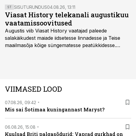
SISUTURUNDUS
04.08.26, 13:11
ST
Viasat History telekanali augustikuu
vaatamissoovitused
Augustis viib Viasat History vaatajad paleede
salakäikudest maiade iidsetesse linnadesse ja Teise
maailmasõja kõige süngematesse peatükkidesse.
Kuninglike dünastiate intriigid, värsked arheoloogilised
avastused ning seni nägemata kaadrid Kolmanda riigi
argielust avavad ajaloo tuntud sündmused täiesti uuest
vaatenurgast. Viasat History on saadaval kõikide Eesti
teleoperaatorite kaudu. Tutvu telekavaga:
VIIMASED LOOD
viasathistory.eu/ee
07.08.26, 09:42
Mis sai Šotimaa kuningannast Maryst?
06.08.26, 15:08
Kuulsad Briti palgasõdurid: Vaprad gurkhad on