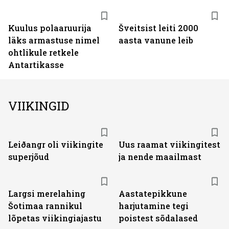
Kuulus polaaruurija
Šveitsist leiti 2000
läks armastuse nimel
aasta vanune leib
ohtlikule retkele
Antartikasse
VIIKINGID
Leiðangr oli viikingite
Uus raamat viikingitest
superjõud
ja nende maailmast
Largsi merelahing
Aastatepikkune
Šotimaa rannikul
harjutamine tegi
lõpetas viikingiajastu
poistest sõdalased