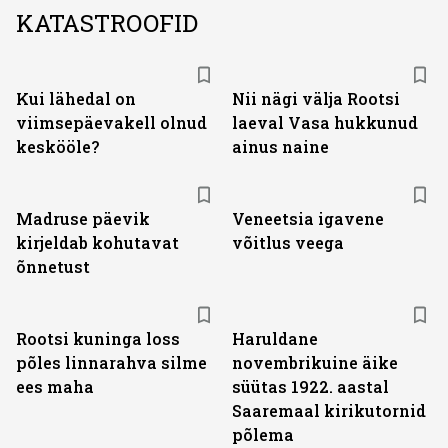
KATASTROOFID
Kui lähedal on
Nii nägi välja Rootsi
viimsepäevakell olnud
laeval Vasa hukkunud
keskööle?
ainus naine
Madruse päevik
Veneetsia igavene
kirjeldab kohutavat
võitlus veega
õnnetust
Rootsi kuninga loss
Haruldane
põles linnarahva silme
novembrikuine äike
ees maha
süütas 1922. aastal
Saaremaal kirikutornid
põlema