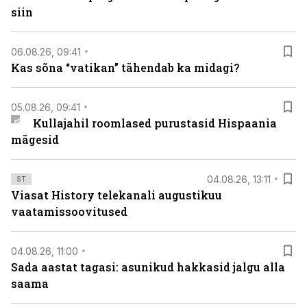
siin
06.08.26, 09:41
Kas sõna “vatikan” tähendab ka midagi?
05.08.26, 09:41
Kullajahil roomlased purustasid Hispaania
mägesid
04.08.26, 13:11
ST
Viasat History telekanali augustikuu
vaatamissoovitused
04.08.26, 11:00
Sada aastat tagasi: asunikud hakkasid jalgu alla
saama