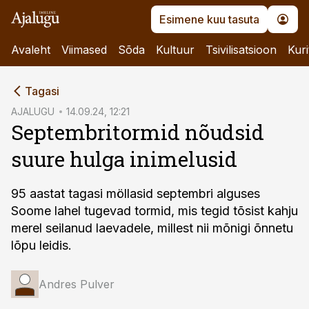
Esimene kuu tasuta
Avaleht
Viimased
Sõda
Kultuur
Tsivilisatsioon
Kuri
cebook
Tagasi
Twitter)
AJALUGU
14.09.24, 12:21
Septembritormid nõudsid
kedIn
suure hulga inimelusid
ail
k
95 aastat tagasi möllasid septembri alguses
Soome lahel tugevad tormid, mis tegid tõsist kahju
merel seilanud laevadele, millest nii mõnigi õnnetu
lõpu leidis.
Andres Pulver