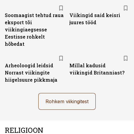
Soomaagist tehtud raua
Viikingid said keisri
eksport tõi
juures tööd
viikingiaegsesse
Eestisse rohkelt
hõbedat
Arheoloogid leidsid
Millal kadusid
Norrast viikingite
viikingid Britanniast?
hiigelsuure pikkmaja
Rohkem viikingitest
RELIGIOON