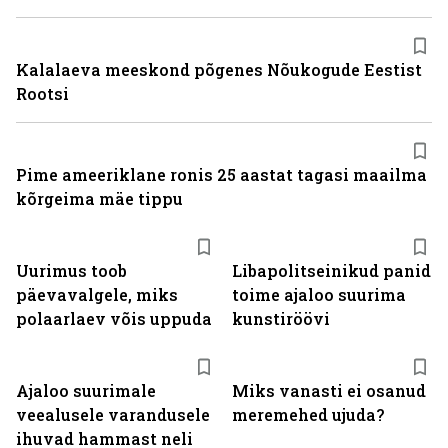
Kalalaeva meeskond põgenes Nõukogude Eestist
Rootsi
Pime ameeriklane ronis 25 aastat tagasi maailma
kõrgeima mäe tippu
Uurimus toob
Libapolitseinikud panid
päevavalgele, miks
toime ajaloo suurima
polaarlaev võis uppuda
kunstiröövi
Ajaloo suurimale
Miks vanasti ei osanud
veealusele varandusele
meremehed ujuda?
ihuvad hammast neli