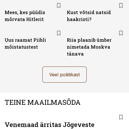
Mees, kes püüdis
Kust võtsid natsid
mõrvata Hitlerit
haakristi?
Uus raamat Piibli
Riia plaanib ümber
mõistatustest
nimetada Moskva
tänava
Veel poliitikast
TEINE MAAILMASÕDA
Venemaad ärritas Jõgeveste