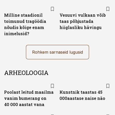
Milline staadionil
Vesuuvi vulkaan võib
toimunud tragöödia
taas põhjustada
nõudis kõige enam
hiiglasliku hävingu
inimelusid?
Rohkem sarnaseid lugusid
ARHEOLOOGIA
Poolast leitud maailma
Kunstnik taastas 45
vanim bumerang on
000aastase naise näo
40 000 aastat vana