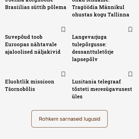
Brasiilias süttib põlema
Tragöödia Männikul
ohustas kogu Tallinna
Suvepõud toob
Langevarjuga
Euroopas nähtavale
tulepõrgusse:
ajaloolised näljakivid
dessanttuletõrje
lapsepõlv
Eluohtlik missioon
Lusitania telegraaf
Tšornobõlis
tõsteti meresügavusest
üles
Rohkem sarnaseid lugusid