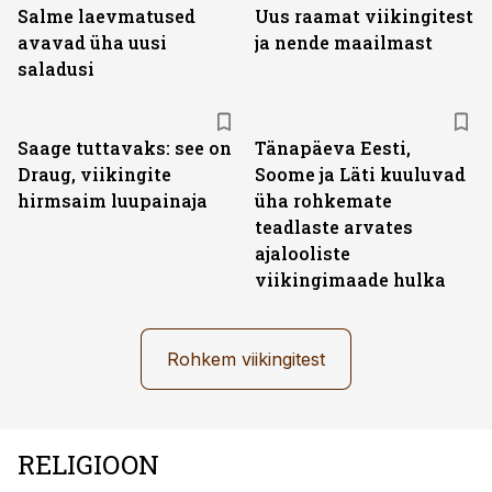
Salme laevmatused
Uus raamat viikingitest
avavad üha uusi
ja nende maailmast
saladusi
Saage tuttavaks: see on
Tänapäeva Eesti,
Draug, viikingite
Soome ja Läti kuuluvad
hirmsaim luupainaja
üha rohkemate
teadlaste arvates
ajalooliste
viikingimaade hulka
Rohkem viikingitest
RELIGIOON