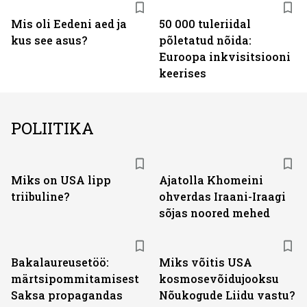
Mis oli Eedeni aed ja
50 000 tuleriidal
kus see asus?
põletatud nõida:
Euroopa inkvisitsiooni
keerises
POLIITIKA
Miks on USA lipp
Ajatolla Khomeini
triibuline?
ohverdas Iraani-Iraagi
sõjas noored mehed
Bakalaureusetöö:
Miks võitis USA
märtsipommitamisest
kosmosevõidujooksu
Saksa propagandas
Nõukogude Liidu vastu?