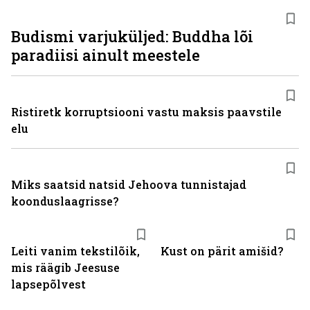
Budismi varjuküljed: Buddha lõi
paradiisi ainult meestele
Ristiretk korruptsiooni vastu maksis paavstile
elu
Miks saatsid natsid Jehoova tunnistajad
koonduslaagrisse?
Leiti vanim tekstilõik,
Kust on pärit amišid?
mis räägib Jeesuse
lapsepõlvest