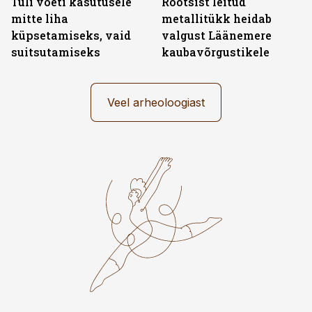
Tuli võeti kasutusele
Rootsist leitud
mitte liha
metallitükk heidab
küpsetamiseks, vaid
valgust Läänemere
suitsutamiseks
kaubavõrgustikele
Veel arheoloogiast