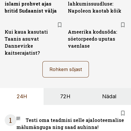
islami prohvet ajas
lahkumissuudluse:
britid Sudaanist välja
Napoleon kaotab kõik
Kui kaua kasutati
Ameerika kodusõda:
Taanis asuvat
söetorpeedo uputas
Dannevirke
vaenlase
kaitserajatist?
Rohkem sõjast
24H
72H
Nädal
1
Testi oma teadmisi selle ajalooteemalise
mälumänguga ning saad auhinna!