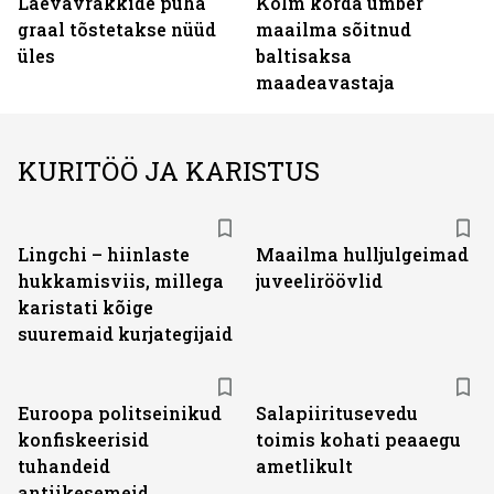
Laevavrakkide püha
Kolm korda ümber
graal tõstetakse nüüd
maailma sõitnud
üles
baltisaksa
maadeavastaja
KURITÖÖ JA KARISTUS
Lingchi – hiinlaste
Maailma hulljulgeimad
hukkamisviis, millega
juveeliröövlid
karistati kõige
suuremaid kurjategijaid
Euroopa politseinikud
Salapiiritusevedu
konfiskeerisid
toimis kohati peaaegu
tuhandeid
ametlikult
antiikesemeid