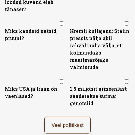
loodud kuvand elab
tänaseni
Miks kandsid natsid
Kremli kullajanu: Stalin
pruuni?
pressis nälja abil
rahvalt raha välja, et
kolmandaks
maailmasõjaks
valmistuda
Miks USA ja Iraan on
1,5 miljonit armeenlast
vaenlased?
saadetakse surma:
genotsiid
Veel poliitikast