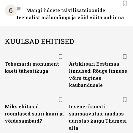
6
Mängi iidsete tsivilisatsioonide
teemalist mälumängu ja võid võita auhinna
KUULSAD EHITISED
Tehumardi monument
Artiklisari Eestimaa
kaeti tähestikuga
linnused: Rõuge linnuse
võim tugines
kaubandusele
Miks ehitasid
Insenerikunsti
roomlased suuri kaari ja
suursaavutus: rauduss
võidusambaid?
uuristab käigu Thamesi
alla