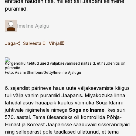
ehitada haudehitise, millest sai Jaapani esimene
püramiid.
Imeline Ajalgu
Jaga
Salvesta
Vihja
Kõrgendikul tehtud uued väljakaevamised näitasid, et haudehitis on
püramiid.
Foto:
Asami Shimbun/Getty/Imeline Ajalugu
6. sajandist pärineva haua uute väljakaevamiste käigus
tuli välja vanim püramiid Jaapanis. Miyakozuka linna
lähedal asuv hauapaik kuulus võimuka Soga klanni
juhtivale riigimehele nimega
Soga no Iname
, kes suri
570. aastal. Tema ülesandeks oli kontrollida Põhja-
Hiinast ja Koreast Jaa­panisse saabuvaid sisserändajaid
ning sellepärast pole teadlased üllatunud, et tema