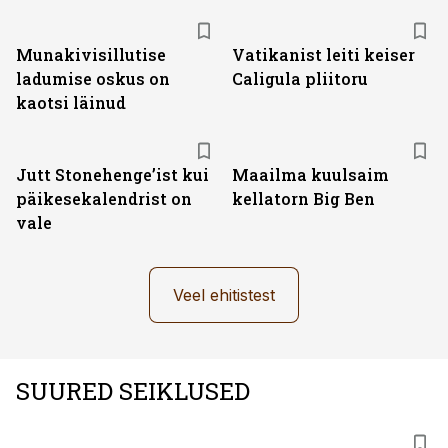
Munakivisillutise
Vatikanist leiti keiser
ladumise oskus on
Caligula pliitoru
kaotsi läinud
Jutt Stonehenge’ist kui
Maailma kuulsaim
päikesekalendrist on
kellatorn Big Ben
vale
Veel ehitistest
SUURED SEIKLUSED