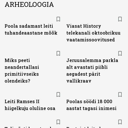
ARHEOLOOGIA
ST
Poola sadamast leiti
Viasat History
tuhandeaastane mõõk
telekanali oktoobrikuu
vaatamissoovitused
Miks peeti
Jeruusalemma parkla
neandertallasi
alt avastati piibli
primitiivseiks
aegadest pärit
olendeiks?
vallikraav
Leiti Ramses II
Poolas söödi 18 000
hiigelkuju oluline osa
aastat tagasi inimesi