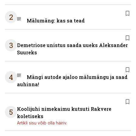
2
Mälumäng: kas sa tead
3
Demetriose unistus saada uueks Aleksander
Suureks
4
Mängi autode ajaloo mälumängu ja saad
auhinna!
Koolijuhi nimekaimu kutsuti Rakvere
5
koletiseks
Artikli sisu võib olla häiriv.