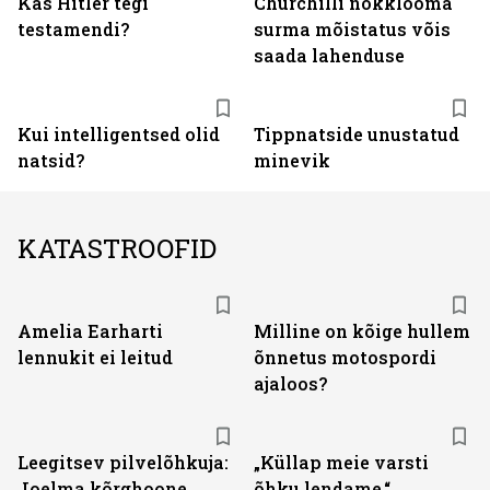
Kas Hitler tegi
Churchilli nokklooma
testamendi?
surma mõistatus võis
saada lahenduse
Kui intelligentsed olid
Tippnatside unustatud
natsid?
minevik
KATASTROOFID
Amelia Earharti
Milline on kõige hullem
lennukit ei leitud
õnnetus motospordi
ajaloos?
Leegitsev pilvelõhkuja:
„Küllap meie varsti
Joelma kõrghoone
õhku lendame.“