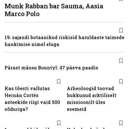
Munk Rabban bar Sauma, Aasia
Marco Polo
19. sajandi botaanikud riskisid haruldaste taimede
hankimise nimel eluga
Pärast mässu Bountyl: 47 päeva paadis
Kas tõesti vallutas
Arheoloogid toovad
Hernán Cortés
hukkunud arktiliselt
asteekide riigi vaid 500
missioonilt üles
sõduriga?
esemeid