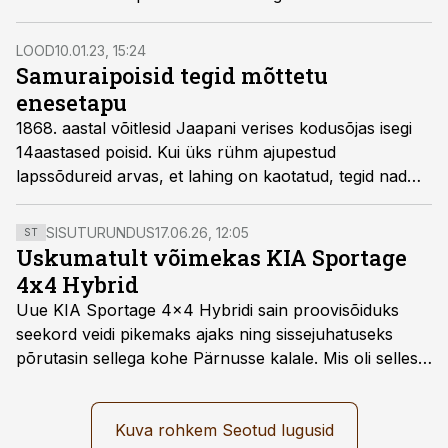
veelgi suuremaks. Võit paistis kindel olevat, kuid
mongolid polnud arvestanud kahe asjaga: troopilise
LOOD
10.01.23, 15:24
suve­ilma ja käparditest laevaehitajatega.
Samuraipoisid tegid mõttetu
enesetapu
1868. aastal võitlesid Jaapani verises kodusõjas isegi
14aastased poisid. Kui üks rühm ajupestud
lapssõdureid arvas, et lahing on kaotatud, tegid nad
rituaalse enesetapu seppuku. Seda oli neile koolis
spetsiaalselt õpetatud.
SISUTURUNDUS
17.06.26, 12:05
ST
Uskumatult võimekas KIA Sportage
4x4 Hybrid
Uue KIA Sportage 4x4 Hybridi sain proovisõiduks
seekord veidi pikemaks ajaks ning sissejuhatuseks
põrutasin sellega kohe Pärnusse kalale. Mis oli selles
autos head ja millised olid vead saab teada, kui lugeda
läbi järgnev lugu.
Kuva rohkem Seotud lugusid