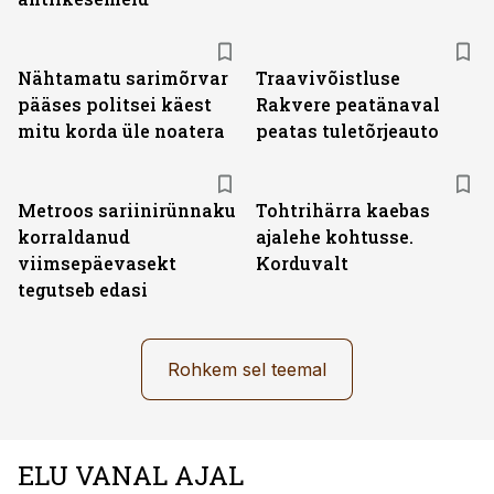
Nähtamatu sarimõrvar
Traavivõistluse
pääses politsei käest
Rakvere peatänaval
mitu korda üle noatera
peatas tuletõrjeauto
Metroos sariinirünnaku
Tohtrihärra kaebas
korraldanud
ajalehe kohtusse.
viimsepäevasekt
Korduvalt
tegutseb edasi
Rohkem sel teemal
ELU VANAL AJAL