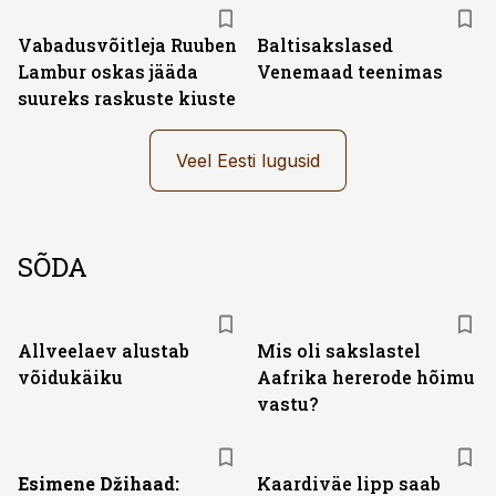
Vabadusvõitleja Ruuben
Baltisakslased
Lambur oskas jääda
Venemaad teenimas
suureks raskuste kiuste
Veel Eesti lugusid
SÕDA
Allveelaev alustab
Mis oli sakslastel
võidukäiku
Aafrika hererode hõimu
vastu?
Esimene Džihaad:
Kaardiväe lipp saab