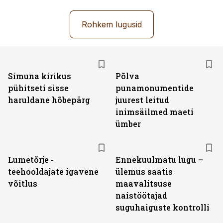
Rohkem lugusid
Simuna kirikus
Põlva
pühitseti sisse
punamonumentide
haruldane hõbepärg
juurest leitud
inimsäilmed maeti
ümber
Lumetõrje -
Ennekuulmatu lugu –
teehooldajate igavene
ülemus saatis
võitlus
maavalitsuse
naistöötajad
suguhaiguste kontrolli