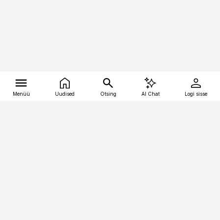
Menüü
Uudised
Otsing
AI Chat
Logi sisse
Vana-Lõuna 39/1, 19094 Tallinn
(+372) 667 0111
tellimiskeskus@aripaev.ee
Telli Imeline Ajalugu
Uudiskiri
Reklaam
Firmast