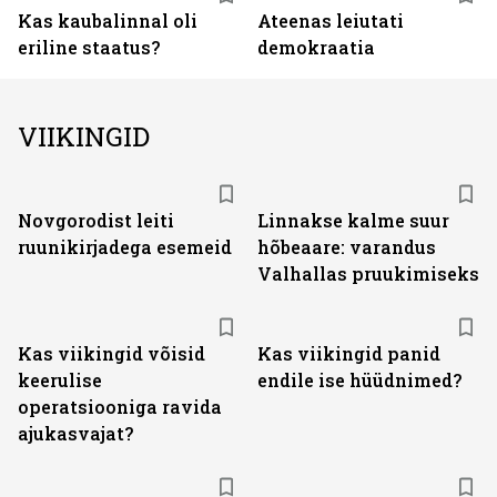
Kas kaubalinnal oli
Ateenas leiutati
eriline staatus?
demokraatia
VIIKINGID
Novgorodist leiti
Linnakse kalme suur
ruunikirjadega esemeid
hõbeaare: varandus
Valhallas pruukimiseks
Kas viikingid võisid
Kas viikingid panid
keerulise
endile ise hüüdnimed?
operatsiooniga ravida
ajukasvajat?