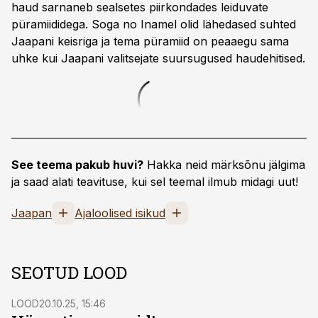
haud sarnaneb sealsetes piirkondades leiduvate
püramiididega. Soga no Inamel olid lähedased suhted
Jaapani keisriga ja tema püramiid on peaaegu sama
uhke kui Jaapani valitsejate suursugused haudehitised.
See teema pakub huvi?
Hakka neid märksõnu jälgima
ja saad alati teavituse, kui sel teemal ilmub midagi uut!
Jaapan
Ajaloolised isikud
SEOTUD LOOD
LOOD
20.10.25, 15:46