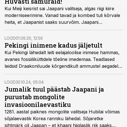
Hüvasti samuraid!
Kui Meiji keisrist sai Jaapani valitseja, algas riigi kiire
moderniseerimine. Vanad tavad ja kombed tuli kõrvale
heita, et Jaapanist saaks suurvõim. Jaapani
traditsiooniline eluolu muutus tundmatuseni.
LOOD
01.09.20, 12:56
Pekingi inimene kadus jäljetult
Kui Pekingi lähedalt leiti eelajaloolise inimese hammas,
avanes fossiiliküttidele tõeline imedemaa. Teadlased
leidsid Draakoniluude kõrgendikult ammustel aegadel
elanud 40 inimlase jäänused. Juubeldamine lakkas, kui
kivistised saladuslikult kadusid.
LOOD
30.10.24, 05:04
Jumalik tuul päästab Jaapani ja
purustab mongolite
invasioonilaevastiku
1281. aastal paiknes mongolite valitseja Hubilai võimas
sõjalaevastik Korea ranniku lähedal. Sõjaretke
sihtmärk oli Jaapan – et khaani hiiglaslik riik saaks