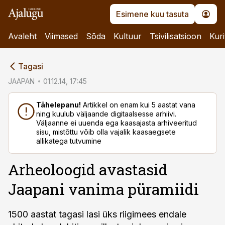
Esimene kuu tasuta
Avaleht
Viimased
Sõda
Kultuur
Tsivilisatsioon
Kuri
cebook
Tagasi
Twitter)
JAAPAN
01.12.14, 17:45
kedIn
Tähelepanu!
Artikkel on enam kui 5 aastat vana
ning kuulub väljaande digitaalsesse arhiivi.
ail
Väljaanne ei uuenda ega kaasajasta arhiveeritud
sisu, mistõttu võib olla vajalik kaasaegsete
k
allikatega tutvumine
Arheoloogid avastasid
Jaapani vanima püramiidi
1500 aastat tagasi lasi üks riigimees endale